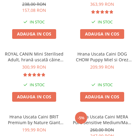
15+3kg CADOU
238,00 RON
363,99 RON
157,08 RON
IN STOC
IN STOC
ADAUGA IN COS
ADAUGA IN COS
ROYAL CANIN Mini Sterilised
Hrana Uscata Caini DOG
Adult, hrană uscată câine
CHOW Puppy Miel si Orez
sterilizat, 8kg
14kg
300,99 RON
209,99 RON
IN STOC
IN STOC
ADAUGA IN COS
ADAUGA IN COS
Hrana Uscata Caini BRIT
Hrana Uscata Caini MERA
-5%
Premium by Nature Giant
Pure Sensitive Medium/Maxi
Junior 15kg
Adult Curcan si Orez 12,5kg
199,99 RON
260,00 RON
247,00 RON