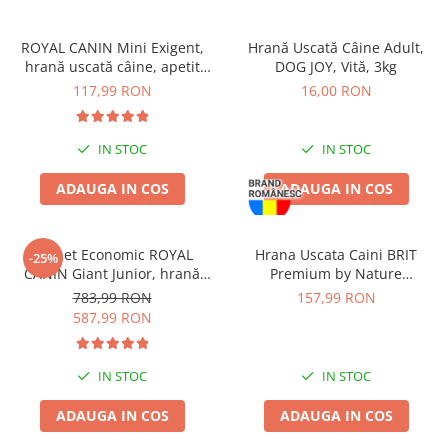
Batoane Rozătoare
Îngrijire Rozătoare
ROYAL CANIN Mini Exigent,
Hrană Uscată Câine Adult,
hrană uscată câine, apetit
DOG JOY, Vită, 3kg
Așternut Igienic Rozătoare
capricios, 3kg
117,99 RON
16,00 RON
Cuști Rozătoare
Pești
Acvarii
IN STOC
IN STOC
Accesorii Acvarii
ADAUGA IN COS
ADAUGA IN COS
Hrană
Hrană Pești
Pachet Economic ROYAL
Hrana Uscata Caini BRIT
-25%
Hrană Broaște Țestoase
CANIN Giant Junior, hrană
Premium by Nature
Întreținere Acvariu
uscată câine junior etapa 2 de
Maxi/Giant Senior 15kg
783,99 RON
157,99 RON
crestere, 2x15kg
Tratament Apă
587,99 RON
IN STOC
IN STOC
ADAUGA IN COS
ADAUGA IN COS