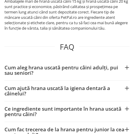
Ambalajele mari de hrană uscată câini 15 kg și hrană uscată câini 20 kg
sunt practice și economice, păstrând calitatea și prospețimea pe
termen lung atunci când sunt depozitate corect. Fiecare tip de
mâncare uscată câini din oferta PetPal.ro are ingrediente atent
selecționate și etichete clare, pentru ca tu să faci cea mai bună alegere
în funcție de vârsta, talia și sănătatea companionului tău.
FAQ
Cum aleg hrana uscată pentru câini adulți, pui
sau seniori?
Cum ajută hrana uscată la igiena dentară a
câinelui?
Ce ingrediente sunt importante în hrana uscată
pentru câini?
Cum fac trecerea de la hrana pentru junior la cea