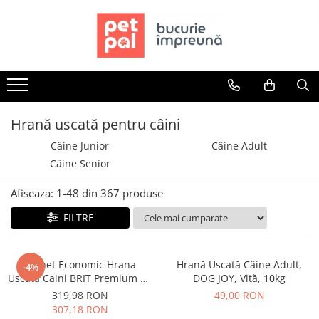
Toate Produsele
Câini
Hrană Uscată Câini
Câine Junior
Hrană uscată pentru câini
Câine Adult
Câine Junior
Câine Adult
Câine Senior
Câine Senior
Hrană Umedă Câini
Afiseaza:
1-
48
din
367
produse
Câine Junior
Câine Adult
FILTRE
Diete Veterinare Câini
Uscată
Pachet Economic Hrana
Hrană Uscată Câine Adult,
-4%
Umedă
Uscata Caini BRIT Premium by
DOG JOY, Vită, 10kg
Recompense Câini
Nature Medium Adult 2x15kg
319,98 RON
49,00 RON
307,18 RON
Biscuiți