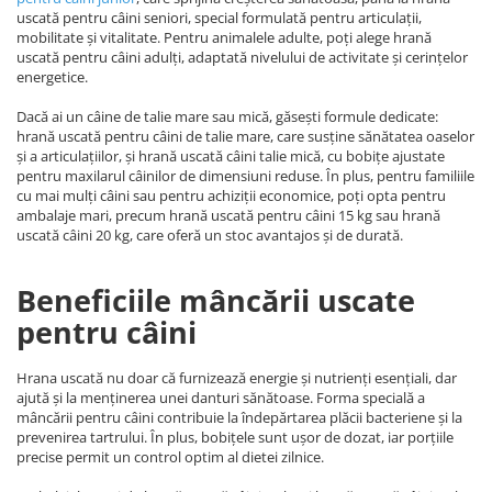
uscată pentru câini seniori, special formulată pentru articulații,
mobilitate și vitalitate. Pentru animalele adulte, poți alege hrană
uscată pentru câini adulți, adaptată nivelului de activitate și cerințelor
energetice.
Dacă ai un câine de talie mare sau mică, găsești formule dedicate:
hrană uscată pentru câini de talie mare, care susține sănătatea oaselor
și a articulațiilor, și hrană uscată câini talie mică, cu bobițe ajustate
pentru maxilarul câinilor de dimensiuni reduse. În plus, pentru familiile
cu mai mulți câini sau pentru achiziții economice, poți opta pentru
ambalaje mari, precum hrană uscată pentru câini 15 kg sau hrană
uscată câini 20 kg, care oferă un stoc avantajos și de durată.
Beneficiile mâncării uscate
pentru câini
Hrana uscată nu doar că furnizează energie și nutrienți esențiali, dar
ajută și la menținerea unei danturi sănătoase. Forma specială a
mâncării pentru câini contribuie la îndepărtarea plăcii bacteriene și la
prevenirea tartrului. În plus, bobițele sunt ușor de dozat, iar porțiile
precise permit un control optim al dietei zilnice.