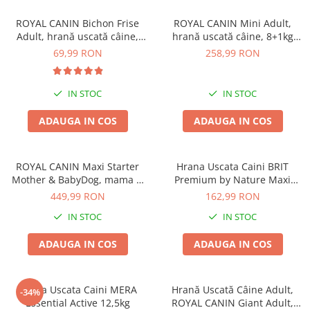
ROYAL CANIN Bichon Frise
ROYAL CANIN Mini Adult,
Adult, hrană uscată câine,
hrană uscată câine, 8+1kg
1,5kg
CADOU
69,99 RON
258,99 RON
IN STOC
IN STOC
ADAUGA IN COS
ADAUGA IN COS
ROYAL CANIN Maxi Starter
Hrana Uscata Caini BRIT
Mother & BabyDog, mama si
Premium by Nature Maxi
puiul, hrană uscată câine,
Adult 15kg
449,99 RON
162,99 RON
15kg
IN STOC
IN STOC
ADAUGA IN COS
ADAUGA IN COS
Hrana Uscata Caini MERA
Hrană Uscată Câine Adult,
-34%
Essential Active 12,5kg
ROYAL CANIN Giant Adult,