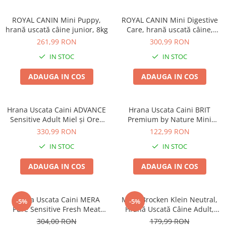
ROYAL CANIN Mini Puppy,
ROYAL CANIN Mini Digestive
hrană uscată câine junior, 8kg
Care, hrană uscată câine,
confort digestiv, 8kg
261,99 RON
300,99 RON
IN STOC
IN STOC
ADAUGA IN COS
ADAUGA IN COS
Hrana Uscata Caini ADVANCE
Hrana Uscata Caini BRIT
Sensitive Adult Miel și Orez
Premium by Nature Mini
12kg
Adult 8kg
330,99 RON
122,99 RON
IN STOC
IN STOC
ADAUGA IN COS
ADAUGA IN COS
Hrana Uscata Caini MERA
Mera Brocken Klein Neutral,
-5%
-5%
Pure Sensitive Fresh Meat
Hrană Uscată Câine Adult,
Medium/Maxi Adult Curcan si
Pui, 15kg
304,00 RON
179,99 RON