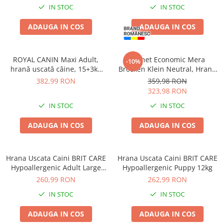
Zgărzi & Hamuri
IN STOC
IN STOC
Păsări
ADAUGA IN COS
ADAUGA IN COS
Hrană Păsări
Meniuri Păsări
ROYAL CANIN Maxi Adult,
Pachet Economic Mera
Suplimente Nutritive
-10%
hrană uscată câine, 15+3kg
Brocken Klein Neutral, Hrană
Delicii Păsări
CADOU
Uscată Câine Adult, Pui,
382,99 RON
359,98 RON
2x15kg
Batoane
323,98 RON
Îngrijire Păsări
IN STOC
IN STOC
Așternut Igienic Păsări
ADAUGA IN COS
ADAUGA IN COS
Colivii
Colivii
Hrana Uscata Caini BRIT CARE
Hrana Uscata Caini BRIT CARE
Rozătoare
Hypoallergenic Adult Large
Hypoallergenic Puppy 12kg
Hrană Rozătoare
Breed 12kg
260,99 RON
262,99 RON
Fân Rozătoare
IN STOC
IN STOC
Meniuri Rozătoare
Delicii Rozătoare
ADAUGA IN COS
ADAUGA IN COS