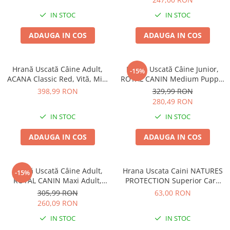
IN STOC
IN STOC
ADAUGA IN COS
ADAUGA IN COS
Hrană Uscată Câine Adult,
Hrană Uscată Câine Junior,
-15%
ACANA Classic Red, Vită, Miel
ROYAL CANIN Medium Puppy,
și Porc, 14,5kg
12kg
398,99 RON
329,99 RON
280,49 RON
IN STOC
IN STOC
ADAUGA IN COS
ADAUGA IN COS
Hrană Uscată Câine Adult,
Hrana Uscata Caini NATURES
-15%
ROYAL CANIN Maxi Adult,
PROTECTION Superior Care
12kg
White Lamb Adult Small &
305,99 RON
63,00 RON
Mini 1,5 KG
260,09 RON
IN STOC
IN STOC