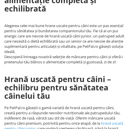
alimentație completă și
echilibrată
Alegerea celei mai bune hrane uscate pentru câini este un pas esențial
pentru sănătatea și bunăstarea companionului tău. Fie că ai un pui
energic care are nevoie de hrană uscată câini junior, un patruped adult
care necesită o dietă echilibrată sau un senior ce are nevoie de atenție
suplimentară pentru articulații și vitalitate, pe PetPal.ro găsești soluția
ideală.
Descoperă întreaga noastră selecție de mâncare pentru câini și oferă-i
prietenului tău blănos o alimentație completă și gustoasă, zi de zi!
Hrană uscată pentru câini –
echilibru pentru sănătatea
câinelui tău
Pe PetPal.ro găsești o gamă variată de hrană uscată pentru câini,
creată pentru a răspunde nevoilor nutriționale ale patrupedului tău,
indiferent de rasă, vârstă sau stil de viață. Oferim mâncare uscată
pentru câini premium, potrivită pentru orice etapă: de la
hrană uscată
pentru câini junio
r
, care sprijină creșterea sănătoasă, până la hrană