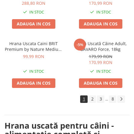
Cartof 12,5kg
288,80 RON
170,99 RON
IN STOC
IN STOC
ADAUGA IN COS
ADAUGA IN COS
Hrana Uscata Caini BRIT
Hrană Uscată Câine Adult,
-5%
Premium by Nature Medium
BAVARO Force, 18kg
Adult 8kg
99,99 RON
179,99 RON
170,99 RON
IN STOC
IN STOC
ADAUGA IN COS
ADAUGA IN COS
1
2
3
8
...
Hrana uscată pentru câini -