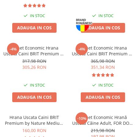
Jucării Câini
Haine Câini
IN STOC
IN STOC
Pisici
ADAUGA IN COS
ADAUGA IN COS
Hrană Uscată Pisică
Pisică Junior
Pisică Adult
Pachet Economic Hrana
Pachet Economic Hrana
-4%
-4%
Uscata Caini BRIT Premium by
Uscata Caini BRIT Premium by
Pisică Senior
Nature Light 2x15kg
Nature Giant Adult 2x15kg
317,98 RON
365,98 RON
Hrană Umedă Pisică
305,26 RON
351,34 RON
Pisică Junior
Pisică Adult
IN STOC
IN STOC
Pisică Senior
Diete Veterinare Pisică
ADAUGA IN COS
ADAUGA IN COS
Uscată
Umedă
Hrana Uscata Caini BRIT
Pachet Economic Hrană
-10%
Recompense Pisici
Premium by Nature Medium
Uscată Câine Adult, FOR DOG,
Adult 15kg
Talie Mică, Pasăre, 10kg
160,00 RON
219,98 RON
Cremoase
197,98 RON