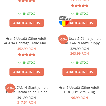
Pernuțe
Semi-umede
IN STOC
IN STOC
Proteice
Umede
ADAUGA IN COS
ADAUGA IN COS
Îngrijire Pisici
Așternut Igienic Pisici
Hrană Uscată Câine Adult,
Hrană Uscată Câine Junior,
-20%
Igienă Pisici
ACANA Heritage, Talie Mare,
ROYAL CANIN Maxi Puppy,
Antiparazitare Pisici
17kg
12kg
452,99 RON
329,99 RON
Vitamine Pisici
263,99 RON
Perii & Piepteni Pisici
IN STOC
IN STOC
Accesorii Pisici
ADAUGA IN COS
ADAUGA IN COS
Culcușuri & Saltele Pisici
Ansambluri Pisici
Castroane & Adapatori Pisici
ROYAL CANIN Giant Junior,
Hrană Uscată Câine Adult,
-19%
Cuști & Genți Pisici
hrană uscată câine junior
DOG JOY, Vită, 20kg
etapa 2 de crestere, 15kg
Litiere Pisici
391,99 RON
96,99 RON
317,51 RON
Jucării Pisici