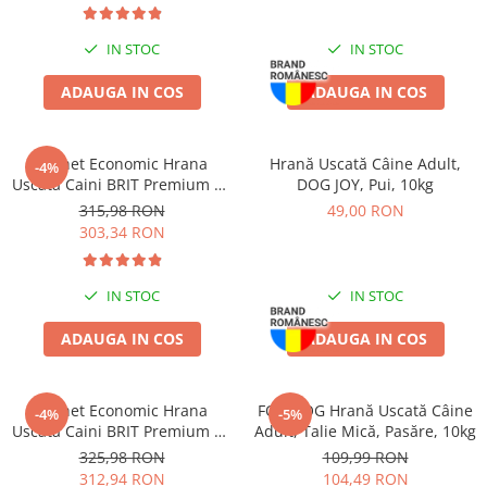
Piele Presată
Proteice
IN STOC
IN STOC
Cremoase
ADAUGA IN COS
ADAUGA IN COS
Semi-umede
Pernuțe
Îngrijire Câini
Pachet Economic Hrana
Hrană Uscată Câine Adult,
-4%
Uscata Caini BRIT Premium by
DOG JOY, Pui, 10kg
Covorașe Igienice Câini
Nature Maxi/Giant Senior
315,98 RON
49,00 RON
Igienă Câini
2x15kg
303,34 RON
Șampoane Câini
Antiparazitare Câini
IN STOC
IN STOC
Vitamine Câini
Perii & Piepteni
ADAUGA IN COS
ADAUGA IN COS
Accesorii Câini
Culcușuri & Saltele Câini
Pachet Economic Hrana
FOR DOG Hrană Uscată Câine
-4%
-5%
Castroane și Adapatori
Uscata Caini BRIT Premium by
Adult, Talie Mică, Pasăre, 10kg
Nature Maxi Adult 2x15kg
Cuști și Genți
325,98 RON
109,99 RON
312,94 RON
104,49 RON
Zgărzi, Lese & Hamuri