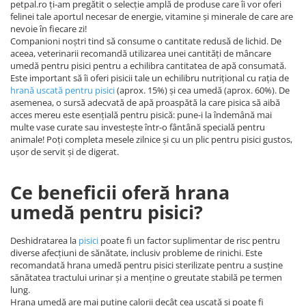
petpal.ro ți-am pregătit o selecție amplă de produse care îi vor oferi
felinei tale aportul necesar de energie, vitamine și minerale de care are
nevoie în fiecare zi!
Companioni noștri tind să consume o cantitate redusă de lichid. De
aceea, veterinarii recomandă utilizarea unei cantități de mâncare
umedă pentru pisici pentru a echilibra cantitatea de apă consumată.
Este important să îi oferi pisicii tale un echilibru nutrițional cu rația de
hrană uscată pentru pisici
(aprox. 15%) și cea umedă (aprox. 60%). De
asemenea, o sursă adecvată de apă proaspătă la care pisica să aibă
acces mereu este esențială pentru pisică: pune-i la îndemână mai
multe vase curate sau investește într-o fântână specială pentru
animale! Poți completa mesele zilnice și cu un plic pentru pisici gustos,
ușor de servit și de digerat.
Ce beneficii oferă hrana
umedă pentru pisici?
Deshidratarea la
pisici
poate fi un factor suplimentar de risc pentru
diverse afecțiuni de sănătate, inclusiv probleme de rinichi. Este
recomandată hrana umedă pentru pisici sterilizate pentru a susține
sănătatea tractului urinar și a menține o greutate stabilă pe termen
lung.
Hrana umedă are mai puține calorii decât cea uscată și poate fi