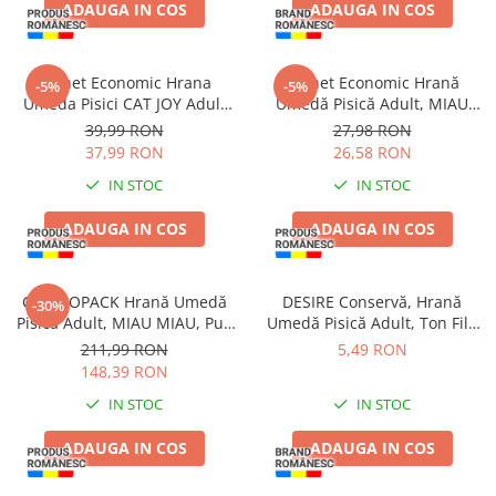
ADAUGA IN COS
ADAUGA IN COS
Pachet Economic Hrana
Pachet Economic Hrană
-5%
-5%
Umeda Pisici CAT JOY Adult
Umedă Pisică Adult, MIAU
Pui si Ficat in Sos 24x85g
MIAU Care Sensitive, Ficat,
39,99 RON
27,98 RON
12x85g
37,99 RON
26,58 RON
IN STOC
IN STOC
ADAUGA IN COS
ADAUGA IN COS
COMBOPACK Hrană Umedă
DESIRE Conservă, Hrană
-30%
Pisică Adult, MIAU MIAU, Pui,
Umedă Pisică Adult, Ton File
Vită și Legume în Sos, 96x100g
și Creveți în Gelatină, 85g
211,99 RON
5,49 RON
148,39 RON
IN STOC
IN STOC
ADAUGA IN COS
ADAUGA IN COS