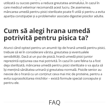
utilizată cu succes pentru a reduce greutatea animalului, în cazul în
care medicul veterinar recomandă acest lucru. De asemenea,
mâncarea umedă pentru pisici sterilizate poate fi utilă și pentru a evita
apariția constipației și a problemelor asociate digestiei pisicilor adulte.
Cum să alegi hrana umedă
potrivită pentru pisica ta?
Atunci când optezi pentru un anumit tip de hrană umedă pentru pisici,
trebuie să iei în considerare vârsta, greutatea și eventualele
sensibilități. Dacă ai un pui de pisică, hrană umedă pisici junior
reprezintă opțiunea cea mai potrivită. În cazul în care felina ta a fost
deja sterilizată, mâncarea umedă pentru pisici sterilizate o va ajuta să
își mențină sănătatea urinară și greutatea normală. Pisicile senior au
nevoie de o hrană cu un conținut ceva mai mic de proteine, pentru a
evita suprasolicitarea rinichilor – există formule special concepute și
pentru ele.
FAQ