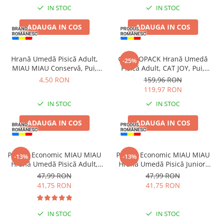
IN STOC
IN STOC
Piele Presată
Proteice
ADAUGA IN COS
ADAUGA IN COS
Cremoase
Semi-umede
Pernuțe
Hrană Umedă Pisică Adult,
COMBOPACK Hrană Umedă
-25%
MIAU MIAU Conservă, Pui,
Pisică Adult, CAT JOY, Pui,
Îngrijire Câini
415g
Vită, Curcan și Somon, 96x85g
4,50 RON
159,96 RON
Covorașe Igienice Câini
119,97 RON
Igienă Câini
IN STOC
IN STOC
Șampoane Câini
ADAUGA IN COS
ADAUGA IN COS
Antiparazitare Câini
Vitamine Câini
Perii & Piepteni
Pachet Economic MIAU MIAU
Pachet Economic MIAU MIAU
-13%
-13%
Accesorii Câini
Hrană Umedă Pisică Adult,
Hrană Umedă Pisică Junior,
Somon în sos, 24x100g
Pui în sos, 24x100g
47,99 RON
47,99 RON
Culcușuri & Saltele Câini
41,75 RON
41,75 RON
Castroane și Adapatori
Cuști și Genți
IN STOC
IN STOC
Zgărzi, Lese & Hamuri