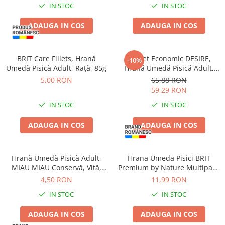
IN STOC
IN STOC
ADAUGA IN COS
ADAUGA IN COS
BRIT Care Fillets, Hrană
Pachet Economic DESIRE,
-10%
Umedă Pisică Adult, Rață, 85g
Hrană Umedă Pisică Adult,
Ton File și Creveți în Gelatină,
5,00 RON
65,88 RON
12x85g
59,29 RON
IN STOC
IN STOC
ADAUGA IN COS
ADAUGA IN COS
Hrană Umedă Pisică Adult,
Hrana Umeda Pisici BRIT
MIAU MIAU Conservă, Vită,
Premium by Nature Multipack
415g
Felii Carne 4x100g
4,50 RON
11,99 RON
IN STOC
IN STOC
ADAUGA IN COS
ADAUGA IN COS