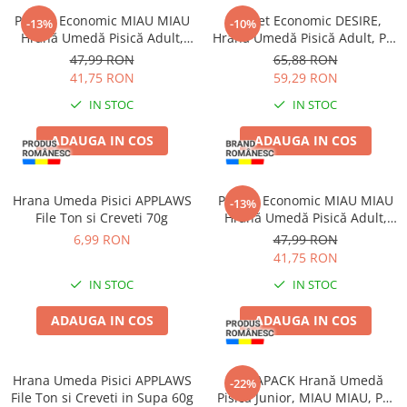
Pachet Economic MIAU MIAU
Pachet Economic DESIRE,
-13%
-10%
Hrană Umedă Pisică Adult,
Hrană Umedă Pisică Adult, Pui
Rață în sos, 24x100g
File și Rață în Supă, 12x70g
47,99 RON
65,88 RON
41,75 RON
59,29 RON
IN STOC
IN STOC
ADAUGA IN COS
ADAUGA IN COS
Hrana Umeda Pisici APPLAWS
Pachet Economic MIAU MIAU
-13%
File Ton si Creveti 70g
Hrană Umedă Pisică Adult,
Curcan în sos, 24x100g
6,99 RON
47,99 RON
41,75 RON
IN STOC
IN STOC
ADAUGA IN COS
ADAUGA IN COS
Hrana Umeda Pisici APPLAWS
MEGAPACK Hrană Umedă
-22%
File Ton si Creveti in Supa 60g
Pisică Junior, MIAU MIAU, Pui