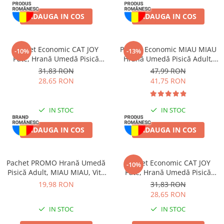
Jucării Câini
ADAUGA IN COS
ADAUGA IN COS
Haine Câini
Pisici
Pachet Economic CAT JOY
Pachet Economic MIAU MIAU
Hrană Uscată Pisică
-10%
-13%
Pate, Hrană Umedă Pisică
Hrană Umedă Pisică Adult,
Pisică Junior
Adult, Pasăre, 16x100g
Sterilizată, Pui în sos, 24x100g
31,83 RON
47,99 RON
Pisică Adult
28,65 RON
41,75 RON
Pisică Senior
Hrană Umedă Pisică
IN STOC
IN STOC
Pisică Junior
ADAUGA IN COS
ADAUGA IN COS
Pisică Adult
Pisică Senior
Diete Veterinare Pisică
Pachet PROMO Hrană Umedă
Pachet Economic CAT JOY
-10%
Pisică Adult, MIAU MIAU, Vită
Pate, Hrană Umedă Pisică
Uscată
în sos, 12x100g
Adult, Pește, 16x100g
19,98 RON
31,83 RON
Umedă
28,65 RON
Recompense Pisici
IN STOC
IN STOC
Cremoase