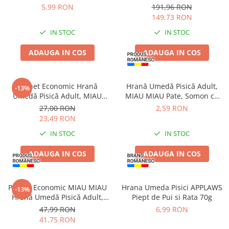
în sos, 96x100g
5,99 RON
191,96 RON
149,73 RON
IN STOC
IN STOC
ADAUGA IN COS
ADAUGA IN COS
Pachet Economic Hrană
Hrană Umedă Pisică Adult,
-13%
Umedă Pisică Adult, MIAU
MIAU MIAU Pate, Somon cu
MIAU Conservă, Pește, 6x415g
Topping de Iaurt, 100g
27,00 RON
2,59 RON
23,49 RON
IN STOC
IN STOC
ADAUGA IN COS
ADAUGA IN COS
Pachet Economic MIAU MIAU
Hrana Umeda Pisici APPLAWS
-13%
Hrană Umedă Pisică Adult,
Piept de Pui si Rata 70g
Iepure în sos, 24x100g
47,99 RON
6,99 RON
41,75 RON