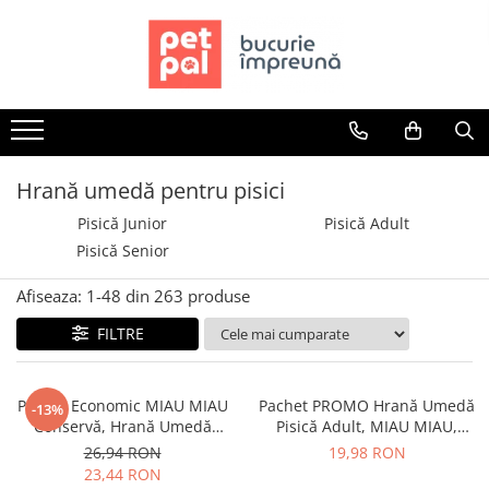
Toate Produsele
Câini
Hrană Uscată Câini
Câine Junior
Hrană umedă pentru pisici
Câine Adult
Pisică Junior
Pisică Adult
Câine Senior
Pisică Senior
Hrană Umedă Câini
Afiseaza:
1-
48
din
263
produse
Câine Junior
Câine Adult
FILTRE
Diete Veterinare Câini
Uscată
Pachet Economic MIAU MIAU
Pachet PROMO Hrană Umedă
-13%
Umedă
Conservă, Hrană Umedă
Pisică Adult, MIAU MIAU,
Recompense Câini
Pisică Adult, Pui, 6x415g
Somon în sos, 12x100g
26,94 RON
19,98 RON
23,44 RON
Biscuiți