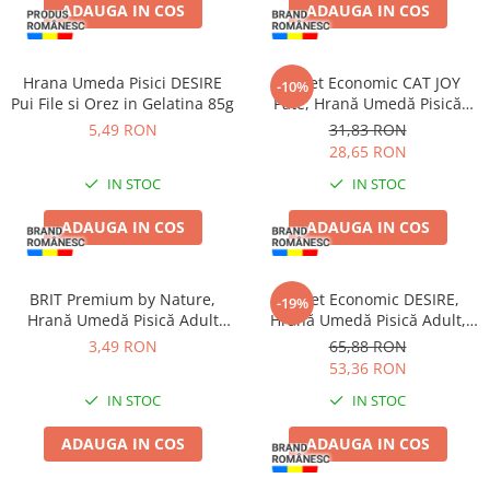
Pernuțe
ADAUGA IN COS
ADAUGA IN COS
Semi-umede
Proteice
Hrana Umeda Pisici DESIRE
Pachet Economic CAT JOY
-10%
Umede
Pui File si Orez in Gelatina 85g
Pate, Hrană Umedă Pisică
Îngrijire Pisici
Adult, Vită, 16x100g
5,49 RON
31,83 RON
28,65 RON
Așternut Igienic Pisici
IN STOC
IN STOC
Igienă Pisici
Antiparazitare Pisici
ADAUGA IN COS
ADAUGA IN COS
Vitamine Pisici
Perii & Piepteni Pisici
BRIT Premium by Nature,
Pachet Economic DESIRE,
Accesorii Pisici
-19%
Hrană Umedă Pisică Adult
Hrană Umedă Pisică Adult,
Culcușuri & Saltele Pisici
Sterilizată, Pui în Sos, 100g
Ton File și Creveți în Supă,
3,49 RON
65,88 RON
12x70g
Ansambluri Pisici
53,36 RON
Castroane & Adapatori Pisici
IN STOC
IN STOC
Cuști & Genți Pisici
ADAUGA IN COS
ADAUGA IN COS
Litiere Pisici
Jucării Pisici