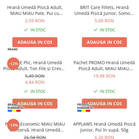
Zgărzi & Hamuri
Hrană Umedă Pisică Adult,
BRIT Care Fillets, Hrană
Păsări
MIAU MIAU Pate, Pui cu
Umedă Pisică Junior, Somon,
Topping de Lapte, 100g
85g
Hrană Păsări
2,59 RON
5,00 RON
Meniuri Păsări
IN STOC
IN STOC
Suplimente Nutritive
ADAUGA IN COS
ADAUGA IN COS
Delicii Păsări
Batoane
DESIRE Plic, Hrană Umedă
Pachet PROMO Hrană Umedă
Îngrijire Păsări
-12%
Pisică Adult, Ton File și Creveți
Pisică Adult, MIAU MIAU,
Așternut Igienic Păsări
în Supă, 70g
Curcan în sos, 12x100g
5,49 RON
19,98 RON
Colivii
4,84 RON
Colivii
IN STOC
IN STOC
Rozătoare
ADAUGA IN COS
ADAUGA IN COS
Hrană Rozătoare
Fân Rozătoare
Pachet Economic MIAU MIAU
APPLAWS Hrană Umedă Pisică
Meniuri Rozătoare
-13%
Conservă, Hrană Umedă
Junior, Pui în supă, 50g
Delicii Rozătoare
Pisică Adult, Vită, 6x415g
26,94 RON
6,20 RON