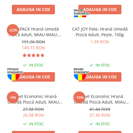
ADAUGA IN COS
ADAUGA IN COS
MEGAPACK Hrană Umedă
CAT JOY Pate, Hrană Umedă
-22%
Pisică Adult, MIAU MIAU,
Pisică Adult, Pește, 100g
Sterilizată, Pui în sos, 96x100g
191,96 RON
1,99 RON
149,73 RON
IN STOC
IN STOC
ADAUGA IN COS
ADAUGA IN COS
Pachet Economic Hrană
Pachet Economic Hrană
-5%
-10%
Umedă Pisică Adult, MIAU
Umedă Pisică Adult, MIAU
MIAU Care Delicate, Macrou,
MIAU Pate, Somon cu Topping
27,98 RON
41,44 RON
12x85g
de Iaurt, 16x100g
26,58 RON
37,30 RON
IN STOC
IN STOC