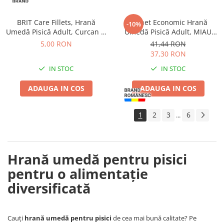
BRIT Care Fillets, Hrană
Pachet Economic Hrană
-10%
Umedă Pisică Adult, Curcan și
Umedă Pisică Adult, MIAU
Somon, 85g
MIAU Pate, Pui cu Topping de
5,00 RON
41,44 RON
Lapte, 16x100g
37,30 RON
IN STOC
IN STOC
ADAUGA IN COS
ADAUGA IN COS
1
2
3
6
...
Hrană umedă pentru pisici
pentru o alimentație
diversificată
Cauți
hrană umedă pentru pisici
de cea mai bună calitate? Pe