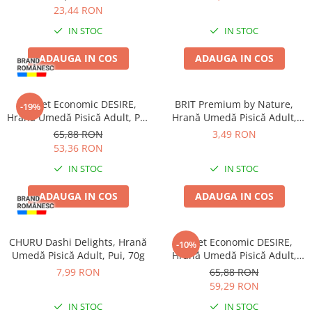
Batoane Rozătoare
23,44 RON
Îngrijire Rozătoare
IN STOC
IN STOC
Așternut Igienic Rozătoare
ADAUGA IN COS
ADAUGA IN COS
Cuști Rozătoare
Pești
Acvarii
Pachet Economic DESIRE,
BRIT Premium by Nature,
-19%
Hrană Umedă Pisică Adult, Pui
Hrană Umedă Pisică Adult,
Accesorii Acvarii
File și Ton în Supă, 12x70g
Somon și Păstrăv, 100g
65,88 RON
3,49 RON
Hrană
53,36 RON
Hrană Pești
IN STOC
IN STOC
Hrană Broaște Țestoase
ADAUGA IN COS
ADAUGA IN COS
Întreținere Acvariu
Tratament Apă
CHURU Dashi Delights, Hrană
Pachet Economic DESIRE,
-10%
Umedă Pisică Adult, Pui, 70g
Hrană Umedă Pisică Adult,
Ton File în Supă, 12x70g
7,99 RON
65,88 RON
59,29 RON
IN STOC
IN STOC