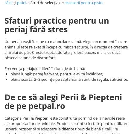
câini
și
pisici
, alături de selecția de
accesorii pentru pisici
.
Sfaturi practice pentru un
periaj fără stres
Un periaj reușit începe cu o abordare calmă. Alege un moment în care
animalul este relaxat și începe cu mișcări scurte, în direcția de creștere
a firului de păr. Crește treptat durata și oferă pauze, mai ales dacă
observi semne de disconfort.
Frecvența periajului diferă în funcție de blană:
blană lungă: periaj frecvent, pentru a evita încâlcirea;
blană scurtă: 2–3 ședințe pe săptămână sunt, de regulă, suficiente.
De ce să alegi Perii & Piepteni
de pe petpal.ro
Categoria Perii & Piepteni este construită pornind de la nevoile reale
ale proprietarilor de animale. Produsele sunt selectate pentru utilizare
ușoară, rezistență și adaptare la diferite tipuri de blană și talii. Pe