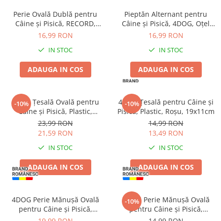
Haine Câini
Zgărzi & Hamuri
Perie Ovală Dublă pentru
Pieptăn Alternant pentru
Câine și Pisică, RECORD,
Câine și Pisică, 4DOG, Oțel
Lemn, 21cm
Inoxidabil
16,99 RON
16,99 RON
IN STOC
IN STOC
ADAUGA IN COS
ADAUGA IN COS
4DOG Țesală Ovală pentru
4DOG Țesală pentru Câine și
-10%
-10%
Câine și Pisică, Plastic,
Pisică, Plastic, Roșu, 19x11cm
19x13cm
23,99 RON
14,99 RON
21,59 RON
13,49 RON
IN STOC
IN STOC
ADAUGA IN COS
ADAUGA IN COS
4DOG Perie Mănușă Ovală
4DOG Perie Mănușă Ovală
-10%
pentru Câine și Pisică,
pentru Câine și Pisică,
13x8.5cm
Cauciuc, 13x8cm
19,99 RON
14,99 RON