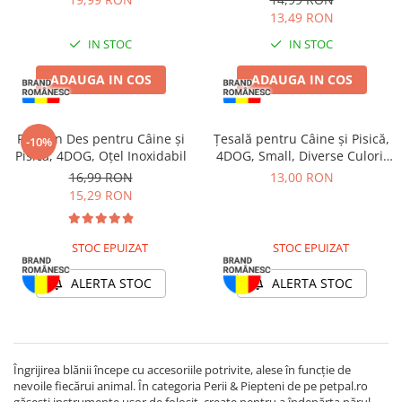
13,49 RON
IN STOC
IN STOC
ADAUGA IN COS
ADAUGA IN COS
Pieptăn Des pentru Câine și
Țesală pentru Câine și Pisică,
-10%
Pisică, 4DOG, Oțel Inoxidabil
4DOG, Small, Diverse Culori,
Plastic
16,99 RON
13,00 RON
15,29 RON
STOC EPUIZAT
STOC EPUIZAT
ALERTA STOC
ALERTA STOC
Îngrijirea blănii începe cu accesoriile potrivite, alese în funcție de
nevoile fiecărui animal. În categoria Perii & Piepteni de pe petpal.ro