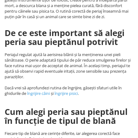
găsești instrumente ușor de folosit, create pentru a îndepărta părul
mort, a descurca blana și a menține pielea curată, fără disconfort
pentru câinele sau pisica ta. O rutină corectă de periaj înseamnă mai
puțin păr în casă și un animal care se simte bine zi de zi.
De ce este important să alegi
peria sau pieptănul potrivit
Periajul regulat ajută la aerisirea blănii și la menținerea unei pieli
sănătoase. O perie adaptată tipului de păr reduce smulgerea firelor și
face rutina mai ușor de acceptat de animal. În același timp, periajul te
ajută să observi rapid eventuale iritații, zone sensibile sau prezența
paraziților.
Dacă vrei să aprofundezi rutina de îngrijire, găsești sfaturi utile în
ghidurile de
îngrijire câini
și
îngrijire pisici
.
Cum alegi peria sau pieptănul
în funcție de tipul de blană
Fiecare tip de blană are cerințe diferite, iar alegerea corectă face