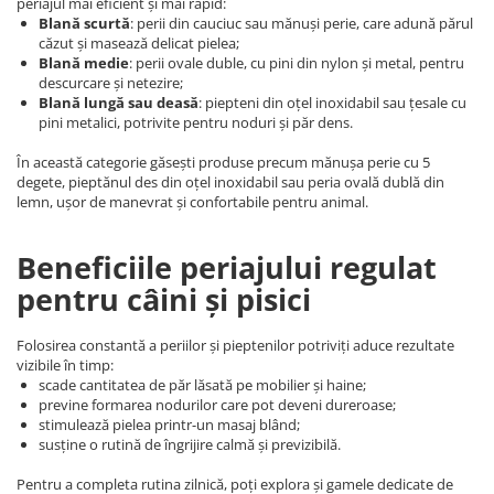
periajul mai eficient și mai rapid:
Blană scurtă
: perii din cauciuc sau mănuși perie, care adună părul
căzut și masează delicat pielea;
Blană medie
: perii ovale duble, cu pini din nylon și metal, pentru
descurcare și netezire;
Blană lungă sau deasă
: piepteni din oțel inoxidabil sau țesale cu
pini metalici, potrivite pentru noduri și păr dens.
În această categorie găsești produse precum mănușa perie cu 5
degete, pieptănul des din oțel inoxidabil sau peria ovală dublă din
lemn, ușor de manevrat și confortabile pentru animal.
Beneficiile periajului regulat
pentru câini și pisici
Folosirea constantă a periilor și pieptenilor potriviți aduce rezultate
vizibile în timp:
scade cantitatea de păr lăsată pe mobilier și haine;
previne formarea nodurilor care pot deveni dureroase;
stimulează pielea printr-un masaj blând;
susține o rutină de îngrijire calmă și previzibilă.
Pentru a completa rutina zilnică, poți explora și gamele dedicate de