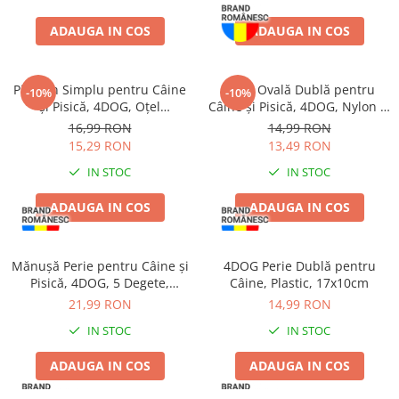
Proteice
Pernuțe
Cremoase
Semi-umede
ADAUGA IN COS
ADAUGA IN COS
Semi-umede
Proteice
Pernuțe
Umede
Pieptăn Simplu pentru Câine
Perie Ovală Dublă pentru
-10%
-10%
Îngrijire Câini
Îngrijire Pisici
și Pisică, 4DOG, Oțel
Câine și Pisică, 4DOG, Nylon și
Inoxidabil
Metal
Covorașe Igienice Câini
Așternut Igienic Pisici
16,99 RON
14,99 RON
15,29 RON
13,49 RON
Igienă Câini
Igienă Pisici
IN STOC
IN STOC
Șampoane Câini
Antiparazitare Pisici
Antiparazitare Câini
Vitamine Pisici
ADAUGA IN COS
ADAUGA IN COS
Vitamine Câini
Perii & Piepteni Pisici
Perii & Piepteni
Accesorii Pisici
Mănușă Perie pentru Câine și
Accesorii Câini
4DOG Perie Dublă pentru
Culcușuri & Saltele Pisici
Pisică, 4DOG, 5 Degete,
Câine, Plastic, 17x10cm
Culcușuri & Saltele Câini
Ansambluri Pisici
Albastru
21,99 RON
14,99 RON
Castroane și Adapatori
Castroane & Adapatori Pisici
IN STOC
IN STOC
Cuști și Genți
Cuști & Genți Pisici
Zgărzi, Lese & Hamuri
Litiere Pisici
ADAUGA IN COS
ADAUGA IN COS
Jucării Câini
Jucării Pisici