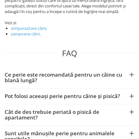
petpal.ro găsești soluții care te ajută să menții blana îngrijită, fără
complicații, direct din confortul casei tale. Alege modelul potrivit și
adaugă-l în coș pentru a începe o rutină de îngrijire mai simplă.
Vezi și:
antiparazitare câini
;
șampoane câini
.
FAQ
Ce perie este recomandată pentru un câine cu
blană lungă?
Pot folosi aceeași perie pentru câine și pisică?
Cât de des trebuie periată o pisică de
apartament?
Sunt utile mănușile perie pentru animalele
sensibile?