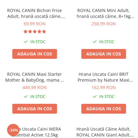
ROYAL CANIN Bichon Frise
ROYAL CANIN Mini Adult,
Adult, hrană uscată câine,
hrană uscată câine, 8+1kg
1,5kg
CADOU
69,99 RON
258,99 RON
IN STOC
IN STOC
ADAUGA IN COS
ADAUGA IN COS
ROYAL CANIN Maxi Starter
Hrana Uscata Caini BRIT
Mother & BabyDog, mama si
Premium by Nature Maxi
puiul, hrană uscată câine,
Adult 15kg
449,99 RON
162,99 RON
15kg
IN STOC
IN STOC
ADAUGA IN COS
ADAUGA IN COS
Hrana Uscata Caini MERA
Hrană Uscată Câine Adult,
-34%
Essential Active 12,5kg
ROYAL CANIN Giant Adult,