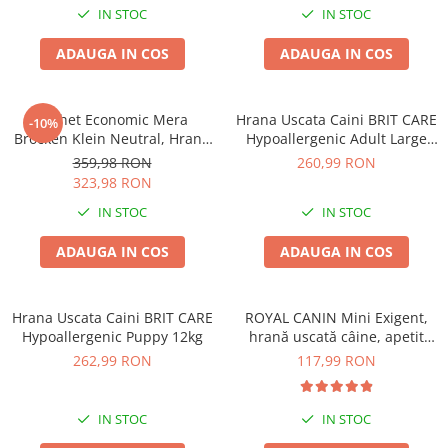
Zgărzi & Hamuri
IN STOC
IN STOC
Păsări
ADAUGA IN COS
ADAUGA IN COS
Hrană Păsări
Meniuri Păsări
Pachet Economic Mera
Hrana Uscata Caini BRIT CARE
Suplimente Nutritive
-10%
Brocken Klein Neutral, Hrană
Hypoallergenic Adult Large
Delicii Păsări
Uscată Câine Adult, Pui,
Breed 12kg
359,98 RON
260,99 RON
2x15kg
Batoane
323,98 RON
Îngrijire Păsări
IN STOC
IN STOC
Așternut Igienic Păsări
ADAUGA IN COS
ADAUGA IN COS
Colivii
Colivii
Hrana Uscata Caini BRIT CARE
ROYAL CANIN Mini Exigent,
Rozătoare
Hypoallergenic Puppy 12kg
hrană uscată câine, apetit
Hrană Rozătoare
capricios, 3kg
262,99 RON
117,99 RON
Fân Rozătoare
Meniuri Rozătoare
IN STOC
IN STOC
Delicii Rozătoare