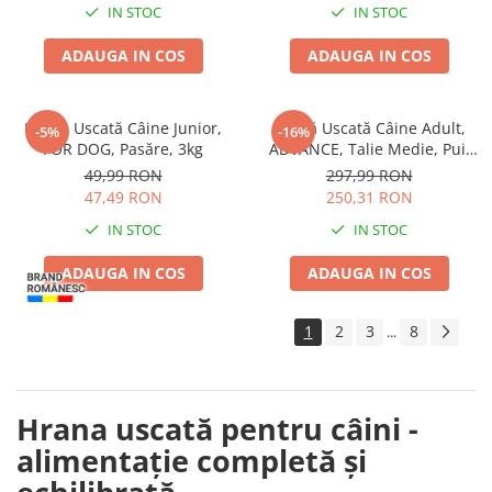
IN STOC
IN STOC
ADAUGA IN COS
ADAUGA IN COS
Hrană Uscată Câine Junior,
Hrană Uscată Câine Adult,
-5%
-16%
FOR DOG, Pasăre, 3kg
ADVANCE, Talie Medie, Pui,
12+2kg CADOU
49,99 RON
297,99 RON
47,49 RON
250,31 RON
IN STOC
IN STOC
ADAUGA IN COS
ADAUGA IN COS
1
2
3
8
...
Hrana uscată pentru câini -
alimentație completă și