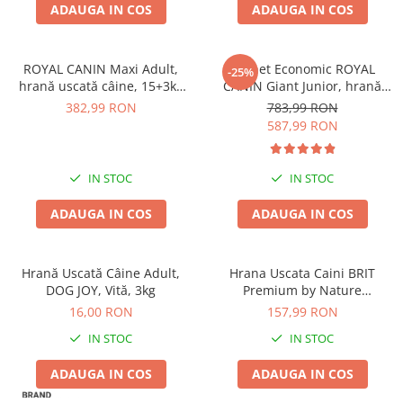
ADAUGA IN COS
ADAUGA IN COS
Batoane Rozătoare
Îngrijire Rozătoare
Așternut Igienic Rozătoare
ROYAL CANIN Maxi Adult,
Pachet Economic ROYAL
-25%
Cuști Rozătoare
hrană uscată câine, 15+3kg
CANIN Giant Junior, hrană
CADOU
uscată câine junior etapa 2 de
382,99 RON
783,99 RON
Pești
crestere, 2x15kg
587,99 RON
Acvarii
Accesorii Acvarii
IN STOC
IN STOC
Hrană
Hrană Pești
ADAUGA IN COS
ADAUGA IN COS
Hrană Broaște Țestoase
Întreținere Acvariu
Hrană Uscată Câine Adult,
Hrana Uscata Caini BRIT
Tratament Apă
DOG JOY, Vită, 3kg
Premium by Nature
Maxi/Giant Senior 15kg
16,00 RON
157,99 RON
IN STOC
IN STOC
ADAUGA IN COS
ADAUGA IN COS