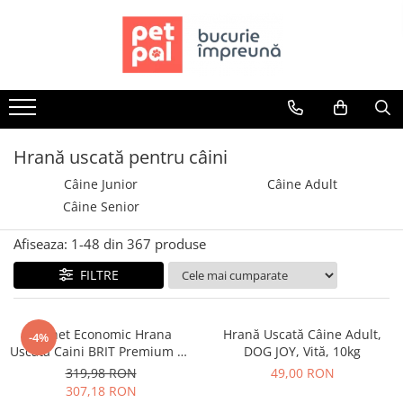
Toate Produsele
Câini
Hrană Uscată Câini
Câine Junior
Hrană uscată pentru câini
Câine Adult
Câine Junior
Câine Adult
Câine Senior
Câine Senior
Hrană Umedă Câini
Afiseaza:
1-
48
din
367
produse
Câine Junior
Câine Adult
FILTRE
Diete Veterinare Câini
Uscată
Pachet Economic Hrana
Hrană Uscată Câine Adult,
-4%
Umedă
Uscata Caini BRIT Premium by
DOG JOY, Vită, 10kg
Recompense Câini
Nature Medium Adult 2x15kg
319,98 RON
49,00 RON
307,18 RON
Biscuiți