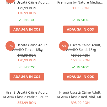
Hrană Uscată Câine Adult,
Premium by Nature Medium
Pui, 15kg
Adult 8kg
179,99 RON
99,99 RON
170,99 RON
IN STOC
IN STOC
ADAUGA IN COS
ADAUGA IN COS
Hrană Uscată Câine Adult,
Hrană Uscată Câine Adult,
-5%
-5%
BAVARO Force, 18kg
BAVARO Solid, 18kg
179,99 RON
157,99 RON
170,99 RON
150,09 RON
IN STOC
IN STOC
ADAUGA IN COS
ADAUGA IN COS
Hrană Uscată Câine Adult,
Hrană Uscată Câine Adult,
ACANA Classic Prairie Poultry,
ACANA Classic Red, Vită, Miel
Pui și Curcan, 14,5kg
și Porc, 14,5kg
353,99 RON
398,99 RON