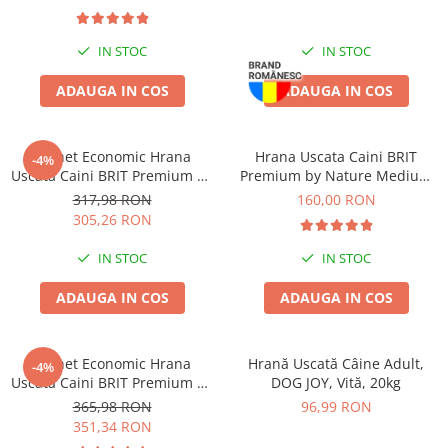
Jucării Câini
Haine Câini
IN STOC
IN STOC
Pisici
ADAUGA IN COS
ADAUGA IN COS
Hrană Uscată Pisică
Pisică Junior
Pisică Adult
Pachet Economic Hrana
Hrana Uscata Caini BRIT
-4%
Uscata Caini BRIT Premium by
Premium by Nature Medium
Pisică Senior
Nature Light 2x15kg
Adult 15kg
317,98 RON
160,00 RON
Hrană Umedă Pisică
305,26 RON
Pisică Junior
IN STOC
IN STOC
Pisică Adult
Pisică Senior
ADAUGA IN COS
ADAUGA IN COS
Diete Veterinare Pisică
Uscată
Pachet Economic Hrana
Hrană Uscată Câine Adult,
-4%
Umedă
Uscata Caini BRIT Premium by
DOG JOY, Vită, 20kg
Recompense Pisici
Nature Giant Adult 2x15kg
365,98 RON
96,99 RON
351,34 RON
Cremoase