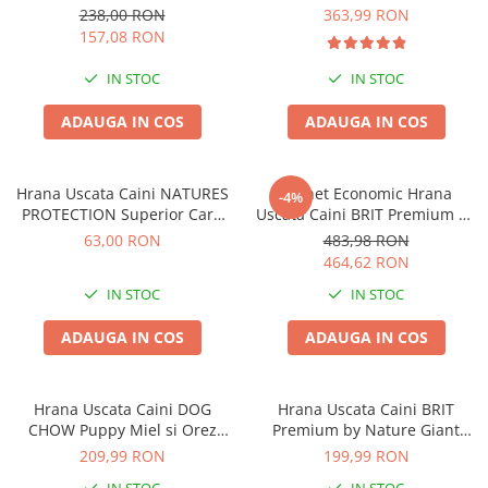
15+3kg CADOU
238,00 RON
363,99 RON
157,08 RON
IN STOC
IN STOC
ADAUGA IN COS
ADAUGA IN COS
Hrana Uscata Caini NATURES
Pachet Economic Hrana
-4%
PROTECTION Superior Care
Uscata Caini BRIT Premium by
White Lamb Adult Small &
Nature Sensitive Miel si Orez
63,00 RON
483,98 RON
Mini 1,5 KG
2x15kg
464,62 RON
IN STOC
IN STOC
ADAUGA IN COS
ADAUGA IN COS
Hrana Uscata Caini DOG
Hrana Uscata Caini BRIT
CHOW Puppy Miel si Orez
Premium by Nature Giant
14kg
Junior 15kg
209,99 RON
199,99 RON