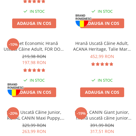
Pernuțe
Semi-umede
IN STOC
IN STOC
Proteice
ADAUGA IN COS
ADAUGA IN COS
Umede
Îngrijire Pisici
Pachet Economic Hrană
Hrană Uscată Câine Adult,
Așternut Igienic Pisici
-10%
Uscată Câine Adult, FOR DOG,
ACANA Heritage, Talie Mare,
Igienă Pisici
Talie Mică, Pasăre, 10kg
17kg
219,98 RON
452,99 RON
Antiparazitare Pisici
197,98 RON
Vitamine Pisici
Perii & Piepteni Pisici
IN STOC
IN STOC
Accesorii Pisici
ADAUGA IN COS
ADAUGA IN COS
Culcușuri & Saltele Pisici
Ansambluri Pisici
Castroane & Adapatori Pisici
Hrană Uscată Câine Junior,
ROYAL CANIN Giant Junior,
-20%
-19%
Cuști & Genți Pisici
ROYAL CANIN Maxi Puppy,
hrană uscată câine junior
12kg
etapa 2 de crestere, 15kg
Litiere Pisici
329,99 RON
391,99 RON
263,99 RON
317,51 RON
Jucării Pisici