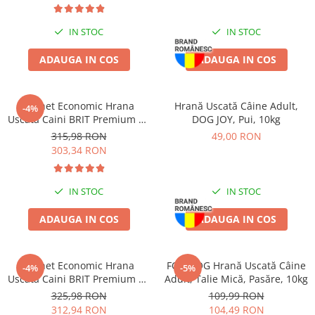
Piele Presată
Proteice
IN STOC
IN STOC
Cremoase
ADAUGA IN COS
ADAUGA IN COS
Semi-umede
Pernuțe
Îngrijire Câini
Pachet Economic Hrana
Hrană Uscată Câine Adult,
-4%
Uscata Caini BRIT Premium by
DOG JOY, Pui, 10kg
Covorașe Igienice Câini
Nature Maxi/Giant Senior
315,98 RON
49,00 RON
Igienă Câini
2x15kg
303,34 RON
Șampoane Câini
Antiparazitare Câini
IN STOC
IN STOC
Vitamine Câini
Perii & Piepteni
ADAUGA IN COS
ADAUGA IN COS
Accesorii Câini
Culcușuri & Saltele Câini
Pachet Economic Hrana
FOR DOG Hrană Uscată Câine
-4%
-5%
Castroane și Adapatori
Uscata Caini BRIT Premium by
Adult, Talie Mică, Pasăre, 10kg
Nature Maxi Adult 2x15kg
Cuști și Genți
325,98 RON
109,99 RON
312,94 RON
104,49 RON
Zgărzi, Lese & Hamuri