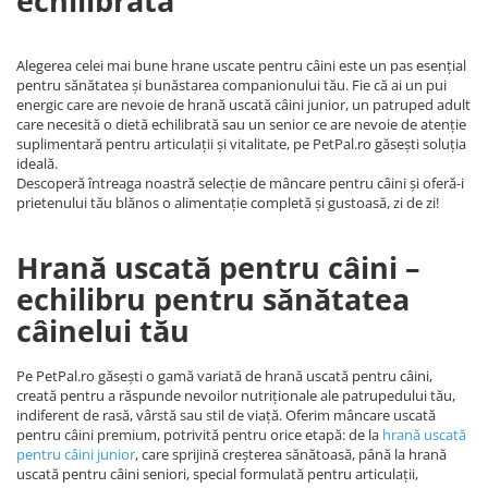
echilibrată
Alegerea celei mai bune hrane uscate pentru câini este un pas esențial
pentru sănătatea și bunăstarea companionului tău. Fie că ai un pui
energic care are nevoie de hrană uscată câini junior, un patruped adult
care necesită o dietă echilibrată sau un senior ce are nevoie de atenție
suplimentară pentru articulații și vitalitate, pe PetPal.ro găsești soluția
ideală.
Descoperă întreaga noastră selecție de mâncare pentru câini și oferă-i
prietenului tău blănos o alimentație completă și gustoasă, zi de zi!
Hrană uscată pentru câini –
echilibru pentru sănătatea
câinelui tău
Pe PetPal.ro găsești o gamă variată de hrană uscată pentru câini,
creată pentru a răspunde nevoilor nutriționale ale patrupedului tău,
indiferent de rasă, vârstă sau stil de viață. Oferim mâncare uscată
pentru câini premium, potrivită pentru orice etapă: de la
hrană uscată
pentru câini junio
r
, care sprijină creșterea sănătoasă, până la hrană
uscată pentru câini seniori, special formulată pentru articulații,