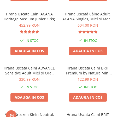
Hrana Uscata Caini ACANA
Hrană Uscată Câine Adult,
Heritage Medium Junior 17kg
ACANA Singles, Miel și Mere,
17kg
452,99 RON
604,00 RON
IN STOC
IN STOC
ADAUGA IN COS
ADAUGA IN COS
Hrana Uscata Caini ADVANCE
Hrana Uscata Caini BRIT
Sensitive Adult Miel și Orez
Premium by Nature Mini
12kg
Adult 8kg
330,99 RON
122,99 RON
IN STOC
IN STOC
ADAUGA IN COS
ADAUGA IN COS
Mera Brocken Klein Neutral,
Hrana Uscata Caini BRIT
-5%