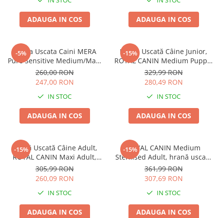
IN STOC
IN STOC
ADAUGA IN COS
ADAUGA IN COS
Hrana Uscata Caini MERA
Hrană Uscată Câine Junior,
-5%
-15%
Pure Sensitive Medium/Maxi
ROYAL CANIN Medium Puppy,
Adult Curcan si Orez 12,5kg
12kg
260,00 RON
329,99 RON
247,00 RON
280,49 RON
IN STOC
IN STOC
ADAUGA IN COS
ADAUGA IN COS
Hrană Uscată Câine Adult,
ROYAL CANIN Medium
-15%
-15%
ROYAL CANIN Maxi Adult,
Sterilised Adult, hrană uscată
12kg
câine sterilizat, 12kg
305,99 RON
361,99 RON
260,09 RON
307,69 RON
IN STOC
IN STOC
ADAUGA IN COS
ADAUGA IN COS