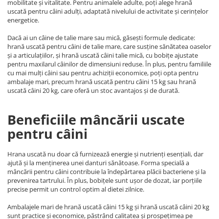
mobilitate și vitalitate. Pentru animalele adulte, poți alege hrană
uscată pentru câini adulți, adaptată nivelului de activitate și cerințelor
energetice.
Dacă ai un câine de talie mare sau mică, găsești formule dedicate:
hrană uscată pentru câini de talie mare, care susține sănătatea oaselor
și a articulațiilor, și hrană uscată câini talie mică, cu bobițe ajustate
pentru maxilarul câinilor de dimensiuni reduse. În plus, pentru familiile
cu mai mulți câini sau pentru achiziții economice, poți opta pentru
ambalaje mari, precum hrană uscată pentru câini 15 kg sau hrană
uscată câini 20 kg, care oferă un stoc avantajos și de durată.
Beneficiile mâncării uscate
pentru câini
Hrana uscată nu doar că furnizează energie și nutrienți esențiali, dar
ajută și la menținerea unei danturi sănătoase. Forma specială a
mâncării pentru câini contribuie la îndepărtarea plăcii bacteriene și la
prevenirea tartrului. În plus, bobițele sunt ușor de dozat, iar porțiile
precise permit un control optim al dietei zilnice.
Ambalajele mari de hrană uscată câini 15 kg și hrană uscată câini 20 kg
sunt practice și economice, păstrând calitatea și prospețimea pe