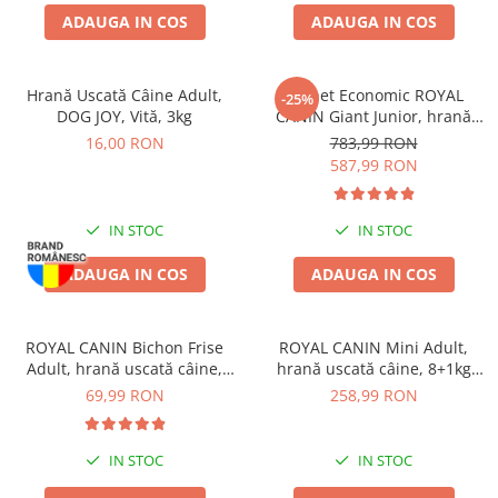
ADAUGA IN COS
ADAUGA IN COS
Hrană Uscată Câine Adult,
Pachet Economic ROYAL
-25%
DOG JOY, Vită, 3kg
CANIN Giant Junior, hrană
uscată câine junior etapa 2 de
16,00 RON
783,99 RON
crestere, 2x15kg
587,99 RON
IN STOC
IN STOC
ADAUGA IN COS
ADAUGA IN COS
ROYAL CANIN Bichon Frise
ROYAL CANIN Mini Adult,
Adult, hrană uscată câine,
hrană uscată câine, 8+1kg
1,5kg
CADOU
69,99 RON
258,99 RON
IN STOC
IN STOC