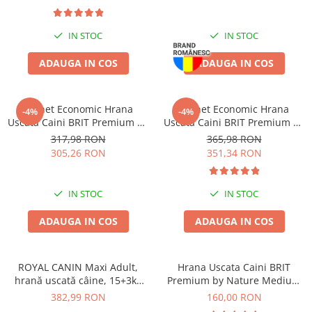
Haine Câini
Zgărzi & Hamuri
IN STOC
IN STOC
ADAUGA IN COS
ADAUGA IN COS
Pachet Economic Hrana
Pachet Economic Hrana
-4%
-4%
Uscata Caini BRIT Premium by
Uscata Caini BRIT Premium by
Nature Light 2x15kg
Nature Giant Adult 2x15kg
317,98 RON
365,98 RON
305,26 RON
351,34 RON
IN STOC
IN STOC
ADAUGA IN COS
ADAUGA IN COS
ROYAL CANIN Maxi Adult,
Hrana Uscata Caini BRIT
hrană uscată câine, 15+3kg
Premium by Nature Medium
CADOU
Adult 15kg
382,99 RON
160,00 RON