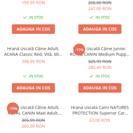
Junior 15kg
Adult Curcan si Orez 12,5kg
199,99 RON
260,00 RON
247,00 RON
IN STOC
IN STOC
ADAUGA IN COS
ADAUGA IN COS
Hrană Uscată Câine Adult,
Hrană Uscată Câine Junior,
-15%
ACANA Classic Red, Vită, Miel
ROYAL CANIN Medium Puppy,
și Porc, 14,5kg
12kg
398,99 RON
329,99 RON
280,49 RON
IN STOC
IN STOC
ADAUGA IN COS
ADAUGA IN COS
Hrană Uscată Câine Adult,
Hrana Uscata Caini NATURES
-15%
ROYAL CANIN Maxi Adult,
PROTECTION Superior Care
12kg
White Lamb Adult Small &
305,99 RON
63,00 RON
Mini 1,5 KG
260,09 RON