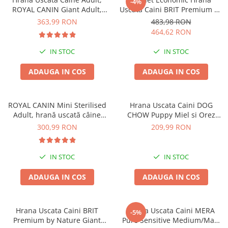
-4%
ROYAL CANIN Giant Adult,
Uscata Caini BRIT Premium by
15+3kg CADOU
Nature Sensitive Miel si Orez
363,99 RON
483,98 RON
2x15kg
464,62 RON
IN STOC
IN STOC
ADAUGA IN COS
ADAUGA IN COS
ROYAL CANIN Mini Sterilised
Hrana Uscata Caini DOG
Adult, hrană uscată câine
CHOW Puppy Miel si Orez
sterilizat, 8kg
14kg
300,99 RON
209,99 RON
IN STOC
IN STOC
ADAUGA IN COS
ADAUGA IN COS
Hrana Uscata Caini BRIT
Hrana Uscata Caini MERA
-5%
Premium by Nature Giant
Pure Sensitive Medium/Maxi