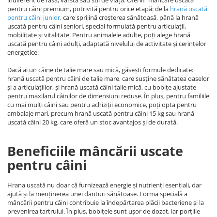
indiferent de rasă, vârstă sau stil de viață. Oferim mâncare uscată
pentru câini premium, potrivită pentru orice etapă: de la
hrană uscată
pentru câini junio
r
, care sprijină creșterea sănătoasă, până la hrană
uscată pentru câini seniori, special formulată pentru articulații,
mobilitate și vitalitate. Pentru animalele adulte, poți alege hrană
uscată pentru câini adulți, adaptată nivelului de activitate și cerințelor
energetice.
Dacă ai un câine de talie mare sau mică, găsești formule dedicate:
hrană uscată pentru câini de talie mare, care susține sănătatea oaselor
și a articulațiilor, și hrană uscată câini talie mică, cu bobițe ajustate
pentru maxilarul câinilor de dimensiuni reduse. În plus, pentru familiile
cu mai mulți câini sau pentru achiziții economice, poți opta pentru
ambalaje mari, precum hrană uscată pentru câini 15 kg sau hrană
uscată câini 20 kg, care oferă un stoc avantajos și de durată.
Beneficiile mâncării uscate
pentru câini
Hrana uscată nu doar că furnizează energie și nutrienți esențiali, dar
ajută și la menținerea unei danturi sănătoase. Forma specială a
mâncării pentru câini contribuie la îndepărtarea plăcii bacteriene și la
prevenirea tartrului. În plus, bobițele sunt ușor de dozat, iar porțiile