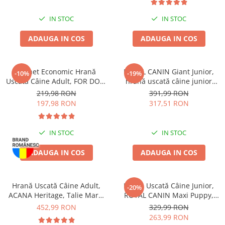
IN STOC
IN STOC
ADAUGA IN COS
ADAUGA IN COS
Pachet Economic Hrană
ROYAL CANIN Giant Junior,
-10%
-19%
Uscată Câine Adult, FOR DOG,
hrană uscată câine junior
Talie Mică, Pasăre, 10kg
etapa 2 de crestere, 15kg
219,98 RON
391,99 RON
197,98 RON
317,51 RON
IN STOC
IN STOC
ADAUGA IN COS
ADAUGA IN COS
Hrană Uscată Câine Adult,
Hrană Uscată Câine Junior,
-20%
ACANA Heritage, Talie Mare,
ROYAL CANIN Maxi Puppy,
17kg
12kg
452,99 RON
329,99 RON
263,99 RON