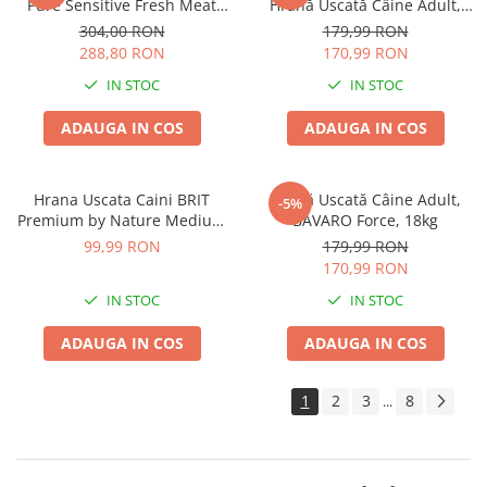
Pure Sensitive Fresh Meat
Hrană Uscată Câine Adult,
Medium/Maxi Adult Curcan si
Pui, 15kg
304,00 RON
179,99 RON
Cartof 12,5kg
288,80 RON
170,99 RON
IN STOC
IN STOC
ADAUGA IN COS
ADAUGA IN COS
Hrana Uscata Caini BRIT
Hrană Uscată Câine Adult,
-5%
Premium by Nature Medium
BAVARO Force, 18kg
Adult 8kg
99,99 RON
179,99 RON
170,99 RON
IN STOC
IN STOC
ADAUGA IN COS
ADAUGA IN COS
1
2
3
8
...