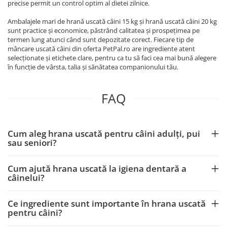
precise permit un control optim al dietei zilnice.
Ambalajele mari de hrană uscată câini 15 kg și hrană uscată câini 20 kg
sunt practice și economice, păstrând calitatea și prospețimea pe
termen lung atunci când sunt depozitate corect. Fiecare tip de
mâncare uscată câini din oferta PetPal.ro are ingrediente atent
selecționate și etichete clare, pentru ca tu să faci cea mai bună alegere
în funcție de vârsta, talia și sănătatea companionului tău.
FAQ
Cum aleg hrana uscată pentru câini adulți, pui
sau seniori?
Cum ajută hrana uscată la igiena dentară a
câinelui?
Ce ingrediente sunt importante în hrana uscată
pentru câini?