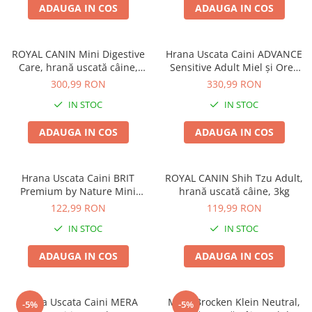
ADAUGA IN COS
ADAUGA IN COS
ROYAL CANIN Mini Digestive
Hrana Uscata Caini ADVANCE
Care, hrană uscată câine,
Sensitive Adult Miel și Orez
confort digestiv, 8kg
12kg
300,99 RON
330,99 RON
IN STOC
IN STOC
ADAUGA IN COS
ADAUGA IN COS
Hrana Uscata Caini BRIT
ROYAL CANIN Shih Tzu Adult,
Premium by Nature Mini
hrană uscată câine, 3kg
Adult 8kg
122,99 RON
119,99 RON
IN STOC
IN STOC
ADAUGA IN COS
ADAUGA IN COS
Hrana Uscata Caini MERA
Mera Brocken Klein Neutral,
-5%
-5%