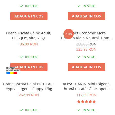
IN STOC
IN STOC
ADAUGA IN COS
ADAUGA IN COS
Hrană Uscată Câine Adult,
Pachet Economic Mera
-10%
DOG JOY, Vită, 20kg
Brocken Klein Neutral, Hrană
Uscată Câine Adult, Pui,
96,99 RON
359,98 RON
2x15kg
323,98 RON
IN STOC
IN STOC
ADAUGA IN COS
ADAUGA IN COS
Hrana Uscata Caini BRIT CARE
ROYAL CANIN Mini Exigent,
Hypoallergenic Puppy 12kg
hrană uscată câine, apetit
capricios, 3kg
262,99 RON
117,99 RON
IN STOC
IN STOC