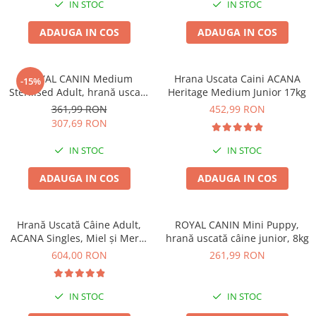
IN STOC
IN STOC
ADAUGA IN COS
ADAUGA IN COS
ROYAL CANIN Medium
Hrana Uscata Caini ACANA
-15%
Sterilised Adult, hrană uscată
Heritage Medium Junior 17kg
câine sterilizat, 12kg
361,99 RON
452,99 RON
307,69 RON
IN STOC
IN STOC
ADAUGA IN COS
ADAUGA IN COS
Hrană Uscată Câine Adult,
ROYAL CANIN Mini Puppy,
ACANA Singles, Miel și Mere,
hrană uscată câine junior, 8kg
17kg
604,00 RON
261,99 RON
IN STOC
IN STOC