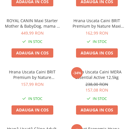
ADAUGA IN COS
ADAUGA IN COS
ROYAL CANIN Maxi Starter
Hrana Uscata Caini BRIT
Mother & BabyDog, mama si
Premium by Nature Maxi
puiul, hrană uscată câine,
Adult 15kg
449,99 RON
162,99 RON
15kg
IN STOC
IN STOC
ADAUGA IN COS
ADAUGA IN COS
Hrana Uscata Caini BRIT
Hrana Uscata Caini MERA
-34%
Premium by Nature
Essential Active 12,5kg
Maxi/Giant Senior 15kg
157,99 RON
238,00 RON
157,08 RON
IN STOC
IN STOC
ADAUGA IN COS
ADAUGA IN COS
Hrană Uscată Câine Adult,
Pachet Economic Hrana