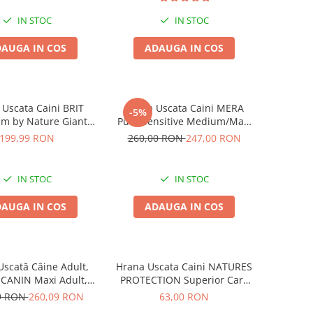
IN STOC
IN STOC
AUGA IN COS
ADAUGA IN COS
Uscata Caini BRIT
Hrana Uscata Caini MERA
-5%
m by Nature Giant
Pure Sensitive Medium/Maxi
Junior 15kg
Adult Curcan si Orez 12,5kg
199,99 RON
260,00 RON
247,00 RON
IN STOC
IN STOC
AUGA IN COS
ADAUGA IN COS
scată Câine Adult,
Hrana Uscata Caini NATURES
CANIN Maxi Adult,
PROTECTION Superior Care
12kg
White Lamb Adult Small &
9 RON
260,09 RON
63,00 RON
Mini 1,5 KG