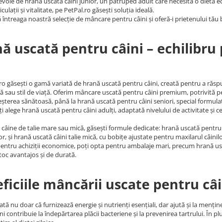
evoie de hrană uscată câini junior, un patruped adult care necesită o dietă e
culații și vitalitate, pe PetPal.ro găsești soluția ideală.
întreaga noastră selecție de mâncare pentru câini și oferă-i prietenului tău b
ă uscată pentru câini – echilibru
ro găsești o gamă variată de hrană uscată pentru câini, creată pentru a răsp
tă sau stil de viață. Oferim mâncare uscată pentru câini premium, potrivită p
reșterea sănătoasă, până la hrană uscată pentru câini seniori, special formulată
ți alege hrană uscată pentru câini adulți, adaptată nivelului de activitate și c
 câine de talie mare sau mică, găsești formule dedicate: hrană uscată pentru c
ilor, și hrană uscată câini talie mică, cu bobițe ajustate pentru maxilarul câini
pentru achiziții economice, poți opta pentru ambalaje mari, precum hrană usc
toc avantajos și de durată.
ficiile mâncării uscate pentru câi
tă nu doar că furnizează energie și nutrienți esențiali, dar ajută și la menț
ni contribuie la îndepărtarea plăcii bacteriene și la prevenirea tartrului. În pl