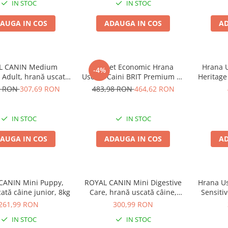
IN STOC
IN STOC
AUGA IN COS
ADAUGA IN COS
AD
L CANIN Medium
Pachet Economic Hrana
Hrana 
-4%
d Adult, hrană uscată
Uscata Caini BRIT Premium by
Heritage
 sterilizat, 12kg
Nature Sensitive Miel si Orez
9 RON
307,69 RON
483,98 RON
464,62 RON
2x15kg
IN STOC
IN STOC
AUGA IN COS
ADAUGA IN COS
AD
CANIN Mini Puppy,
ROYAL CANIN Mini Digestive
Hrana U
ată câine junior, 8kg
Care, hrană uscată câine,
Sensitiv
confort digestiv, 8kg
261,99 RON
300,99 RON
IN STOC
IN STOC