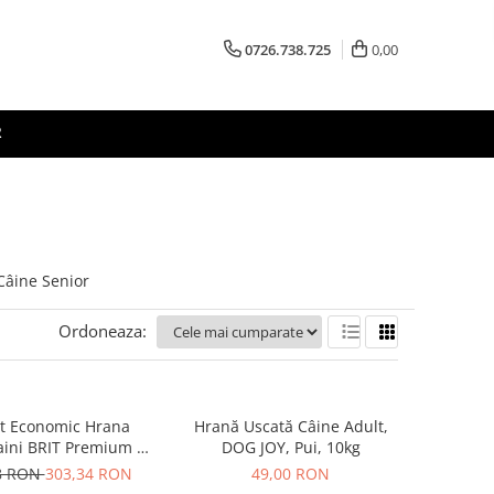
0726.738.725
0,00
R
Câine Senior
Ordoneaza:
t Economic Hrana
Hrană Uscată Câine Adult,
aini BRIT Premium by
DOG JOY, Pui, 10kg
 Maxi/Giant Senior
8 RON
303,34 RON
49,00 RON
2x15kg