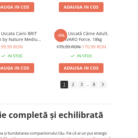
AUGA IN COS
ADAUGA IN COS
Uscata Caini BRIT
Hrană Uscată Câine Adult,
-5%
 by Nature Medium
BAVARO Force, 18kg
Adult 8kg
99,99 RON
179,99 RON
170,99 RON
IN STOC
IN STOC
AUGA IN COS
ADAUGA IN COS
1
2
3
8
...
ie completă și echilibrată
a și bunăstarea companionului tău. Fie că ai un pui energic