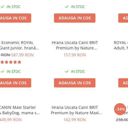
IN STOC
IN STOC
AUGA IN COS
ADAUGA IN COS
AD
t Economic ROYAL
Hrana Uscata Caini BRIT
ROYAL 
iant Junior, hrană
Premium by Nature
Adult, 
ine junior etapa 2 de
Maxi/Giant Senior 15kg
9 RON
587,99 RON
157,99 RON
estere, 2x15kg
IN STOC
IN STOC
AUGA IN COS
ADAUGA IN COS
AD
ANIN Maxi Starter
Hrana Uscata Caini BRIT
Hrana 
-34%
& BabyDog, mama si
Premium by Nature Maxi
Essen
hrană uscată câine,
Adult 15kg
449,99 RON
162,99 RON
238,0
15kg