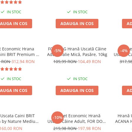
IN STOC
IN STOC
AUGA IN COS
ADAUGA IN COS
AD
t Economic Hrana
FOR DOG Hrană Uscată Câine
Pache
-5%
-4%
aini BRIT Premium by
Adult, Talie Mică, Pasăre, 10kg
Uscata C
 Maxi Adult 2x15kg
Natu
8 RON
312,94 RON
109,99 RON
104,49 RON
317,9
IN STOC
IN STOC
AUGA IN COS
ADAUGA IN COS
AD
Uscata Caini BRIT
Pachet Economic Hrană
Hrană U
-10%
 by Nature Medium
Uscată Câine Adult, FOR DOG,
ACANA He
Adult 15kg
Talie Mică, Pasăre, 10kg
160,00 RON
219,98 RON
197,98 RON