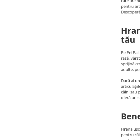
care are n
pentru arti
Descoperă 
Hran
tău
Pe PetPal.
rasă, vârs
sprijină c
adulte, po
Dacă ai un
articulați
câini sau 
oferă un s
Bene
Hrana usca
pentru câi