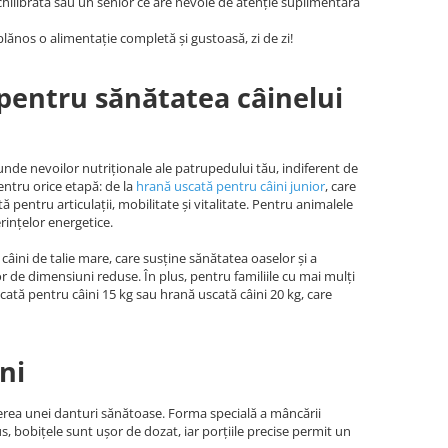
chilibrată sau un senior ce are nevoie de atenție suplimentară
lănos o alimentație completă și gustoasă, zi de zi!
 pentru sănătatea câinelui
unde nevoilor nutriționale ale patrupedului tău, indiferent de
entru orice etapă: de la
hrană uscată pentru câini junio
r
, care
 pentru articulații, mobilitate și vitalitate. Pentru animalele
erințelor energetice.
âini de talie mare, care susține sănătatea oaselor și a
lor de dimensiuni reduse. În plus, pentru familiile cu mai mulți
ată pentru câini 15 kg sau hrană uscată câini 20 kg, care
ni
inerea unei danturi sănătoase. Forma specială a mâncării
us, bobițele sunt ușor de dozat, iar porțiile precise permit un