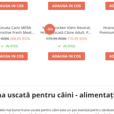
AUGA IN COS
ADAUGA IN COS
AD
Uscata Caini MERA
Mera Brocken Klein Neutral,
Hrana 
-5%
nsitive Fresh Meat
Hrană Uscată Câine Adult, Pui,
Premium
axi Adult Curcan si
15kg
0 RON
288,80 RON
179,99 RON
170,99 RON
artof 12,5kg
IN STOC
IN STOC
AUGA IN COS
ADAUGA IN COS
AD
a uscată pentru câini - alimentaț
elei mai bune hrane uscate pentru câini este un pas esențial pentru sănătate