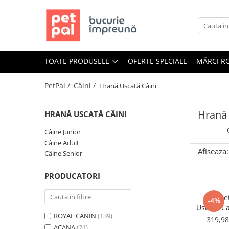
Toate Produsele
Câini
TOATE PRODUSELE
OFERTE SPECIALE
MĂRCI R
Hrană Uscată Câini
Câine Junior
PetPal /
Câini /
Hrană Uscată Câini
Câine Adult
Câine Senior
Hrană 
HRANĂ USCATĂ CÂINI
Hrană Umedă Câini
Câine Junior
Câine Junior
Câine Adult
Afiseaza:
Câine Adult
Câine Senior
Diete Veterinare Câini
PRODUCATORI
Uscată
Umedă
Pache
-4%
Uscata C
Recompense Câini
ROYAL CANIN
(139)
Nature M
319,9
Biscuiți
ACANA
(21)