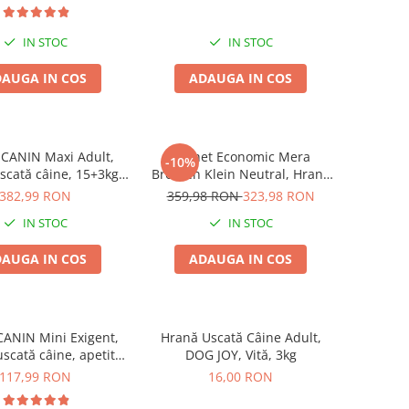
IN STOC
IN STOC
AUGA IN COS
ADAUGA IN COS
CANIN Maxi Adult,
Pachet Economic Mera
-10%
scată câine, 15+3kg
Brocken Klein Neutral, Hrană
CADOU
Uscată Câine Adult, Pui,
382,99 RON
359,98 RON
323,98 RON
2x15kg
IN STOC
IN STOC
AUGA IN COS
ADAUGA IN COS
ANIN Mini Exigent,
Hrană Uscată Câine Adult,
scată câine, apetit
DOG JOY, Vită, 3kg
apricios, 3kg
117,99 RON
16,00 RON