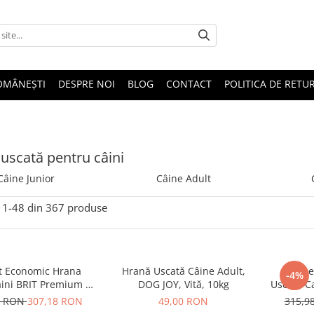
OMÂNEȘTI
DESPRE NOI
BLOG
CONTACT
POLITICA DE RETU
uscată pentru câini
Câine Junior
Câine Adult
1-
48
din
367
produse
t Economic Hrana
Hrană Uscată Câine Adult,
Pache
-4%
aini BRIT Premium by
DOG JOY, Vită, 10kg
Uscata C
edium Adult 2x15kg
Nature
8 RON
307,18 RON
49,00 RON
315,9