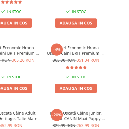
IN STOC
IN STOC
AUGA IN COS
ADAUGA IN COS
t Economic Hrana
Pachet Economic Hrana
-4%
aini BRIT Premium by
Uscata Caini BRIT Premium by
re Light 2x15kg
Nature Giant Adult 2x15kg
8 RON
305,26 RON
365,98 RON
351,34 RON
IN STOC
IN STOC
AUGA IN COS
ADAUGA IN COS
scată Câine Adult,
Hrană Uscată Câine Junior,
-20%
ritage, Talie Mare,
ROYAL CANIN Maxi Puppy,
17kg
12kg
452,99 RON
329,99 RON
263,99 RON