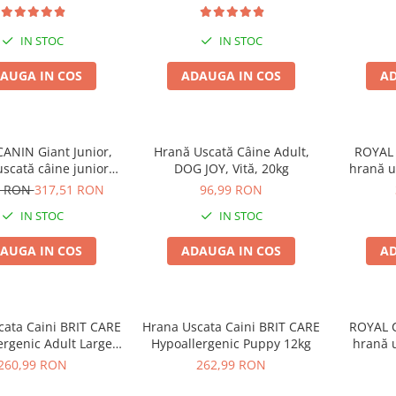
IN STOC
IN STOC
AUGA IN COS
ADAUGA IN COS
AD
ANIN Giant Junior,
Hrană Uscată Câine Adult,
ROYAL 
scată câine junior
DOG JOY, Vită, 20kg
hrană u
 de crestere, 15kg
9 RON
317,51 RON
96,99 RON
IN STOC
IN STOC
AUGA IN COS
ADAUGA IN COS
AD
cata Caini BRIT CARE
Hrana Uscata Caini BRIT CARE
ROYAL C
ergenic Adult Large
Hypoallergenic Puppy 12kg
hrană u
Breed 12kg
c
260,99 RON
262,99 RON