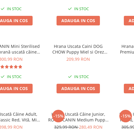
IN STOC
IN STOC
AUGA IN COS
ADAUGA IN COS
AD
NIN Mini Sterilised
Hrana Uscata Caini DOG
Hrana 
hrană uscată câine
CHOW Puppy Miel si Orez
Premiu
terilizat, 8kg
14kg
300,99 RON
209,99 RON
IN STOC
IN STOC
AUGA IN COS
ADAUGA IN COS
AD
scată Câine Adult,
Hrană Uscată Câine Junior,
Hrană U
-15%
-15%
ssic Red, Vită, Miel
ROYAL CANIN Medium Puppy,
ROYAL 
i Porc, 14,5kg
12kg
398,99 RON
329,99 RON
280,49 RON
305,9