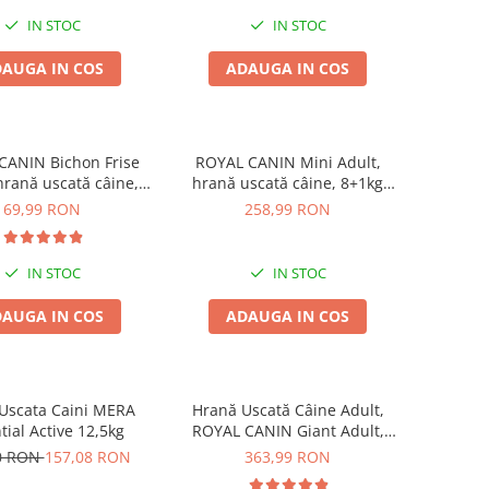
IN STOC
IN STOC
AUGA IN COS
ADAUGA IN COS
CANIN Bichon Frise
ROYAL CANIN Mini Adult,
hrană uscată câine,
hrană uscată câine, 8+1kg
1,5kg
CADOU
69,99 RON
258,99 RON
IN STOC
IN STOC
AUGA IN COS
ADAUGA IN COS
Uscata Caini MERA
Hrană Uscată Câine Adult,
tial Active 12,5kg
ROYAL CANIN Giant Adult,
15+3kg CADOU
0 RON
157,08 RON
363,99 RON