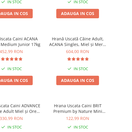
IN STOC
IN STOC
AUGA IN COS
ADAUGA IN COS
Uscata Caini ACANA
Hrană Uscată Câine Adult,
 Medium Junior 17kg
ACANA Singles, Miel și Mere,
17kg
452,99 RON
604,00 RON
IN STOC
IN STOC
AUGA IN COS
ADAUGA IN COS
scata Caini ADVANCE
Hrana Uscata Caini BRIT
e Adult Miel și Orez
Premium by Nature Mini
12kg
Adult 8kg
330,99 RON
122,99 RON
IN STOC
IN STOC