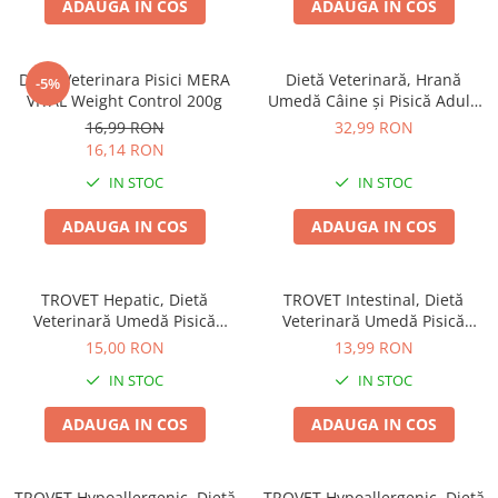
ADAUGA IN COS
ADAUGA IN COS
Piele Presată
Proteice
Cremoase
Dieta Veterinara Pisici MERA
Dietă Veterinară, Hrană
-5%
VITAL Weight Control 200g
Umedă Câine și Pisică Adult,
Semi-umede
TROVET Recovery Liquid,
16,99 RON
32,99 RON
Pernuțe
Pește și Pui, 400g
16,14 RON
Îngrijire Câini
IN STOC
IN STOC
Covorașe Igienice Câini
ADAUGA IN COS
ADAUGA IN COS
Igienă Câini
Șampoane Câini
Antiparazitare Câini
TROVET Hepatic, Dietă
TROVET Intestinal, Dietă
Vitamine Câini
Veterinară Umedă Pisică
Veterinară Umedă Pisică
Adult, Pui, 200g
Adult, Pui, 200g
Perii & Piepteni
15,00 RON
13,99 RON
Accesorii Câini
IN STOC
IN STOC
Culcușuri & Saltele Câini
ADAUGA IN COS
ADAUGA IN COS
Castroane și Adapatori
Cuști și Genți
Zgărzi, Lese & Hamuri
TROVET Hypoallergenic, Dietă
TROVET Hypoallergenic, Dietă