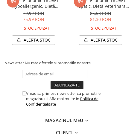
Pachet Economic TROVET
Pachet Economic TROVET
-5%
-5%
Batoane Rozătoare
Hypoallergenic, Dietă
Hepatic, Dietă Veterinară
Îngrijire Rozătoare
Veterinară Umedă Pisică
Umedă Pisică Adult, Pui,
79,99 RON
85,58 RON
Adult, Miel, 6x200g
6x200g
75,99 RON
81,30 RON
Așternut Igienic Rozătoare
Cuști Rozătoare
STOC EPUIZAT
STOC EPUIZAT
Pești
ALERTA STOC
ALERTA STOC
Acvarii
Accesorii Acvarii
Hrană
Newsletter
Nu rata ofertele si promotiile noastre
Hrană Pești
Hrană Broaște Țestoase
Întreținere Acvariu
Vreau sa primesc newsletter cu promotiile
Tratament Apă
magazinului. Afla mai multe in
Politica de
Confidentialitate
MAGAZINUL MEU
CLIENTI