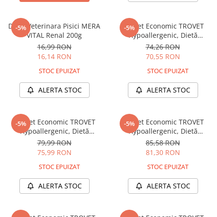
Zgărzi & Hamuri
Păsări
Dieta Veterinara Pisici MERA
Pachet Economic TROVET
-5%
-5%
Hrană Păsări
VITAL Renal 200g
Hypoallergenic, Dietă
Veterinară Umedă Pisică
Meniuri Păsări
16,99 RON
74,26 RON
Adult, Curcan, 6x200g
16,14 RON
70,55 RON
Suplimente Nutritive
STOC EPUIZAT
STOC EPUIZAT
Delicii Păsări
Batoane
ALERTA STOC
ALERTA STOC
Îngrijire Păsări
Așternut Igienic Păsări
Pachet Economic TROVET
Pachet Economic TROVET
-5%
-5%
Colivii
Hypoallergenic, Dietă
Hypoallergenic, Dietă
Veterinară Umedă Pisică
Veterinară Umedă Pisică
Colivii
79,99 RON
85,58 RON
Adult, Iepure, 6x200g
Adult, Căprioară, 6x200g
75,99 RON
81,30 RON
Rozătoare
STOC EPUIZAT
STOC EPUIZAT
Hrană Rozătoare
Fân Rozătoare
ALERTA STOC
ALERTA STOC
Meniuri Rozătoare
Delicii Rozătoare