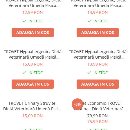
Veterinară Umedă Pisică
Veterinară Umedă Pisică
Jucării Câini
Adult, Curcan, 200g
Adult, Iepure, 200g
12,99 RON
13,99 RON
Haine Câini
IN STOC
IN STOC
Pisici
Hrană Uscată Pisică
ADAUGA IN COS
ADAUGA IN COS
Pisică Junior
Pisică Adult
TROVET Hypoallergenic, Dietă
TROVET Hypoallergenic, Dietă
Pisică Senior
Veterinară Umedă Pisică
Veterinară Umedă Pisică
Hrană Umedă Pisică
Adult, Căprioară, 200g
Adult, Miel, 200g
15,00 RON
13,99 RON
Pisică Junior
IN STOC
IN STOC
Pisică Adult
ADAUGA IN COS
ADAUGA IN COS
Pisică Senior
Diete Veterinare Pisică
Uscată
TROVET Urinary Struvite,
Pachet Economic TROVET
-5%
Dietă Veterinară Umedă Pisică
Umedă
Intestinal, Dietă Veterinară
Adult, Pui, 200g
Umedă Pisică Adult, Pui,
15,00 RON
79,99 RON
Recompense Pisici
6x200g
75,99 RON
Cremoase