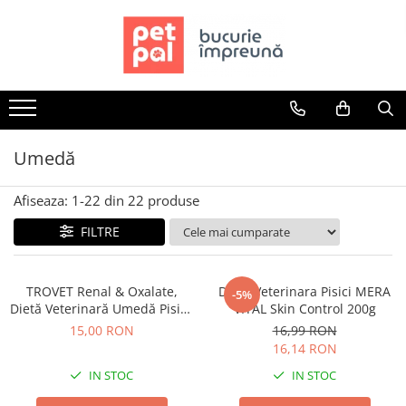
Toate Produsele
Câini
Hrană Uscată Câini
Câine Junior
Umedă
Câine Adult
Câine Senior
Afiseaza:
1-
22
din
22
produse
Hrană Umedă Câini
FILTRE
Câine Junior
Câine Adult
TROVET Renal & Oxalate,
Dieta Veterinara Pisici MERA
Diete Veterinare Câini
-5%
Dietă Veterinară Umedă Pisică
VITAL Skin Control 200g
Uscată
Adult, Pui, 200g
15,00 RON
16,99 RON
Umedă
16,14 RON
Recompense Câini
IN STOC
IN STOC
Biscuiți