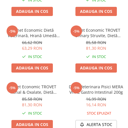
IN STOC
IN STOC
Pernuțe
Semi-umede
ADAUGA IN COS
ADAUGA IN COS
Proteice
Umede
Pachet Economic Dietă
Pachet Economic TROVET
-5%
-5%
Îngrijire Pisici
Veterinară, Hrană Umedă
Urinary Struvite, Dietă
Câine și Pisică Adult, TROVET
Veterinară Umedă Pisică
Așternut Igienic Pisici
66,62 RON
85,58 RON
Recovery Liquid, Pește și Pui,
Adult, Pui, 6x200g
63,29 RON
81,30 RON
Igienă Pisici
2x400g
Antiparazitare Pisici
IN STOC
IN STOC
Vitamine Pisici
ADAUGA IN COS
ADAUGA IN COS
Perii & Piepteni Pisici
Accesorii Pisici
Pachet Economic TROVET
Dieta Veterinara Pisici MERA
Culcușuri & Saltele Pisici
-5%
-5%
Renal & Oxalate, Dietă
VITAL Gastro Intestinal 200g
Ansambluri Pisici
Veterinară Umedă Pisică
85,58 RON
16,99 RON
Castroane & Adapatori Pisici
Adult, Pui, 6x200g
81,30 RON
16,14 RON
Cuști & Genți Pisici
IN STOC
STOC EPUIZAT
Litiere Pisici
Jucării Pisici
ADAUGA IN COS
ALERTA STOC