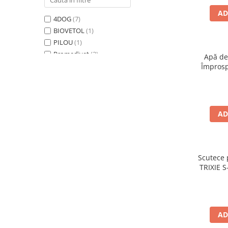
Piele Presată
AD
4DOG
(7)
Proteice
BIOVETOL
(1)
Cremoase
PILOU
(1)
Semi-umede
Promedivet
(2)
Apă de
Pernuțe
Record
(6)
Împrosp
Îngrijire Câini
SIMPLE SOLUTION
(2)
TRIXIE
(6)
Covorașe Igienice Câini
Vet's Best
(4)
Igienă Câini
AD
Șampoane Câini
Antiparazitare Câini
Vitamine Câini
Perii & Piepteni
Scutece 
TRIXIE 
Accesorii Câini
Culcușuri & Saltele Câini
Castroane și Adapatori
Cuști și Genți
AD
Zgărzi, Lese & Hamuri