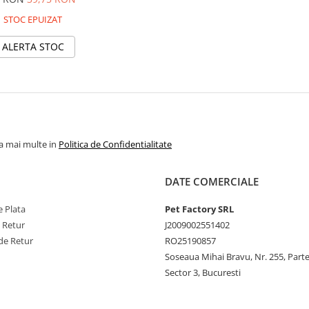
240ml
STOC EPUIZAT
ALERTA STOC
la mai multe in
Politica de Confidentialitate
DATE COMERCIALE
 Plata
Pet Factory SRL
e Retur
J2009002551402
de Retur
RO25190857
Soseaua Mihai Bravu, Nr. 255, Part
Sector 3, Bucuresti