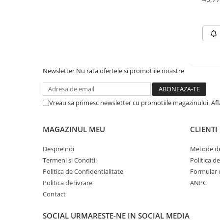
Zgărzi & Hamuri
Păsări
Hrană Păsări
Meniuri Păsări
Suplimente Nutritive
Newsletter
Nu rata ofertele si promotiile noastre
Delicii Păsări
Batoane
Îngrijire Păsări
Vreau sa primesc newsletter cu promotiile magazinului. Af
Așternut Igienic Păsări
Colivii
MAGAZINUL MEU
CLIENTI
Colivii
Despre noi
Metode de
Rozătoare
Termeni si Conditii
Politica d
Hrană Rozătoare
Politica de Confidentialitate
Formular 
Politica de livrare
ANPC
Fân Rozătoare
Contact
Meniuri Rozătoare
Delicii Rozătoare
SOCIAL
URMARESTE-NE IN SOCIAL MEDIA