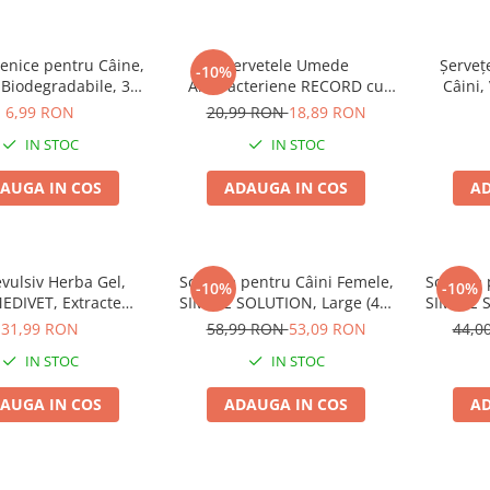
ienice pentru Câine,
Servetele Umede
Șerveț
-10%
Biodegradabile, 3
Antibacteriene RECORD cu
Câini,
bucăți
Talc 40buc
D
6,99 RON
20,99 RON
18,89 RON
IN STOC
IN STOC
AUGA IN COS
ADAUGA IN COS
AD
vulsiv Herba Gel,
Scutece pentru Câini Femele,
Scutece 
-10%
-10%
DIVET, Extracte
SIMPLE SOLUTION, Large (46-
SIMPLE S
egetale, 500g
57 cm), 12 bucăți
48
31,99 RON
58,99 RON
53,09 RON
44,0
IN STOC
IN STOC
AUGA IN COS
ADAUGA IN COS
AD