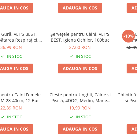
AUGA IN COS
ADAUGA IN COS
AD
 Gură, VET’S BEST,
Șervețele pentru Câini, VET'S
Spray 
-10%
ătarea Respirației,
BEST, Igiena Ochilor, 100buc
Stimu
500ml
Gust
36,99 RON
27,00 RON
58,9
Compor
IN STOC
IN STOC
AUGA IN COS
ADAUGA IN COS
AD
pentru Caini Femele
Clește pentru Unghii, Câine și
Ghilotină
S-M 28-40cm, 12 Buc
Pisică, 4DOG, Mediu, Mâner
și Pis
Ergonomic
Culori
22,89 RON
19,99 RON
IN STOC
IN STOC
AUGA IN COS
ADAUGA IN COS
AD