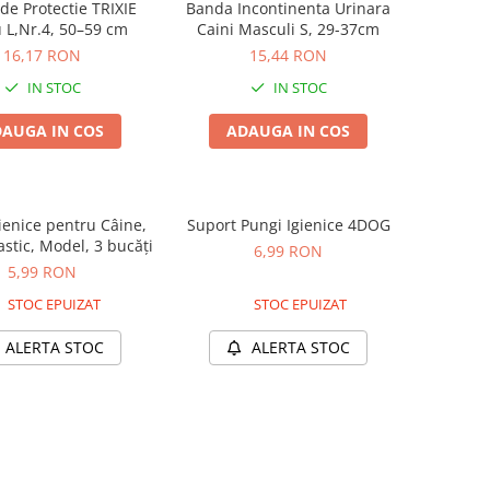
 de Protectie TRIXIE
Banda Incontinenta Urinara
 L,Nr.4, 50–59 cm
Caini Masculi S, 29-37cm
16,17 RON
15,44 RON
IN STOC
IN STOC
AUGA IN COS
ADAUGA IN COS
ienice pentru Câine,
Suport Pungi Igienice 4DOG
stic, Model, 3 bucăți
6,99 RON
5,99 RON
STOC EPUIZAT
STOC EPUIZAT
ALERTA STOC
ALERTA STOC