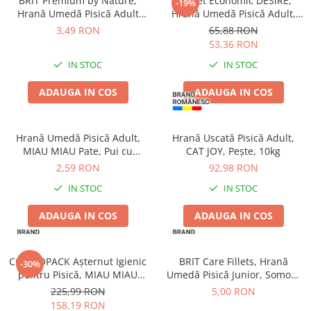
BRIT Premium by Nature,
Pachet Economic DESIRE,
-19%
Hrană Umedă Pisică Adult
Hrană Umedă Pisică Adult,
Sterilizată, Pui în Sos, 100g
Ton File și Creveți în Supă,
3,49 RON
65,88 RON
12x70g
53,36 RON
IN STOC
IN STOC
ADAUGA IN COS
ADAUGA IN COS
Hrană Umedă Pisică Adult,
Hrană Uscată Pisică Adult,
MIAU MIAU Pate, Pui cu
CAT JOY, Pește, 10kg
Topping de Lapte, 100g
2,59 RON
92,98 RON
IN STOC
IN STOC
ADAUGA IN COS
ADAUGA IN COS
COMBOPACK Așternut Igienic
BRIT Care Fillets, Hrană
-30%
pentru Pisică, MIAU MIAU
Umedă Pisică Junior, Somon,
Tofu, Toate Sortimentele, 43L
85g
225,99 RON
5,00 RON
158,19 RON