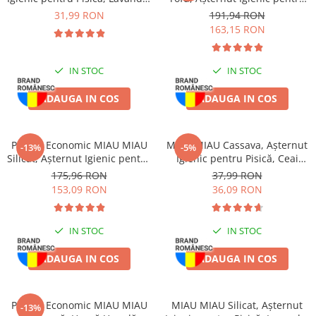
6L
Pisică, Lavandă, 6x6L
Piele Presată
31,99 RON
191,94 RON
163,15 RON
Proteice
Cremoase
Semi-umede
IN STOC
IN STOC
Pernuțe
ADAUGA IN COS
ADAUGA IN COS
Îngrijire Câini
Covorașe Igienice Câini
Igienă Câini
Pachet Economic MIAU MIAU
MIAU MIAU Cassava, Așternut
-13%
-5%
Silicat, Așternut Igienic pentru
Igienic pentru Pisică, Ceai
Șampoane Câini
Pisică, Fresh, 4x8L
Verde, 6L
175,96 RON
37,99 RON
Antiparazitare Câini
153,09 RON
36,09 RON
Vitamine Câini
Perii & Piepteni
IN STOC
IN STOC
Accesorii Câini
Culcușuri & Saltele Câini
ADAUGA IN COS
ADAUGA IN COS
Castroane și Adapatori
Cuști și Genți
Pachet Economic MIAU MIAU
MIAU MIAU Silicat, Așternut
-13%
Zgărzi, Lese & Hamuri