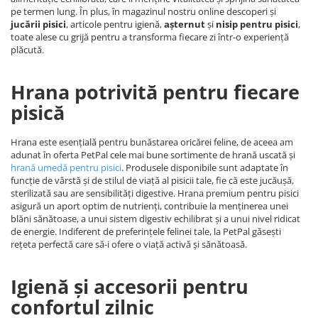
pe termen lung. În plus, în magazinul nostru online descoperi și
jucării pisici
, articole pentru igienă,
așternut
și
nisip pentru pisici
,
toate alese cu grijă pentru a transforma fiecare zi într-o experiență
plăcută.
Hrana potrivită pentru fiecare
pisică
Hrana este esențială pentru bunăstarea oricărei feline, de aceea am
adunat în oferta PetPal cele mai bune sortimente de hrană uscată și
hrană umedă pentru pisici
. Produsele disponibile sunt adaptate în
funcție de vârstă și de stilul de viață al pisicii tale, fie că este jucăușă,
sterilizată sau are sensibilități digestive. Hrana premium pentru pisici
asigură un aport optim de nutrienți, contribuie la menținerea unei
blăni sănătoase, a unui sistem digestiv echilibrat și a unui nivel ridicat
de energie. Indiferent de preferințele felinei tale, la PetPal găsești
rețeta perfectă care să-i ofere o viață activă și sănătoasă.
Igienă și accesorii pentru
confortul zilnic