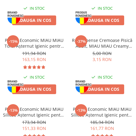
IN STOC
IN STOC
ADAUGA IN COS
ADAUGA IN COS
Pachet Economic MIAU MIAU
Recompense Cremoase Pisică
-15%
-37%
Tofu, Așternut Igienic pentru
Adult, MIAU MIAU Creamy
Pisică, Baby Powder, 6x6L
Snacks, Rață, 4x15g
191,94 RON
5,00 RON
163,15 RON
3,15 RON
IN STOC
IN STOC
ADAUGA IN COS
ADAUGA IN COS
Pachet Economic MIAU MIAU
Pachet Economic MIAU MIAU
-13%
-13%
Silicat, Așternut Igienic pentru
Silicat, Așternut Igienic pentru
Pisică, Lavandă, 6x5L
Pisică, Clumping, 6x5L
173,94 RON
185,94 RON
151,33 RON
161,77 RON