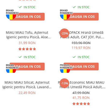
Zgărzi & Hamuri
IN STOC
IN STOC
Păsări
Hrană Păsări
ADAUGA IN COS
ADAUGA IN COS
Meniuri Păsări
Suplimente Nutritive
MIAU MIAU Tofu, Așternut
COMBOPACK Hrană Umedă
-25%
Delicii Păsări
Igienic pentru Pisică, Aloe
Pisică Adult, CAT JOY, Pui,
Vera, 6L
Vită, Curcan și Somon, 96x85g
31,99 RON
159,96 RON
Batoane
119,97 RON
Îngrijire Păsări
Așternut Igienic Păsări
IN STOC
IN STOC
Colivii
ADAUGA IN COS
ADAUGA IN COS
Colivii
Rozătoare
MIAU MIAU Silicat, Așternut
Pachet Economic MIAU MIAU
Hrană Rozătoare
-13%
Igienic pentru Pisică, Lavandă,
Hrană Umedă Pisică Adult,
Fân Rozătoare
3.8L
Somon în sos, 24x100g
22,49 RON
47,99 RON
Meniuri Rozătoare
41,75 RON
Delicii Rozătoare