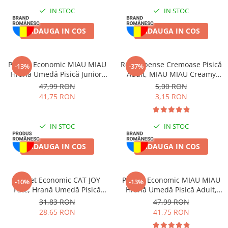
IN STOC
IN STOC
ADAUGA IN COS
ADAUGA IN COS
Pachet Economic MIAU MIAU
Recompense Cremoase Pisică
-13%
-37%
Hrană Umedă Pisică Junior,
Adult, MIAU MIAU Creamy
Pui în sos, 24x100g
Snacks, Pui, 4x15g
47,99 RON
5,00 RON
41,75 RON
3,15 RON
IN STOC
IN STOC
ADAUGA IN COS
ADAUGA IN COS
Pachet Economic CAT JOY
Pachet Economic MIAU MIAU
-10%
-13%
Pate, Hrană Umedă Pisică
Hrană Umedă Pisică Adult,
Adult, Pasăre, 16x100g
Sterilizată, Pui în sos, 24x100g
31,83 RON
47,99 RON
28,65 RON
41,75 RON