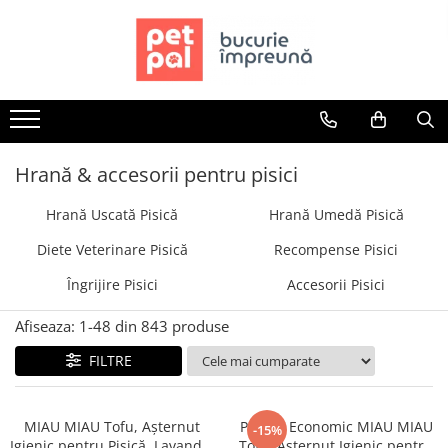
Toate Produsele
Câini
Hrană Uscată Câini
Câine Junior
Hrană & accesorii pentru pisici
Câine Adult
Hrană Uscată Pisică
Hrană Umedă Pisică
Câine Senior
Hrană Umedă Câini
Diete Veterinare Pisică
Recompense Pisici
Câine Junior
Îngrijire Pisici
Accesorii Pisici
Câine Adult
Diete Veterinare Câini
Afiseaza:
1-
48
din
843
produse
Uscată
FILTRE
Umedă
Recompense Câini
MIAU MIAU Tofu, Așternut
Pachet Economic MIAU MIAU
-15%
Biscuiți
Igienic pentru Pisică, Lavandă,
Tofu, Așternut Igienic pentru