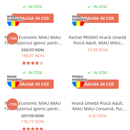
Pernuțe
IN STOC
IN STOC
Semi-umede
Proteice
ADAUGA IN COS
ADAUGA IN COS
Umede
Îngrijire Pisici
Pachet Economic MIAU MIAU
Pachet PROMO Hrană Umedă
-15%
Așternut Igienic Pisici
Tofu, Așternut Igienic pentru
Pisică Adult, MIAU MIAU,
Pisică, Maxi, Vanilie, 3x15L
Somon în sos, 12x100g
Igienă Pisici
233,97 RON
19,98 RON
198,87 RON
Antiparazitare Pisici
Vitamine Pisici
Perii & Piepteni Pisici
IN STOC
IN STOC
Accesorii Pisici
ADAUGA IN COS
ADAUGA IN COS
Culcușuri & Saltele Pisici
Ansambluri Pisici
Pachet Economic MIAU MIAU
Hrană Umedă Pisică Adult,
Castroane & Adapatori Pisici
-15%
Tofu, Așternut Igienic pentru
MIAU MIAU Conservă, Pui,
Cuști & Genți Pisici
Pisică, Fresh, 4x10L
415g
207,96 RON
4,50 RON
Litiere Pisici
176,77 RON
Jucării Pisici