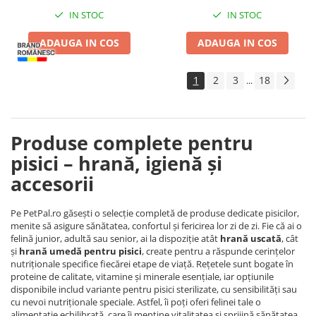
IN STOC
IN STOC
ADAUGA IN COS
ADAUGA IN COS
1
2
3
18
...
Produse complete pentru
pisici – hrană, igienă și
accesorii
Pe PetPal.ro găsești o selecție completă de produse dedicate pisicilor,
menite să asigure sănătatea, confortul și fericirea lor zi de zi. Fie că ai o
felină junior, adultă sau senior, ai la dispoziție atât
hrană uscată
, cât
și
hrană umedă pentru pisici
, create pentru a răspunde cerințelor
nutriționale specifice fiecărei etape de viață. Rețetele sunt bogate în
proteine de calitate, vitamine și minerale esențiale, iar opțiunile
disponibile includ variante pentru pisici sterilizate, cu sensibilități sau
cu nevoi nutriționale speciale. Astfel, îi poți oferi felinei tale o
alimentație echilibrată, care îi menține vitalitatea și sprijină sănătatea