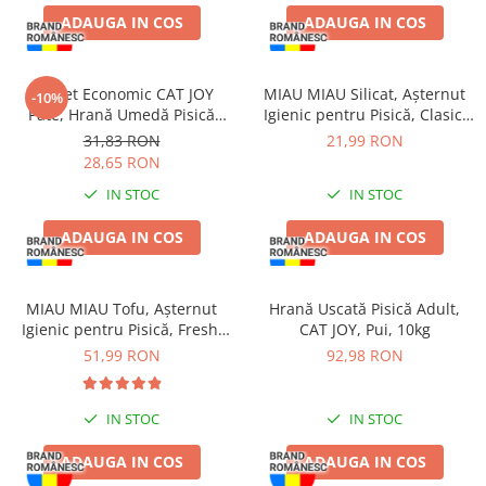
ADAUGA IN COS
ADAUGA IN COS
Pachet Economic CAT JOY
MIAU MIAU Silicat, Așternut
-10%
Pate, Hrană Umedă Pisică
Igienic pentru Pisică, Clasic,
Adult, Pește, 16x100g
3.8L
31,83 RON
21,99 RON
28,65 RON
IN STOC
IN STOC
ADAUGA IN COS
ADAUGA IN COS
MIAU MIAU Tofu, Așternut
Hrană Uscată Pisică Adult,
Igienic pentru Pisică, Fresh,
CAT JOY, Pui, 10kg
10L
51,99 RON
92,98 RON
IN STOC
IN STOC
ADAUGA IN COS
ADAUGA IN COS