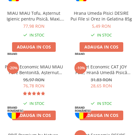
MIAU MIAU Tofu, Așternut
Hrana Umeda Pisici DESIRE
Igienic pentru Pisică, Maxi,
Pui File si Orez in Gelatina 85g
Vanilie, 15L
77,98 RON
5,49 RON
IN STOC
IN STOC
ADAUGA IN COS
ADAUGA IN COS
Pachet Economic MIAU MIAU
Pachet Economic CAT JOY
-20%
-10%
Pure Bentonită, Așternut
Pate, Hrană Umedă Pisică
Igienic pentru Pisică, Clasic,
Adult, Vită, 16x100g
95,97 RON
31,83 RON
4x5L
76,78 RON
28,65 RON
IN STOC
IN STOC
ADAUGA IN COS
ADAUGA IN COS