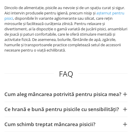
Dincolo de alimentație, pisicile au nevoie și de un spațiu curat și sigur.
Aici intervin produsele pentru igienă, precum nisip și
așternut pentru
pisici
, disponibile în variante aglomerante sau silicat, care rețin
mirosurile și facilitează curățenia zilnică. Pentru relaxare și
divertisment, ai la dispoziție o gamă variată de jucării pisici, ansambluri
de joacă și paturi confortabile, care le oferă stimulare mentală și
activitate fizică. De asemenea, bolurile, fântânile de apă, zgărzile,
hamurile și transportoarele practice completează setul de accesorii
necesare pentru o viață echilibrată.
FAQ
Cum aleg mâncarea potrivită pentru pisica mea?
Ce hrană e bună pentru pisicile cu sensibilități?
Cum schimb treptat mâncarea pisicii?