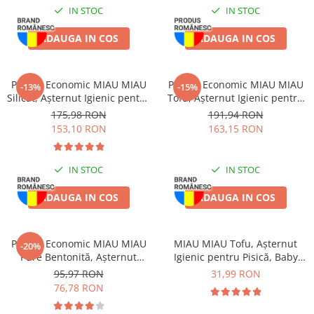
Batoane Rozătoare
IN STOC
IN STOC
Îngrijire Rozătoare
ADAUGA IN COS
ADAUGA IN COS
Așternut Igienic Rozătoare
Cuști Rozătoare
Pești
Pachet Economic MIAU MIAU
Pachet Economic MIAU MIAU
-13%
-15%
Silicat, Așternut Igienic pentru
Tofu, Așternut Igienic pentru
Acvarii
Pisică, Maxi, 2x15L
Pisică, Aloe Vera, 6x6L
175,98 RON
191,94 RON
Accesorii Acvarii
153,10 RON
163,15 RON
Hrană
Hrană Pești
IN STOC
IN STOC
Hrană Broaște Țestoase
ADAUGA IN COS
ADAUGA IN COS
Întreținere Acvariu
Tratament Apă
Pachet Economic MIAU MIAU
MIAU MIAU Tofu, Așternut
-20%
Pure Bentonită, Așternut
Igienic pentru Pisică, Baby
Igienic pentru Pisică, Lavandă,
Powder, 6L
95,97 RON
31,99 RON
4x5L
76,78 RON