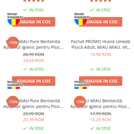
IN STOC
IN STOC
ADAUGA IN COS
ADAUGA IN COS
MIAU MIAU Pure Bentonită,
Pachet PROMO Hrană Umedă
-15%
Așternut Igienic pentru Pisică,
Pisică Adult, MIAU MIAU, Vită
Lavandă, 5kg
în sos, 12x100g
28,99 RON
19,98 RON
24,64 RON
IN STOC
IN STOC
ADAUGA IN COS
ADAUGA IN COS
MIAU MIAU Pure Bentonită,
MIAU MIAU Bentonită,
-15%
-15%
Așternut Igienic pentru Pisică,
Așternut Igienic pentru Pisică,
Lavandă, 5L
Lavandă, 6kg
23,99 RON
17,99 RON
20,39 RON
15,29 RON
IN STOC
IN STOC