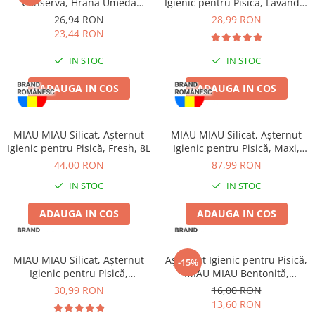
Conservă, Hrană Umedă
Igienic pentru Pisică, Lavandă,
Jucării Câini
Pisică Adult, Pui, 6x415g
5L
26,94 RON
28,99 RON
Haine Câini
23,44 RON
Pisici
IN STOC
IN STOC
Hrană Uscată Pisică
ADAUGA IN COS
ADAUGA IN COS
Pisică Junior
Pisică Adult
Pisică Senior
MIAU MIAU Silicat, Așternut
MIAU MIAU Silicat, Așternut
Hrană Umedă Pisică
Igienic pentru Pisică, Fresh, 8L
Igienic pentru Pisică, Maxi,
15L
44,00 RON
87,99 RON
Pisică Junior
IN STOC
IN STOC
Pisică Adult
Pisică Senior
ADAUGA IN COS
ADAUGA IN COS
Diete Veterinare Pisică
Uscată
MIAU MIAU Silicat, Așternut
Așternut Igienic pentru Pisică,
-15%
Umedă
Igienic pentru Pisică,
MIAU MIAU Bentonită,
Recompense Pisici
Clumping, 5L
Lavandă, 5kg
30,99 RON
16,00 RON
Cremoase
13,60 RON