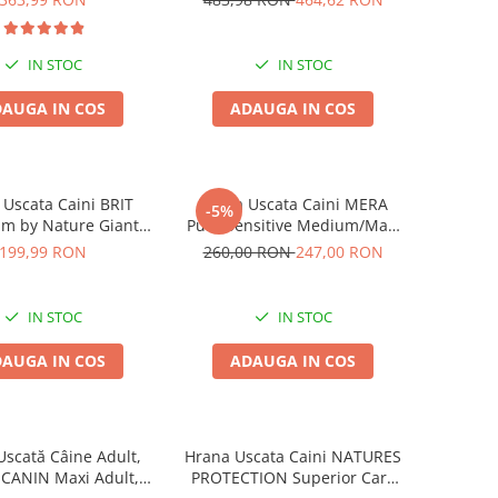
2x15kg
IN STOC
IN STOC
AUGA IN COS
ADAUGA IN COS
Uscata Caini BRIT
Hrana Uscata Caini MERA
-5%
m by Nature Giant
Pure Sensitive Medium/Maxi
Junior 15kg
Adult Curcan si Orez 12,5kg
199,99 RON
260,00 RON
247,00 RON
IN STOC
IN STOC
AUGA IN COS
ADAUGA IN COS
scată Câine Adult,
Hrana Uscata Caini NATURES
CANIN Maxi Adult,
PROTECTION Superior Care