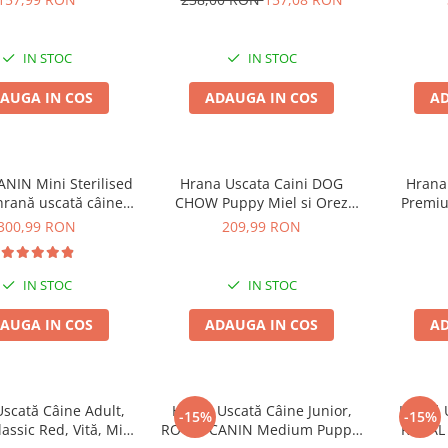
IN STOC
IN STOC
AUGA IN COS
ADAUGA IN COS
AD
NIN Mini Sterilised
Hrana Uscata Caini DOG
Hrana 
hrană uscată câine
CHOW Puppy Miel si Orez
Premiu
terilizat, 8kg
14kg
300,99 RON
209,99 RON
IN STOC
IN STOC
AUGA IN COS
ADAUGA IN COS
AD
scată Câine Adult,
Hrană Uscată Câine Junior,
Hrană U
-15%
-15%
ssic Red, Vită, Miel
ROYAL CANIN Medium Puppy,
ROYAL 