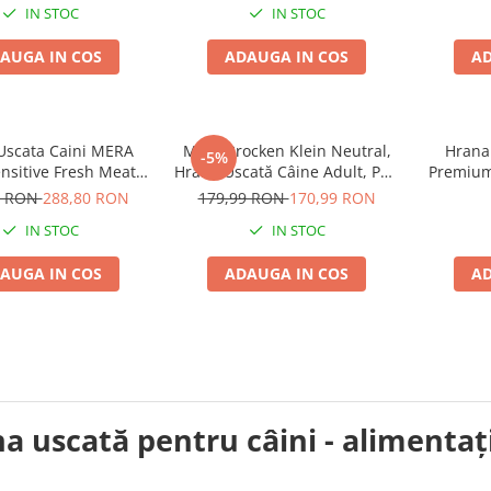
IN STOC
IN STOC
AUGA IN COS
ADAUGA IN COS
AD
Uscata Caini MERA
Mera Brocken Klein Neutral,
Hrana 
-5%
nsitive Fresh Meat
Hrană Uscată Câine Adult, Pui,
Premium
axi Adult Curcan si
15kg
0 RON
288,80 RON
179,99 RON
170,99 RON
artof 12,5kg
IN STOC
IN STOC
AUGA IN COS
ADAUGA IN COS
AD
a uscată pentru câini - alimentaț