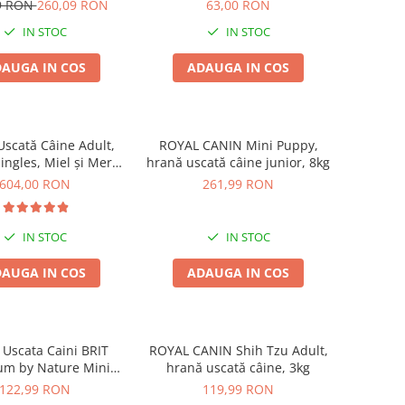
12kg
White Lamb Adult Small &
9 RON
260,09 RON
63,00 RON
Mini 1,5 KG
IN STOC
IN STOC
AUGA IN COS
ADAUGA IN COS
scată Câine Adult,
ROYAL CANIN Mini Puppy,
ngles, Miel și Mere,
hrană uscată câine junior, 8kg
17kg
604,00 RON
261,99 RON
IN STOC
IN STOC
AUGA IN COS
ADAUGA IN COS
Uscata Caini BRIT
ROYAL CANIN Shih Tzu Adult,
um by Nature Mini
hrană uscată câine, 3kg
Adult 8kg
122,99 RON
119,99 RON