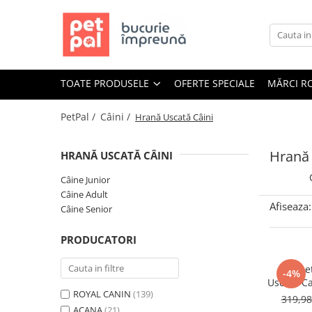
Toate Produsele
Câini
TOATE PRODUSELE
OFERTE SPECIALE
MĂRCI R
Hrană Uscată Câini
Câine Junior
PetPal /
Câini /
Hrană Uscată Câini
Câine Adult
Câine Senior
Hrană 
HRANĂ USCATĂ CÂINI
Hrană Umedă Câini
Câine Junior
Câine Junior
Câine Adult
Afiseaza:
Câine Adult
Câine Senior
Diete Veterinare Câini
PRODUCATORI
Uscată
Umedă
Pache
-4%
Uscata C
Recompense Câini
ROYAL CANIN
(139)
Nature M
319,9
Biscuiți
ACANA
(21)