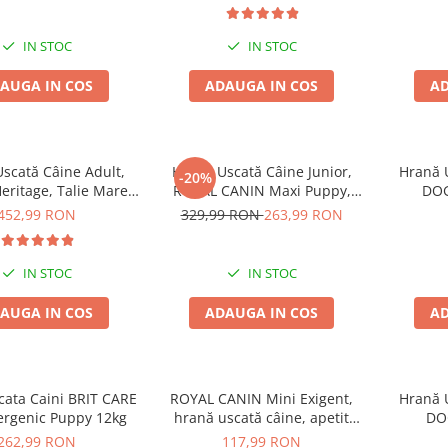
IN STOC
IN STOC
AUGA IN COS
ADAUGA IN COS
AD
scată Câine Adult,
Hrană Uscată Câine Junior,
Hrană U
-20%
ritage, Talie Mare,
ROYAL CANIN Maxi Puppy,
DOG
17kg
12kg
452,99 RON
329,99 RON
263,99 RON
IN STOC
IN STOC
AUGA IN COS
ADAUGA IN COS
AD
cata Caini BRIT CARE
ROYAL CANIN Mini Exigent,
Hrană U
ergenic Puppy 12kg
hrană uscată câine, apetit
DOG
capricios, 3kg
262,99 RON
117,99 RON