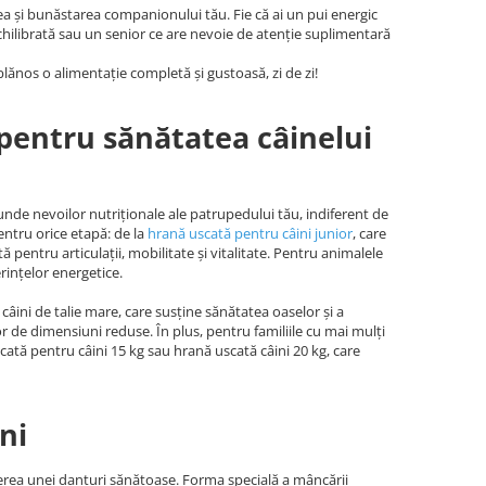
a și bunăstarea companionului tău. Fie că ai un pui energic
chilibrată sau un senior ce are nevoie de atenție suplimentară
lănos o alimentație completă și gustoasă, zi de zi!
 pentru sănătatea câinelui
unde nevoilor nutriționale ale patrupedului tău, indiferent de
entru orice etapă: de la
hrană uscată pentru câini junio
r
, care
 pentru articulații, mobilitate și vitalitate. Pentru animalele
erințelor energetice.
âini de talie mare, care susține sănătatea oaselor și a
lor de dimensiuni reduse. În plus, pentru familiile cu mai mulți
ată pentru câini 15 kg sau hrană uscată câini 20 kg, care
ni
inerea unei danturi sănătoase. Forma specială a mâncării