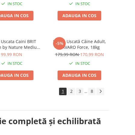
IN STOC
IN STOC
AUGA IN COS
ADAUGA IN COS
Uscata Caini BRIT
Hrană Uscată Câine Adult,
-5%
 by Nature Medium
BAVARO Force, 18kg
Adult 8kg
99,99 RON
179,99 RON
170,99 RON
IN STOC
IN STOC
AUGA IN COS
ADAUGA IN COS
1
2
3
8
...
ie completă și echilibrată