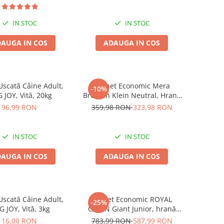
IN STOC
IN STOC
AUGA IN COS
ADAUGA IN COS
scată Câine Adult,
Pachet Economic Mera
-10%
 JOY, Vită, 20kg
Brocken Klein Neutral, Hrană
Uscată Câine Adult, Pui,
96,99 RON
359,98 RON
323,98 RON
2x15kg
IN STOC
IN STOC
AUGA IN COS
ADAUGA IN COS
scată Câine Adult,
Pachet Economic ROYAL
-25%
 JOY, Vită, 3kg
CANIN Giant Junior, hrană
uscată câine junior etapa 2 de
16,00 RON
783,99 RON
587,99 RON