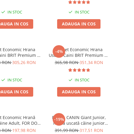
IN STOC
IN STOC
AUGA IN COS
ADAUGA IN COS
t Economic Hrana
Pachet Economic Hrana
-4%
aini BRIT Premium by
Uscata Caini BRIT Premium by
re Light 2x15kg
Nature Giant Adult 2x15kg
8 RON
305,26 RON
365,98 RON
351,34 RON
IN STOC
IN STOC
AUGA IN COS
ADAUGA IN COS
t Economic Hrană
ROYAL CANIN Giant Junior,
-19%
âine Adult, FOR DOG,
hrană uscată câine junior
Mică, Pasăre, 10kg
etapa 2 de crestere, 15kg
8 RON
197,98 RON
391,99 RON
317,51 RON