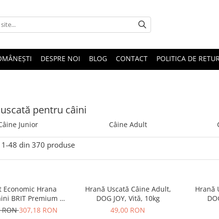
OMÂNEȘTI
DESPRE NOI
BLOG
CONTACT
POLITICA DE RETU
uscată pentru câini
Câine Junior
Câine Adult
1-
48
din
370
produse
t Economic Hrana
Hrană Uscată Câine Adult,
Hrană U
aini BRIT Premium by
DOG JOY, Vită, 10kg
DOG
edium Adult 2x15kg
8 RON
307,18 RON
49,00 RON