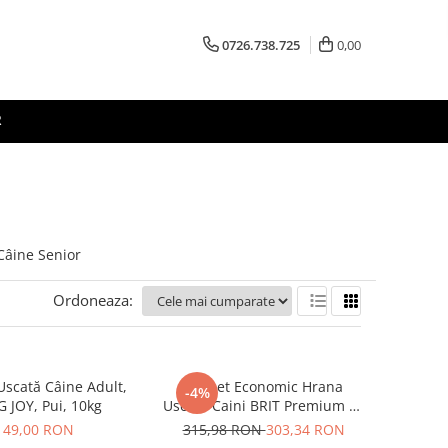
0726.738.725
0,00
R
Câine Senior
Ordoneaza:
scată Câine Adult,
Pachet Economic Hrana
-4%
 JOY, Pui, 10kg
Uscata Caini BRIT Premium by
Nature Maxi/Giant Senior
49,00 RON
315,98 RON
303,34 RON
2x15kg