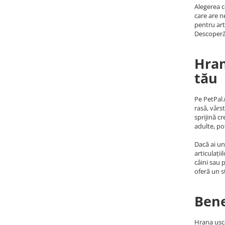
Alegerea c
care are n
pentru arti
Descoperă 
Hran
tău
Pe PetPal.
rasă, vârs
sprijină c
adulte, po
Dacă ai un
articulați
câini sau 
oferă un s
Bene
Hrana usca