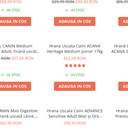
i Porc, 14,5kg
12kg
398,99 RON
329,99 RON
280,49 RON
305,9
IN STOC
IN STOC
AUGA IN COS
ADAUGA IN COS
AD
L CANIN Medium
Hrana Uscata Caini ACANA
Hrană U
d Adult, hrană uscată
Heritage Medium Junior 17kg
ACANA Si
 sterilizat, 12kg
9 RON
307,69 RON
452,99 RON
IN STOC
IN STOC
AUGA IN COS
ADAUGA IN COS
AD
NIN Mini Digestive
Hrana Uscata Caini ADVANCE
Hrana 
rană uscată câine,
Sensitive Adult Miel și Orez
Premi
ort digestiv, 8kg
12kg
300,99 RON
330,99 RON