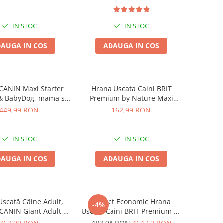
crestere, 2x15kg
IN STOC
IN STOC
AUGA IN COS
ADAUGA IN COS
CANIN Maxi Starter
Hrana Uscata Caini BRIT
& BabyDog, mama si
Premium by Nature Maxi
hrană uscată câine,
Adult 15kg
449,99 RON
162,99 RON
15kg
IN STOC
IN STOC
AUGA IN COS
ADAUGA IN COS
scată Câine Adult,
Pachet Economic Hrana
-4%
CANIN Giant Adult,
Uscata Caini BRIT Premium by
5+3kg CADOU
Nature Sensitive Miel si Orez
363,99 RON
483,98 RON
464,62 RON