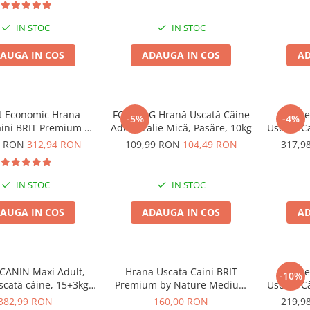
IN STOC
IN STOC
AUGA IN COS
ADAUGA IN COS
AD
t Economic Hrana
FOR DOG Hrană Uscată Câine
Pache
-5%
-4%
aini BRIT Premium by
Adult, Talie Mică, Pasăre, 10kg
Uscata C
 Maxi Adult 2x15kg
Natu
8 RON
312,94 RON
109,99 RON
104,49 RON
317,9
IN STOC
IN STOC
AUGA IN COS
ADAUGA IN COS
AD
CANIN Maxi Adult,
Hrana Uscata Caini BRIT
Pache
-10%
scată câine, 15+3kg
Premium by Nature Medium
Uscată C
CADOU
Adult 15kg
Talie 
382,99 RON
160,00 RON
219,9