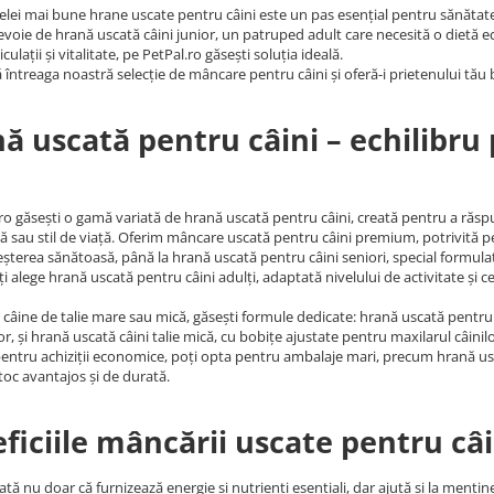
elei mai bune hrane uscate pentru câini este un pas esențial pentru sănătate
evoie de hrană uscată câini junior, un patruped adult care necesită o dietă e
culații și vitalitate, pe PetPal.ro găsești soluția ideală.
întreaga noastră selecție de mâncare pentru câini și oferă-i prietenului tău b
ă uscată pentru câini – echilibru
ro găsești o gamă variată de hrană uscată pentru câini, creată pentru a răsp
tă sau stil de viață. Oferim mâncare uscată pentru câini premium, potrivită p
reșterea sănătoasă, până la hrană uscată pentru câini seniori, special formulată
ți alege hrană uscată pentru câini adulți, adaptată nivelului de activitate și c
 câine de talie mare sau mică, găsești formule dedicate: hrană uscată pentru c
ilor, și hrană uscată câini talie mică, cu bobițe ajustate pentru maxilarul câini
pentru achiziții economice, poți opta pentru ambalaje mari, precum hrană usc
toc avantajos și de durată.
ficiile mâncării uscate pentru câi
tă nu doar că furnizează energie și nutrienți esențiali, dar ajută și la menț