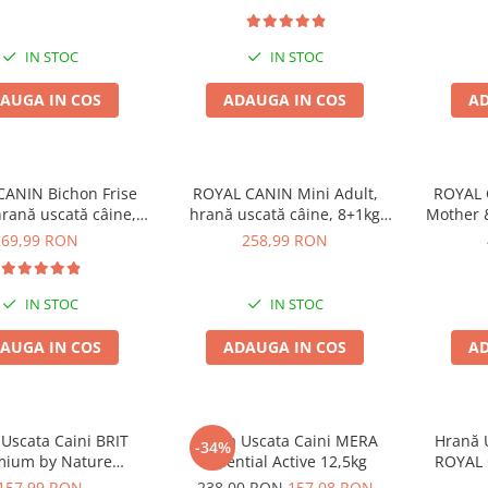
IN STOC
IN STOC
AUGA IN COS
ADAUGA IN COS
AD
ANIN Bichon Frise
ROYAL CANIN Mini Adult,
ROYAL 
hrană uscată câine,
hrană uscată câine, 8+1kg
Mother 
1,5kg
CADOU
puiul, 
69,99 RON
258,99 RON
IN STOC
IN STOC
AUGA IN COS
ADAUGA IN COS
AD
Uscata Caini BRIT
Hrana Uscata Caini MERA
Hrană U
-34%
mium by Nature
Essential Active 12,5kg
ROYAL 
Giant Senior 15kg
1
157,99 RON
238,00 RON
157,08 RON