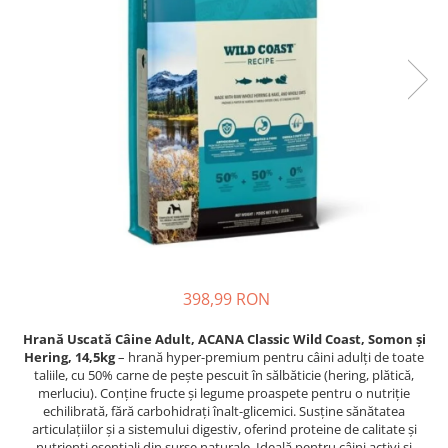
Piele Presată
Proteice
Cremoase
Semi-umede
Pernuțe
Îngrijire Câini
Covorașe Igienice Câini
Igienă Câini
Șampoane Câini
Antiparazitare Câini
Vitamine Câini
398,99 RON
Perii & Piepteni
Accesorii Câini
Hrană Uscată Câine Adult, ACANA Classic Wild Coast, Somon și
Hering, 14,5kg
– hrană hyper-premium pentru câini adulți de toate
Culcușuri & Saltele Câini
taliile, cu 50% carne de pește pescuit în sălbăticie (hering, plătică,
Castroane și Adapatori
merluciu). Conține fructe și legume proaspete pentru o nutriție
echilibrată, fără carbohidrați înalt-glicemici. Susține sănătatea
Cuști și Genți
articulațiilor și a sistemului digestiv, oferind proteine de calitate și
Zgărzi, Lese & Hamuri
nutrienți esențiali din surse naturale. Ideală pentru câini activi și