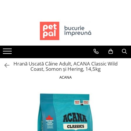
Toate Produsele
Câini
Hrană Uscată Câini
Câine Junior
Câine Adult
Hrană Uscată Câine Adult, ACANA Classic Wild
Câine Senior
Coast, Somon și Hering, 14,5kg
Hrană Umedă Câini
ACANA
Câine Junior
Câine Adult
Diete Veterinare Câini
Uscată
Umedă
Recompense Câini
Biscuiți