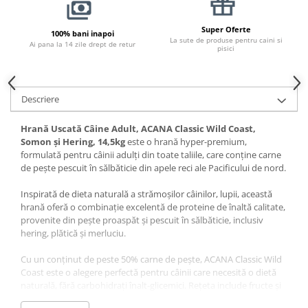
Pernuțe
Semi-umede
Super Oferte
100% bani inapoi
La sute de produse pentru caini si
Proteice
Ai pana la 14 zile drept de retur
pisici
Umede
Îngrijire Pisici
Așternut Igienic Pisici
Descriere
Igienă Pisici
Hrană Uscată Câine Adult, ACANA Classic Wild Coast,
Antiparazitare Pisici
Somon și Hering, 14,5kg
este o hrană hyper-premium,
Vitamine Pisici
formulată pentru câinii adulți din toate taliile, care conține carne
de pește pescuit în sălbăticie din apele reci ale Pacificului de nord.
Perii & Piepteni Pisici
Accesorii Pisici
Inspirată de dieta naturală a strămoșilor câinilor, lupii, această
hrană oferă o combinație excelentă de proteine de înaltă calitate,
Culcușuri & Saltele Pisici
provenite din pește proaspăt și pescuit în sălbăticie, inclusiv
Ansambluri Pisici
hering, plătică și merluciu.
Castroane & Adapatori Pisici
Cu un conținut de peste 50% carne de pește, ACANA Classic Wild
Cuști & Genți Pisici
Coast este o alegere perfectă pentru câinii care necesită o dietă
Litiere Pisici
naturală, fără carbohidrați înalt-glicemici. Rețeta include fructe și
legume proaspete și integrale, precum dovleac, zucchini, morcovi
Jucării Pisici