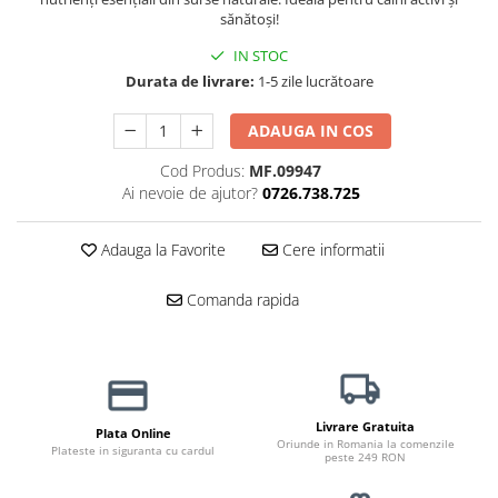
sănătoși!
Jucării Câini
Haine Câini
IN STOC
Pisici
Durata de livrare:
1-5 zile lucrătoare
Hrană Uscată Pisică
ADAUGA IN COS
Pisică Junior
Cod Produs:
MF.09947
Pisică Adult
Ai nevoie de ajutor?
0726.738.725
Pisică Senior
Hrană Umedă Pisică
Adauga la Favorite
Cere informatii
Pisică Junior
Pisică Adult
Comanda rapida
Pisică Senior
Diete Veterinare Pisică
Uscată
Umedă
Livrare Gratuita
Plata Online
Recompense Pisici
Oriunde in Romania la comenzile
Plateste in siguranta cu cardul
peste 249 RON
Cremoase