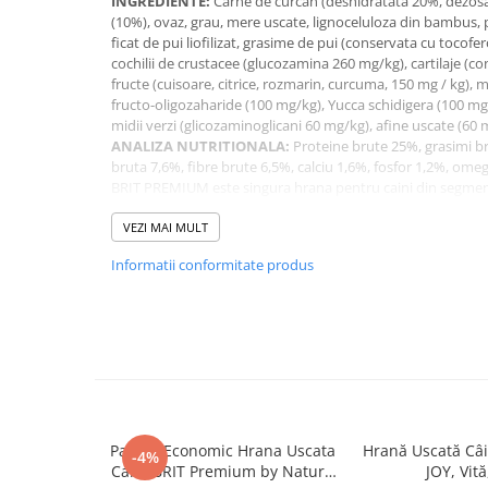
INGREDIENTE:
Carne de curcan (deshidratata 20%, dezosa
Pernuțe
(10%), ovaz, grau, mere uscate, lignoceluloza din bambus,
Semi-umede
ficat de pui liofilizat, grasime de pui (conservata cu tocofer
cochilii de crustacee (glucozamina 260 mg/kg), cartilaje (co
Proteice
fructe (cuisoare, citrice, rozmarin, curcuma, 150 mg / kg),
Umede
fructo-oligozaharide (100 mg/kg), Yucca schidigera (100 mg
Îngrijire Pisici
midii verzi (glicozaminoglicani 60 mg/kg), afine uscate (60 
ANALIZA NUTRITIONALA:
Proteine brute 25%, grasimi b
Așternut Igienic Pisici
bruta 7,6%, fibre brute 6,5%, calciu 1,6%, fosfor 1,2%, ome
Igienă Pisici
BRIT PREMIUM este singura hrana pentru caini din segme
dedicate fiecarei varste (puppy, junior, adult si senior) si fi
Antiparazitare Pisici
gigant).
VEZI MAI MULT
Vitamine Pisici
Brit Premium Light este dedicat cainilor supraponderali sa
Informatii conformitate produs
Perii & Piepteni Pisici
ingrasare. Hrana Brit Premium este bogata in carne de pasar
fructe, contine vitamine si minerale necesare in nutritia an
Accesorii Pisici
sistemul imunitar si metabolismul. De asemena, hrana Bri
Culcușuri & Saltele Pisici
conservanti sau alti aditivi chimici.
Ansambluri Pisici
Castroane & Adapatori Pisici
Cuști & Genți Pisici
Litiere Pisici
Pachet Economic Hrana Uscata
Hrană Uscată Câ
-4%
Caini BRIT Premium by Nature
JOY, Vită
Jucării Pisici