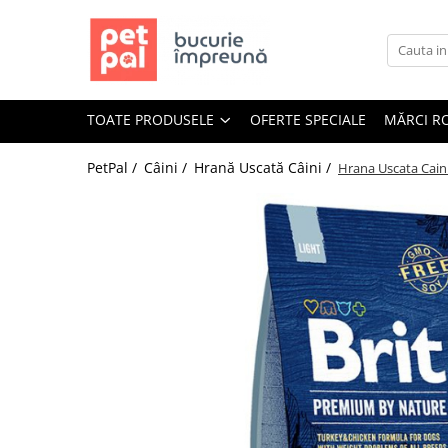
Toate Produsele
Câini
TOATE PRODUSELE
OFERTE SPECIALE
MĂRCI R
Hrană Uscată Câini
Câine Junior
PetPal /
Câini /
Hrană Uscată Câini /
Hrana Uscata Cain
Câine Adult
Câine Senior
Hrană Umedă Câini
Câine Junior
Câine Adult
Diete Veterinare Câini
Uscată
Umedă
Recompense Câini
Biscuiți