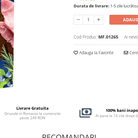
Durata de livrare:
1-5 zile lucrăto
ADAUG
Cod Produs:
MF.01265
Ai nevo
Adauga la Favorite
Cere 
Livrare Gratuita
100% bani inapo
Oriunde in Romania la comenzile
Ai pana la 14 zile drept 
peste 249 RON
RECOMANDARI