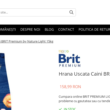
OMÂNEȘTI
DESPRE NOI
BLOG
CONTACT
POLITICA DE RETU
i BRIT Premium by Nature Light 15kg
Hrana Uscata Caini BR
158,99 RON
Cumpara online BRIT PREMIUM LIGHT
probleme cu geutatea sau cu tendin
IN STOC