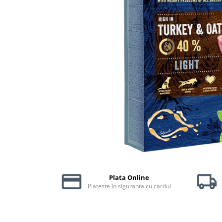
Piele Presată
Proteice
Cremoase
Semi-umede
Pernuțe
Îngrijire Câini
Covorașe Igienice Câini
Igienă Câini
Șampoane Câini
Antiparazitare Câini
Vitamine Câini
Perii & Piepteni
Accesorii Câini
Plata Online
Culcușuri & Saltele Câini
Plateste in siguranta cu cardul
Castroane și Adapatori
Cuști și Genți
Zgărzi, Lese & Hamuri