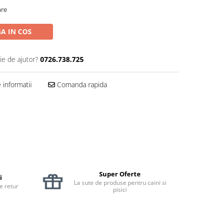
are
A IN COS
ie de ajutor?
0726.738.725
informatii
Comanda rapida
Super Oferte
i
La sute de produse pentru caini si
de retur
pisici