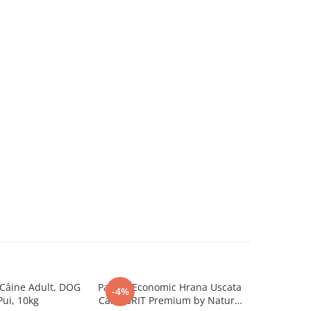
Câine Adult, DOG
Pachet Economic Hrana Uscata
Pachet Ec
-4%
-4%
Pui, 10kg
Caini BRIT Premium by Nature
Caini BRI