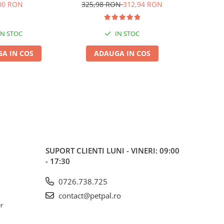
Maxi Adult 2x15kg
L
00 RON
325,98 RON
312,94 RON
317,98
IN STOC
IN STOC
A IN COS
ADAUGA IN COS
ADA
SUPORT CLIENTI
LUNI - VINERI: 09:00
- 17:30
0726.738.725
contact@petpal.ro
er