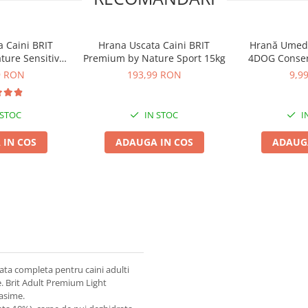
 Caini BRIT
Hrana Uscata Caini BRIT
Hrană Umedă
ure Sensitive
Premium by Nature Sport 15kg
4DOG Conser
rez 15kg
9 RON
193,99 RON
9,9
 STOC
IN STOC
I
 IN COS
ADAUGA IN COS
ADAUGA
ata completa pentru caini adulti
. Brit Adult Premium Light
rasime.