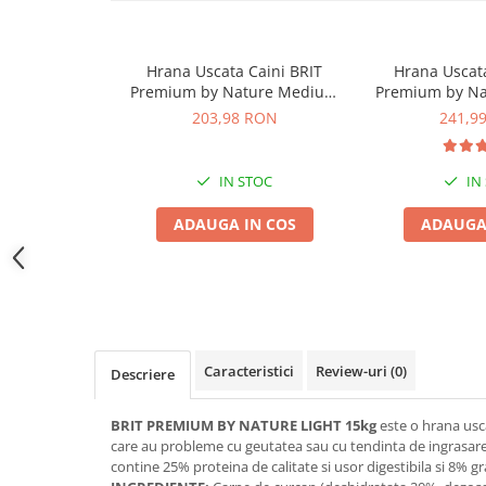
Jucării Câini
Haine Câini
Hrana Uscata Caini BRIT
Hrana Uscata
Pisici
Premium by Nature Medium
Premium by Nat
Hrană Uscată Pisică
Junior 15kg
Miel si O
203,98 RON
241,9
Pisică Junior
Pisică Adult
IN STOC
IN
Pisică Senior
ADAUGA IN COS
ADAUGA
Hrană Umedă Pisică
Pisică Junior
Pisică Adult
Pisică Senior
Diete Veterinare Pisică
Caracteristici
Review-uri
(0)
Descriere
Uscată
Umedă
BRIT PREMIUM BY NATURE LIGHT 15kg
este o hrana usc
Recompense Pisici
care au probleme cu geutatea sau cu tendinta de ingrasare
contine 25% proteina de calitate si usor digestibila si 8% g
Cremoase