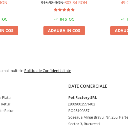
Maxi/Giant Senior 2x15kg
 RON
315,98 RON
303,34 RON
49,
STOC
IN STOC
IN COS
ADAUGA IN COS
ADAUG
la mai multe in
Politica de Confidentialitate
DATE COMERCIALE
 Plata
Pet Factory SRL
e Retur
J2009002551402
de Retur
RO25190857
Soseaua Mihai Bravu, Nr. 255, Part
Sector 3, Bucuresti