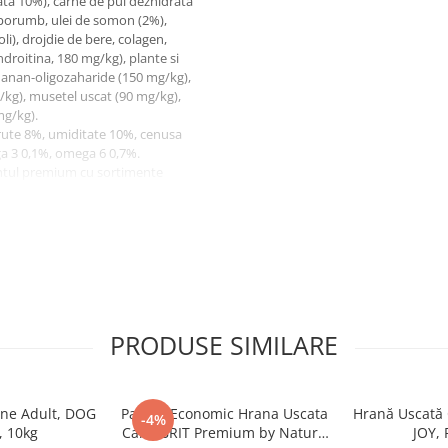
ta 10%), carne de pui dezhidrata
 porumb, ulei de somon (2%),
oli), drojdie de bere, colagen,
ndroitina, 180 mg/kg), plante si
 manan-oligozaharide (150 mg/kg),
/kg), musetel uscat (90 mg/kg),
mg/kg).
rute 8%, umiditate 10%, cenusa
ga 3 0,1%, omega 6 0,7%.
ntul premium cu sortimente
ecarei talii (mica, medie, mare si
u care prezinta tendinta de
e, contine extract de ierburi si
imala si prebiotice care sustin
t Premium nu contine soia,
PRODUSE SIMILARE
ine Adult, DOG
Pachet Economic Hrana Uscata
Hrană Uscată 
-4%
, 10kg
Caini BRIT Premium by Nature
JOY, 