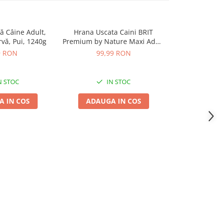
 Câine Adult,
Hrana Uscata Caini BRIT
Pachet E
-10%
vă, Pui, 1240g
Premium by Nature Maxi Adult
Umedă Câi
8kg
Pate, Vită
9 RON
99,99 RON
44,28 R
Legum
N STOC
IN STOC
 IN COS
ADAUGA IN COS
ADAUG