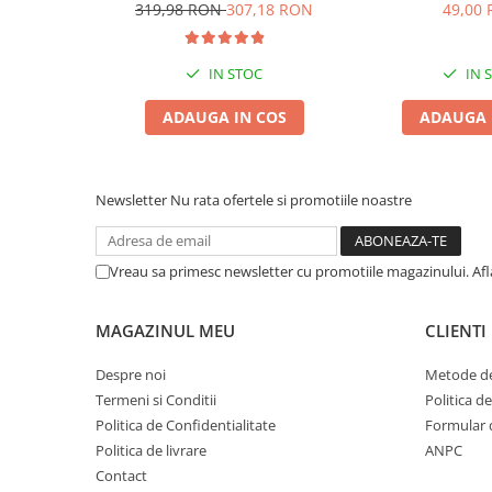
Medium Adult 2x15kg
319,98 RON
307,18 RON
49,00
Zgărzi & Hamuri
Păsări
Hrană Păsări
IN STOC
IN 
Meniuri Păsări
ADAUGA IN COS
ADAUGA 
Suplimente Nutritive
Delicii Păsări
Batoane
Newsletter
Nu rata ofertele si promotiile noastre
Îngrijire Păsări
Așternut Igienic Păsări
Vreau sa primesc newsletter cu promotiile magazinului. Af
Colivii
Colivii
MAGAZINUL MEU
CLIENTI
Rozătoare
Despre noi
Metode de
Hrană Rozătoare
Termeni si Conditii
Politica d
Fân Rozătoare
Politica de Confidentialitate
Formular 
Meniuri Rozătoare
Politica de livrare
ANPC
Delicii Rozătoare
Contact