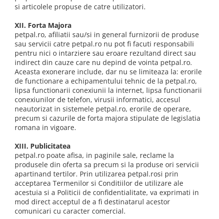
si articolele propuse de catre utilizatori.
XII. Forta Majora
petpal.ro, afiliatii sau/si in general furnizorii de produse
sau servicii catre petpal.ro nu pot fi facuti responsabili
pentru nici o intarziere sau eroare rezultand direct sau
indirect din cauze care nu depind de vointa petpal.ro.
Aceasta exonerare include, dar nu se limiteaza la: erorile
de functionare a echipamentului tehnic de la petpal.ro,
lipsa functionarii conexiunii la internet, lipsa functionarii
conexiunilor de telefon, virusii informatici, accesul
neautorizat in sistemele petpal.ro, erorile de operare,
precum si cazurile de forta majora stipulate de legislatia
romana in vigoare.
XIII. Publicitatea
petpal.ro poate afisa, in paginile sale, reclame la
produsele din oferta sa precum si la produse ori servicii
apartinand tertilor. Prin utilizarea petpal.rosi prin
acceptarea Termenilor si Conditiilor de utilizare ale
acestuia si a Politicii de confidentialitate, va exprimati in
mod direct acceptul de a fi destinatarul acestor
comunicari cu caracter comercial.