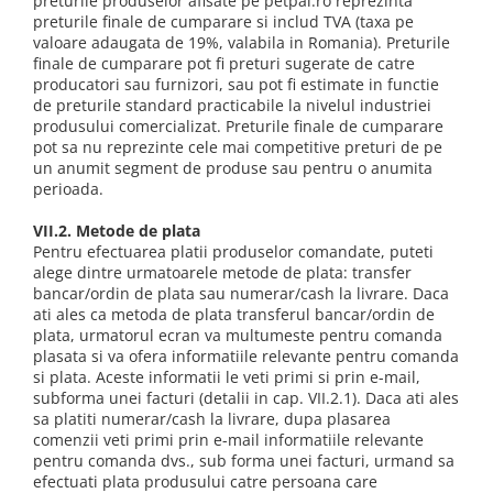
preturile produselor afisate pe petpal.ro reprezinta
preturile finale de cumparare si includ TVA (taxa pe
valoare adaugata de 19%, valabila in Romania). Preturile
finale de cumparare pot fi preturi sugerate de catre
producatori sau furnizori, sau pot fi estimate in functie
de preturile standard practicabile la nivelul industriei
produsului comercializat. Preturile finale de cumparare
pot sa nu reprezinte cele mai competitive preturi de pe
un anumit segment de produse sau pentru o anumita
perioada.
VII.2. Metode de plata
Pentru efectuarea platii produselor comandate, puteti
alege dintre urmatoarele metode de plata: transfer
bancar/ordin de plata sau numerar/cash la livrare. Daca
ati ales ca metoda de plata transferul bancar/ordin de
plata, urmatorul ecran va multumeste pentru comanda
plasata si va ofera informatiile relevante pentru comanda
si plata. Aceste informatii le veti primi si prin e-mail,
subforma unei facturi (detalii in cap. VII.2.1). Daca ati ales
sa platiti numerar/cash la livrare, dupa plasarea
comenzii veti primi prin e-mail informatiile relevante
pentru comanda dvs., sub forma unei facturi, urmand sa
efectuati plata produsului catre persoana care