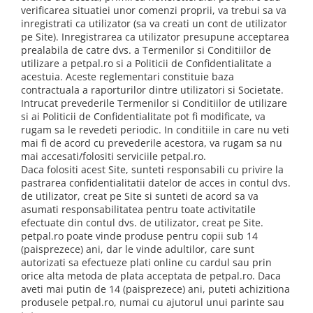
verificarea situatiei unor comenzi proprii, va trebui sa va
inregistrati ca utilizator (sa va creati un cont de utilizator
pe Site). Inregistrarea ca utilizator presupune acceptarea
prealabila de catre dvs. a Termenilor si Conditiilor de
utilizare a petpal.ro si a Politicii de Confidentialitate a
acestuia. Aceste reglementari constituie baza
contractuala a raporturilor dintre utilizatori si Societate.
Intrucat prevederile Termenilor si Conditiilor de utilizare
si ai Politicii de Confidentialitate pot fi modificate, va
rugam sa le revedeti periodic. In conditiile in care nu veti
mai fi de acord cu prevederile acestora, va rugam sa nu
mai accesati/folositi serviciile petpal.ro.
Daca folositi acest Site, sunteti responsabili cu privire la
pastrarea confidentialitatii datelor de acces in contul dvs.
de utilizator, creat pe Site si sunteti de acord sa va
asumati responsabilitatea pentru toate activitatile
efectuate din contul dvs. de utilizator, creat pe Site.
petpal.ro poate vinde produse pentru copii sub 14
(paisprezece) ani, dar le vinde adultilor, care sunt
autorizati sa efectueze plati online cu cardul sau prin
orice alta metoda de plata acceptata de petpal.ro. Daca
aveti mai putin de 14 (paisprezece) ani, puteti achizitiona
produsele petpal.ro, numai cu ajutorul unui parinte sau