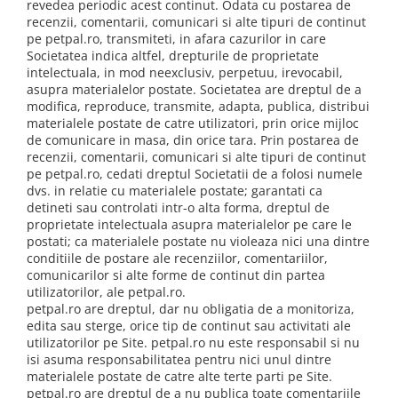
revedea periodic acest continut. Odata cu postarea de
recenzii, comentarii, comunicari si alte tipuri de continut
pe petpal.ro, transmiteti, in afara cazurilor in care
Societatea indica altfel, drepturile de proprietate
intelectuala, in mod neexclusiv, perpetuu, irevocabil,
asupra materialelor postate. Societatea are dreptul de a
modifica, reproduce, transmite, adapta, publica, distribui
materialele postate de catre utilizatori, prin orice mijloc
de comunicare in masa, din orice tara. Prin postarea de
recenzii, comentarii, comunicari si alte tipuri de continut
pe petpal.ro, cedati dreptul Societatii de a folosi numele
dvs. in relatie cu materialele postate; garantati ca
detineti sau controlati intr-o alta forma, dreptul de
proprietate intelectuala asupra materialelor pe care le
postati; ca materialele postate nu violeaza nici una dintre
conditiile de postare ale recenziilor, comentariilor,
comunicarilor si alte forme de continut din partea
utilizatorilor, ale petpal.ro.
petpal.ro are dreptul, dar nu obligatia de a monitoriza,
edita sau sterge, orice tip de continut sau activitati ale
utilizatorilor pe Site. petpal.ro nu este responsabil si nu
isi asuma responsabilitatea pentru nici unul dintre
materialele postate de catre alte terte parti pe Site.
petpal.ro are dreptul de a nu publica toate comentariile