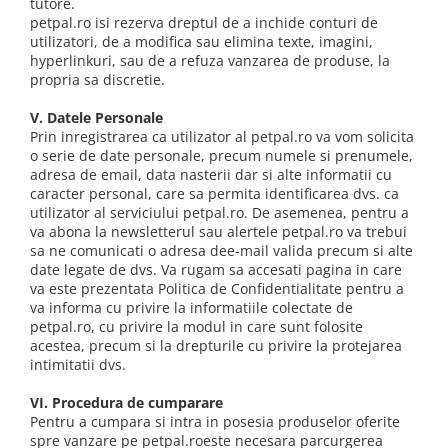
tutore.
petpal.ro isi rezerva dreptul de a inchide conturi de
utilizatori, de a modifica sau elimina texte, imagini,
hyperlinkuri, sau de a refuza vanzarea de produse, la
propria sa discretie.
V. Datele Personale
Prin inregistrarea ca utilizator al petpal.ro va vom solicita
o serie de date personale, precum numele si prenumele,
adresa de email, data nasterii dar si alte informatii cu
caracter personal, care sa permita identificarea dvs. ca
utilizator al serviciului petpal.ro. De asemenea, pentru a
va abona la newsletterul sau alertele petpal.ro va trebui
sa ne comunicati o adresa dee-mail valida precum si alte
date legate de dvs. Va rugam sa accesati pagina in care
va este prezentata Politica de Confidentialitate pentru a
va informa cu privire la informatiile colectate de
petpal.ro, cu privire la modul in care sunt folosite
acestea, precum si la drepturile cu privire la protejarea
intimitatii dvs.
VI. Procedura de cumparare
Pentru a cumpara si intra in posesia produselor oferite
spre vanzare pe petpal.roeste necesara parcurgerea