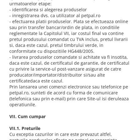
urmatoarelor etape:
- identificarea si alegerea produselor
- inregistrarea dvs. ca utilizator al petpal.ro
- efectuarea platii produselor. Plata se efectueaza online
sau prin transfer bancar/ordin de plata, in conditiile
reglementate la Capitolul VII, iar costul final va contine
pretul produsului comandat cu TVA inclus, pretul livrarii
si, daca este cazul, pretul timbrului verde, in
conformitate cu dispozitiile HG448/2005.
- livrarea produselor comandate si achitate va fi insotita,
daca este cazul, de certificatul de garantie, de certificatul
cu privire la service-ul post-vanzare asigurat de catre
producator/importator/distribuitor si/sau alte
certificatedaca este cazul.
Prin lansarea unei comenzi electronice sau telefonice pe
petpal.ro, sunteti de acord cu forma de comunicare
(telefonica sau prin e-mail) prin care Site-ul isi deruleaza
operatiunile.
VII. Cum cumpar
VII.1. Preturile
Cu exceptia cazurilor in care este prevazut altfel,