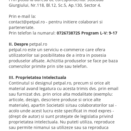
Proteice
Pernuțe
Giurgiului, Nr.118, Bl.12, Sc.5, Ap.130, Sector 4.
Cremoase
Semi-umede
Prin e-mail la:
Semi-umede
Proteice
contact@petpal.ro - pentru initiere colaborari si
Pernuțe
Umede
parteneriate.
Îngrijire Câini
Îngrijire Pisici
Prin telefon la numarul:
0726738725 Program L-V: 9-17
Covorașe Igienice Câini
Așternut Igienic Pisici
II. Despre
petpal.ro
Igienă Câini
Igienă Pisici
petpal.ro este un serviciu e-commerce care ofera
utilizatorilor sai posibilitatea de a intra in posesia
Șampoane Câini
Antiparazitare Pisici
produselor afisate. Achizitia produselor se face pe baza
Antiparazitare Câini
Vitamine Pisici
comenzilor primite prin site sau telefon.
Vitamine Câini
Perii & Piepteni Pisici
III. Proprietatea Intelectuala
Perii & Piepteni
Accesorii Pisici
Continutul si designul petpal.ro, precum si orice alt
Accesorii Câini
material avand legatura cu acesta trimis dvs. prin email
Culcușuri & Saltele Pisici
sau furnizat dvs. prin orice alta modalitate (exemplu:
Culcușuri & Saltele Câini
Ansambluri Pisici
articole, design, descriere produse si orice alte
Castroane și Adapatori
Castroane & Adapatori Pisici
materiale), apartin Societatii si/sau colaboratorilor sai -
acolo unde acest lucru este specificat in mod expres -
Cuști și Genți
Cuști & Genți Pisici
(drept de autor) si sunt protejate de legislatia privind
Zgărzi, Lese & Hamuri
Litiere Pisici
proprietatea intelectuala. Nu puteti utiliza, reproduce
Jucării Câini
Jucării Pisici
sau permite nimanui sa utilizeze sau sa reproduca