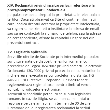
XIV. Reclamatii privind incalcarea legii referitoare la
protejareaproprietatii intelectuale
petpal.ro respecta dreptul la proprietatea intelectuala a
tertilor. Daca ati observat ca Site-ul contine informatii
care incalca dreptul acestora la proprietate intelectuala,
va rugam sa ne trimiteti o instiintare la adresa de email
sau sa ne contactati la numarul de telefon, sau la adresa
de corespondenta, afisate la capitolul Despre noi din
prezentul contract.
XV. Legislatia aplicabila
Serviciile oferite de Societate prin intermediul petpal.ro
sunt guvernate de dispozitiile legilor romane, cu
precadere de Legea 365/2002 privind comertul electronic,
Ordonanta 130/2000 privind protectia consumatorilor la
incheierea si executarea contractelor la distanta, HG
448/2005 si Directiva Europeana EC/96/2002,care
reglementeaza regimul taxei pentru timbrul verde,
aplicabil produselor electronice.
Termenii si conditiile petpal.ro se supun legislatiei
romane. In caz de litigiu, se va incerca mai intai o
rezolvare pe cale amiabila, in termen de 30 de zile
lucratoare de la inregistrarea reclamatiei la sediul