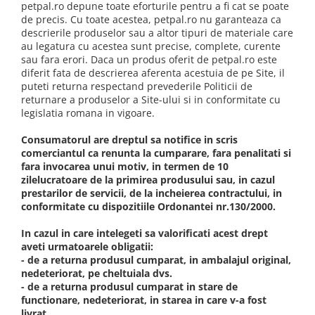
petpal.ro depune toate eforturile pentru a fi cat se poate
de precis. Cu toate acestea, petpal.ro nu garanteaza ca
descrierile produselor sau a altor tipuri de materiale care
au legatura cu acestea sunt precise, complete, curente
sau fara erori. Daca un produs oferit de petpal.ro este
diferit fata de descrierea aferenta acestuia de pe Site, il
puteti returna respectand prevederile Politicii de
returnare a produselor a Site-ului si in conformitate cu
legislatia romana in vigoare.
Consumatorul are dreptul sa notifice in scris
comerciantul ca renunta la cumparare, fara penalitati si
fara invocarea unui motiv, in termen de 10
zilelucratoare de la primirea produsului sau, in cazul
prestarilor de servicii, de la incheierea contractului, in
conformitate cu dispozitiile Ordonantei nr.130/2000.
In cazul in care intelegeti sa valorificati acest drept
aveti urmatoarele obligatii:
- de a returna produsul cumparat, in ambalajul original,
nedeteriorat, pe cheltuiala dvs.
- de a returna produsul cumparat in stare de
functionare, nedeteriorat, in starea in care v-a fost
livrat.