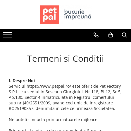
Câini
Pisici
Păsări
Rozătoare
Pești
Hrană Uscată Câini
Hrană Uscată Pisică
Hrană Păsări
Hrană Rozătoare
Acvarii
Câine Junior
Pisică Junior
Meniuri Păsări
Fân Rozătoare
Accesorii Acvarii
Câine Adult
Pisică Adult
Suplimente Nutritive
Meniuri Rozătoare
Hrană
Câine Senior
Pisică Senior
Delicii Păsări
Delicii Rozătoare
Hrană Pești
Termeni si Conditii
Hrană Umedă Câini
Hrană Umedă Pisică
Batoane
Batoane Rozătoare
Hrană Broaște Țestoase
Câine Junior
Pisică Junior
Îngrijire Păsări
Îngrijire Rozătoare
Întreținere Acvariu
Câine Adult
Pisică Adult
Așternut Igienic Păsări
Așternut Igienic Rozătoare
Tratament Apă
I. Despre Noi
Diete Veterinare Câini
Pisică Senior
Colivii
Cuști Rozătoare
Serviciul https://www.petpal.ro/ este oferit de Pet Factory
S.R.L. cu sediul in Soseaua Giurgiului, Nr.118, Bl.12, Sc.5,
Diete Veterinare Pisică
Uscată
Colivii
Ap.130, Sector 4 inmatriculata in Registrul comertului
Umedă
Uscată
sub nr.J40/2551/2009, avand cod unic de inregistrare
RO25190857, denumita in cele ce urmeaza Societatea.
Recompense Câini
Umedă
Recompense Pisici
Biscuiți
Ne puteti contacta prin urmatoarele mijloace:
Piele Presată
Cremoase
Prin posta la adresa de corespondenta: Soseaua