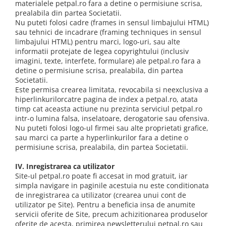
materialele petpal.ro fara a detine o permisiune scrisa,
Haine Câini
Zgărzi & Hamuri
prealabila din partea Societatii.
Nu puteti folosi cadre (frames in sensul limbajului HTML)
sau tehnici de incadrare (framing techniques in sensul
limbajului HTML) pentru marci, logo-uri, sau alte
informatii protejate de legea copyrightului (inclusiv
imagini, texte, interfete, formulare) ale petpal.ro fara a
detine o permisiune scrisa, prealabila, din partea
Societatii.
Este permisa crearea limitata, revocabila si neexclusiva a
hiperlinkurilorcatre pagina de index a petpal.ro, atata
timp cat aceasta actiune nu prezinta serviciul petpal.ro
intr-o lumina falsa, inselatoare, derogatorie sau ofensiva.
Nu puteti folosi logo-ul firmei sau alte proprietati grafice,
sau marci ca parte a hyperlinkurilor fara a detine o
permisiune scrisa, prealabila, din partea Societatii.
IV. Inregistrarea ca utilizator
Site-ul petpal.ro poate fi accesat in mod gratuit, iar
simpla navigare in paginile acestuia nu este conditionata
de inregistrarea ca utilizator (crearea unui cont de
utilizator pe Site). Pentru a beneficia insa de anumite
servicii oferite de Site, precum achizitionarea produselor
oferite de acesta, primirea newsletterului petpal.ro sau