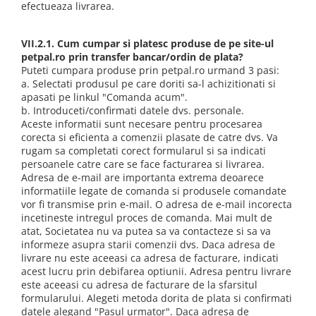
efectueaza livrarea.
VII.2.1. Cum cumpar si platesc produse de pe site-ul
petpal.ro prin transfer bancar/ordin de plata?
Puteti cumpara produse prin petpal.ro urmand 3 pasi:
a. Selectati produsul pe care doriti sa-l achizitionati si
apasati pe linkul "Comanda acum".
b. Introduceti/confirmati datele dvs. personale.
Aceste informatii sunt necesare pentru procesarea
corecta si eficienta a comenzii plasate de catre dvs. Va
rugam sa completati corect formularul si sa indicati
persoanele catre care se face facturarea si livrarea.
Adresa de e-mail are importanta extrema deoarece
informatiile legate de comanda si produsele comandate
vor fi transmise prin e-mail. O adresa de e-mail incorecta
incetineste intregul proces de comanda. Mai mult de
atat, Societatea nu va putea sa va contacteze si sa va
informeze asupra starii comenzii dvs. Daca adresa de
livrare nu este aceeasi ca adresa de facturare, indicati
acest lucru prin debifarea optiunii. Adresa pentru livrare
este aceeasi cu adresa de facturare de la sfarsitul
formularului. Alegeti metoda dorita de plata si confirmati
datele alegand "Pasul urmator". Daca adresa de