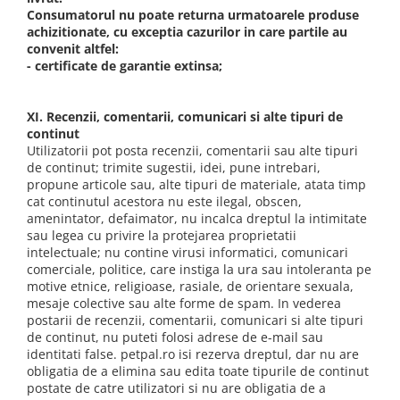
Consumatorul nu poate returna urmatoarele produse
achizitionate, cu exceptia cazurilor in care partile au
convenit altfel:
- certificate de garantie extinsa;
XI. Recenzii, comentarii, comunicari si alte tipuri de
continut
Utilizatorii pot posta recenzii, comentarii sau alte tipuri
de continut; trimite sugestii, idei, pune intrebari,
propune articole sau, alte tipuri de materiale, atata timp
cat continutul acestora nu este ilegal, obscen,
amenintator, defaimator, nu incalca dreptul la intimitate
sau legea cu privire la protejarea proprietatii
intelectuale; nu contine virusi informatici, comunicari
comerciale, politice, care instiga la ura sau intoleranta pe
motive etnice, religioase, rasiale, de orientare sexuala,
mesaje colective sau alte forme de spam. In vederea
postarii de recenzii, comentarii, comunicari si alte tipuri
de continut, nu puteti folosi adrese de e-mail sau
identitati false. petpal.ro isi rezerva dreptul, dar nu are
obligatia de a elimina sau edita toate tipurile de continut
postate de catre utilizatori si nu are obligatia de a