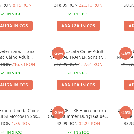
Tenders Pui, 100g
99 RON
8,15 RON
318,99 RON
220,10 RON
90,9
IN STOC
IN STOC
AUGA IN COS
ADAUGA IN COS
AD
Veterinară, Hrană
Hrană Uscată Câine Adult,
Hrană U
-26%
-26%
tă Câine Adult,
NATURAL TRAINER Sensitive,
NATURAL
N Intestinal, Talie
Talie Mică, Prosciutto Crudo,
Talie Mi
9 RON
216,73 RON
212,99 RON
157,61 RON
212,9
 Porc și Orez, 7kg
7kg
IN STOC
IN STOC
AUGA IN COS
ADAUGA IN COS
AD
s Hrana Umeda Caine
4DOG DELUXE Haină pentru
4DOG DE
-25%
-25%
ui Si Morcov In Sos
Câine, Summer Dungi Galben,
Câine,
100g
35 cm
9 RON
1,85 RON
42,99 RON
32,24 RON
33,9
IN STOC
IN STOC