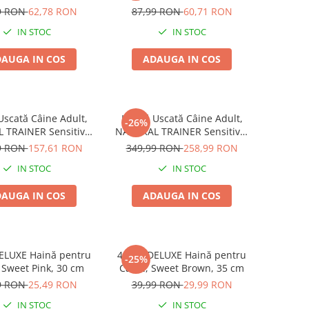
60 tablete
Fără Gluten, Talie Mică,
9 RON
62,78 RON
87,99 RON
60,71 RON
Iepure, 2kg
IN STOC
IN STOC
AUGA IN COS
ADAUGA IN COS
scată Câine Adult,
Hrană Uscată Câine Adult,
-26%
 TRAINER Sensitive,
NATURAL TRAINER Sensitive,
că, Vită și Orez, 7kg
Fără Gluten, Talie
9 RON
157,61 RON
349,99 RON
258,99 RON
Medie/Mare, Rață, 12kg
IN STOC
IN STOC
AUGA IN COS
ADAUGA IN COS
LUXE Haină pentru
4DOG DELUXE Haină pentru
-25%
 Sweet Pink, 30 cm
Câine, Sweet Brown, 35 cm
9 RON
25,49 RON
39,99 RON
29,99 RON
IN STOC
IN STOC