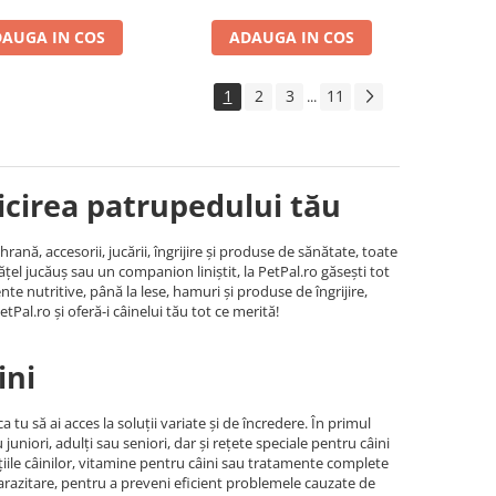
AUGA IN COS
ADAUGA IN COS
1
2
3
11
...
ricirea patrupedului tău
nă, accesorii, jucării, îngrijire și produse de sănătate, toate
ățel jucăuș sau un companion liniștit, la PetPal.ro găsești tot
te nutritive, până la lese, hamuri și produse de îngrijire,
etPal.ro și oferă-i câinelui tău tot ce merită!
ini
tu să ai acces la soluții variate și de încredere. În primul
niori, adulți sau seniori, dar și rețete speciale pentru câini
ațiile câinilor, vitamine pentru câini sau tratamente complete
parazitare, pentru a preveni eficient problemele cauzate de