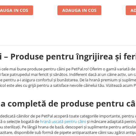
AUGA IN COS
ADAUGA IN COS
AD
i – Produse pentru îngrijirea și fe
cele mai bune produse pentru câini pe PetPal.ro! Oferim o gamă variată de hra
i face patrupedul mai fericit și sănătos. Indiferent dacă ai un câine activ, un c
ie pentru a-i asigura confortul și bunăstarea. De la hrană premium și suplimen
icol este ales cu grijă pentru a satisface nevoile câinelui tău. Vizitează acum P
 completă de produse pentru câ
dedicată câinilor de pe PetPal acoperă toate categoriile importante, pentru ca 
tă o selecție bogată de
hrană uscată pentru câini
și mâncare adaptată pentru ju
sau sterilizați. Pe lângă hrana de bază, descoperi și suplimente pentru articul
azitare, disponibile sub formă de pipete antiparazitare câini sau zgărzi anti