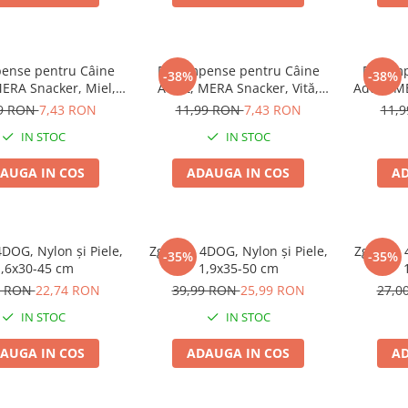
ense pentru Câine
Recompense pentru Câine
Recomp
-38%
-38%
MERA Snacker, Miel,
Adult, MERA Snacker, Vită,
Adult, M
200g
200g
99 RON
7,43 RON
11,99 RON
7,43 RON
11,
IN STOC
IN STOC
AUGA IN COS
ADAUGA IN COS
AD
DOG, Nylon și Piele,
Zgardă, 4DOG, Nylon și Piele,
Zgardă, 
-35%
-35%
,6x30-45 cm
1,9x35-50 cm
9 RON
22,74 RON
39,99 RON
25,99 RON
27,0
IN STOC
IN STOC
AUGA IN COS
ADAUGA IN COS
AD