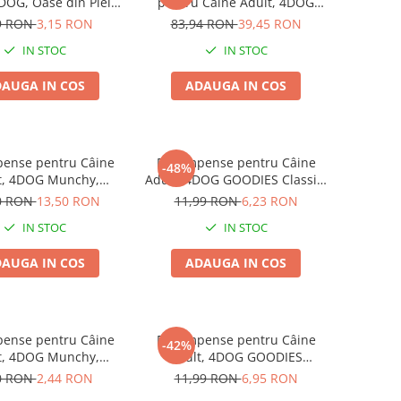
4DOG, Oase din Piele
pentru Câine Adult, 4DOG
ă, 8.5cm, 3 bucăți
GOODIES Classic, Strips de
9 RON
3,15 RON
83,94 RON
39,45 RON
Pui, 6x100g
IN STOC
IN STOC
AUGA IN COS
ADAUGA IN COS
ense pentru Câine
Recompense pentru Câine
-48%
t, 4DOG Munchy,
Adult, 4DOG GOODIES Classic,
, Vită, 12.5cm, 100
Strips de Pui, 100g
0 RON
13,50 RON
11,99 RON
6,23 RON
bucăți
IN STOC
IN STOC
AUGA IN COS
ADAUGA IN COS
ense pentru Câine
Recompense pentru Câine
-42%
t, 4DOG Munchy,
Adult, 4DOG GOODIES
e, Vită, 12.5cm, 10
Barbecue, Cotlete de Miel,
0 RON
2,44 RON
11,99 RON
6,95 RON
bucăți
100g