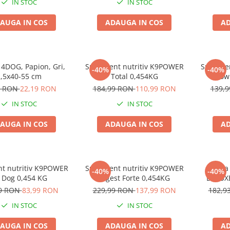
IN STOC
IN STOC
AUGA IN COS
ADAUGA IN COS
AD
 4DOG, Papion, Gri,
Supliment nutritiv K9POWER
Suplime
-40%
-40%
,5x40-55 cm
Total 0,454KG
Show
9 RON
22,19 RON
184,99 RON
110,99 RON
139,
IN STOC
IN STOC
AUGA IN COS
ADAUGA IN COS
AD
t nutritiv K9POWER
Supliment nutritiv K9POWER
Saltea
-40%
-40%
 Dog 0,454 KG
Digest Forte 0,454KG
DELUX
99 RON
83,99 RON
229,99 RON
137,99 RON
182,9
IN STOC
IN STOC
AUGA IN COS
ADAUGA IN COS
AD