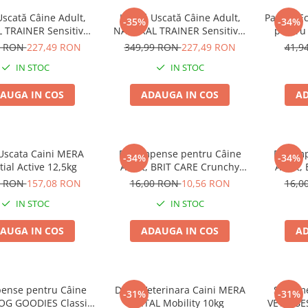
scată Câine Adult,
Hrană Uscată Câine Adult,
Pachet E
-35%
-34%
TRAINER Sensitive,
NATURAL TRAINER Sensitive,
pentru
ă Gluten, Talie
Fără Gluten, Talie
GOODIE
9 RON
227,49 RON
349,99 RON
227,49 RON
41,9
Mare, Iepure, 12kg
Medie/Mare, Miel, 12kg
IN STOC
IN STOC
AUGA IN COS
ADAUGA IN COS
AD
Uscata Caini MERA
Recompense pentru Câine
Recomp
-34%
-34%
tial Active 12,5kg
Adult, BRIT CARE Crunchy
Adult,
Cracker, Insecte, Curcan și
Cracker
0 RON
157,08 RON
16,00 RON
10,56 RON
16,0
Mere, 200g
IN STOC
IN STOC
AUGA IN COS
ADAUGA IN COS
AD
ense pentru Câine
Dieta Veterinara Caini MERA
Suplime
-31%
-31%
DOG GOODIES Classic,
VITAL Mobility 10kg
VET'S BE