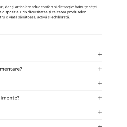
ri, dar și articolere aduc confort și distracție: hainuțe căței
a dispoziție. Prin diversitatea și calitatea produselor
ru o viață sănătoasă, activă și echilibrată.
limentare?
plimente?