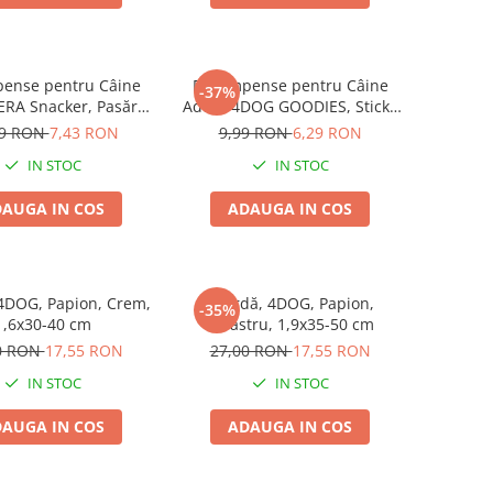
ense pentru Câine
Recompense pentru Câine
-37%
ERA Snacker, Pasăre,
Adult, 4DOG GOODIES, Sticks
200g
din Orez, Talie Mică, 12 cm, 6
99 RON
7,43 RON
9,99 RON
6,29 RON
bucăți/pungă
IN STOC
IN STOC
AUGA IN COS
ADAUGA IN COS
4DOG, Papion, Crem,
Zgardă, 4DOG, Papion,
-35%
1,6x30-40 cm
Albastru, 1,9x35-50 cm
0 RON
17,55 RON
27,00 RON
17,55 RON
IN STOC
IN STOC
AUGA IN COS
ADAUGA IN COS