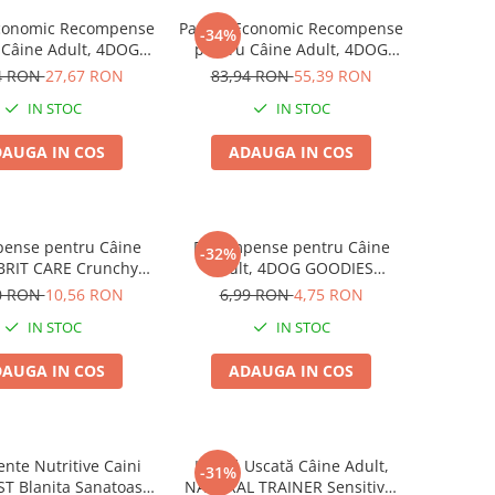
conomic Recompense
Pachet Economic Recompense
-34%
 Câine Adult, 4DOG
pentru Câine Adult, 4DOG
S Trainer, Miel și
GOODIES Classic, Jerky
4 RON
27,67 RON
83,94 RON
55,39 RON
Orez, 6x150g
Tenders Pui, 6x100g
IN STOC
IN STOC
AUGA IN COS
ADAUGA IN COS
ense pentru Câine
Recompense pentru Câine
-32%
 BRIT CARE Crunchy
Adult, 4DOG GOODIES
, Insecte, Iepure și
Trainer, Miel și Orez, 150g
0 RON
10,56 RON
6,99 RON
4,75 RON
Fenicul, 200g
IN STOC
IN STOC
AUGA IN COS
ADAUGA IN COS
nte Nutritive Caini
Hrană Uscată Câine Adult,
-31%
ST Blanita Sanatoasa
NATURAL TRAINER Sensitive,