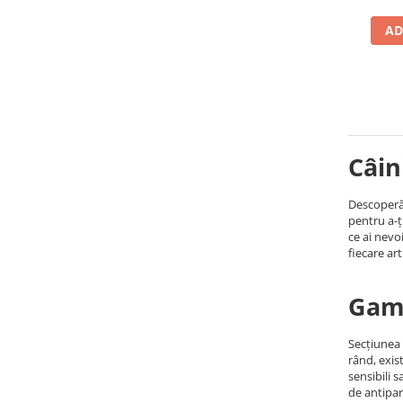
AD
Câin
Descoperă 
pentru a-ț
ce ai nevo
fiecare art
Gama
Secțiunea 
rând, exis
sensibili 
de antipar