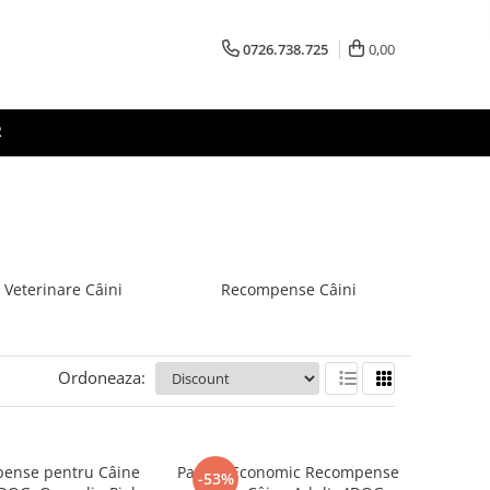
0726.738.725
0,00
R
 Veterinare Câini
Recompense Câini
Ordoneaza:
ense pentru Câine
Pachet Economic Recompense
-53%