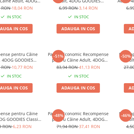
 Câine Adult, 4DOG
Adult, 4DOG GOODIES
Adult, 
rainer, Vită, 6x150g
Trainer, Vită, 150g
Presat
4 RON
18,04 RON
6,99 RON
3,14 RON
6,9
IN STOC
IN STOC
AUGA IN COS
ADAUGA IN COS
AD
ense pentru Câine
Pachet Economic Recompense
Recomp
-51%
-50%
t, 4DOG GOODIES
pentru Câine Adult, 4DOG
Adul
, Miel și Orez, 500g
GOODIES Classic, Sticks cu Pui
Batoane
9 RON
10,77 RON
83,94 RON
41,13 RON
27,0
și Orez, 6x100g
IN STOC
IN STOC
AUGA IN COS
ADAUGA IN COS
AD
ense pentru Câine
Pachet Economic Recompense
Recomp
-48%
-46%
DOG GOODIES Classic,
pentru Câine Adult, 4DOG
Adul
cu Pui și Orez, 100g
GOODIES Barbecue, Cotlete
Batoan
99 RON
6,23 RON
71,94 RON
37,41 RON
4,5
de Miel, 6x100g