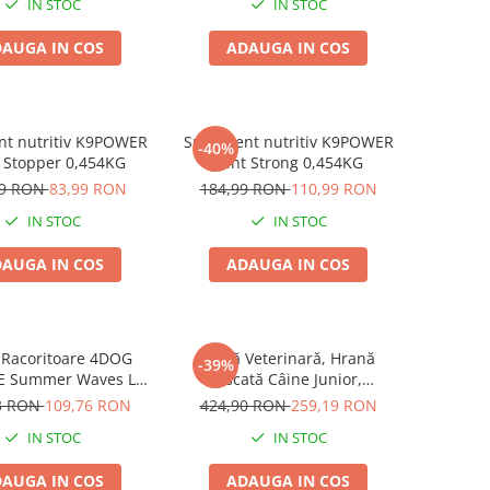
IN STOC
IN STOC
AUGA IN COS
ADAUGA IN COS
nt nutritiv K9POWER
Supliment nutritiv K9POWER
-40%
 Stopper 0,454KG
Joint Strong 0,454KG
99 RON
83,99 RON
184,99 RON
110,99 RON
IN STOC
IN STOC
AUGA IN COS
ADAUGA IN COS
 Racoritoare 4DOG
Dietă Veterinară, Hrană
-39%
E Summer Waves L
Uscată Câine Junior,
77x46cm
EXCLUSION Intestinal, Toate
3 RON
109,76 RON
424,90 RON
259,19 RON
Rasele, Porc și Orez, 12kg
IN STOC
IN STOC
AUGA IN COS
ADAUGA IN COS