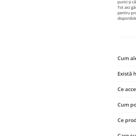
purici și c
Tot aici 
pentru pro
disponibil
Cum ale
Există 
Ce acce
Cum pot
Ce prod
Care su