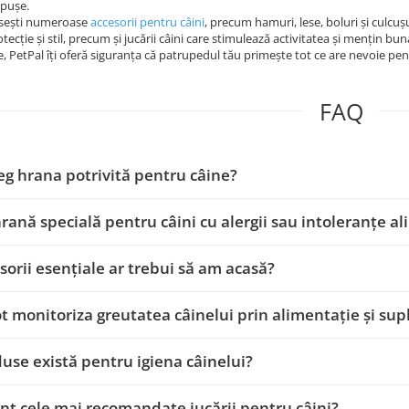
ăpușe.
găsești numeroase
accesorii pentru câini
, precum hamuri, lese, boluri și culcușu
tecție și stil, precum și jucării câini care stimulează activitatea și mențin bun
e, PetPal îți oferă siguranța că patrupedul tău primește tot ce are nevoie pent
FAQ
g hrana potrivită pentru câine?
hrană specială pentru câini cu alergii sau intoleranțe a
sorii esențiale ar trebui să am acasă?
 monitoriza greutatea câinelui prin alimentație și su
use există pentru igiena câinelui?
nt cele mai recomandate jucării pentru câini?