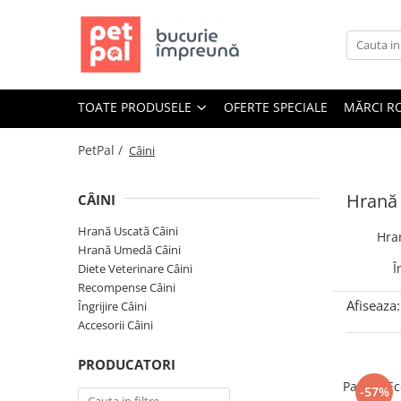
Toate Produsele
Câini
TOATE PRODUSELE
OFERTE SPECIALE
MĂRCI R
Hrană Uscată Câini
Câine Junior
PetPal /
Câini
Câine Adult
Câine Senior
Hrană 
CÂINI
Hrană Umedă Câini
Hrană Uscată Câini
Hra
Câine Junior
Hrană Umedă Câini
Câine Adult
Î
Diete Veterinare Câini
Recompense Câini
Diete Veterinare Câini
Afiseaza:
Îngrijire Câini
Uscată
Accesorii Câini
Umedă
PRODUCATORI
Recompense Câini
Pachet E
-57%
Biscuiți