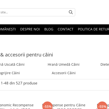
OMÂNEȘTI
DESPRE NOI
BLOG
CONTACT
POLITICA DE RETU
& accesorii pentru câini
nă Uscată Câini
Hrană Umedă Câini
Diete
ngrijire Câini
Accesorii Câini
1-
48
din
527
produse
conomic Recompense
Recompense pentru Câine
Recomp
-55%
-55%