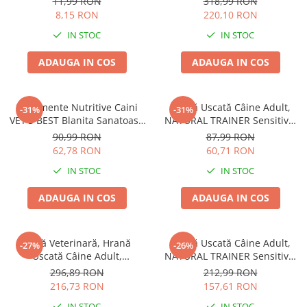
11,99 RON
318,99 RON
8,15 RON
220,10 RON
IN STOC
IN STOC
ADAUGA IN COS
ADAUGA IN COS
Suplimente Nutritive Caini
Hrană Uscată Câine Adult,
-31%
-31%
VET'S BEST Blanita Sanatoasa
NATURAL TRAINER Sensitive,
60 tablete
Fără Gluten, Talie Mică,
90,99 RON
87,99 RON
Iepure, 2kg
62,78 RON
60,71 RON
IN STOC
IN STOC
ADAUGA IN COS
ADAUGA IN COS
Dietă Veterinară, Hrană
Hrană Uscată Câine Adult,
-27%
-26%
Uscată Câine Adult,
NATURAL TRAINER Sensitive,
EXCLUSION Intestinal, Talie
Talie Mică, Prosciutto Crudo,
296,89 RON
212,99 RON
Mică, Porc și Orez, 7kg
7kg
216,73 RON
157,61 RON
IN STOC
IN STOC