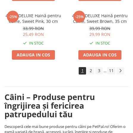
4DOG DELUXE Haină pentru
4DOG DELUXE Haină pentru
-25%
-25%
Câine, Sweet Pink, 30 cm
Câine, Sweet Brown, 35 cm
33,99 RON
39,99 RON
25,49 RON
29,99 RON
IN STOC
IN STOC
ADAUGA IN COS
ADAUGA IN COS
1
2
3
11
...
Câini – Produse pentru
îngrijirea și fericirea
patrupedului tău
Descoperă cele mai bune produse pentru câini pe PetPal.ro! Oferim o
gamă variată de hrană, accesorii, jucării, îngrijire și produse de