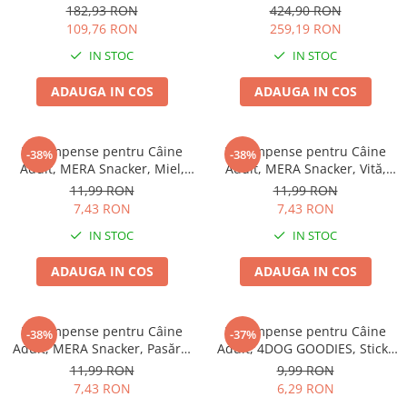
77x46cm
EXCLUSION Intestinal, Toate
Batoane Rozătoare
182,93 RON
424,90 RON
Rasele, Porc și Orez, 12kg
109,76 RON
259,19 RON
Îngrijire Rozătoare
IN STOC
IN STOC
Așternut Igienic Rozătoare
Cuști Rozătoare
ADAUGA IN COS
ADAUGA IN COS
Pești
Acvarii
Recompense pentru Câine
Recompense pentru Câine
-38%
-38%
Accesorii Acvarii
Adult, MERA Snacker, Miel,
Adult, MERA Snacker, Vită,
Hrană
200g
200g
11,99 RON
11,99 RON
7,43 RON
7,43 RON
Hrană Pești
IN STOC
IN STOC
Hrană Broaște Țestoase
Întreținere Acvariu
ADAUGA IN COS
ADAUGA IN COS
Tratament Apă
Recompense pentru Câine
Recompense pentru Câine
-38%
-37%
Adult, MERA Snacker, Pasăre,
Adult, 4DOG GOODIES, Sticks
200g
din Orez, Talie Mică, 12 cm, 6
11,99 RON
9,99 RON
bucăți/pungă
7,43 RON
6,29 RON