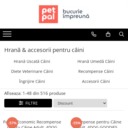
Toate Produsele
Câini
Hrană Uscată Câini
Câine Junior
Hrană & accesorii pentru câini
Câine Adult
Hrană Uscată Câini
Hrană Umedă Câini
Câine Senior
Hrană Umedă Câini
Diete Veterinare Câini
Recompense Câini
Câine Junior
Îngrijire Câini
Accesorii Câini
Câine Adult
Diete Veterinare Câini
Afiseaza:
1-
48
din
516
produse
Uscată
FILTRE
Umedă
Recompense Câini
Pachet Economic Recompense
Recompense pentru Câine
-57%
-55%
Biscuiți
pentru Câine Adult, 4DOG
Adult, 4DOG GOODIES