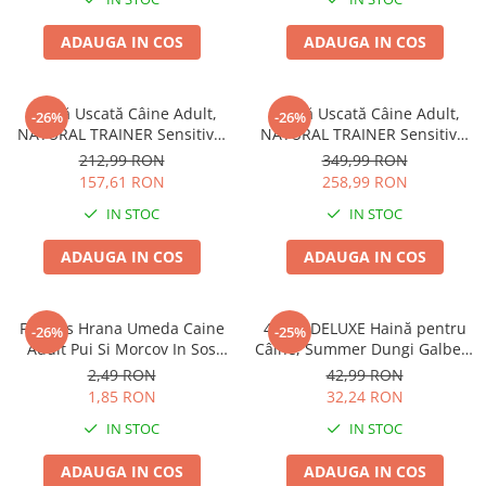
ADAUGA IN COS
ADAUGA IN COS
Hrană Uscată Câine Adult,
Hrană Uscată Câine Adult,
-26%
-26%
NATURAL TRAINER Sensitive,
NATURAL TRAINER Sensitive,
Talie Mică, Vită și Orez, 7kg
Fără Gluten, Talie
212,99 RON
349,99 RON
Medie/Mare, Rață, 12kg
157,61 RON
258,99 RON
IN STOC
IN STOC
ADAUGA IN COS
ADAUGA IN COS
Friskies Hrana Umeda Caine
4DOG DELUXE Haină pentru
-26%
-25%
Adult Pui Si Morcov In Sos
Câine, Summer Dungi Galben,
100g
35 cm
2,49 RON
42,99 RON
1,85 RON
32,24 RON
IN STOC
IN STOC
ADAUGA IN COS
ADAUGA IN COS