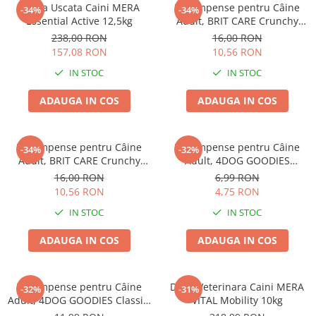
Hrana Uscata Caini MERA
Recompense pentru Câine
-34%
-34%
Essential Active 12,5kg
Adult, BRIT CARE Crunchy
Cracker, Insecte, Curcan și
238,00 RON
16,00 RON
Mere, 200g
157,08 RON
10,56 RON
IN STOC
IN STOC
ADAUGA IN COS
ADAUGA IN COS
Recompense pentru Câine
Recompense pentru Câine
-34%
-32%
Adult, BRIT CARE Crunchy
Adult, 4DOG GOODIES
Cracker, Insecte, Iepure și
Trainer, Miel și Orez, 150g
16,00 RON
6,99 RON
Fenicul, 200g
10,56 RON
4,75 RON
IN STOC
IN STOC
ADAUGA IN COS
ADAUGA IN COS
Recompense pentru Câine
Dieta Veterinara Caini MERA
-32%
-31%
Adult, 4DOG GOODIES Classic,
VITAL Mobility 10kg
Jerky Tenders Pui, 100g