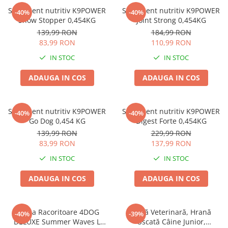
Zgărzi & Hamuri
Supliment nutritiv K9POWER
Supliment nutritiv K9POWER
-40%
-40%
Păsări
Show Stopper 0,454KG
Joint Strong 0,454KG
139,99 RON
184,99 RON
Hrană Păsări
83,99 RON
110,99 RON
Meniuri Păsări
IN STOC
IN STOC
Suplimente Nutritive
Delicii Păsări
ADAUGA IN COS
ADAUGA IN COS
Batoane
Îngrijire Păsări
Supliment nutritiv K9POWER
Supliment nutritiv K9POWER
-40%
-40%
Așternut Igienic Păsări
Go Dog 0,454 KG
Digest Forte 0,454KG
139,99 RON
229,99 RON
Colivii
83,99 RON
137,99 RON
Colivii
IN STOC
IN STOC
Rozătoare
Hrană Rozătoare
ADAUGA IN COS
ADAUGA IN COS
Fân Rozătoare
Meniuri Rozătoare
Saltea Racoritoare 4DOG
Dietă Veterinară, Hrană
-40%
-39%
Delicii Rozătoare
DELUXE Summer Waves L
Uscată Câine Junior,