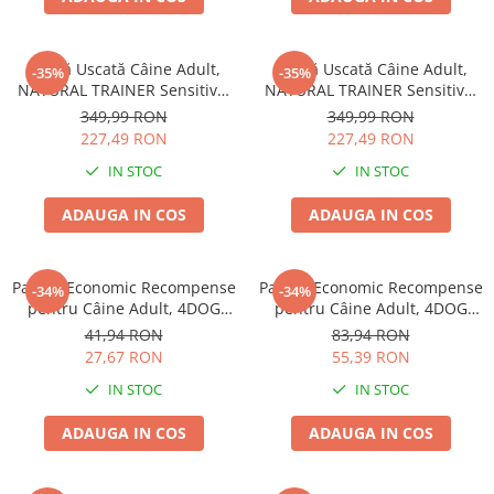
Hrană Uscată Câine Adult,
Hrană Uscată Câine Adult,
-35%
-35%
NATURAL TRAINER Sensitive,
NATURAL TRAINER Sensitive,
Fără Gluten, Talie
Fără Gluten, Talie
349,99 RON
349,99 RON
Medie/Mare, Iepure, 12kg
Medie/Mare, Miel, 12kg
227,49 RON
227,49 RON
IN STOC
IN STOC
ADAUGA IN COS
ADAUGA IN COS
Pachet Economic Recompense
Pachet Economic Recompense
-34%
-34%
pentru Câine Adult, 4DOG
pentru Câine Adult, 4DOG
GOODIES Trainer, Miel și
GOODIES Classic, Jerky
41,94 RON
83,94 RON
Orez, 6x150g
Tenders Pui, 6x100g
27,67 RON
55,39 RON
IN STOC
IN STOC
ADAUGA IN COS
ADAUGA IN COS