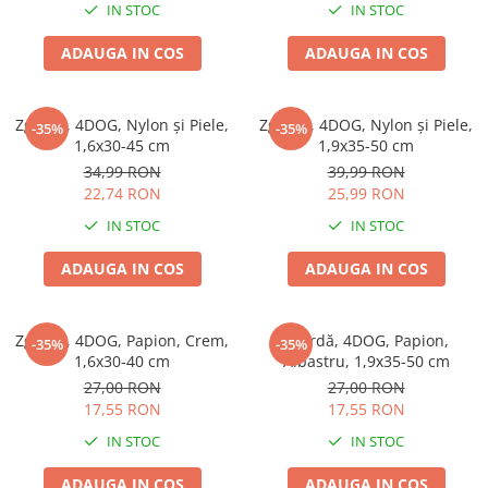
IN STOC
IN STOC
ADAUGA IN COS
ADAUGA IN COS
Zgardă, 4DOG, Nylon și Piele,
Zgardă, 4DOG, Nylon și Piele,
-35%
-35%
1,6x30-45 cm
1,9x35-50 cm
34,99 RON
39,99 RON
22,74 RON
25,99 RON
IN STOC
IN STOC
ADAUGA IN COS
ADAUGA IN COS
Zgardă, 4DOG, Papion, Crem,
Zgardă, 4DOG, Papion,
-35%
-35%
1,6x30-40 cm
Albastru, 1,9x35-50 cm
27,00 RON
27,00 RON
17,55 RON
17,55 RON
IN STOC
IN STOC
ADAUGA IN COS
ADAUGA IN COS