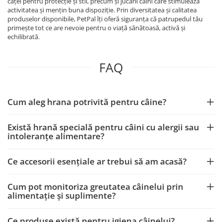
căței pentru protecție și stil, precum și jucării câini care stimulează
activitatea și mențin buna dispoziție. Prin diversitatea și calitatea
produselor disponibile, PetPal îți oferă siguranța că patrupedul tău
primește tot ce are nevoie pentru o viață sănătoasă, activă și
echilibrată.
FAQ
Cum aleg hrana potrivită pentru câine?
Există hrană specială pentru câini cu alergii sau
intoleranțe alimentare?
Ce accesorii esențiale ar trebui să am acasă?
Cum pot monitoriza greutatea câinelui prin
alimentație și suplimente?
Ce produse există pentru igiena câinelui?