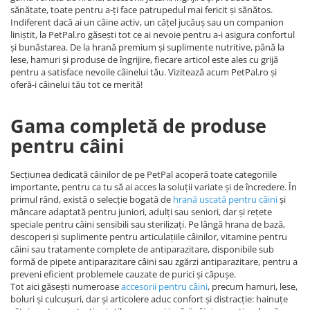
sănătate, toate pentru a-ți face patrupedul mai fericit și sănătos.
Indiferent dacă ai un câine activ, un cățel jucăuș sau un companion
liniștit, la PetPal.ro găsești tot ce ai nevoie pentru a-i asigura confortul
și bunăstarea. De la hrană premium și suplimente nutritive, până la
lese, hamuri și produse de îngrijire, fiecare articol este ales cu grijă
pentru a satisface nevoile câinelui tău. Vizitează acum PetPal.ro și
oferă-i câinelui tău tot ce merită!
Gama completă de produse
pentru câini
Secțiunea dedicată câinilor de pe PetPal acoperă toate categoriile
importante, pentru ca tu să ai acces la soluții variate și de încredere. În
primul rând, există o selecție bogată de
hrană uscată pentru câini
și
mâncare adaptată pentru juniori, adulți sau seniori, dar și rețete
speciale pentru câini sensibili sau sterilizați. Pe lângă hrana de bază,
descoperi și suplimente pentru articulațiile câinilor, vitamine pentru
câini sau tratamente complete de antiparazitare, disponibile sub
formă de pipete antiparazitare câini sau zgărzi antiparazitare, pentru a
preveni eficient problemele cauzate de purici și căpușe.
Tot aici găsești numeroase
accesorii pentru câini
, precum hamuri, lese,
boluri și culcușuri, dar și articolere aduc confort și distracție: hainuțe