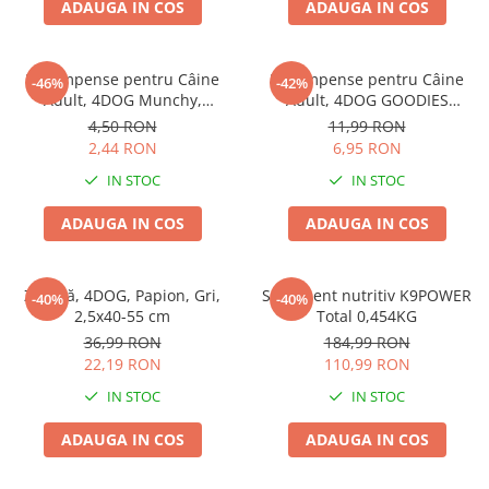
ADAUGA IN COS
ADAUGA IN COS
Pernuțe
Semi-umede
Proteice
Recompense pentru Câine
Recompense pentru Câine
-46%
-42%
Umede
Adult, 4DOG Munchy,
Adult, 4DOG GOODIES
Batoane, Vită, 12.5cm, 10
Barbecue, Cotlete de Miel,
Îngrijire Pisici
4,50 RON
11,99 RON
bucăți
100g
2,44 RON
6,95 RON
Așternut Igienic Pisici
IN STOC
IN STOC
Igienă Pisici
Antiparazitare Pisici
ADAUGA IN COS
ADAUGA IN COS
Vitamine Pisici
Perii & Piepteni Pisici
Zgardă, 4DOG, Papion, Gri,
Supliment nutritiv K9POWER
Accesorii Pisici
-40%
-40%
2,5x40-55 cm
Total 0,454KG
Culcușuri & Saltele Pisici
36,99 RON
184,99 RON
Ansambluri Pisici
22,19 RON
110,99 RON
Castroane & Adapatori Pisici
IN STOC
IN STOC
Cuști & Genți Pisici
ADAUGA IN COS
ADAUGA IN COS
Litiere Pisici
Jucării Pisici