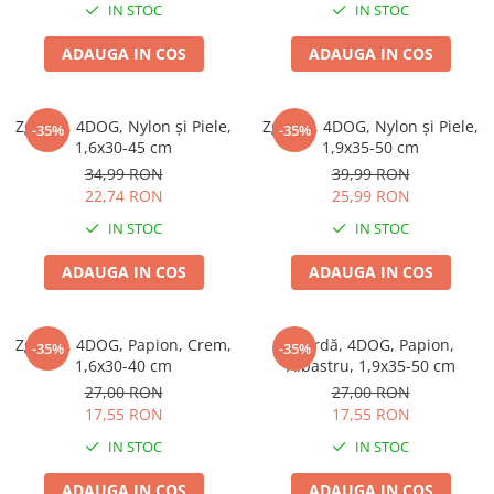
IN STOC
IN STOC
ADAUGA IN COS
ADAUGA IN COS
Zgardă, 4DOG, Nylon și Piele,
Zgardă, 4DOG, Nylon și Piele,
-35%
-35%
1,6x30-45 cm
1,9x35-50 cm
34,99 RON
39,99 RON
22,74 RON
25,99 RON
IN STOC
IN STOC
ADAUGA IN COS
ADAUGA IN COS
Zgardă, 4DOG, Papion, Crem,
Zgardă, 4DOG, Papion,
-35%
-35%
1,6x30-40 cm
Albastru, 1,9x35-50 cm
27,00 RON
27,00 RON
17,55 RON
17,55 RON
IN STOC
IN STOC
ADAUGA IN COS
ADAUGA IN COS