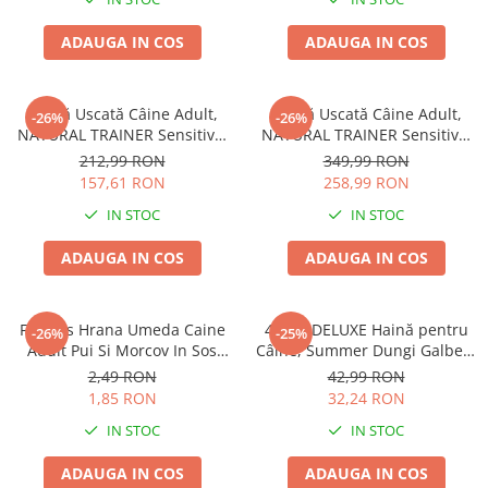
ADAUGA IN COS
ADAUGA IN COS
Hrană Uscată Câine Adult,
Hrană Uscată Câine Adult,
-26%
-26%
NATURAL TRAINER Sensitive,
NATURAL TRAINER Sensitive,
Talie Mică, Vită și Orez, 7kg
Fără Gluten, Talie
212,99 RON
349,99 RON
Medie/Mare, Rață, 12kg
157,61 RON
258,99 RON
IN STOC
IN STOC
ADAUGA IN COS
ADAUGA IN COS
Friskies Hrana Umeda Caine
4DOG DELUXE Haină pentru
-26%
-25%
Adult Pui Si Morcov In Sos
Câine, Summer Dungi Galben,
100g
35 cm
2,49 RON
42,99 RON
1,85 RON
32,24 RON
IN STOC
IN STOC
ADAUGA IN COS
ADAUGA IN COS