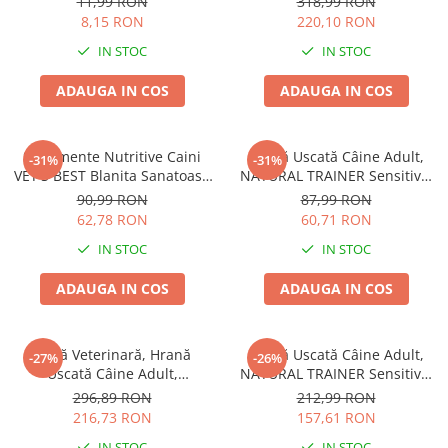
11,99 RON
318,99 RON
8,15 RON
220,10 RON
IN STOC
IN STOC
ADAUGA IN COS
ADAUGA IN COS
Suplimente Nutritive Caini
Hrană Uscată Câine Adult,
-31%
-31%
VET'S BEST Blanita Sanatoasa
NATURAL TRAINER Sensitive,
60 tablete
Fără Gluten, Talie Mică,
90,99 RON
87,99 RON
Iepure, 2kg
62,78 RON
60,71 RON
IN STOC
IN STOC
ADAUGA IN COS
ADAUGA IN COS
Dietă Veterinară, Hrană
Hrană Uscată Câine Adult,
-27%
-26%
Uscată Câine Adult,
NATURAL TRAINER Sensitive,
EXCLUSION Intestinal, Talie
Talie Mică, Prosciutto Crudo,
296,89 RON
212,99 RON
Mică, Porc și Orez, 7kg
7kg
216,73 RON
157,61 RON
IN STOC
IN STOC