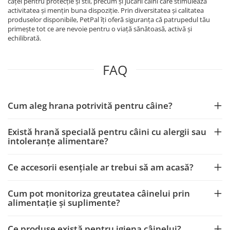
căței pentru protecție și stil, precum și jucării câini care stimulează
activitatea și mențin buna dispoziție. Prin diversitatea și calitatea
produselor disponibile, PetPal îți oferă siguranța că patrupedul tău
primește tot ce are nevoie pentru o viață sănătoasă, activă și
echilibrată.
FAQ
Cum aleg hrana potrivită pentru câine?
Există hrană specială pentru câini cu alergii sau
intoleranțe alimentare?
Ce accesorii esențiale ar trebui să am acasă?
Cum pot monitoriza greutatea câinelui prin
alimentație și suplimente?
Ce produse există pentru igiena câinelui?