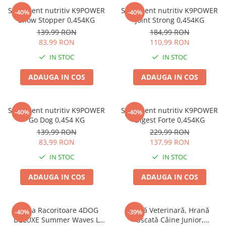
Zgărzi & Hamuri
Supliment nutritiv K9POWER
Supliment nutritiv K9POWER
-40%
-40%
Păsări
Show Stopper 0,454KG
Joint Strong 0,454KG
139,99 RON
184,99 RON
Hrană Păsări
83,99 RON
110,99 RON
Meniuri Păsări
IN STOC
IN STOC
Suplimente Nutritive
Delicii Păsări
ADAUGA IN COS
ADAUGA IN COS
Batoane
Îngrijire Păsări
Supliment nutritiv K9POWER
Supliment nutritiv K9POWER
-40%
-40%
Așternut Igienic Păsări
Go Dog 0,454 KG
Digest Forte 0,454KG
139,99 RON
229,99 RON
Colivii
83,99 RON
137,99 RON
Colivii
IN STOC
IN STOC
Rozătoare
Hrană Rozătoare
ADAUGA IN COS
ADAUGA IN COS
Fân Rozătoare
Meniuri Rozătoare
Saltea Racoritoare 4DOG
Dietă Veterinară, Hrană
-40%
-39%
Delicii Rozătoare
DELUXE Summer Waves L
Uscată Câine Junior,