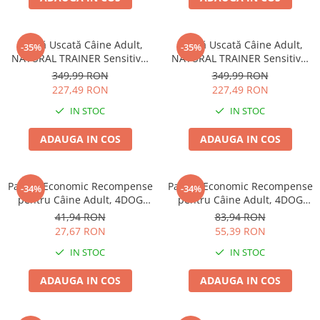
Hrană Uscată Câine Adult,
Hrană Uscată Câine Adult,
-35%
-35%
NATURAL TRAINER Sensitive,
NATURAL TRAINER Sensitive,
Fără Gluten, Talie
Fără Gluten, Talie
349,99 RON
349,99 RON
Medie/Mare, Iepure, 12kg
Medie/Mare, Miel, 12kg
227,49 RON
227,49 RON
IN STOC
IN STOC
ADAUGA IN COS
ADAUGA IN COS
Pachet Economic Recompense
Pachet Economic Recompense
-34%
-34%
pentru Câine Adult, 4DOG
pentru Câine Adult, 4DOG
GOODIES Trainer, Miel și
GOODIES Classic, Jerky
41,94 RON
83,94 RON
Orez, 6x150g
Tenders Pui, 6x100g
27,67 RON
55,39 RON
IN STOC
IN STOC
ADAUGA IN COS
ADAUGA IN COS