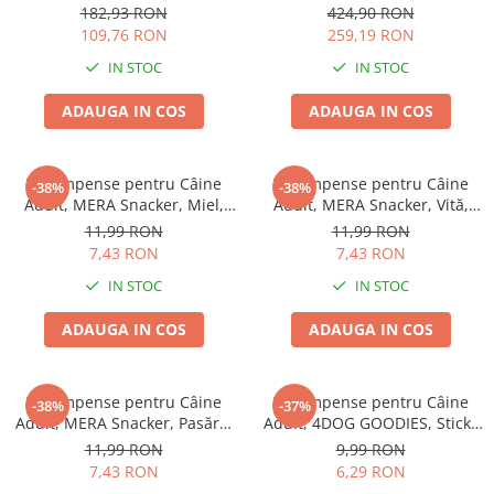
77x46cm
EXCLUSION Intestinal, Toate
Batoane Rozătoare
182,93 RON
424,90 RON
Rasele, Porc și Orez, 12kg
109,76 RON
259,19 RON
Îngrijire Rozătoare
IN STOC
IN STOC
Așternut Igienic Rozătoare
Cuști Rozătoare
ADAUGA IN COS
ADAUGA IN COS
Pești
Acvarii
Recompense pentru Câine
Recompense pentru Câine
-38%
-38%
Accesorii Acvarii
Adult, MERA Snacker, Miel,
Adult, MERA Snacker, Vită,
Hrană
200g
200g
11,99 RON
11,99 RON
7,43 RON
7,43 RON
Hrană Pești
IN STOC
IN STOC
Hrană Broaște Țestoase
Întreținere Acvariu
ADAUGA IN COS
ADAUGA IN COS
Tratament Apă
Recompense pentru Câine
Recompense pentru Câine
-38%
-37%
Adult, MERA Snacker, Pasăre,
Adult, 4DOG GOODIES, Sticks
200g
din Orez, Talie Mică, 12 cm, 6
11,99 RON
9,99 RON
bucăți/pungă
7,43 RON
6,29 RON