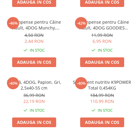
ADAUGA IN COS
ADAUGA IN COS
Pernuțe
Semi-umede
Proteice
Recompense pentru Câine
Recompense pentru Câine
-46%
-42%
Umede
Adult, 4DOG Munchy,
Adult, 4DOG GOODIES
Batoane, Vită, 12.5cm, 10
Barbecue, Cotlete de Miel,
Îngrijire Pisici
4,50 RON
11,99 RON
bucăți
100g
2,44 RON
6,95 RON
Așternut Igienic Pisici
IN STOC
IN STOC
Igienă Pisici
Antiparazitare Pisici
ADAUGA IN COS
ADAUGA IN COS
Vitamine Pisici
Perii & Piepteni Pisici
Zgardă, 4DOG, Papion, Gri,
Supliment nutritiv K9POWER
Accesorii Pisici
-40%
-40%
2,5x40-55 cm
Total 0,454KG
Culcușuri & Saltele Pisici
36,99 RON
184,99 RON
Ansambluri Pisici
22,19 RON
110,99 RON
Castroane & Adapatori Pisici
IN STOC
IN STOC
Cuști & Genți Pisici
ADAUGA IN COS
ADAUGA IN COS
Litiere Pisici
Jucării Pisici