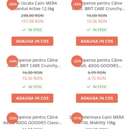
Hrana Uscata Caini MERA
Recompense pentru Câine
-34%
-34%
Essential Active 12,5kg
Adult, BRIT CARE Crunchy
Cracker, Insecte, Curcan și
238,00 RON
16,00 RON
Mere, 200g
157,08 RON
10,56 RON
IN STOC
IN STOC
ADAUGA IN COS
ADAUGA IN COS
Recompense pentru Câine
Recompense pentru Câine
-34%
-32%
Adult, BRIT CARE Crunchy
Adult, 4DOG GOODIES
Cracker, Insecte, Iepure și
Trainer, Miel și Orez, 150g
16,00 RON
6,99 RON
Fenicul, 200g
10,56 RON
4,75 RON
IN STOC
IN STOC
ADAUGA IN COS
ADAUGA IN COS
Recompense pentru Câine
Dieta Veterinara Caini MERA
-32%
-31%
Adult, 4DOG GOODIES Classic,
VITAL Mobility 10kg
Jerky Tenders Pui, 100g