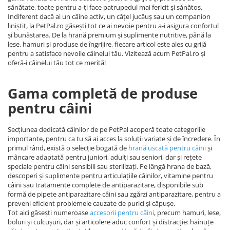
sănătate, toate pentru a-ți face patrupedul mai fericit și sănătos.
Indiferent dacă ai un câine activ, un cățel jucăuș sau un companion
liniștit, la PetPal.ro găsești tot ce ai nevoie pentru a-i asigura confortul
și bunăstarea. De la hrană premium și suplimente nutritive, până la
lese, hamuri și produse de îngrijire, fiecare articol este ales cu grijă
pentru a satisface nevoile câinelui tău. Vizitează acum PetPal.ro și
oferă-i câinelui tău tot ce merită!
Gama completă de produse
pentru câini
Secțiunea dedicată câinilor de pe PetPal acoperă toate categoriile
importante, pentru ca tu să ai acces la soluții variate și de încredere. În
primul rând, există o selecție bogată de
hrană uscată pentru câini
și
mâncare adaptată pentru juniori, adulți sau seniori, dar și rețete
speciale pentru câini sensibili sau sterilizați. Pe lângă hrana de bază,
descoperi și suplimente pentru articulațiile câinilor, vitamine pentru
câini sau tratamente complete de antiparazitare, disponibile sub
formă de pipete antiparazitare câini sau zgărzi antiparazitare, pentru a
preveni eficient problemele cauzate de purici și căpușe.
Tot aici găsești numeroase
accesorii pentru câini
, precum hamuri, lese,
boluri și culcușuri, dar și articolere aduc confort și distracție: hainuțe