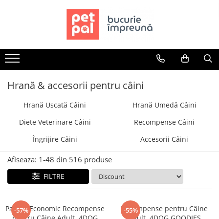
Toate Produsele
Câini
Hrană Uscată Câini
Câine Junior
Hrană & accesorii pentru câini
Câine Adult
Hrană Uscată Câini
Hrană Umedă Câini
Câine Senior
Hrană Umedă Câini
Diete Veterinare Câini
Recompense Câini
Câine Junior
Îngrijire Câini
Accesorii Câini
Câine Adult
Diete Veterinare Câini
Afiseaza:
1-
48
din
516
produse
Uscată
FILTRE
Umedă
Recompense Câini
Pachet Economic Recompense
Recompense pentru Câine
-57%
-55%
Biscuiți
pentru Câine Adult, 4DOG
Adult, 4DOG GOODIES