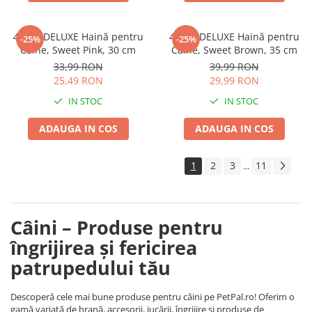
4DOG DELUXE Haină pentru
4DOG DELUXE Haină pentru
-25%
-25%
Câine, Sweet Pink, 30 cm
Câine, Sweet Brown, 35 cm
33,99 RON
39,99 RON
25,49 RON
29,99 RON
IN STOC
IN STOC
ADAUGA IN COS
ADAUGA IN COS
1
2
3
11
...
Câini – Produse pentru
îngrijirea și fericirea
patrupedului tău
Descoperă cele mai bune produse pentru câini pe PetPal.ro! Oferim o
gamă variată de hrană, accesorii, jucării, îngrijire și produse de