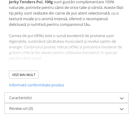
Jerky Tenders Pui, 100g
sunt gustări complementare 100%
naturale, potrivite pentru câinii de orice talie și vârstă. Aceste fâșii
tip jerky sunt realizate din carne de pui atent selecționată, cu o
textură moale și o aromă intensă, oferind o recompensă
delicioasă și nutritivă pentru companionul tău.
Carnea de pui (90%) este o sursă excelentă de proteine ușor
digerabile, susținând sănătatea musculară și nivelul optim de
energie. Conținutul proteic ridicat (45%) și procentul moderat de
grăsimi (5%) le fac ideale pentru utilizarea frecventă, în special
pentru câinii activi.
Glicerina (3%) și sorbitolul (2%) ajută la păstrarea prospețimii și a
texturii fără a compromite naturalitatea produsului. Fără aditivi
VEZI MAI MULT
artificiali, aceste recompense sunt o opțiune sigură și gustoasă
Informatii conformitate produs
pentru orice câine.
Caracteristici
Compoziție Recompense
Review-uri
(0)
pentru Câine Adult, 4DOG
GOODIES Classic, Jerky
Tenders Pui, 100g: