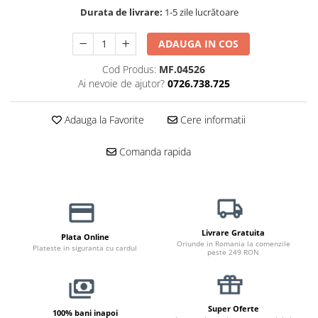
Haine Câini
Zgărzi & Hamuri
Durata de livrare:
1-5 zile lucrătoare
ADAUGA IN COS
Cod Produs:
MF.04526
Ai nevoie de ajutor?
0726.738.725
Adauga la Favorite
Cere informatii
Comanda rapida
Livrare Gratuita
Plata Online
Oriunde in Romania la comenzile
Plateste in siguranta cu cardul
peste 249 RON
Super Oferte
100% bani inapoi