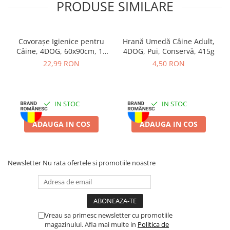
PRODUSE SIMILARE
Ingrediente:
Pui 90%, Proteine din soia 5%, Glicerină 3%,
Sorbitol 2%.
Covorașe Igienice pentru
Hrană Umedă Câine Adult,
Câine, 4DOG, 60x90cm, 10
4DOG, Pui, Conservă, 415g
Valori analitice:
Proteină 45%, Grăsimi 5%, Fibre 1,5%,
bucăți
22,99 RON
4,50 RON
Umiditate 18%.
Mod de utilizare:
Se oferă ca gustare sau recompensă între
mesele principale. Asigurați acces permanent la apă proaspătă.
IN STOC
IN STOC
Supravegheați câinele în timpul consumului.
ADAUGA IN COS
ADAUGA IN COS
Depozitare:
A se păstra într-un loc uscat și răcoros. Produsul nu
este destinat consumului uman.
Newsletter
Nu rata ofertele si promotiile noastre
Vreau sa primesc newsletter cu promotiile
magazinului. Afla mai multe in
Politica de