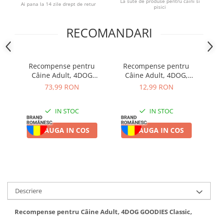
La sute de produse pentru caini si
Ai pana la 14 zile drept de retur
pisici
RECOMANDARI
Recompense pentru
Recompense pentru
Câine Adult, 4DOG
Câine Adult, 4DOG,
GOODIES Classic, Jerky
Batoane, Piele Răsucită,
73,99 RON
12,99 RON
Tenders Pui, 1kg
12.5cm, 15 bucăți
IN STOC
IN STOC
ADAUGA IN COS
ADAUGA IN COS
Descriere
Recompense pentru Câine Adult, 4DOG GOODIES Classic,