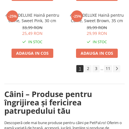
4DOG DELUXE Haină pentru
4DOG DELUXE Haină pentru
-25%
-25%
Câine, Sweet Pink, 30 cm
Câine, Sweet Brown, 35 cm
33,99 RON
39,99 RON
25,49 RON
29,99 RON
IN STOC
IN STOC
ADAUGA IN COS
ADAUGA IN COS
1
2
3
11
...
Câini – Produse pentru
îngrijirea și fericirea
patrupedului tău
Descoperă cele mai bune produse pentru câini pe PetPal.ro! Oferim o
gamă variată de hrană, accesorii, jucării, îngrijire și produse de