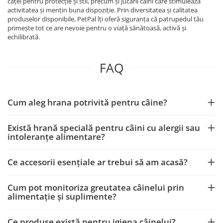
căței pentru protecție și stil, precum și jucării câini care stimulează
activitatea și mențin buna dispoziție. Prin diversitatea și calitatea
produselor disponibile, PetPal îți oferă siguranța că patrupedul tău
primește tot ce are nevoie pentru o viață sănătoasă, activă și
echilibrată.
FAQ
Cum aleg hrana potrivită pentru câine?
Există hrană specială pentru câini cu alergii sau
intoleranțe alimentare?
Ce accesorii esențiale ar trebui să am acasă?
Cum pot monitoriza greutatea câinelui prin
alimentație și suplimente?
Ce produse există pentru igiena câinelui?