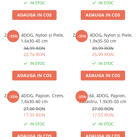
IN STOC
IN STOC
ADAUGA IN COS
ADAUGA IN COS
Zgardă, 4DOG, Nylon și Piele,
Zgardă, 4DOG, Nylon și Piele,
-35%
-35%
1,6x30-45 cm
1,9x35-50 cm
34,99 RON
39,99 RON
22,74 RON
25,99 RON
IN STOC
IN STOC
ADAUGA IN COS
ADAUGA IN COS
Zgardă, 4DOG, Papion, Crem,
Zgardă, 4DOG, Papion,
-35%
-35%
1,6x30-40 cm
Albastru, 1,9x35-50 cm
27,00 RON
27,00 RON
17,55 RON
17,55 RON
IN STOC
IN STOC
ADAUGA IN COS
ADAUGA IN COS