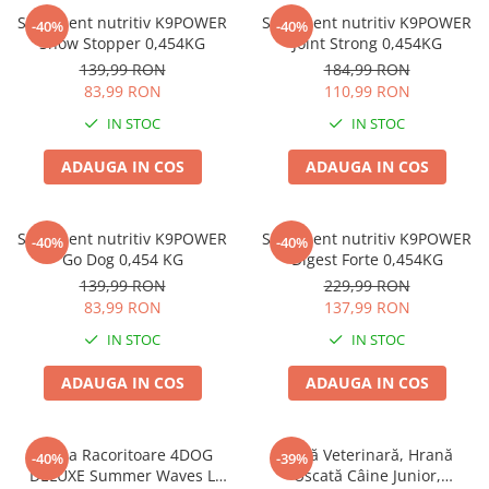
Zgărzi & Hamuri
Supliment nutritiv K9POWER
Supliment nutritiv K9POWER
-40%
-40%
Păsări
Show Stopper 0,454KG
Joint Strong 0,454KG
139,99 RON
184,99 RON
Hrană Păsări
83,99 RON
110,99 RON
Meniuri Păsări
IN STOC
IN STOC
Suplimente Nutritive
Delicii Păsări
ADAUGA IN COS
ADAUGA IN COS
Batoane
Îngrijire Păsări
Supliment nutritiv K9POWER
Supliment nutritiv K9POWER
-40%
-40%
Așternut Igienic Păsări
Go Dog 0,454 KG
Digest Forte 0,454KG
139,99 RON
229,99 RON
Colivii
83,99 RON
137,99 RON
Colivii
IN STOC
IN STOC
Rozătoare
Hrană Rozătoare
ADAUGA IN COS
ADAUGA IN COS
Fân Rozătoare
Meniuri Rozătoare
Saltea Racoritoare 4DOG
Dietă Veterinară, Hrană
-40%
-39%
Delicii Rozătoare
DELUXE Summer Waves L
Uscată Câine Junior,