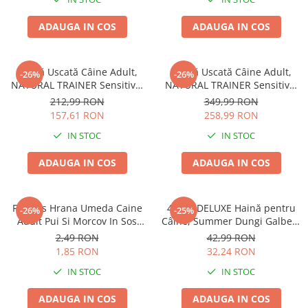
ADAUGA IN COS
ADAUGA IN COS
Hrană Uscată Câine Adult,
Hrană Uscată Câine Adult,
-26%
-26%
NATURAL TRAINER Sensitive,
NATURAL TRAINER Sensitive,
Talie Mică, Vită și Orez, 7kg
Fără Gluten, Talie
212,99 RON
349,99 RON
Medie/Mare, Rață, 12kg
157,61 RON
258,99 RON
IN STOC
IN STOC
ADAUGA IN COS
ADAUGA IN COS
Friskies Hrana Umeda Caine
4DOG DELUXE Haină pentru
-26%
-25%
Adult Pui Si Morcov In Sos
Câine, Summer Dungi Galben,
100g
35 cm
2,49 RON
42,99 RON
1,85 RON
32,24 RON
IN STOC
IN STOC
ADAUGA IN COS
ADAUGA IN COS