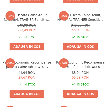
Hrană Uscată Câine Adult,
Hrană Uscată Câine Adult,
-35%
-35%
NATURAL TRAINER Sensitive,
NATURAL TRAINER Sensitive,
Fără Gluten, Talie
Fără Gluten, Talie
349,99 RON
349,99 RON
Medie/Mare, Iepure, 12kg
Medie/Mare, Miel, 12kg
227,49 RON
227,49 RON
IN STOC
IN STOC
ADAUGA IN COS
ADAUGA IN COS
Pachet Economic Recompense
Pachet Economic Recompense
-34%
-34%
pentru Câine Adult, 4DOG
pentru Câine Adult, 4DOG
GOODIES Trainer, Miel și
GOODIES Classic, Jerky
41,94 RON
83,94 RON
Orez, 6x150g
Tenders Pui, 6x100g
27,67 RON
55,39 RON
IN STOC
IN STOC
ADAUGA IN COS
ADAUGA IN COS