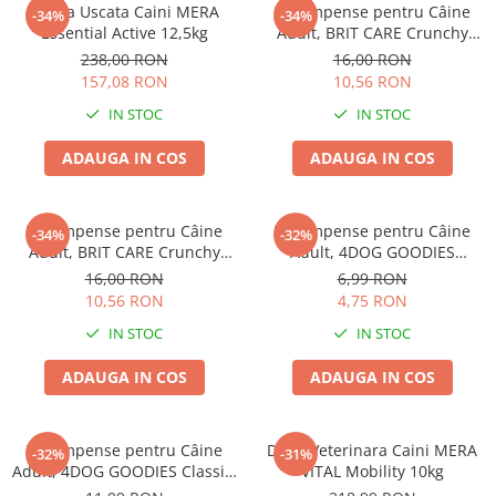
Hrana Uscata Caini MERA
Recompense pentru Câine
-34%
-34%
Essential Active 12,5kg
Adult, BRIT CARE Crunchy
Cracker, Insecte, Curcan și
238,00 RON
16,00 RON
Mere, 200g
157,08 RON
10,56 RON
IN STOC
IN STOC
ADAUGA IN COS
ADAUGA IN COS
Recompense pentru Câine
Recompense pentru Câine
-34%
-32%
Adult, BRIT CARE Crunchy
Adult, 4DOG GOODIES
Cracker, Insecte, Iepure și
Trainer, Miel și Orez, 150g
16,00 RON
6,99 RON
Fenicul, 200g
10,56 RON
4,75 RON
IN STOC
IN STOC
ADAUGA IN COS
ADAUGA IN COS
Recompense pentru Câine
Dieta Veterinara Caini MERA
-32%
-31%
Adult, 4DOG GOODIES Classic,
VITAL Mobility 10kg
Jerky Tenders Pui, 100g