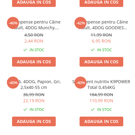
ADAUGA IN COS
ADAUGA IN COS
Pernuțe
Semi-umede
Proteice
Recompense pentru Câine
Recompense pentru Câine
-46%
-42%
Umede
Adult, 4DOG Munchy,
Adult, 4DOG GOODIES
Batoane, Vită, 12.5cm, 10
Barbecue, Cotlete de Miel,
Îngrijire Pisici
4,50 RON
11,99 RON
bucăți
100g
2,44 RON
6,95 RON
Așternut Igienic Pisici
IN STOC
IN STOC
Igienă Pisici
Antiparazitare Pisici
ADAUGA IN COS
ADAUGA IN COS
Vitamine Pisici
Perii & Piepteni Pisici
Zgardă, 4DOG, Papion, Gri,
Supliment nutritiv K9POWER
Accesorii Pisici
-40%
-40%
2,5x40-55 cm
Total 0,454KG
Culcușuri & Saltele Pisici
36,99 RON
184,99 RON
Ansambluri Pisici
22,19 RON
110,99 RON
Castroane & Adapatori Pisici
IN STOC
IN STOC
Cuști & Genți Pisici
ADAUGA IN COS
ADAUGA IN COS
Litiere Pisici
Jucării Pisici