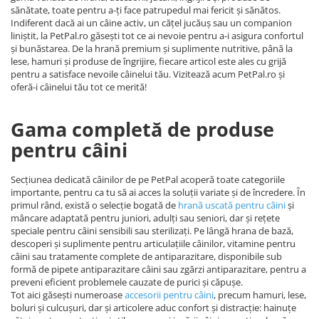
sănătate, toate pentru a-ți face patrupedul mai fericit și sănătos.
Indiferent dacă ai un câine activ, un cățel jucăuș sau un companion
liniștit, la PetPal.ro găsești tot ce ai nevoie pentru a-i asigura confortul
și bunăstarea. De la hrană premium și suplimente nutritive, până la
lese, hamuri și produse de îngrijire, fiecare articol este ales cu grijă
pentru a satisface nevoile câinelui tău. Vizitează acum PetPal.ro și
oferă-i câinelui tău tot ce merită!
Gama completă de produse
pentru câini
Secțiunea dedicată câinilor de pe PetPal acoperă toate categoriile
importante, pentru ca tu să ai acces la soluții variate și de încredere. În
primul rând, există o selecție bogată de
hrană uscată pentru câini
și
mâncare adaptată pentru juniori, adulți sau seniori, dar și rețete
speciale pentru câini sensibili sau sterilizați. Pe lângă hrana de bază,
descoperi și suplimente pentru articulațiile câinilor, vitamine pentru
câini sau tratamente complete de antiparazitare, disponibile sub
formă de pipete antiparazitare câini sau zgărzi antiparazitare, pentru a
preveni eficient problemele cauzate de purici și căpușe.
Tot aici găsești numeroase
accesorii pentru câini
, precum hamuri, lese,
boluri și culcușuri, dar și articolere aduc confort și distracție: hainuțe