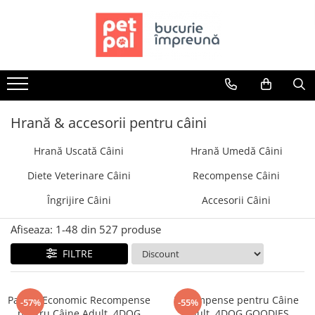
Toate Produsele
Câini
Hrană Uscată Câini
Câine Junior
Hrană & accesorii pentru câini
Câine Adult
Hrană Uscată Câini
Hrană Umedă Câini
Câine Senior
Hrană Umedă Câini
Diete Veterinare Câini
Recompense Câini
Câine Junior
Îngrijire Câini
Accesorii Câini
Câine Adult
Diete Veterinare Câini
Afiseaza:
1-
48
din
527
produse
Uscată
FILTRE
Umedă
Recompense Câini
Pachet Economic Recompense
Recompense pentru Câine
-57%
-55%
Biscuiți
pentru Câine Adult, 4DOG
Adult, 4DOG GOODIES