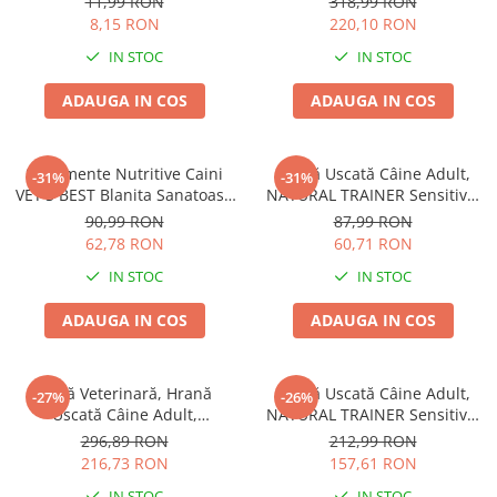
11,99 RON
318,99 RON
8,15 RON
220,10 RON
IN STOC
IN STOC
ADAUGA IN COS
ADAUGA IN COS
Suplimente Nutritive Caini
Hrană Uscată Câine Adult,
-31%
-31%
VET'S BEST Blanita Sanatoasa
NATURAL TRAINER Sensitive,
60 tablete
Fără Gluten, Talie Mică,
90,99 RON
87,99 RON
Iepure, 2kg
62,78 RON
60,71 RON
IN STOC
IN STOC
ADAUGA IN COS
ADAUGA IN COS
Dietă Veterinară, Hrană
Hrană Uscată Câine Adult,
-27%
-26%
Uscată Câine Adult,
NATURAL TRAINER Sensitive,
EXCLUSION Intestinal, Talie
Talie Mică, Prosciutto Crudo,
296,89 RON
212,99 RON
Mică, Porc și Orez, 7kg
7kg
216,73 RON
157,61 RON
IN STOC
IN STOC