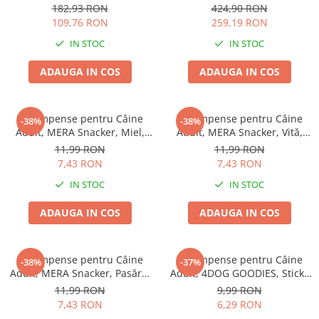
77x46cm
EXCLUSION Intestinal, Toate
Batoane Rozătoare
182,93 RON
424,90 RON
Rasele, Porc și Orez, 12kg
109,76 RON
259,19 RON
Îngrijire Rozătoare
IN STOC
IN STOC
Așternut Igienic Rozătoare
Cuști Rozătoare
ADAUGA IN COS
ADAUGA IN COS
Pești
Acvarii
Recompense pentru Câine
Recompense pentru Câine
-38%
-38%
Accesorii Acvarii
Adult, MERA Snacker, Miel,
Adult, MERA Snacker, Vită,
Hrană
200g
200g
11,99 RON
11,99 RON
7,43 RON
7,43 RON
Hrană Pești
IN STOC
IN STOC
Hrană Broaște Țestoase
Întreținere Acvariu
ADAUGA IN COS
ADAUGA IN COS
Tratament Apă
Recompense pentru Câine
Recompense pentru Câine
-38%
-37%
Adult, MERA Snacker, Pasăre,
Adult, 4DOG GOODIES, Sticks
200g
din Orez, Talie Mică, 12 cm, 6
11,99 RON
9,99 RON
bucăți/pungă
7,43 RON
6,29 RON