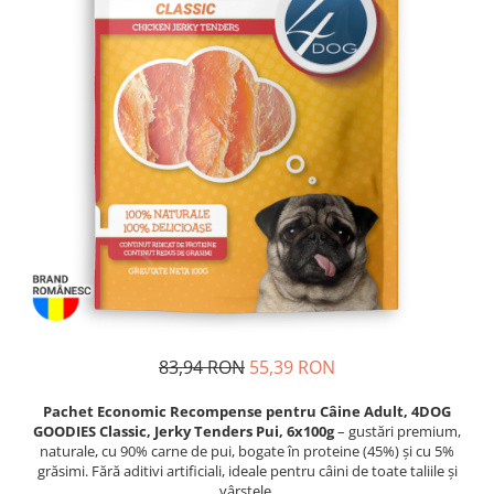
Piele Presată
Proteice
Cremoase
Semi-umede
Pernuțe
Îngrijire Câini
Covorașe Igienice Câini
Igienă Câini
Șampoane Câini
Antiparazitare Câini
Vitamine Câini
Perii & Piepteni
83,94 RON
55,39 RON
Accesorii Câini
Culcușuri & Saltele Câini
Pachet Economic Recompense pentru Câine Adult, 4DOG
Castroane și Adapatori
GOODIES Classic, Jerky Tenders Pui, 6x100g
– gustări premium,
naturale, cu 90% carne de pui, bogate în proteine (45%) și cu 5%
Cuști și Genți
grăsimi. Fără aditivi artificiali, ideale pentru câini de toate taliile și
Zgărzi, Lese & Hamuri
vârstele.