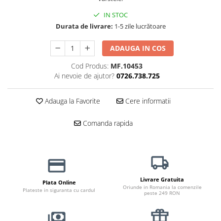
Jucării Câini
IN STOC
Haine Câini
Durata de livrare:
1-5 zile lucrătoare
Pisici
ADAUGA IN COS
Hrană Uscată Pisică
Pisică Junior
Cod Produs:
MF.10453
Ai nevoie de ajutor?
0726.738.725
Pisică Adult
Pisică Senior
Adauga la Favorite
Cere informatii
Hrană Umedă Pisică
Pisică Junior
Comanda rapida
Pisică Adult
Pisică Senior
Diete Veterinare Pisică
Uscată
Livrare Gratuita
Plata Online
Umedă
Oriunde in Romania la comenzile
Plateste in siguranta cu cardul
peste 249 RON
Recompense Pisici
Cremoase