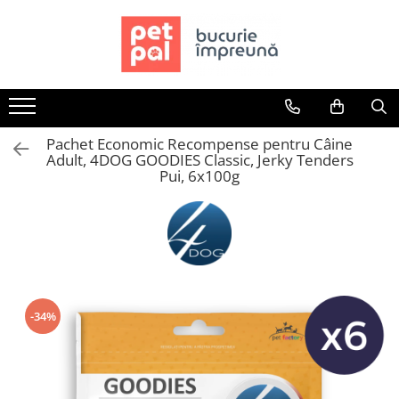
Toate Produsele
Câini
Hrană Uscată Câini
Pachet Economic Recompense pentru Câine
Câine Junior
Adult, 4DOG GOODIES Classic, Jerky Tenders
Câine Adult
Pui, 6x100g
Câine Senior
Hrană Umedă Câini
Câine Junior
Câine Adult
Diete Veterinare Câini
-34%
Uscată
Umedă
Recompense Câini
Biscuiți