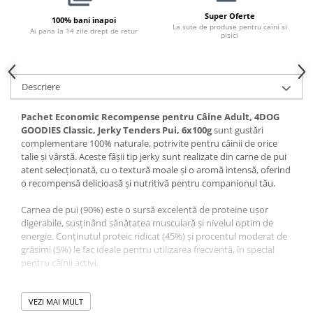
Pernuțe
Super Oferte
100% bani inapoi
Semi-umede
La sute de produse pentru caini si
Ai pana la 14 zile drept de retur
pisici
Proteice
Umede
Îngrijire Pisici
Descriere
Așternut Igienic Pisici
Pachet Economic Recompense pentru Câine Adult, 4DOG
Igienă Pisici
GOODIES Classic, Jerky Tenders Pui, 6x100g
sunt gustări
Antiparazitare Pisici
complementare 100% naturale, potrivite pentru câinii de orice
Vitamine Pisici
talie și vârstă. Aceste fâșii tip jerky sunt realizate din carne de pui
atent selecționată, cu o textură moale și o aromă intensă, oferind
Perii & Piepteni Pisici
o recompensă delicioasă și nutritivă pentru companionul tău.
Accesorii Pisici
Carnea de pui (90%) este o sursă excelentă de proteine ușor
Culcușuri & Saltele Pisici
digerabile, susținând sănătatea musculară și nivelul optim de
Ansambluri Pisici
energie. Conținutul proteic ridicat (45%) și procentul moderat de
Castroane & Adapatori Pisici
grăsimi (5%) le fac ideale pentru utilizarea frecventă, în special
pentru câinii activi.
Cuști & Genți Pisici
Litiere Pisici
Glicerina (3%) și sorbitolul (2%) ajută la păstrarea prospețimii și a
texturii fără a compromite naturalitatea produsului. Fără aditivi
VEZI MAI MULT
Jucării Pisici