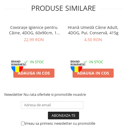
Batoane Rozătoare
PRODUSE SIMILARE
Îngrijire Rozătoare
Așternut Igienic Rozătoare
Cuști Rozătoare
Covorașe Igienice pentru
Hrană Umedă Câine Adult,
Câine, 4DOG, 60x90cm, 10
4DOG, Pui, Conservă, 415g
Pești
bucăți
22,99 RON
4,50 RON
Acvarii
Accesorii Acvarii
Hrană
IN STOC
IN STOC
Hrană Pești
ADAUGA IN COS
ADAUGA IN COS
Hrană Broaște Țestoase
Întreținere Acvariu
Tratament Apă
Newsletter
Nu rata ofertele si promotiile noastre
Vreau sa primesc newsletter cu promotiile