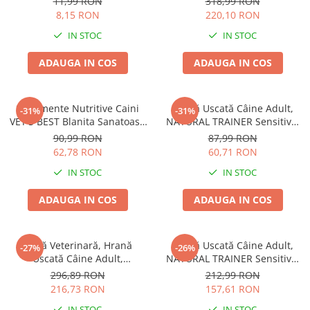
11,99 RON
318,99 RON
8,15 RON
220,10 RON
IN STOC
IN STOC
ADAUGA IN COS
ADAUGA IN COS
Suplimente Nutritive Caini
Hrană Uscată Câine Adult,
-31%
-31%
VET'S BEST Blanita Sanatoasa
NATURAL TRAINER Sensitive,
60 tablete
Fără Gluten, Talie Mică,
90,99 RON
87,99 RON
Iepure, 2kg
62,78 RON
60,71 RON
IN STOC
IN STOC
ADAUGA IN COS
ADAUGA IN COS
Dietă Veterinară, Hrană
Hrană Uscată Câine Adult,
-27%
-26%
Uscată Câine Adult,
NATURAL TRAINER Sensitive,
EXCLUSION Intestinal, Talie
Talie Mică, Prosciutto Crudo,
296,89 RON
212,99 RON
Mică, Porc și Orez, 7kg
7kg
216,73 RON
157,61 RON
IN STOC
IN STOC