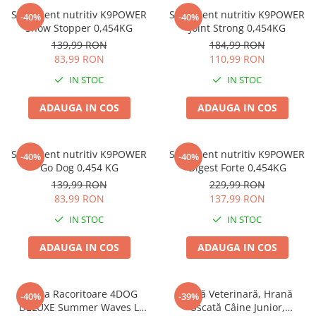
Supliment nutritiv K9POWER
Supliment nutritiv K9POWER
-40%
-40%
Show Stopper 0,454KG
Joint Strong 0,454KG
139,99 RON
184,99 RON
83,99 RON
110,99 RON
IN STOC
IN STOC
ADAUGA IN COS
ADAUGA IN COS
Supliment nutritiv K9POWER
Supliment nutritiv K9POWER
-40%
-40%
Go Dog 0,454 KG
Digest Forte 0,454KG
139,99 RON
229,99 RON
83,99 RON
137,99 RON
IN STOC
IN STOC
ADAUGA IN COS
ADAUGA IN COS
Saltea Racoritoare 4DOG
Dietă Veterinară, Hrană
-40%
-39%
DELUXE Summer Waves L
Uscată Câine Junior,