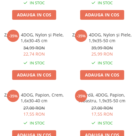
IN STOC
IN STOC
ADAUGA IN COS
ADAUGA IN COS
Zgardă, 4DOG, Nylon și Piele,
Zgardă, 4DOG, Nylon și Piele,
-35%
-35%
1,6x30-45 cm
1,9x35-50 cm
34,99 RON
39,99 RON
22,74 RON
25,99 RON
IN STOC
IN STOC
ADAUGA IN COS
ADAUGA IN COS
Zgardă, 4DOG, Papion, Crem,
Zgardă, 4DOG, Papion,
-35%
-35%
1,6x30-40 cm
Albastru, 1,9x35-50 cm
27,00 RON
27,00 RON
17,55 RON
17,55 RON
IN STOC
IN STOC
ADAUGA IN COS
ADAUGA IN COS