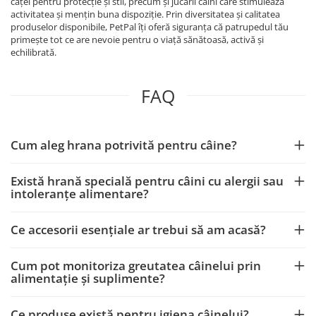
căței pentru protecție și stil, precum și jucării câini care stimulează
activitatea și mențin buna dispoziție. Prin diversitatea și calitatea
produselor disponibile, PetPal îți oferă siguranța că patrupedul tău
primește tot ce are nevoie pentru o viață sănătoasă, activă și
echilibrată.
FAQ
Cum aleg hrana potrivită pentru câine?
Există hrană specială pentru câini cu alergii sau
intoleranțe alimentare?
Ce accesorii esențiale ar trebui să am acasă?
Cum pot monitoriza greutatea câinelui prin
alimentație și suplimente?
Ce produse există pentru igiena câinelui?