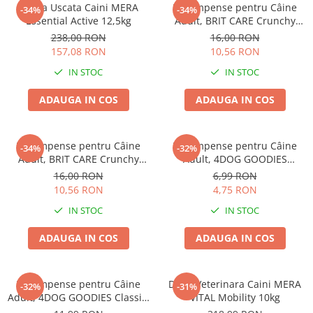
Hrana Uscata Caini MERA
Recompense pentru Câine
-34%
-34%
Essential Active 12,5kg
Adult, BRIT CARE Crunchy
Cracker, Insecte, Curcan și
238,00 RON
16,00 RON
Mere, 200g
157,08 RON
10,56 RON
IN STOC
IN STOC
ADAUGA IN COS
ADAUGA IN COS
Recompense pentru Câine
Recompense pentru Câine
-34%
-32%
Adult, BRIT CARE Crunchy
Adult, 4DOG GOODIES
Cracker, Insecte, Iepure și
Trainer, Miel și Orez, 150g
16,00 RON
6,99 RON
Fenicul, 200g
10,56 RON
4,75 RON
IN STOC
IN STOC
ADAUGA IN COS
ADAUGA IN COS
Recompense pentru Câine
Dieta Veterinara Caini MERA
-32%
-31%
Adult, 4DOG GOODIES Classic,
VITAL Mobility 10kg
Jerky Tenders Pui, 100g