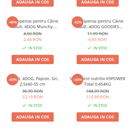
ADAUGA IN COS
ADAUGA IN COS
Recompense pentru Câine
Recompense pentru Câine
-46%
-42%
Adult, 4DOG Munchy,
Adult, 4DOG GOODIES
Batoane, Vită, 12.5cm, 10
Barbecue, Cotlete de Miel,
4,50 RON
11,99 RON
bucăți
100g
2,44 RON
6,95 RON
IN STOC
IN STOC
ADAUGA IN COS
ADAUGA IN COS
Zgardă, 4DOG, Papion, Gri,
Supliment nutritiv K9POWER
-40%
-40%
2,5x40-55 cm
Total 0,454KG
36,99 RON
184,99 RON
22,19 RON
110,99 RON
IN STOC
IN STOC
ADAUGA IN COS
ADAUGA IN COS