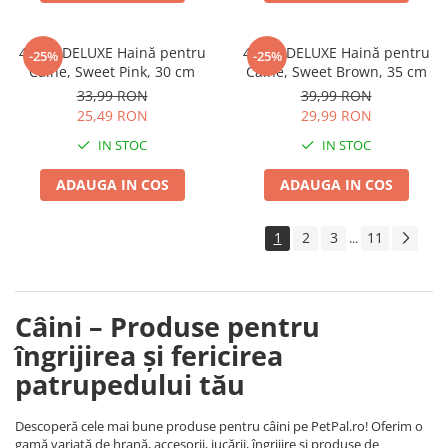
4DOG DELUXE Haină pentru
4DOG DELUXE Haină pentru
-25%
-25%
Câine, Sweet Pink, 30 cm
Câine, Sweet Brown, 35 cm
33,99 RON
39,99 RON
25,49 RON
29,99 RON
IN STOC
IN STOC
ADAUGA IN COS
ADAUGA IN COS
1
2
3
11
...
Câini – Produse pentru
îngrijirea și fericirea
patrupedului tău
Descoperă cele mai bune produse pentru câini pe PetPal.ro! Oferim o
gamă variată de hrană, accesorii, jucării, îngrijire și produse de