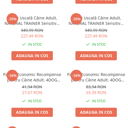
Hrană Uscată Câine Adult,
Hrană Uscată Câine Adult,
-35%
-35%
NATURAL TRAINER Sensitive,
NATURAL TRAINER Sensitive,
Fără Gluten, Talie
Fără Gluten, Talie
349,99 RON
349,99 RON
Medie/Mare, Iepure, 12kg
Medie/Mare, Miel, 12kg
227,49 RON
227,49 RON
IN STOC
IN STOC
ADAUGA IN COS
ADAUGA IN COS
Pachet Economic Recompense
Pachet Economic Recompense
-34%
-34%
pentru Câine Adult, 4DOG
pentru Câine Adult, 4DOG
GOODIES Trainer, Miel și
GOODIES Classic, Jerky
41,94 RON
83,94 RON
Orez, 6x150g
Tenders Pui, 6x100g
27,67 RON
55,39 RON
IN STOC
IN STOC
ADAUGA IN COS
ADAUGA IN COS