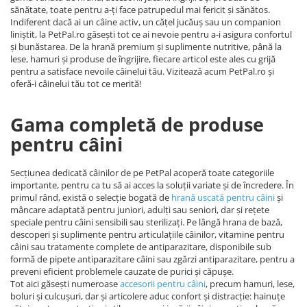
sănătate, toate pentru a-ți face patrupedul mai fericit și sănătos.
Indiferent dacă ai un câine activ, un cățel jucăuș sau un companion
liniștit, la PetPal.ro găsești tot ce ai nevoie pentru a-i asigura confortul
și bunăstarea. De la hrană premium și suplimente nutritive, până la
lese, hamuri și produse de îngrijire, fiecare articol este ales cu grijă
pentru a satisface nevoile câinelui tău. Vizitează acum PetPal.ro și
oferă-i câinelui tău tot ce merită!
Gama completă de produse
pentru câini
Secțiunea dedicată câinilor de pe PetPal acoperă toate categoriile
importante, pentru ca tu să ai acces la soluții variate și de încredere. În
primul rând, există o selecție bogată de
hrană uscată pentru câini
și
mâncare adaptată pentru juniori, adulți sau seniori, dar și rețete
speciale pentru câini sensibili sau sterilizați. Pe lângă hrana de bază,
descoperi și suplimente pentru articulațiile câinilor, vitamine pentru
câini sau tratamente complete de antiparazitare, disponibile sub
formă de pipete antiparazitare câini sau zgărzi antiparazitare, pentru a
preveni eficient problemele cauzate de purici și căpușe.
Tot aici găsești numeroase
accesorii pentru câini
, precum hamuri, lese,
boluri și culcușuri, dar și articolere aduc confort și distracție: hainuțe