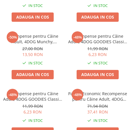
Haine Câini
Zgărzi & Hamuri
IN STOC
IN STOC
ADAUGA IN COS
ADAUGA IN COS
Recompense pentru Câine
Recompense pentru Câine
-50%
-48%
Adult, 4DOG Munchy,
Adult, 4DOG GOODIES Classic,
Batoane, Vită, 12.5cm, 100
Strips de Pui, 100g
27,00 RON
11,99 RON
bucăți
13,50 RON
6,23 RON
IN STOC
IN STOC
ADAUGA IN COS
ADAUGA IN COS
Recompense pentru Câine
Pachet Economic Recompense
-48%
-48%
Adult, 4DOG GOODIES Classic,
pentru Câine Adult, 4DOG
Sticks cu Pui și Orez, 100g
GOODIES Barbecue, Cotlete
11,99 RON
71,94 RON
de Miel, 6x100g
6,23 RON
37,41 RON
IN STOC
IN STOC