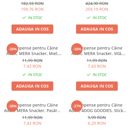
77x46cm
EXCLUSION Intestinal, Toate
182,93 RON
424,90 RON
Rasele, Porc și Orez, 12kg
109,76 RON
259,19 RON
IN STOC
IN STOC
ADAUGA IN COS
ADAUGA IN COS
Recompense pentru Câine
Recompense pentru Câine
-38%
-38%
Adult, MERA Snacker, Miel,
Adult, MERA Snacker, Vită,
200g
200g
11,99 RON
11,99 RON
7,43 RON
7,43 RON
IN STOC
IN STOC
ADAUGA IN COS
ADAUGA IN COS
Recompense pentru Câine
Recompense pentru Câine
-38%
-37%
Adult, MERA Snacker, Pasăre,
Adult, 4DOG GOODIES, Sticks
200g
din Orez, Talie Mică, 12 cm, 6
11,99 RON
9,99 RON
bucăți/pungă
7,43 RON
6,29 RON