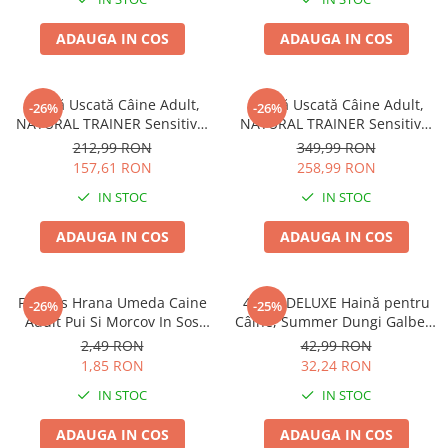
ADAUGA IN COS
ADAUGA IN COS
Hrană Uscată Câine Adult,
Hrană Uscată Câine Adult,
-26%
-26%
NATURAL TRAINER Sensitive,
NATURAL TRAINER Sensitive,
Talie Mică, Vită și Orez, 7kg
Fără Gluten, Talie
212,99 RON
349,99 RON
Medie/Mare, Rață, 12kg
157,61 RON
258,99 RON
IN STOC
IN STOC
ADAUGA IN COS
ADAUGA IN COS
Friskies Hrana Umeda Caine
4DOG DELUXE Haină pentru
-26%
-25%
Adult Pui Si Morcov In Sos
Câine, Summer Dungi Galben,
100g
35 cm
2,49 RON
42,99 RON
1,85 RON
32,24 RON
IN STOC
IN STOC
ADAUGA IN COS
ADAUGA IN COS