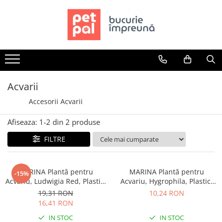
Toate Produsele
Câini
Hrană Uscată Câini
Câine Junior
Acvarii
Câine Adult
Accesorii Acvarii
Câine Senior
Hrană Umedă Câini
Afiseaza:
1-
2
din
2
produse
Câine Junior
FILTRE
Câine Adult
Diete Veterinare Câini
MARINA Plantă pentru
MARINA Plantă pentru
-15%
Uscată
Acvariu, Ludwigia Red, Plastic,
Acvariu, Hygrophila, Plastic,
Umedă
30 cm
20 cm
19,31 RON
10,24 RON
Recompense Câini
16,41 RON
Biscuiți
IN STOC
IN STOC