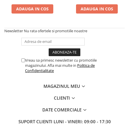
Piele Presată
ADAUGA IN COS
ADAUGA IN COS
Proteice
Cremoase
Semi-umede
Newsletter
Nu rata ofertele si promotiile noastre
Pernuțe
Îngrijire Câini
Covorașe Igienice Câini
Igienă Câini
Vreau sa primesc newsletter cu promotiile
magazinului. Afla mai multe in
Politica de
Șampoane Câini
Confidentialitate
Antiparazitare Câini
Vitamine Câini
MAGAZINUL MEU
Perii & Piepteni
Accesorii Câini
CLIENTI
Culcușuri & Saltele Câini
DATE COMERCIALE
Castroane și Adapatori
Cuști și Genți
SUPORT CLIENTI
LUNI - VINERI: 09:00 - 17:30
Zgărzi, Lese & Hamuri