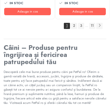
IN STOC
IN STOC
Adauga in cos
Adauga in cos
1
2
3
11
...
Câini – Produse pentru
îngrijirea și fericirea
patrupedului tău
Descoperă cele mai bune produse pentru câini pe PetPal.ro! Oferim o
gamă variată de hrană, accesorii, jucării, îngrijire și produse de sănătate,
toate pentru a-ți face patrupedul mai fericit și sănătos. Indiferent dacă ai
un câine activ, un cățel jucăuș sau un companion liniștit, la PetPal.ro
găsești tot ce ai nevoie pentru a-i asigura confortul și bunăstarea. De la
hrană premium și suplimente nutritive, până la lese, hamuri și produse de
îngrijire, fiecare articol este ales cu grijă pentru a satisface nevoile câinelui
tău. Vizitează acum PetPal.ro și oferă-i câinelui tău tot ce merită!