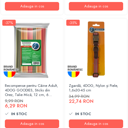
Adauga in cos
Adauga in cos
-37%
-35%
Recompense pentru Câine Adult,
Zgardă, 4DOG, Nylon și Piele,
4DOG GOODIES, Sticks din
1,6x30-45 cm
Orez, Talie Mică, 12 cm, 6
34,99 RON
bucăți/pungă
9,99 RON
22,74 RON
6,29 RON
IN STOC
IN STOC
Adauga in cos
Adauga in cos