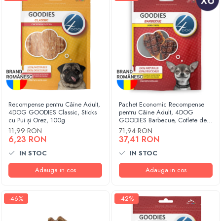
Recompense pentru Câine Adult,
Pachet Economic Recompense
4DOG GOODIES Classic, Sticks
pentru Câine Adult, 4DOG
cu Pui și Orez, 100g
GOODIES Barbecue, Cotlete de
Miel, 6x100g
11,99 RON
71,94 RON
6,23 RON
37,41 RON
IN STOC
IN STOC
Adauga in cos
Adauga in cos
-46%
-42%