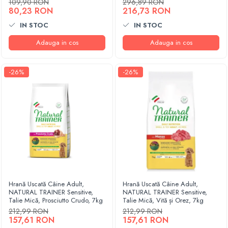
109,90 RON
296,89 RON
80,23 RON
216,73 RON
IN STOC
IN STOC
Adauga in cos
Adauga in cos
-26%
-26%
Hrană Uscată Câine Adult,
Hrană Uscată Câine Adult,
NATURAL TRAINER Sensitive,
NATURAL TRAINER Sensitive,
Talie Mică, Prosciutto Crudo, 7kg
Talie Mică, Vită și Orez, 7kg
212,99 RON
212,99 RON
157,61 RON
157,61 RON