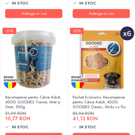
IN STOC
IN STOC
Adauga in cos
Adauga in cos
-51%
-51%
Recompense pentru Câine Adult,
Pachet Economic Recompense
4DOG GOODIES Trainer, Miel și
pentru Câine Adult, 4DOG
Orez, 500g
GOODIES Classic, Sticks cu Pui și
Orez, 6x100g
21,99 RON
83,94 RON
10,77 RON
41,13 RON
IN STOC
IN STOC