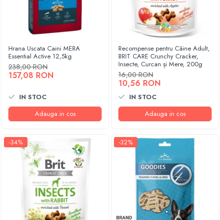
Hrana Uscata Caini MERA
Recompense pentru Câine Adult,
Essential Active 12,5kg
BRIT CARE Crunchy Cracker,
Insecte, Curcan și Mere, 200g
238,00 RON
157,08 RON
16,00 RON
10,56 RON
IN STOC
IN STOC
Adauga in cos
Adauga in cos
-34%
-32%