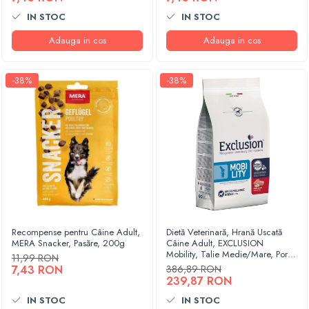
IN STOC
IN STOC
Adauga in cos
Adauga in cos
-38%
-38%
Recompense pentru Câine Adult,
Dietă Veterinară, Hrană Uscată
MERA Snacker, Pasăre, 200g
Câine Adult, EXCLUSION
Mobility, Talie Medie/Mare, Porc
11,99 RON
și Orez, 12kg
7,43 RON
386,89 RON
239,87 RON
IN STOC
IN STOC