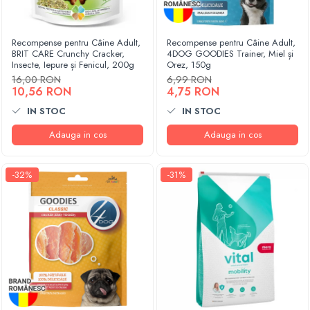
Recompense pentru Câine Adult,
Recompense pentru Câine Adult,
BRIT CARE Crunchy Cracker,
4DOG GOODIES Trainer, Miel și
Insecte, Iepure și Fenicul, 200g
Orez, 150g
16,00 RON
6,99 RON
10,56 RON
4,75 RON
IN STOC
IN STOC
Adauga in cos
Adauga in cos
-32%
-31%