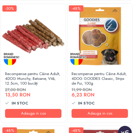
-50%
-48%
Recompense pentru Câine Adult,
Recompense pentru Câine Adult,
4DOG Munchy, Batoane, Vită,
4DOG GOODIES Classic, Strips
12.5cm, 100 bucăți
de Pui, 100g
27,00 RON
11,99 RON
13,50 RON
6,23 RON
IN STOC
IN STOC
Adauga in cos
Adauga in cos
-48%
-48%