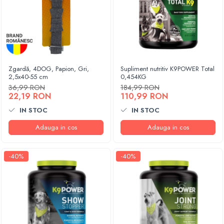
Zgardă, 4DOG, Papion, Gri,
Supliment nutritiv K9POWER Total
2,5x40-55 cm
0,454KG
36,99 RON
184,99 RON
22,19 RON
110,99 RON
IN STOC
IN STOC
Adauga in cos
Adauga in cos
-40%
-40%