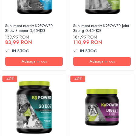
Supliment nutritiv K9POWER
Supliment nutritiv K9POWER Joint
Show Stopper 0,454KG
Strong 0,454KG
139,99 RON
184,99 RON
83,99 RON
110,99 RON
IN STOC
IN STOC
Adauga in cos
Adauga in cos
-40%
-40%