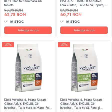
BEST Blanita Sanatoasa 60
NATURAL TRAINER Sensitive,
tablete
Fără Gluten, Talie Mică, Iepure,
2kg
90,99 RON
87,99 RON
62,78 RON
60,71 RON
IN STOC
IN STOC
Adauga in cos
Adauga in cos
-27%
-27%
Dietă Veterinară, Hrană Uscată
Dietă Veterinară, Hrană Uscată
Câine Adult, EXCLUSION
Câine Adult, EXCLUSION
Intestinal, Talie Medie/Mare, Porc
Intestinal, Talie Mică, Porc și
și Orez, 2kg
Orez, 7kg