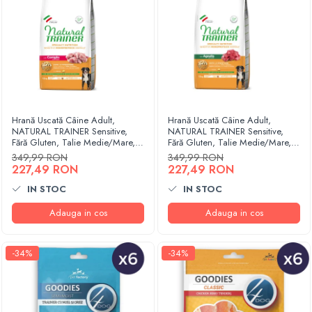
Hrană Uscată Câine Adult,
Hrană Uscată Câine Adult,
NATURAL TRAINER Sensitive,
NATURAL TRAINER Sensitive,
Fără Gluten, Talie Medie/Mare,
Fără Gluten, Talie Medie/Mare,
Iepure, 12kg
Miel, 12kg
349,99 RON
349,99 RON
227,49 RON
227,49 RON
IN STOC
IN STOC
Adauga in cos
Adauga in cos
-34%
-34%