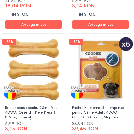
41,94 RON
6,99 RON
18,04 RON
3,14 RON
IN STOC
IN STOC
Adauga in cos
Adauga in cos
-55%
-53%
Recompense pentru Câine Adult,
Pachet Economic Recompense
4DOG, Oase din Piele Presată,
pentru Câine Adult, 4DOG
8.5cm, 3 bucăți
GOODIES Classic, Strips de Pui,
6x100g
6,99 RON
83,94 RON
3,15 RON
39,45 RON