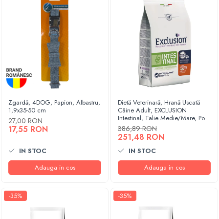
Zgardă, 4DOG, Papion, Albastru,
Dietă Veterinară, Hrană Uscată
1,9x35-50 cm
Câine Adult, EXCLUSION
Intestinal, Talie Medie/Mare, Porc
27,00 RON
și Orez, 12kg
17,55 RON
386,89 RON
251,48 RON
IN STOC
IN STOC
Adauga in cos
Adauga in cos
-35%
-35%