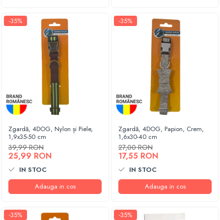
-35%
-35%
Zgardă, 4DOG, Nylon și Piele,
Zgardă, 4DOG, Papion, Crem,
1,9x35-50 cm
1,6x30-40 cm
39,99 RON
27,00 RON
25,99 RON
17,55 RON
IN STOC
IN STOC
Adauga in cos
Adauga in cos
-35%
-35%