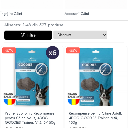
Haine Câini
Zgărzi & Hamuri
Îngrijire Câini
Accesorii Câini
Afiseaza:
1-
48
din
527
produse
Filtre
-57%
-55%
Pachet Economic Recompense
Recompense pentru Câine Adult,
pentru Câine Adult, 4DOG
4DOG GOODIES Trainer, Vită,
GOODIES Trainer, Vită, 6x150g
150g