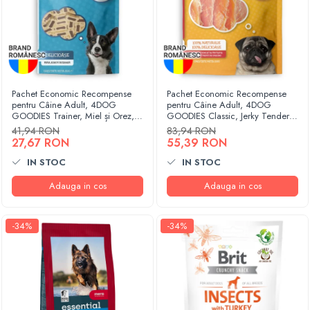
Pachet Economic Recompense
Pachet Economic Recompense
pentru Câine Adult, 4DOG
pentru Câine Adult, 4DOG
GOODIES Trainer, Miel și Orez,
GOODIES Classic, Jerky Tenders
6x150g
Pui, 6x100g
41,94 RON
83,94 RON
27,67 RON
55,39 RON
IN STOC
IN STOC
Adauga in cos
Adauga in cos
-34%
-34%