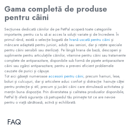
Gama completă de produse
pentru câini
Secțiunea dedicată câinilor de pe PetPal acoperă toate categoriile
importante, pentru ca tu să ai acces la soluții variate și de încredere. În
primul rând, există o selecție bogată de
hrană uscată pentru câini
și
mâncare adaptată pentru juniori, adulți sau seniori, dar și rețete speciale
pentru câini sensibili sau sterilizați. Pe lângă hrana de bază, descoperi și
suplimente pentru articulațiile câinilor, vitamine pentru câini sau tratamente
complete de antiparazitare, disponibile sub formă de pipete antiparazitare
câini sau zgărzi antiparazitare, pentru a preveni eficient problemele
cauzate de purici și căpușe.
Tot aici găsești numeroase
accesorii pentru câini
, precum hamuri, lese,
boluri și culcușuri, dar și articolere aduc confort și distracție: hainuțe căței
pentru protecție și stil, precum și jucării câini care stimulează activitatea și
mențin buna dispoziție. Prin diversitatea și calitatea produselor disponibile,
PetPal îți oferă siguranța că patrupedul tău primește tot ce are nevoie
pentru o viață sănătoasă, activă și echilibrată.
FAQ