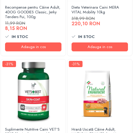
Recompense pentru Câine Adult,
Dieta Veterinara Caini MERA
4DOG GOODIES Classic, Jerky
VITAL Mobility 10kg
Tenders Pui, 100g
318,99 RON
11,99 RON
220,10 RON
8,15 RON
IN STOC
IN STOC
Adauga in cos
Adauga in cos
-31%
-31%
Suplimente Nutritive Caini VET'S
Hrană Uscată Câine Adult,