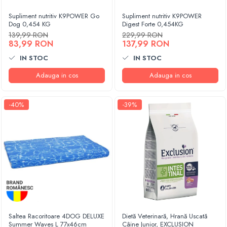
Supliment nutritiv K9POWER Go
Supliment nutritiv K9POWER
Dog 0,454 KG
Digest Forte 0,454KG
139,99 RON
229,99 RON
83,99 RON
137,99 RON
IN STOC
IN STOC
Adauga in cos
Adauga in cos
-40%
-39%
Saltea Racoritoare 4DOG DELUXE
Dietă Veterinară, Hrană Uscată
Summer Waves L 77x46cm
Câine Junior, EXCLUSION