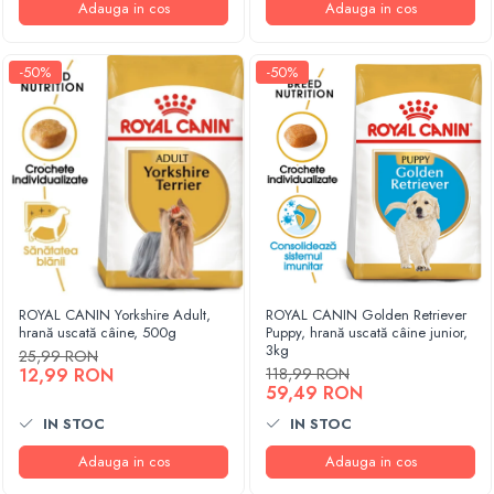
Adauga in cos
Adauga in cos
-50%
-50%
ROYAL CANIN Yorkshire Adult,
ROYAL CANIN Golden Retriever
hrană uscată câine, 500g
Puppy, hrană uscată câine junior,
3kg
25,99 RON
12,99 RON
118,99 RON
59,49 RON
IN STOC
IN STOC
Adauga in cos
Adauga in cos