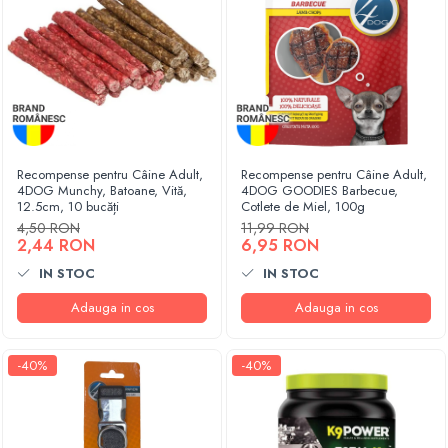
Recompense pentru Câine Adult,
Recompense pentru Câine Adult,
4DOG Munchy, Batoane, Vită,
4DOG GOODIES Barbecue,
12.5cm, 10 bucăți
Cotlete de Miel, 100g
4,50 RON
11,99 RON
2,44 RON
6,95 RON
IN STOC
IN STOC
Adauga in cos
Adauga in cos
-40%
-40%