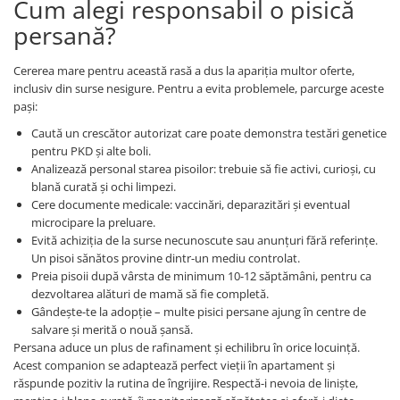
Cum alegi responsabil o pisică
persană?
Cererea mare pentru această rasă a dus la apariția multor oferte,
inclusiv din surse nesigure. Pentru a evita problemele, parcurge aceste
pași:
Caută un crescător autorizat care poate demonstra testări genetice
pentru PKD și alte boli.
Analizează personal starea pisoilor: trebuie să fie activi, curioși, cu
blană curată și ochi limpezi.
Cere documente medicale: vaccinări, deparazitări și eventual
microcipare la preluare.
Evită achiziția de la surse necunoscute sau anunțuri fără referințe.
Un pisoi sănătos provine dintr-un mediu controlat.
Preia pisoii după vârsta de minimum 10-12 săptămâni, pentru ca
dezvoltarea alături de mamă să fie completă.
Gândește-te la adopție – multe pisici persane ajung în centre de
salvare și merită o nouă șansă.
Persana aduce un plus de rafinament și echilibru în orice locuință.
Acest companion se adaptează perfect vieții în apartament și
răspunde pozitiv la rutina de îngrijire. Respectă-i nevoia de liniște,