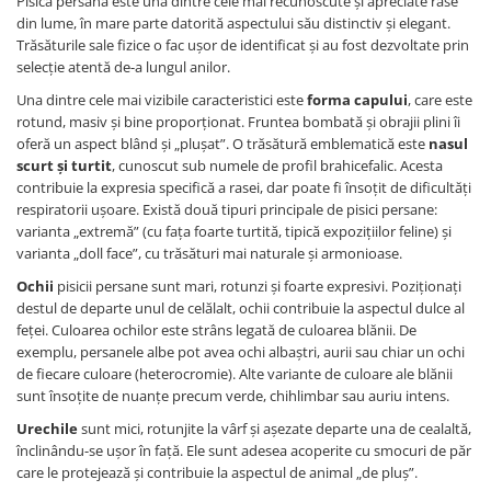
Pisica persană este una dintre cele mai recunoscute și apreciate rase
Jucării Câini
din lume, în mare parte datorită aspectului său distinctiv și elegant.
Trăsăturile sale fizice o fac ușor de identificat și au fost dezvoltate prin
Haine Câini
selecție atentă de-a lungul anilor.
Pisici
Una dintre cele mai vizibile caracteristici este
forma capului
, care este
Hrană Uscată Pisică
rotund, masiv și bine proporționat. Fruntea bombată și obrajii plini îi
Pisică Junior
oferă un aspect blând și „plușat”. O trăsătură emblematică este
nasul
scurt și turtit
, cunoscut sub numele de profil brahicefalic. Acesta
Pisică Adult
contribuie la expresia specifică a rasei, dar poate fi însoțit de dificultăți
Pisică Senior
respiratorii ușoare. Există două tipuri principale de pisici persane:
Hrană Umedă Pisică
varianta „extremă” (cu fața foarte turtită, tipică expozițiilor feline) și
varianta „doll face”, cu trăsături mai naturale și armonioase.
Pisică Junior
Ochii
pisicii persane sunt mari, rotunzi și foarte expresivi. Poziționați
Pisică Adult
destul de departe unul de celălalt, ochii contribuie la aspectul dulce al
Pisică Senior
feței. Culoarea ochilor este strâns legată de culoarea blănii. De
Diete Veterinare Pisică
exemplu, persanele albe pot avea ochi albaștri, aurii sau chiar un ochi
de fiecare culoare (heterocromie). Alte variante de culoare ale blănii
Uscată
sunt însoțite de nuanțe precum verde, chihlimbar sau auriu intens.
Umedă
Urechile
sunt mici, rotunjite la vârf și așezate departe una de cealaltă,
Recompense Pisici
înclinându-se ușor în față. Ele sunt adesea acoperite cu smocuri de păr
Cremoase
care le protejează și contribuie la aspectul de animal „de pluș”.