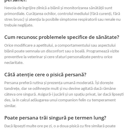
Nevoia de îngrijire zilnică a blănii și monitorizarea sănătății sunt
primordiale. Curățarea ochilor, controlul mediului (fără curenți, fără
stres brusc) și atenția la posibile simptome respiratorii sau renale nu
trebuie neglijate.
Cum recunosc problemele specifice de sănătate?
Orice modificare a apetitului, a comportamentului sau aspectului
blănii poate semnala un disconfort sau o boală. Programează vizite
preventive la veterinar și cere sfaturi personalizate pentru orice
neclaritate.
Câtă atenție cere o pisică persană?
Persana preferă rutina și prezența umană moderată. Își dorește
tandrețe, dar se odihnește mult și nu devine agitată dacă rămâne
câteva ore singură. Asigură-i jucării și un spațiu privat, iar dacă lipsești
des, ia în calcul adăugarea unui companion felin cu temperament
similar.
Poate persana trăi singură pe termen lung?
Dacă lipsești multe ore pe zi, o a doua pisică cu fire similară poate