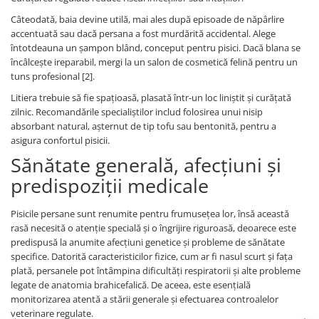
Câteodată, baia devine utilă, mai ales după episoade de năpârlire
accentuată sau dacă persana a fost murdărită accidental. Alege
întotdeauna un șampon blând, conceput pentru pisici. Dacă blana se
încâlcește ireparabil, mergi la un salon de cosmetică felină pentru un
tuns profesional [2].
Litiera trebuie să fie spațioasă, plasată într-un loc liniștit și curățată
zilnic. Recomandările specialiștilor includ folosirea unui nisip
absorbant natural, așternut de tip tofu sau bentonită, pentru a
asigura confortul pisicii.
Sănătate generală, afecțiuni și
predispoziții medicale
Pisicile persane sunt renumite pentru frumusețea lor, însă această
rasă necesită o atenție specială și o îngrijire riguroasă, deoarece este
predispusă la anumite afecțiuni genetice și probleme de sănătate
specifice. Datorită caracteristicilor fizice, cum ar fi nasul scurt și fața
plată, persanele pot întâmpina dificultăți respiratorii și alte probleme
legate de anatomia brahicefalică. De aceea, este esențială
monitorizarea atentă a stării generale și efectuarea controalelor
veterinare regulate.