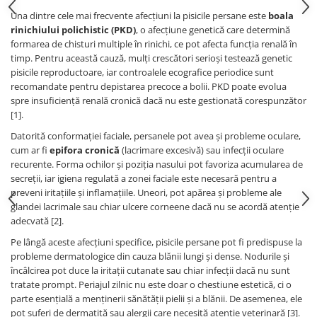
Una dintre cele mai frecvente afecțiuni la pisicile persane este
boala
rinichiului polichistic (PKD)
, o afecțiune genetică care determină
formarea de chisturi multiple în rinichi, ce pot afecta funcția renală în
timp. Pentru această cauză, mulți crescători serioși testează genetic
pisicile reproductoare, iar controalele ecografice periodice sunt
recomandate pentru depistarea precoce a bolii. PKD poate evolua
spre insuficiență renală cronică dacă nu este gestionată corespunzător
[1].
Datorită conformației faciale, persanele pot avea și probleme oculare,
cum ar fi
epifora cronică
(lacrimare excesivă) sau infecții oculare
recurente. Forma ochilor și poziția nasului pot favoriza acumularea de
secreții, iar igiena regulată a zonei faciale este necesară pentru a
preveni iritațiile și inflamațiile. Uneori, pot apărea și probleme ale
glandei lacrimale sau chiar ulcere corneene dacă nu se acordă atenție
adecvată [2].
Pe lângă aceste afecțiuni specifice, pisicile persane pot fi predispuse la
probleme dermatologice din cauza blănii lungi și dense. Nodurile și
încâlcirea pot duce la iritații cutanate sau chiar infecții dacă nu sunt
tratate prompt. Periajul zilnic nu este doar o chestiune estetică, ci o
parte esențială a menținerii sănătății pielii și a blănii. De asemenea, ele
pot suferi de dermatită sau alergii care necesită atenție veterinară [3].