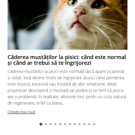
Căderea mustăților la pisici: când este normal
și când ar trebui să te îngrijorezi
Căderea mustăților la pisici este normală dacă apare ocazional
și izolat, însă devine motiv de îngrijorare atunci când pierderea
este bruscă, excesivă sau însoțită de alte simptome. Mulți
proprietari descoperă o mustață pe podea și se tem că pisica
are o problemă. În realitate, vibrisele trec printr-un ciclu natural
de regenerare, la fel ca blana....
Citeste mai mult