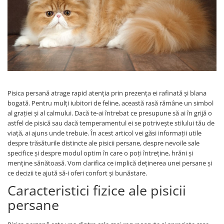
Piele Presată
Proteice
Cremoase
Semi-umede
Pernuțe
Îngrijire Câini
Covorașe Igienice Câini
Pisica persană atrage rapid atenția prin prezența ei rafinată și blana
Igienă Câini
bogată. Pentru mulți iubitori de feline, această rasă rămâne un simbol
al grației și al calmului. Dacă te-ai întrebat ce presupune să ai în grijă o
Șampoane Câini
astfel de pisică sau dacă temperamentul ei se potrivește stilului tău de
Antiparazitare Câini
viață, ai ajuns unde trebuie. În acest articol vei găsi informații utile
Vitamine Câini
despre trăsăturile distincte ale pisicii persane, despre nevoile sale
specifice și despre modul optim în care o poți întreține, hrăni și
Perii & Piepteni
menține sănătoasă. Vom clarifica ce implică deținerea unei persane și
Accesorii Câini
ce decizii te ajută să-i oferi confort și bunăstare.
Culcușuri & Saltele Câini
Caracteristici fizice ale pisicii
Castroane și Adapatori
persane
Cuști și Genți
Zgărzi, Lese & Hamuri