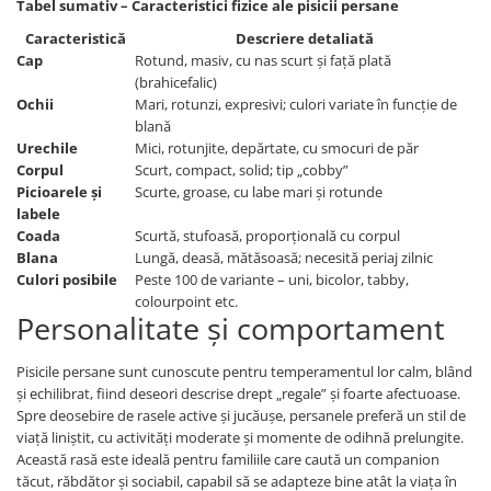
Tabel sumativ – Caracteristici fizice ale pisicii persane
Zgărzi & Hamuri
Caracteristică
Descriere detaliată
Păsări
Cap
Rotund, masiv, cu nas scurt și față plată
Hrană Păsări
(brahicefalic)
Ochii
Mari, rotunzi, expresivi; culori variate în funcție de
Meniuri Păsări
blană
Suplimente Nutritive
Urechile
Mici, rotunjite, depărtate, cu smocuri de păr
Delicii Păsări
Corpul
Scurt, compact, solid; tip „cobby”
Picioarele și
Scurte, groase, cu labe mari și rotunde
Batoane
labele
Îngrijire Păsări
Coada
Scurtă, stufoasă, proporțională cu corpul
Blana
Lungă, deasă, mătăsoasă; necesită periaj zilnic
Așternut Igienic Păsări
Culori posibile
Peste 100 de variante – uni, bicolor, tabby,
Colivii
colourpoint etc.
Personalitate și comportament
Colivii
Rozătoare
Pisicile persane sunt cunoscute pentru temperamentul lor calm, blând
Hrană Rozătoare
și echilibrat, fiind deseori descrise drept „regale” și foarte afectuoase.
Fân Rozătoare
Spre deosebire de rasele active și jucăușe, persanele preferă un stil de
viață liniștit, cu activități moderate și momente de odihnă prelungite.
Meniuri Rozătoare
Această rasă este ideală pentru familiile care caută un companion
Delicii Rozătoare
tăcut, răbdător și sociabil, capabil să se adapteze bine atât la viața în