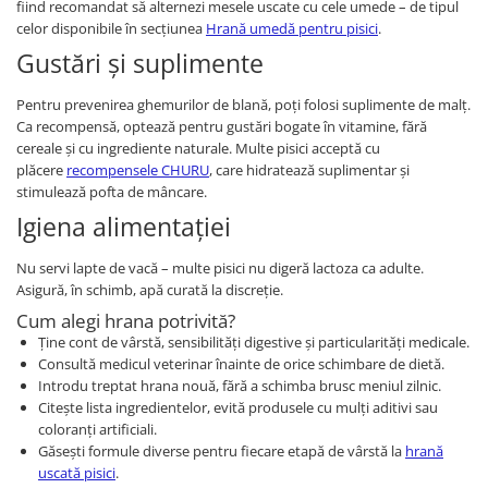
fiind recomandat să alternezi mesele uscate cu cele umede – de tipul
celor disponibile în secțiunea
Hrană umedă pentru pisici
.
Gustări și suplimente
Pentru prevenirea ghemurilor de blană, poți folosi suplimente de malț.
Ca recompensă, optează pentru gustări bogate în vitamine, fără
cereale și cu ingrediente naturale. Multe pisici acceptă cu
plăcere
recompensele CHURU
, care hidratează suplimentar și
stimulează pofta de mâncare.
Igiena alimentației
Nu servi lapte de vacă – multe pisici nu digeră lactoza ca adulte.
Asigură, în schimb, apă curată la discreție.
Cum alegi hrana potrivită?
Ține cont de vârstă, sensibilități digestive și particularități medicale.
Consultă medicul veterinar înainte de orice schimbare de dietă.
Introdu treptat hrana nouă, fără a schimba brusc meniul zilnic.
Citește lista ingredientelor, evită produsele cu mulți aditivi sau
coloranți artificiali.
Găsești formule diverse pentru fiecare etapă de vârstă la
hrană
uscată pisici
.