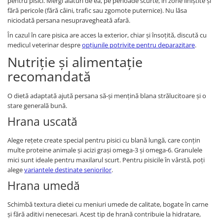
pentru pisici. Mergi alături de ea, pe perioade scurte, în zone liniștite și
fără pericole (fără câini, trafic sau zgomote puternice). Nu lăsa
niciodată persana nesupravegheată afară.
În cazul în care pisica are acces la exterior, chiar și însoțită, discută cu
medicul veterinar despre
opțiunile potrivite pentru deparazitare
.
Nutriție și alimentație
recomandată
O dietă adaptată ajută persana să-și mențină blana strălucitoare și o
stare generală bună.
Hrana uscată
Alege rețete create special pentru pisici cu blană lungă, care conțin
multe proteine animale și acizi grași omega-3 și omega-6. Granulele
mici sunt ideale pentru maxilarul scurt. Pentru pisicile în vârstă, poți
alege
variantele destinate seniorilor
.
Hrana umedă
Schimbă textura dietei cu meniuri umede de calitate, bogate în carne
și fără aditivi nenecesari. Acest tip de hrană contribuie la hidratare,