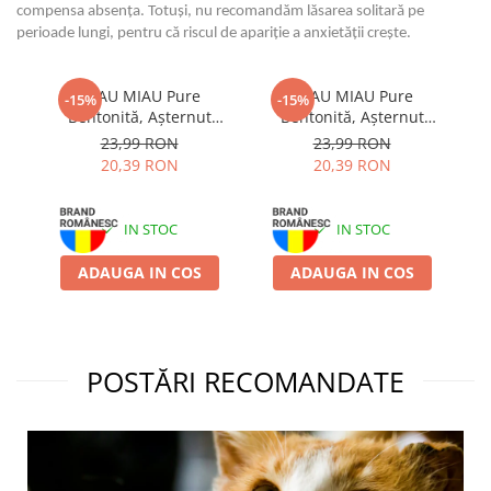
compensa absența. Totuși, nu recomandăm lăsarea solitară pe
perioade lungi, pentru că riscul de apariție a anxietății crește.
MIAU MIAU Pure
MIAU MIAU Pure
-15%
-15%
Bentonită, Așternut
Bentonită, Așternut
Igienic pentru Pisică,
Igienic pentru Pisică,
23,99 RON
23,99 RON
Lavandă, 5L
Marseille Soap, 5L
20,39 RON
20,39 RON
IN STOC
IN STOC
ADAUGA IN COS
ADAUGA IN COS
POSTĂRI RECOMANDATE