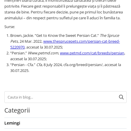
menține-i blana curată, îi monitorizează sănătatea și oferă-i diete
potrivite. Fiecare gest responsabil îi prelungește viața și îi păstrează
starea de bine. Pentru fiecare decizie, pune pe primul loc bunăstarea
animalului – din respect pentru sufletul pe care îl aduci în familia ta.
Surse:
Brown, Jackie. “Get to Know the Sweet Persian Cat.”
The Spruce
Pets
, 24 Mar. 2022,
www.thesprucepets.com/persian-cat-breed-
5220970
, accesat la 30.07.2025;
“Persian.”
Www.petmd.com
,
www.petmd.com/cat/breeds/persian
,
accesat la 30.07.2025;
“Persian - Cfa.”
Cfa
, 8 July 2024, cfa.org/breed/persian/, accesat la
30.07.2025.
Categorii
Lemingi