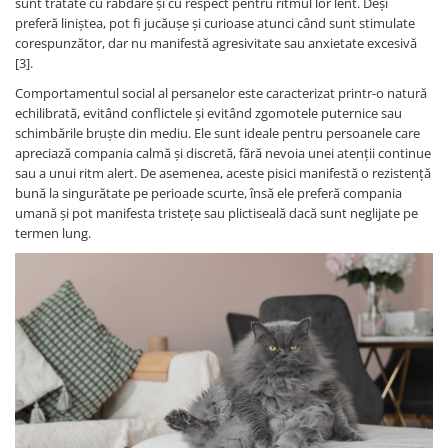
sunt tratate cu răbdare și cu respect pentru ritmul lor lent. Deși
preferă liniștea, pot fi jucăușe și curioase atunci când sunt stimulate
corespunzător, dar nu manifestă agresivitate sau anxietate excesivă
[3].
Comportamentul social al persanelor este caracterizat printr-o natură
echilibrată, evitând conflictele și evitând zgomotele puternice sau
schimbările bruște din mediu. Ele sunt ideale pentru persoanele care
apreciază compania calmă și discretă, fără nevoia unei atenții continue
sau a unui ritm alert. De asemenea, aceste pisici manifestă o rezistență
bună la singurătate pe perioade scurte, însă ele preferă compania
umană și pot manifesta tristețe sau plictiseală dacă sunt neglijate pe
termen lung.