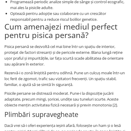
Programează periodic analize simple de sânge și control ecografic,
mai ales la pisicile adulte.
Optează pentru adopție sau colaborare cu un crescător
responsabil pentru a reduce riscul bolilor genetice.
Cum amenajezi mediul perfect
pentru pisica persană?
Pisica persană se dezvoltă cel mai bine într-un spațiu de interior,
protejat de factori stresanți și de pericole externe. Blana lungă reține
ușor praful și impuritățile, iar fața scurtă scade abilitatea de orientare
sau apărare în exterior.
Rezervă-i o zonă liniștită pentru odihnă. Pune un culcuș moale într-un
loc ferit de zgomot, trafic sau vizitatori frecvenți. Un spațiu stabil,
familiar, o ajută să se simtă în siguranță.
Pisicile persane se distrează moderat. Pune-i la dispoziție jucării
adaptate, precum mingi, șoricei, undițe sau tuneluri scurte. Aceste
obiecte mențin activitatea fizică necesară și previn monotonia [2].
Plimbări supravegheate
Dacă vrei să-i oferi experiența ieșirii afară, folosește un ham și o lesă