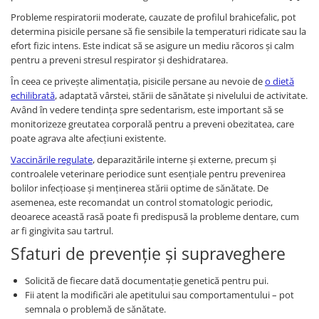
Probleme respiratorii moderate, cauzate de profilul brahicefalic, pot
determina pisicile persane să fie sensibile la temperaturi ridicate sau la
efort fizic intens. Este indicat să se asigure un mediu răcoros și calm
pentru a preveni stresul respirator și deshidratarea.
În ceea ce privește alimentația, pisicile persane au nevoie de
o dietă
echilibrată
, adaptată vârstei, stării de sănătate și nivelului de activitate.
Având în vedere tendința spre sedentarism, este important să se
monitorizeze greutatea corporală pentru a preveni obezitatea, care
poate agrava alte afecțiuni existente.
Vaccinările regulate
, deparazitările interne și externe, precum și
controalele veterinare periodice sunt esențiale pentru prevenirea
bolilor infecțioase și menținerea stării optime de sănătate. De
asemenea, este recomandat un control stomatologic periodic,
deoarece această rasă poate fi predispusă la probleme dentare, cum
ar fi gingivita sau tartrul.
Sfaturi de prevenție și supraveghere
Solicită de fiecare dată documentație genetică pentru pui.
Fii atent la modificări ale apetitului sau comportamentului – pot
semnala o problemă de sănătate.