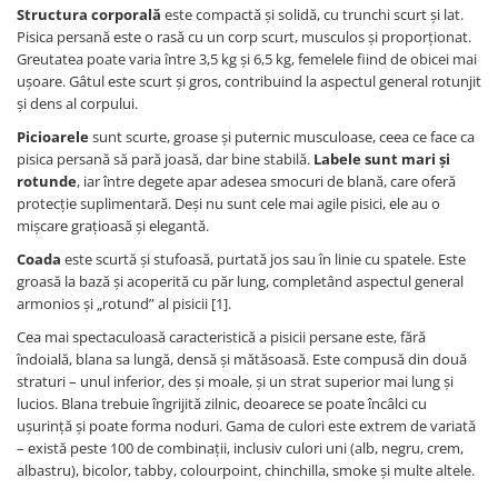
Pernuțe
Structura corporală
este compactă și solidă, cu trunchi scurt și lat.
Pisica persană este o rasă cu un corp scurt, musculos și proporționat.
Semi-umede
Greutatea poate varia între 3,5 kg și 6,5 kg, femelele fiind de obicei mai
Proteice
ușoare. Gâtul este scurt și gros, contribuind la aspectul general rotunjit
Umede
și dens al corpului.
Îngrijire Pisici
Picioarele
sunt scurte, groase și puternic musculoase, ceea ce face ca
pisica persană să pară joasă, dar bine stabilă.
Labele sunt mari și
Așternut Igienic Pisici
rotunde
, iar între degete apar adesea smocuri de blană, care oferă
Igienă Pisici
protecție suplimentară. Deși nu sunt cele mai agile pisici, ele au o
Antiparazitare Pisici
mișcare grațioasă și elegantă.
Vitamine Pisici
Coada
este scurtă și stufoasă, purtată jos sau în linie cu spatele. Este
Perii & Piepteni Pisici
groasă la bază și acoperită cu păr lung, completând aspectul general
armonios și „rotund” al pisicii [1].
Accesorii Pisici
Cea mai spectaculoasă caracteristică a pisicii persane este, fără
Culcușuri & Saltele Pisici
îndoială, blana sa lungă, densă și mătăsoasă. Este compusă din două
Ansambluri Pisici
straturi – unul inferior, des și moale, și un strat superior mai lung și
Castroane & Adapatori Pisici
lucios. Blana trebuie îngrijită zilnic, deoarece se poate încâlci cu
Cuști & Genți Pisici
ușurință și poate forma noduri. Gama de culori este extrem de variată
– există peste 100 de combinații, inclusiv culori uni (alb, negru, crem,
Litiere Pisici
albastru), bicolor, tabby, colourpoint, chinchilla, smoke și multe altele.
Jucării Pisici