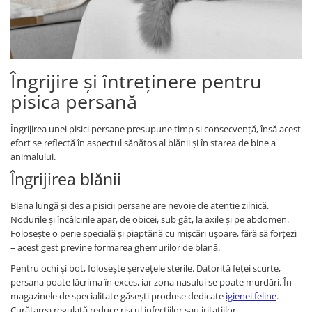
Îngrijire și întreținere pentru
pisica persană
Îngrijirea unei pisici persane presupune timp și consecvență, însă acest
efort se reflectă în aspectul sănătos al blănii și în starea de bine a
animalului.
Îngrijirea blănii
Blana lungă și des a pisicii persane are nevoie de atenție zilnică.
Nodurile și încâlcirile apar, de obicei, sub gât, la axile și pe abdomen.
Folosește o perie specială și piaptănă cu mișcări ușoare, fără să forțezi
– acest gest previne formarea ghemurilor de blană.
Pentru ochi și bot, folosește șervețele sterile. Datorită feței scurte,
persana poate lăcrima în exces, iar zona nasului se poate murdări. În
magazinele de specialitate găsești produse dedicate
igienei feline
.
Curățarea regulată reduce riscul infecțiilor sau iritațiilor.