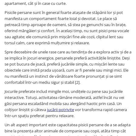
Batoane Rozătoare
apartament, cât și în case cu curte.
Îngrijire Rozătoare
Pisicile persane sunt în general foarte atașate de stăpânii lor și pot
manifesta un comportament foarte loial și devotat. Le place să
Așternut Igienic Rozătoare
petreacă timp aproape de oameni, să stea pe genunchi sau în brațe,
Cuști Rozătoare
oferind mângâieri și confort. În același timp, nu sunt pisici prea vocale
Pești
sau agitate; ele comunică prin mișcări fine ale cozii, clipitul lent sau
torsul calm, care exprimă mulțumire și relaxare.
Acvarii
Spre deosebire de unele rase care au tendința de a explora activ și de a
Accesorii Acvarii
se implica în jocuri energice, persanele preferă activitățile liniștite. Deși
Hrană
se pot bucura de joacă, preferă jucăriile simple, cu mișcări lente sau
obiectele care imită prada ușoară, cum ar fi penele sau mingi mici. Ele
Hrană Pești
nu manifestă un instinct de vânătoare foarte pronunțat și se simt
Hrană Broaște Țestoase
confortabil într-un mediu sigur și stabil [2].
Întreținere Acvariu
Jocurile preferate includ mingile moi, undițele cu pene sau jucăriile
Tratament Apă
interactive. Totuși, activitatea rămâne moderată, astfel încât nu vei
găsi persana escaladând mobila sau alergând haotic prin casă. Un
colțișor liniștit și câteva
jucării potrivite
vor transforma rapid camera
într-un spațiu preferat pentru relaxare.
Un alt aspect important este capacitatea pisicii persane de a se adapta
bine la prezența altor animale de companie sau copii, atâta timp cât