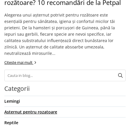
rozătoare? 10 recomandări de la Petpal
Proteice
Pernuțe
Cremoase
Semi-umede
Alegerea unui așternut potrivit pentru rozătoare este
Semi-umede
Proteice
esențială pentru sănătatea, igiena și confortul micilor tăi
Pernuțe
Umede
prieteni. De la hamsteri și porcușori de Guineea, până la
Îngrijire Câini
Îngrijire Pisici
iepuri sau gerbili, fiecare specie are nevoi specifice, iar
calitatea substratului influențează direct bunăstarea lor
Covorașe Igienice Câini
Așternut Igienic Pisici
zilnică. Un așternut de calitate absoarbe umezeala,
Igienă Câini
Igienă Pisici
neutralizează mirosurile...
Șampoane Câini
Antiparazitare Pisici
Citeste mai mult
Antiparazitare Câini
Vitamine Pisici
Vitamine Câini
Perii & Piepteni Pisici
Perii & Piepteni
Accesorii Pisici
Accesorii Câini
Categorii
Culcușuri & Saltele Pisici
Culcușuri & Saltele Câini
Ansambluri Pisici
Lemingi
Castroane și Adapatori
Castroane & Adapatori Pisici
Cuști și Genți
Cuști & Genți Pisici
Asternut pentru rozatoare
Zgărzi, Lese & Hamuri
Litiere Pisici
Reptile
Jucării Câini
Jucării Pisici