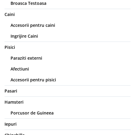
Broasca Testoasa
Haine Câini
Zgărzi & Hamuri
Caini
Accesorii pentru caini
Ingrijire Caini
Pisici
Paraziti externi
Afectiuni
Accesorii pentru pisici
Pasari
Hamsteri
Porcusor de Guineea
Iepuri