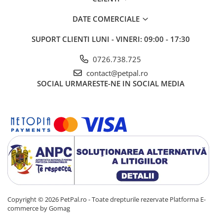
Zgărzi & Hamuri
DATE COMERCIALE
Păsări
Hrană Păsări
SUPORT CLIENTI
LUNI - VINERI: 09:00 - 17:30
Meniuri Păsări
0726.738.725
Suplimente Nutritive
contact@petpal.ro
Delicii Păsări
SOCIAL
URMARESTE-NE IN SOCIAL MEDIA
Batoane
Îngrijire Păsări
Așternut Igienic Păsări
Colivii
Colivii
Rozătoare
Hrană Rozătoare
Fân Rozătoare
Meniuri Rozătoare
Copyright © 2026 PetPal.ro - Toate drepturile rezervate
Platforma E-
commerce by Gomag
Delicii Rozătoare