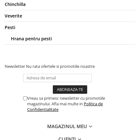
Pernuțe
Chinchilla
Semi-umede
Veverite
Proteice
Umede
Pesti
Îngrijire Pisici
Hrana pentru pesti
Așternut Igienic Pisici
Igienă Pisici
Antiparazitare Pisici
Newsletter
Nu rata ofertele si promotiile noastre
Vitamine Pisici
Perii & Piepteni Pisici
Accesorii Pisici
Culcușuri & Saltele Pisici
Vreau sa primesc newsletter cu promotiile
Ansambluri Pisici
magazinului. Afla mai multe in
Politica de
Confidentialitate
Castroane & Adapatori Pisici
Cuști & Genți Pisici
MAGAZINUL MEU
Litiere Pisici
Jucării Pisici
CLIENTI