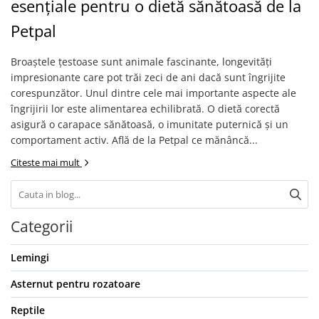
esențiale pentru o dietă sănătoasă de la
Piele Presată
Petpal
Proteice
Cremoase
Broaștele țestoase sunt animale fascinante, longevități
Semi-umede
impresionante care pot trăi zeci de ani dacă sunt îngrijite
Pernuțe
corespunzător. Unul dintre cele mai importante aspecte ale
Îngrijire Câini
îngrijirii lor este alimentarea echilibrată. O dietă corectă
asigură o carapace sănătoasă, o imunitate puternică și un
Covorașe Igienice Câini
comportament activ. Află de la Petpal ce mănâncă...
Igienă Câini
Citeste mai mult
Șampoane Câini
Antiparazitare Câini
Vitamine Câini
Perii & Piepteni
Categorii
Accesorii Câini
Lemingi
Culcușuri & Saltele Câini
Castroane și Adapatori
Asternut pentru rozatoare
Cuști și Genți
Reptile
Zgărzi, Lese & Hamuri