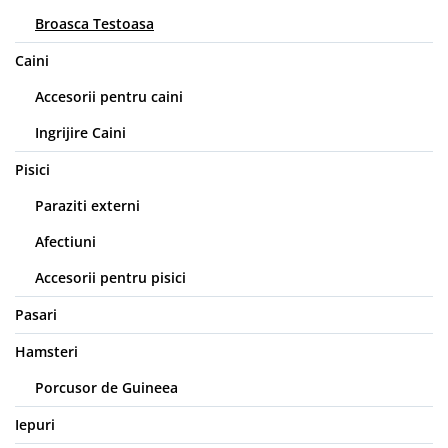
Jucării Câini
Broasca Testoasa
Haine Câini
Caini
Pisici
Accesorii pentru caini
Hrană Uscată Pisică
Pisică Junior
Ingrijire Caini
Pisică Adult
Pisici
Pisică Senior
Paraziti externi
Hrană Umedă Pisică
Pisică Junior
Afectiuni
Pisică Adult
Accesorii pentru pisici
Pisică Senior
Pasari
Diete Veterinare Pisică
Uscată
Hamsteri
Umedă
Porcusor de Guineea
Recompense Pisici
Iepuri
Cremoase