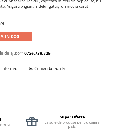
pisici. Absoarbe lichidul, captează mirosurile neplăcute, nu
uțe. Asigură o igienă îndelungată și un mediu curat.
are
A IN COS
ie de ajutor?
0726.738.725
informatii
Comanda rapida
Super Oferte
i
La sute de produse pentru caini si
de retur
pisici