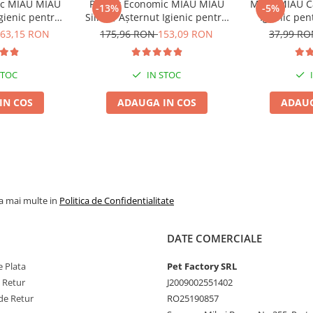
ic MIAU MIAU
Pachet Economic MIAU MIAU
MIAU MIAU Ca
-13%
-5%
Igienic pentru
Silicat, Așternut Igienic pentru
Igienic pen
ndă, 6x6L
Pisică, Fresh, 4x8L
Ver
63,15 RON
175,96 RON
153,09 RON
37,99 R
STOC
IN STOC
IN COS
ADAUGA IN COS
ADAUG
la mai multe in
Politica de Confidentialitate
DATE COMERCIALE
 Plata
Pet Factory SRL
e Retur
J2009002551402
de Retur
RO25190857