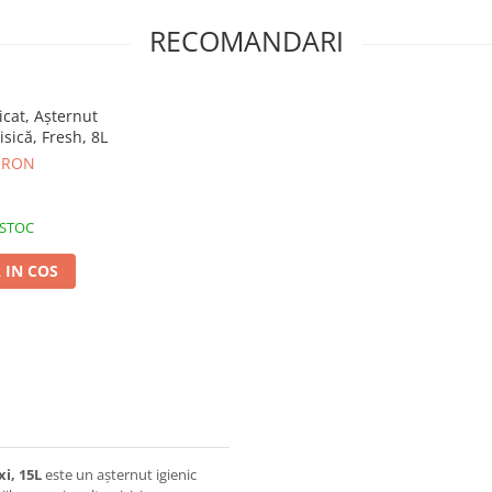
RECOMANDARI
cat, Așternut
isică, Fresh, 8L
 RON
 STOC
 IN COS
i, 15L
este un așternut igienic