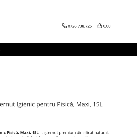
0726.738.725
0,00
R
rnut Igienic pentru Pisică, Maxi, 15L
ic Pisică, Maxi, 15L
– așternut premium din silicat natural,