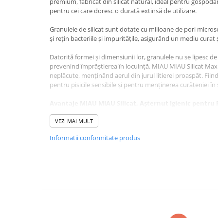
premium, fabricat din silicat natural, ideal pentru gospodăr
Pernuțe
pentru cei care doresc o durată extinsă de utilizare.
Semi-umede
Granulele de silicat sunt dotate cu milioane de pori microsc
Proteice
și rețin bacteriile și impuritățile, asigurând un mediu curat ș
Umede
Îngrijire Pisici
Datorită formei și dimensiunii lor, granulele nu se lipesc de 
prevenind împrăștierea în locuință. MIAU MIAU Silicat Maxi
Așternut Igienic Pisici
neplăcute, menținând aerul din jurul litierei proaspăt. Fiind
Igienă Pisici
pentru pisicile sensibile și pentru menținerea curățeniei în 
Antiparazitare Pisici
Avantaje MIAU MIAU Silicat, Așternut Igienic pentru P
Vitamine Pisici
lichidul și reține bacteriile, nu se lipește de lăbuțele pisicii
Perii & Piepteni Pisici
neplăcute, nu produce praf, fiind blând cu ochii și căile respi
VEZI MAI MULT
eficient pentru utilizare îndelungată.
Accesorii Pisici
Informatii conformitate produs
Culcușuri & Saltele Pisici
Instrucțiuni de utilizare
: umpleți litiera cu un strat de 
Maxi, așezați litiera într-un loc uscat și bine aerisit, îndepă
Ansambluri Pisici
completați cu silicat nou ori de câte ori stratul scade pent
Castroane & Adapatori Pisici
Cuști & Genți Pisici
Litiere Pisici
Jucării Pisici