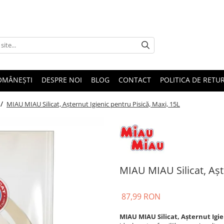
OMÂNEȘTI
DESPRE NOI
BLOG
CONTACT
POLITICA DE RETU
 /
MIAU MIAU Silicat, Așternut Igienic pentru Pisică, Maxi, 15L
MIAU MIAU Silicat, Aște
87,99 RON
MIAU MIAU Silicat, Așternut Igien