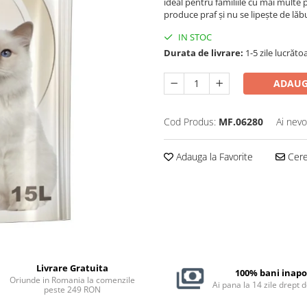
ideal pentru familiile cu mai multe 
produce praf și nu se lipește de lăb
IN STOC
Durata de livrare:
1-5 zile lucrăto
ADAUG
Cod Produs:
MF.06280
Ai nevo
Adauga la Favorite
Cere 
Livrare Gratuita
100% bani inapo
Oriunde in Romania la comenzile
Ai pana la 14 zile drept 
peste 249 RON