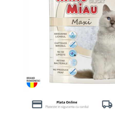
Piele Presată
Proteice
Cremoase
Semi-umede
Pernuțe
Îngrijire Câini
Covorașe Igienice Câini
Igienă Câini
Șampoane Câini
Antiparazitare Câini
Vitamine Câini
Perii & Piepteni
Accesorii Câini
Culcușuri & Saltele Câini
Castroane și Adapatori
Plata Online
Plateste in siguranta cu cardul
Cuști și Genți
Zgărzi, Lese & Hamuri