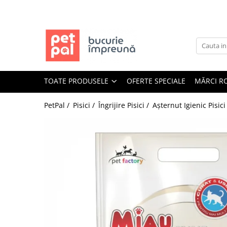
Toate Produsele
Câini
Hrană Uscată Câini
TOATE PRODUSELE
OFERTE SPECIALE
MĂRCI R
Câine Junior
Câine Adult
PetPal /
Pisici /
Îngrijire Pisici /
Așternut Igienic Pisici
Câine Senior
Hrană Umedă Câini
Câine Junior
Câine Adult
Diete Veterinare Câini
Uscată
Umedă
Recompense Câini
Biscuiți