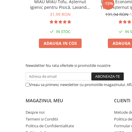
MIAU MIAU Tofu, Așternut
Pachet Econom
-15%
Zgărzi & Hamuri
Igienic pentru Pisică, Lavandă,
Tofu, Așternut 
Păsări
6L
Pisică, Lava
31,99 RON
191,94 RON
1
Hrană Păsări
Meniuri Păsări
IN STOC
IN 
Suplimente Nutritive
ADAUGA IN COS
ADAUGA 
Delicii Păsări
Batoane
Îngrijire Păsări
Newsletter
Nu rata ofertele si promotiile noastre
Așternut Igienic Păsări
Colivii
Vreau sa primesc newsletter cu promotiile magazinului. Af
Colivii
Rozătoare
MAGAZINUL MEU
CLIENTI
Hrană Rozătoare
Fân Rozătoare
Despre noi
Metode de
Meniuri Rozătoare
Termeni si Conditii
Politica d
Politica de Confidentialitate
Formular 
Delicii Rozătoare