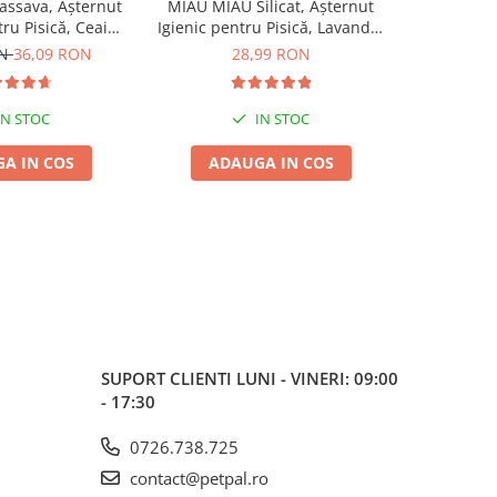
ssava, Așternut
MIAU MIAU Silicat, Așternut
MIAU MIAU
tru Pisică, Ceai
Igienic pentru Pisică, Lavandă,
Igienic pen
de, 6L
5L
ON
36,09 RON
28,99 RON
IN STOC
IN STOC
A IN COS
ADAUGA IN COS
ADA
SUPORT CLIENTI
LUNI - VINERI: 09:00
- 17:30
0726.738.725
contact@petpal.ro