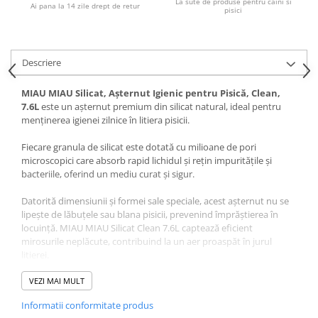
La sute de produse pentru caini si
Pernuțe
Ai pana la 14 zile drept de retur
pisici
Semi-umede
Proteice
Umede
Descriere
Îngrijire Pisici
MIAU MIAU Silicat, Așternut Igienic pentru Pisică, Clean,
Așternut Igienic Pisici
7.6L
este un așternut premium din silicat natural, ideal pentru
menținerea igienei zilnice în litiera pisicii.
Igienă Pisici
Antiparazitare Pisici
Fiecare granula de silicat este dotată cu milioane de pori
Vitamine Pisici
microscopici care absorb rapid lichidul și rețin impuritățile și
bacteriile, oferind un mediu curat și sigur.
Perii & Piepteni Pisici
Accesorii Pisici
Datorită dimensiunii și formei sale speciale, acest așternut nu se
lipește de lăbuțele sau blana pisicii, prevenind împrăștierea în
Culcușuri & Saltele Pisici
locuință. MIAU MIAU Silicat Clean 7.6L captează eficient
Ansambluri Pisici
mirosurile neplăcute, contribuind la un aer proaspăt în jurul
Castroane & Adapatori Pisici
litierei.
Cuști & Genți Pisici
Formula fără praf îl face potrivit chiar și pentru pisicile sensibile,
VEZI MAI MULT
Litiere Pisici
protejând ochii și căile respiratorii. Este ușor de utilizat, economic
Informatii conformitate produs
Jucării Pisici
și asigură o igienă optimă pe termen lung.