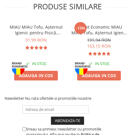
Batoane Rozătoare
PRODUSE SIMILARE
Îngrijire Rozătoare
Așternut Igienic Rozătoare
MIAU MIAU Tofu, Așternut
Pachet Economic MIAU
-15%
Cuști Rozătoare
Igienic pentru Pisică,
MIAU Tofu, Așternut Igienic
Pești
Lavandă, 6L
pentru Pisică, Lavandă,
31,99 RON
191,94 RON
Acvarii
6x6L
163,15 RON
Accesorii Acvarii
Hrană
IN STOC
IN STOC
Hrană Pești
ADAUGA IN COS
ADAUGA IN COS
Hrană Broaște Țestoase
Întreținere Acvariu
Tratament Apă
Newsletter
Nu rata ofertele si promotiile noastre
Vreau sa primesc newsletter cu promotiile
magazinului. Afla mai multe in
Politica de