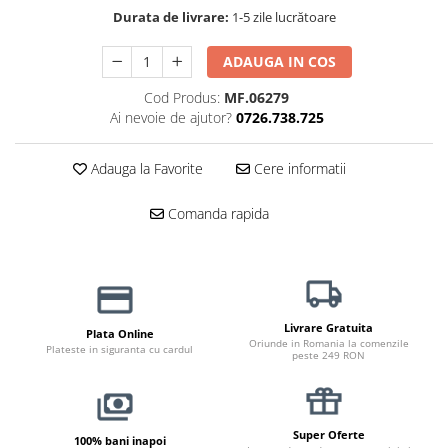
Durata de livrare:
1-5 zile lucrătoare
Jucării Câini
Haine Câini
ADAUGA IN COS
Pisici
Cod Produs:
MF.06279
Hrană Uscată Pisică
Ai nevoie de ajutor?
0726.738.725
Pisică Junior
Pisică Adult
Adauga la Favorite
Cere informatii
Pisică Senior
Hrană Umedă Pisică
Comanda rapida
Pisică Junior
Pisică Adult
Pisică Senior
Diete Veterinare Pisică
Livrare Gratuita
Plata Online
Oriunde in Romania la comenzile
Uscată
Plateste in siguranta cu cardul
peste 249 RON
Umedă
Recompense Pisici
Cremoase
Super Oferte
100% bani inapoi