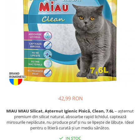
Piele Presată
Proteice
Cremoase
Semi-umede
Pernuțe
Îngrijire Câini
Covorașe Igienice Câini
Igienă Câini
Șampoane Câini
Antiparazitare Câini
Vitamine Câini
Perii & Piepteni
42,99 RON
Accesorii Câini
MIAU MIAU Silicat, Așternut Igienic Pisică, Clean, 7.6L
– așternut
Culcușuri & Saltele Câini
premium din silicat natural, absoarbe rapid lichidul, captează
Castroane și Adapatori
mirosurile neplăcute, nu produce praf și nu se lipește de lăbuțe. Ideal
pentru o litieră curată și un mediu sănătos.
Cuști și Genți
IN STOC
Zgărzi, Lese & Hamuri