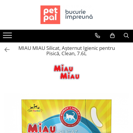
Toate Produsele
Câini
Hrană Uscată Câini
MIAU MIAU Silicat, Așternut Igienic pentru
Câine Junior
Pisică, Clean, 7.6L
Câine Adult
Câine Senior
Hrană Umedă Câini
Câine Junior
Câine Adult
Diete Veterinare Câini
Uscată
Umedă
Recompense Câini
Biscuiți