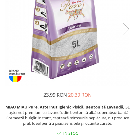
Piele Presată
Proteice
Cremoase
Semi-umede
Pernuțe
Îngrijire Câini
Covorașe Igienice Câini
Igienă Câini
Șampoane Câini
Antiparazitare Câini
Vitamine Câini
Perii & Piepteni
23,99 RON
20,39 RON
Accesorii Câini
MIAU MIAU Pure, Așternut Igienic Pisică, Bentonită Lavandă, 5L
Culcușuri & Saltele Câini
– așternut premium cu lavandă, din bentonită albă superabsorbantă.
Castroane și Adapatori
Formează bulgări instant, captează mirosurile neplăcute, nu produce
praf. Ideal pentru pisici sensibile și locuințe curate.
Cuști și Genți
IN STOC
Zgărzi, Lese & Hamuri