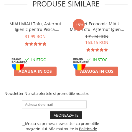
PRODUSE SIMILARE
Batoane Rozătoare
Îngrijire Rozătoare
Așternut Igienic Rozătoare
MIAU MIAU Tofu, Așternut
Pachet Economic MIAU
-15%
Cuști Rozătoare
Igienic pentru Pisică,
MIAU Tofu, Așternut Igienic
Lavandă, 6L
pentru Pisică, Lavandă,
Pești
31,99 RON
191,94 RON
6x6L
163,15 RON
Acvarii
Accesorii Acvarii
IN STOC
IN STOC
Hrană
Hrană Pești
ADAUGA IN COS
ADAUGA IN COS
Hrană Broaște Țestoase
Întreținere Acvariu
Tratament Apă
Newsletter
Nu rata ofertele si promotiile noastre
Vreau sa primesc newsletter cu promotiile
magazinului. Afla mai multe in
Politica de