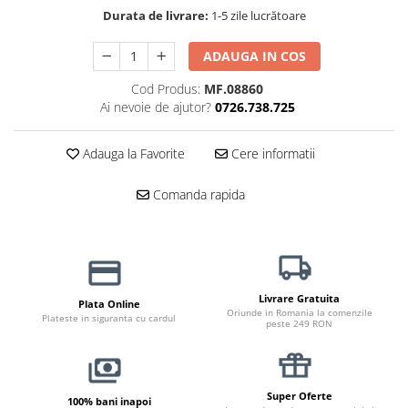
Durata de livrare:
1-5 zile lucrătoare
Jucării Câini
Haine Câini
ADAUGA IN COS
Pisici
Cod Produs:
MF.08860
Hrană Uscată Pisică
Ai nevoie de ajutor?
0726.738.725
Pisică Junior
Pisică Adult
Adauga la Favorite
Cere informatii
Pisică Senior
Hrană Umedă Pisică
Comanda rapida
Pisică Junior
Pisică Adult
Pisică Senior
Diete Veterinare Pisică
Livrare Gratuita
Plata Online
Oriunde in Romania la comenzile
Uscată
Plateste in siguranta cu cardul
peste 249 RON
Umedă
Recompense Pisici
Cremoase
Super Oferte
100% bani inapoi