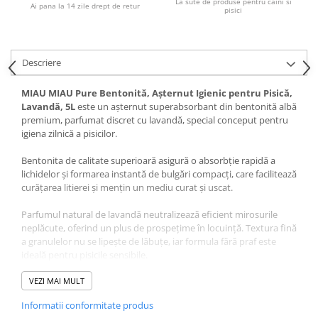
La sute de produse pentru caini si
Pernuțe
Ai pana la 14 zile drept de retur
pisici
Semi-umede
Proteice
Umede
Descriere
Îngrijire Pisici
MIAU MIAU Pure Bentonită, Așternut Igienic pentru Pisică,
Așternut Igienic Pisici
Lavandă, 5L
este un așternut superabsorbant din bentonită albă
premium, parfumat discret cu lavandă, special conceput pentru
Igienă Pisici
igiena zilnică a pisicilor.
Antiparazitare Pisici
Vitamine Pisici
Bentonita de calitate superioară asigură o absorbție rapidă a
lichidelor și formarea instantă de bulgări compacți, care facilitează
Perii & Piepteni Pisici
curățarea litierei și mențin un mediu curat și uscat.
Accesorii Pisici
Parfumul natural de lavandă neutralizează eficient mirosurile
Culcușuri & Saltele Pisici
neplăcute, oferind un plus de prospețime în locuință. Textura fină
Ansambluri Pisici
a granulelor nu se lipește de lăbuțe, iar formula fără praf este
Castroane & Adapatori Pisici
ideală pentru pisicile sensibile.
Cuști & Genți Pisici
VEZI MAI MULT
Litiere Pisici
Avantaje MIAU MIAU Pure Bentonită, Așternut Igienic
Informatii conformitate produs
Jucării Pisici
pentru Pisică, Lavandă, 5L
: captează perfect mirosurile