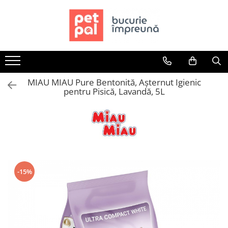
Toate Produsele
Câini
Hrană Uscată Câini
MIAU MIAU Pure Bentonită, Așternut Igienic
Câine Junior
pentru Pisică, Lavandă, 5L
Câine Adult
Câine Senior
Hrană Umedă Câini
Câine Junior
Câine Adult
Diete Veterinare Câini
-15%
Uscată
Umedă
Recompense Câini
Biscuiți