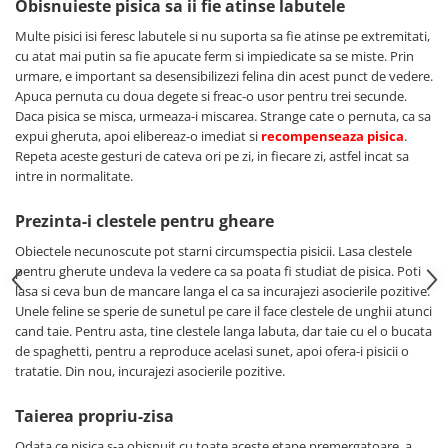
Obisnuieste pisica sa ii fie atinse labutele
Batoane Rozătoare
Multe pisici isi feresc labutele si nu suporta sa fie atinse pe extremitati,
Îngrijire Rozătoare
cu atat mai putin sa fie apucate ferm si impiedicate sa se miste. Prin
Așternut Igienic Rozătoare
urmare, e important sa desensibilizezi felina din acest punct de vedere.
Cuști Rozătoare
Apuca pernuta cu doua degete si freac-o usor pentru trei secunde.
Daca pisica se misca, urmeaza-i miscarea. Strange cate o pernuta, ca sa
Pești
expui gheruta, apoi elibereaz-o imediat si
recompenseaza pisica
.
Acvarii
Repeta aceste gesturi de cateva ori pe zi, in fiecare zi, astfel incat sa
intre in normalitate.
Accesorii Acvarii
Hrană
Prezinta-i clestele pentru gheare
Hrană Pești
Obiectele necunoscute pot starni circumspectia pisicii. Lasa clestele
Hrană Broaște Țestoase
pentru gherute undeva la vedere ca sa poata fi studiat de pisica. Poti
Întreținere Acvariu
lasa si ceva bun de mancare langa el ca sa incurajezi asocierile pozitive.
Unele feline se sperie de sunetul pe care il face clestele de unghii atunci
Tratament Apă
cand taie. Pentru asta, tine clestele langa labuta, dar taie cu el o bucata
de spaghetti, pentru a reproduce acelasi sunet, apoi ofera-i pisicii o
tratatie. Din nou, incurajezi asocierile pozitive.
Taierea propriu-zisa
Odata ce pisica s-a obisnuit cu toate aceste etape premergatoare, a