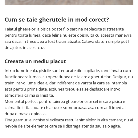
Zgărzi & Hamuri
Păsări
Cum se taie gherutele in mod corect?
Hrană Păsări
Taiatul ghearelor la pisica poate fi o sarcina neplacuta si stresanta
Meniuri Păsări
pentru toata lumea, daca felina nu este obisnuita cu aceasta manevra
Suplimente Nutritive
sau daca, in trecut, ea a fost traumatizata. Cateva sfaturi simple pot fi
Delicii Păsări
de ajutor, in acest caz.
Batoane
Creeaza un mediu placut
Îngrijire Păsări
Intr-o lume ideala, pisicile sunt educate din copilarie, cand invata cum
Așternut Igienic Păsări
functioneaza lumea, cu operatiunea de taiere a gherutelor. Desigur, nu
Colivii
traim intr-o lume ideala, dar indiferent de varsta la care se intampla
asta pentru prima data, actiunea trebuie sa se desfasoare intr-o
Colivii
atmosfera calma si linistita.
Rozătoare
Momentul perfect pentru taierea ghearelor este cel in care pisica e
Hrană Rozătoare
calma, linistita, poate chiar usor somnoroasa, asa cum ar fi imediat
dupa o masa copioasa.
Fân Rozătoare
Tine geamurile inchise si exileaza restul animalelor in alta camera; nu ai
Meniuri Rozătoare
nevoie de alte elemente care sa ii distraga atentia sau sa o agite.
Delicii Rozătoare