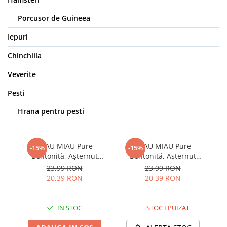
Porcusor de Guineea
Iepuri
Chinchilla
Veverite
Pesti
Hrana pentru pesti
MIAU MIAU Pure
MIAU MIAU Pure
-15%
-15%
Bentonită, Așternut
Bentonită, Așternut
Igienic pentru Pisică,
Igienic pentru Pisică,
23,99 RON
23,99 RON
Lavandă, 5L
Marseille Soap, 5L
20,39 RON
20,39 RON
IN STOC
STOC EPUIZAT