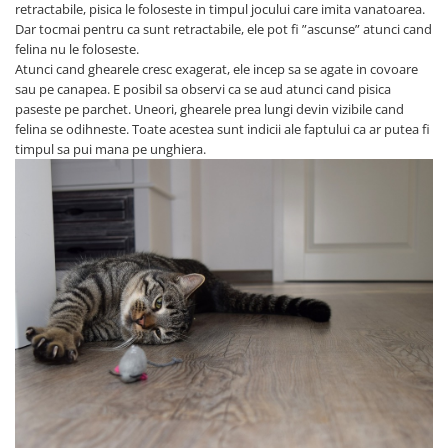
Pernuțe
retractabile, pisica le foloseste in timpul jocului care imita vanatoarea.
Dar tocmai pentru ca sunt retractabile, ele pot fi ”ascunse” atunci cand
Semi-umede
felina nu le foloseste.
Proteice
Atunci cand ghearele cresc exagerat, ele incep sa se agate in covoare
Umede
sau pe canapea. E posibil sa observi ca se aud atunci cand pisica
paseste pe parchet. Uneori, ghearele prea lungi devin vizibile cand
Îngrijire Pisici
felina se odihneste. Toate acestea sunt indicii ale faptului ca ar putea fi
Așternut Igienic Pisici
timpul sa pui mana pe unghiera.
Igienă Pisici
Antiparazitare Pisici
Vitamine Pisici
Perii & Piepteni Pisici
Accesorii Pisici
Culcușuri & Saltele Pisici
Ansambluri Pisici
Castroane & Adapatori Pisici
Cuști & Genți Pisici
Litiere Pisici
Jucării Pisici