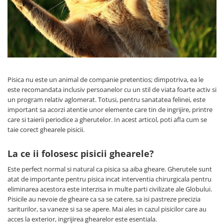
Piele Presată
Proteice
Cremoase
Semi-umede
Pernuțe
Îngrijire Câini
Pisica nu este un animal de companie pretentios; dimpotriva, ea le
Covorașe Igienice Câini
este recomandata inclusiv persoanelor cu un stil de viata foarte activ si
un program relativ aglomerat. Totusi, pentru sanatatea felinei, este
Igienă Câini
important sa acorzi atentie unor elemente care tin de ingrijire, printre
Șampoane Câini
care si taierii periodice a gherutelor. In acest articol, poti afla cum se
Antiparazitare Câini
taie corect ghearele pisicii.
Vitamine Câini
La ce ii folosesc pisicii ghearele?
Perii & Piepteni
Accesorii Câini
Este perfect normal si natural ca pisica sa aiba gheare. Gherutele sunt
atat de importante pentru pisica incat interventia chirurgicala pentru
Culcușuri & Saltele Câini
eliminarea acestora este interzisa in multe parti civilizate ale Globului.
Castroane și Adapatori
Pisicile au nevoie de gheare ca sa se catere, sa isi pastreze precizia
Cuști și Genți
sariturilor, sa vaneze si sa se apere. Mai ales in cazul pisicilor care au
acces la exterior, ingrijirea ghearelor este esentiala.
Zgărzi, Lese & Hamuri