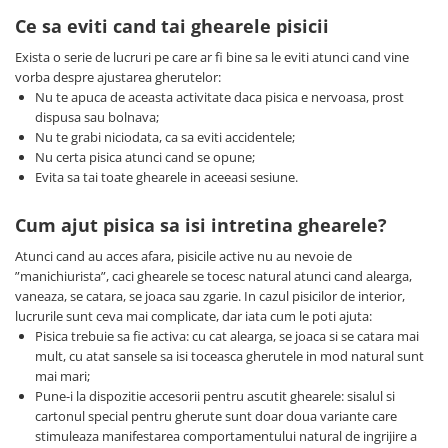
Ce sa eviti cand tai ghearele pisicii
Exista o serie de lucruri pe care ar fi bine sa le eviti atunci cand vine
vorba despre ajustarea gherutelor:
Nu te apuca de aceasta activitate daca pisica e nervoasa, prost
dispusa sau bolnava;
Nu te grabi niciodata, ca sa eviti accidentele;
Nu certa pisica atunci cand se opune;
Evita sa tai toate ghearele in aceeasi sesiune.
Cum ajut pisica sa isi intretina ghearele?
Atunci cand au acces afara, pisicile active nu au nevoie de
”manichiurista”, caci ghearele se tocesc natural atunci cand alearga,
vaneaza, se catara, se joaca sau zgarie. In cazul pisicilor de interior,
lucrurile sunt ceva mai complicate, dar iata cum le poti ajuta:
Pisica trebuie sa fie activa: cu cat alearga, se joaca si se catara mai
mult, cu atat sansele sa isi toceasca gherutele in mod natural sunt
mai mari;
Pune-i la dispozitie accesorii pentru ascutit ghearele: sisalul si
cartonul special pentru gherute sunt doar doua variante care
stimuleaza manifestarea comportamentului natural de ingrijire a