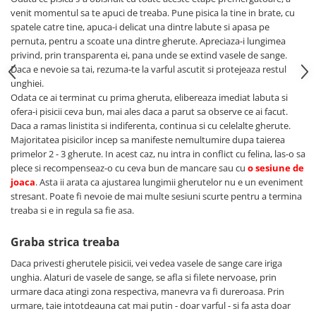
venit momentul sa te apuci de treaba. Pune pisica la tine in brate, cu
spatele catre tine, apuca-i delicat una dintre labute si apasa pe
pernuta, pentru a scoate una dintre gherute. Apreciaza-i lungimea
privind, prin transparenta ei, pana unde se extind vasele de sange.
Daca e nevoie sa tai, rezuma-te la varful ascutit si protejeaza restul
unghiei.
Odata ce ai terminat cu prima gheruta, elibereaza imediat labuta si
ofera-i pisicii ceva bun, mai ales daca a parut sa observe ce ai facut.
Daca a ramas linistita si indiferenta, continua si cu celelalte gherute.
Majoritatea pisicilor incep sa manifeste nemultumire dupa taierea
primelor 2 - 3 gherute. In acest caz, nu intra in conflict cu felina, las-o sa
plece si recompenseaz-o cu ceva bun de mancare sau cu
o sesiune de
joaca
. Asta ii arata ca ajustarea lungimii gherutelor nu e un eveniment
stresant. Poate fi nevoie de mai multe sesiuni scurte pentru a termina
treaba si e in regula sa fie asa.
Graba strica treaba
Daca privesti gherutele pisicii, vei vedea vasele de sange care iriga
unghia. Alaturi de vasele de sange, se afla si filete nervoase, prin
urmare daca atingi zona respectiva, manevra va fi dureroasa. Prin
urmare, taie intotdeauna cat mai putin - doar varful - si fa asta doar