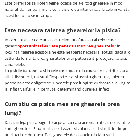
Este preferabil sa ii oferi felinei ocazia de a-si toci ghearele in mod
Jucării Câini
natural, dar, uneori, mai ales la pisicile de interior sau la cele in varsta,
Haine Câini
acest lucru nu se intampla.
Pisici
Este necesara taierea ghearelor la pisica?
Hrană Uscată Pisică
In cazul pisicilor care au acces nelimitat afara sau al celor care
Pisică Junior
gasesc
oportunitati variate pentru ascutirea gherutelor
in
Pisică Adult
locuinta, taierea acestora ne este neaparat necesara. Totusi, daca ai o
Pisică Senior
astfel de felina, taierea gherutelor ei ar putea sa iti protejeze, totusi,
Hrană Umedă Pisică
canapelele.
La pisicile batrane ca si la cele care poate din cauza unei artrite sau a
Pisică Junior
altui disconfort, nu sunt ”inspirate” sa isi ascuta gherutele, taierea
Pisică Adult
periodica este obligatorie. Ghearele prea lungi se curbeaza si ajung sa
isi infiga varfurile in pernute, determinand durere si infectii.
Pisică Senior
Diete Veterinare Pisică
Cum stiu ca pisica mea are ghearele prea
Uscată
lungi?
Umedă
Daca ai deja pisica, sigur te-ai jucat cu ea si ai remarcat cat de ascutite
Recompense Pisici
sunt gherutele. E normal sa le fi vazut si chiar sa le fi simtit, in timpul
Cremoase
unei partide de joaca. Desi ghearele de la labele din fata sunt