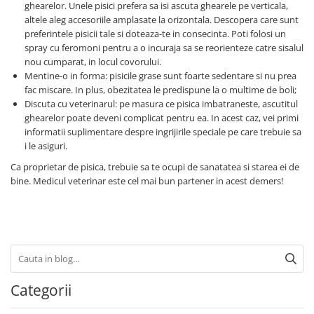
ghearelor. Unele pisici prefera sa isi ascuta ghearele pe verticala,
altele aleg accesoriile amplasate la orizontala. Descopera care sunt
preferintele pisicii tale si doteaza-te in consecinta. Poti folosi un
spray cu feromoni pentru a o incuraja sa se reorienteze catre sisalul
nou cumparat, in locul covorului.
Mentine-o in forma: pisicile grase sunt foarte sedentare si nu prea
fac miscare. In plus, obezitatea le predispune la o multime de boli;
Discuta cu veterinarul: pe masura ce pisica imbatraneste, ascutitul
ghearelor poate deveni complicat pentru ea. In acest caz, vei primi
informatii suplimentare despre ingrijirile speciale pe care trebuie sa
i le asiguri.
Ca proprietar de pisica, trebuie sa te ocupi de sanatatea si starea ei de
bine. Medicul veterinar este cel mai bun partener in acest demers!
Categorii