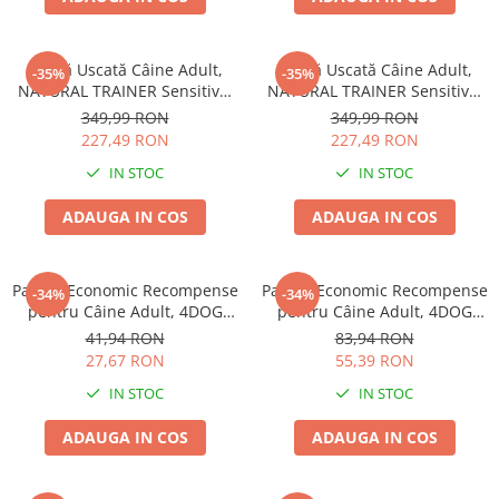
Hrană Uscată Câine Adult,
Hrană Uscată Câine Adult,
-35%
-35%
NATURAL TRAINER Sensitive,
NATURAL TRAINER Sensitive,
Fără Gluten, Talie
Fără Gluten, Talie
349,99 RON
349,99 RON
Medie/Mare, Iepure, 12kg
Medie/Mare, Miel, 12kg
227,49 RON
227,49 RON
IN STOC
IN STOC
ADAUGA IN COS
ADAUGA IN COS
Pachet Economic Recompense
Pachet Economic Recompense
-34%
-34%
pentru Câine Adult, 4DOG
pentru Câine Adult, 4DOG
GOODIES Trainer, Miel și
GOODIES Classic, Jerky
41,94 RON
83,94 RON
Orez, 6x150g
Tenders Pui, 6x100g
27,67 RON
55,39 RON
IN STOC
IN STOC
ADAUGA IN COS
ADAUGA IN COS