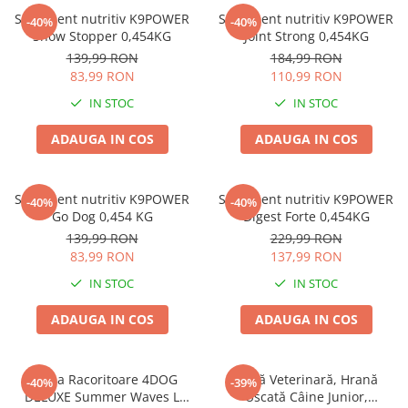
Zgărzi & Hamuri
Supliment nutritiv K9POWER
Supliment nutritiv K9POWER
-40%
-40%
Păsări
Show Stopper 0,454KG
Joint Strong 0,454KG
139,99 RON
184,99 RON
Hrană Păsări
83,99 RON
110,99 RON
Meniuri Păsări
IN STOC
IN STOC
Suplimente Nutritive
Delicii Păsări
ADAUGA IN COS
ADAUGA IN COS
Batoane
Îngrijire Păsări
Supliment nutritiv K9POWER
Supliment nutritiv K9POWER
-40%
-40%
Așternut Igienic Păsări
Go Dog 0,454 KG
Digest Forte 0,454KG
139,99 RON
229,99 RON
Colivii
83,99 RON
137,99 RON
Colivii
IN STOC
IN STOC
Rozătoare
Hrană Rozătoare
ADAUGA IN COS
ADAUGA IN COS
Fân Rozătoare
Meniuri Rozătoare
Saltea Racoritoare 4DOG
Dietă Veterinară, Hrană
-40%
-39%
Delicii Rozătoare
DELUXE Summer Waves L
Uscată Câine Junior,