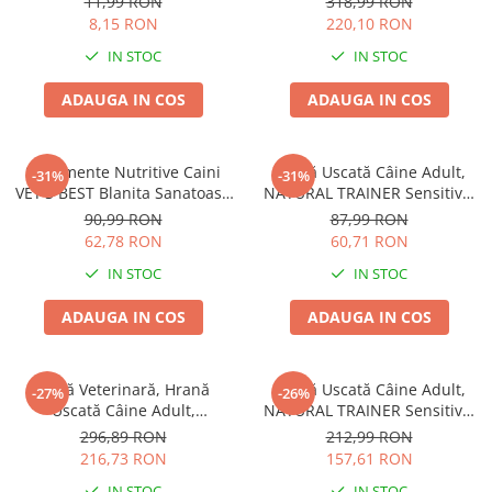
11,99 RON
318,99 RON
8,15 RON
220,10 RON
IN STOC
IN STOC
ADAUGA IN COS
ADAUGA IN COS
Suplimente Nutritive Caini
Hrană Uscată Câine Adult,
-31%
-31%
VET'S BEST Blanita Sanatoasa
NATURAL TRAINER Sensitive,
60 tablete
Fără Gluten, Talie Mică,
90,99 RON
87,99 RON
Iepure, 2kg
62,78 RON
60,71 RON
IN STOC
IN STOC
ADAUGA IN COS
ADAUGA IN COS
Dietă Veterinară, Hrană
Hrană Uscată Câine Adult,
-27%
-26%
Uscată Câine Adult,
NATURAL TRAINER Sensitive,
EXCLUSION Intestinal, Talie
Talie Mică, Prosciutto Crudo,
296,89 RON
212,99 RON
Mică, Porc și Orez, 7kg
7kg
216,73 RON
157,61 RON
IN STOC
IN STOC