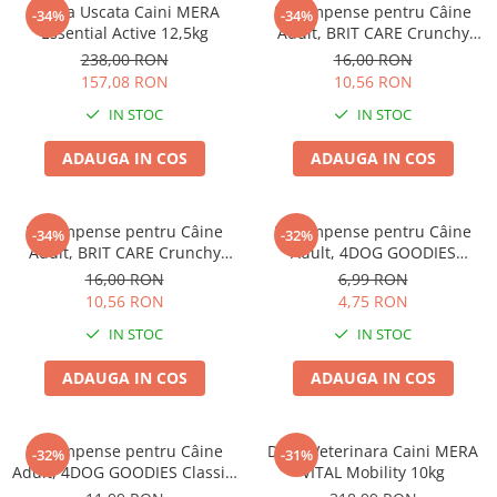
Hrana Uscata Caini MERA
Recompense pentru Câine
-34%
-34%
Essential Active 12,5kg
Adult, BRIT CARE Crunchy
Cracker, Insecte, Curcan și
238,00 RON
16,00 RON
Mere, 200g
157,08 RON
10,56 RON
IN STOC
IN STOC
ADAUGA IN COS
ADAUGA IN COS
Recompense pentru Câine
Recompense pentru Câine
-34%
-32%
Adult, BRIT CARE Crunchy
Adult, 4DOG GOODIES
Cracker, Insecte, Iepure și
Trainer, Miel și Orez, 150g
16,00 RON
6,99 RON
Fenicul, 200g
10,56 RON
4,75 RON
IN STOC
IN STOC
ADAUGA IN COS
ADAUGA IN COS
Recompense pentru Câine
Dieta Veterinara Caini MERA
-32%
-31%
Adult, 4DOG GOODIES Classic,
VITAL Mobility 10kg
Jerky Tenders Pui, 100g