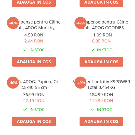
ADAUGA IN COS
ADAUGA IN COS
Pernuțe
Semi-umede
Proteice
Recompense pentru Câine
Recompense pentru Câine
-46%
-42%
Umede
Adult, 4DOG Munchy,
Adult, 4DOG GOODIES
Batoane, Vită, 12.5cm, 10
Barbecue, Cotlete de Miel,
Îngrijire Pisici
4,50 RON
11,99 RON
bucăți
100g
2,44 RON
6,95 RON
Așternut Igienic Pisici
IN STOC
IN STOC
Igienă Pisici
Antiparazitare Pisici
ADAUGA IN COS
ADAUGA IN COS
Vitamine Pisici
Perii & Piepteni Pisici
Zgardă, 4DOG, Papion, Gri,
Supliment nutritiv K9POWER
Accesorii Pisici
-40%
-40%
2,5x40-55 cm
Total 0,454KG
Culcușuri & Saltele Pisici
36,99 RON
184,99 RON
Ansambluri Pisici
22,19 RON
110,99 RON
Castroane & Adapatori Pisici
IN STOC
IN STOC
Cuști & Genți Pisici
ADAUGA IN COS
ADAUGA IN COS
Litiere Pisici
Jucării Pisici