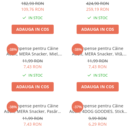
77x46cm
EXCLUSION Intestinal, Toate
Batoane Rozătoare
182,93 RON
424,90 RON
Rasele, Porc și Orez, 12kg
109,76 RON
259,19 RON
Îngrijire Rozătoare
IN STOC
IN STOC
Așternut Igienic Rozătoare
Cuști Rozătoare
ADAUGA IN COS
ADAUGA IN COS
Pești
Acvarii
Recompense pentru Câine
Recompense pentru Câine
-38%
-38%
Accesorii Acvarii
Adult, MERA Snacker, Miel,
Adult, MERA Snacker, Vită,
Hrană
200g
200g
11,99 RON
11,99 RON
7,43 RON
7,43 RON
Hrană Pești
IN STOC
IN STOC
Hrană Broaște Țestoase
Întreținere Acvariu
ADAUGA IN COS
ADAUGA IN COS
Tratament Apă
Recompense pentru Câine
Recompense pentru Câine
-38%
-37%
Adult, MERA Snacker, Pasăre,
Adult, 4DOG GOODIES, Sticks
200g
din Orez, Talie Mică, 12 cm, 6
11,99 RON
9,99 RON
bucăți/pungă
7,43 RON
6,29 RON