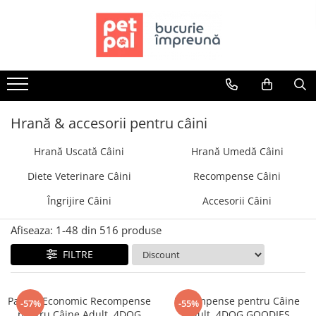
Toate Produsele
Câini
Hrană Uscată Câini
Câine Junior
Hrană & accesorii pentru câini
Câine Adult
Hrană Uscată Câini
Hrană Umedă Câini
Câine Senior
Hrană Umedă Câini
Diete Veterinare Câini
Recompense Câini
Câine Junior
Îngrijire Câini
Accesorii Câini
Câine Adult
Diete Veterinare Câini
Afiseaza:
1-
48
din
516
produse
Uscată
FILTRE
Umedă
Recompense Câini
Pachet Economic Recompense
Recompense pentru Câine
-57%
-55%
Biscuiți
pentru Câine Adult, 4DOG
Adult, 4DOG GOODIES