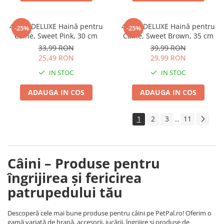
4DOG DELUXE Haină pentru
4DOG DELUXE Haină pentru
-25%
-25%
Câine, Sweet Pink, 30 cm
Câine, Sweet Brown, 35 cm
33,99 RON
39,99 RON
25,49 RON
29,99 RON
IN STOC
IN STOC
ADAUGA IN COS
ADAUGA IN COS
1
2
3
11
...
Câini – Produse pentru
îngrijirea și fericirea
patrupedului tău
Descoperă cele mai bune produse pentru câini pe PetPal.ro! Oferim o
gamă variată de hrană, accesorii, jucării, îngrijire și produse de