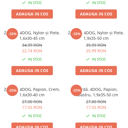
IN STOC
IN STOC
ADAUGA IN COS
ADAUGA IN COS
Zgardă, 4DOG, Nylon și Piele,
Zgardă, 4DOG, Nylon și Piele,
-35%
-35%
1,6x30-45 cm
1,9x35-50 cm
34,99 RON
39,99 RON
22,74 RON
25,99 RON
IN STOC
IN STOC
ADAUGA IN COS
ADAUGA IN COS
Zgardă, 4DOG, Papion, Crem,
Zgardă, 4DOG, Papion,
-35%
-35%
1,6x30-40 cm
Albastru, 1,9x35-50 cm
27,00 RON
27,00 RON
17,55 RON
17,55 RON
IN STOC
IN STOC
ADAUGA IN COS
ADAUGA IN COS