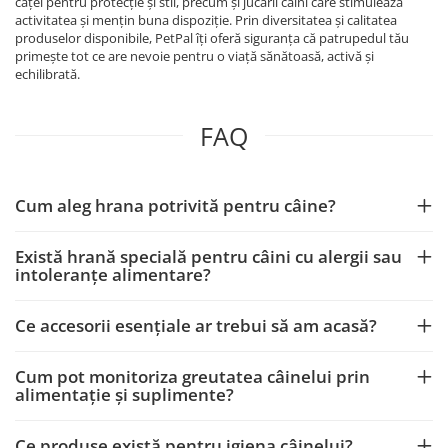
căței pentru protecție și stil, precum și jucării câini care stimulează
activitatea și mențin buna dispoziție. Prin diversitatea și calitatea
produselor disponibile, PetPal îți oferă siguranța că patrupedul tău
primește tot ce are nevoie pentru o viață sănătoasă, activă și
echilibrată.
FAQ
Cum aleg hrana potrivită pentru câine?
Există hrană specială pentru câini cu alergii sau
intoleranțe alimentare?
Ce accesorii esențiale ar trebui să am acasă?
Cum pot monitoriza greutatea câinelui prin
alimentație și suplimente?
Ce produse există pentru igiena câinelui?