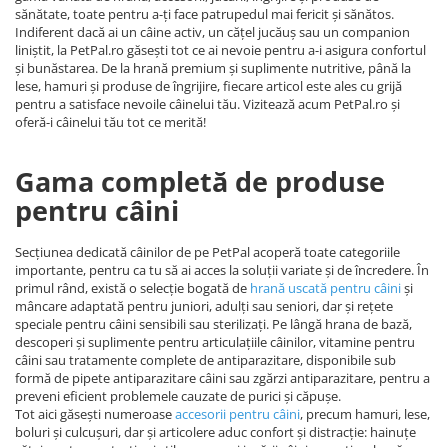
sănătate, toate pentru a-ți face patrupedul mai fericit și sănătos.
Indiferent dacă ai un câine activ, un cățel jucăuș sau un companion
liniștit, la PetPal.ro găsești tot ce ai nevoie pentru a-i asigura confortul
și bunăstarea. De la hrană premium și suplimente nutritive, până la
lese, hamuri și produse de îngrijire, fiecare articol este ales cu grijă
pentru a satisface nevoile câinelui tău. Vizitează acum PetPal.ro și
oferă-i câinelui tău tot ce merită!
Gama completă de produse
pentru câini
Secțiunea dedicată câinilor de pe PetPal acoperă toate categoriile
importante, pentru ca tu să ai acces la soluții variate și de încredere. În
primul rând, există o selecție bogată de
hrană uscată pentru câini
și
mâncare adaptată pentru juniori, adulți sau seniori, dar și rețete
speciale pentru câini sensibili sau sterilizați. Pe lângă hrana de bază,
descoperi și suplimente pentru articulațiile câinilor, vitamine pentru
câini sau tratamente complete de antiparazitare, disponibile sub
formă de pipete antiparazitare câini sau zgărzi antiparazitare, pentru a
preveni eficient problemele cauzate de purici și căpușe.
Tot aici găsești numeroase
accesorii pentru câini
, precum hamuri, lese,
boluri și culcușuri, dar și articolere aduc confort și distracție: hainuțe