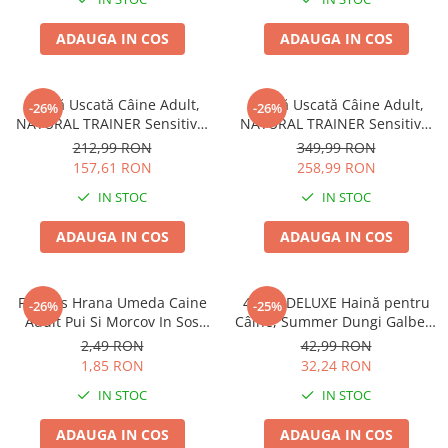
ADAUGA IN COS
ADAUGA IN COS
Hrană Uscată Câine Adult,
Hrană Uscată Câine Adult,
-26%
-26%
NATURAL TRAINER Sensitive,
NATURAL TRAINER Sensitive,
Talie Mică, Vită și Orez, 7kg
Fără Gluten, Talie
212,99 RON
349,99 RON
Medie/Mare, Rață, 12kg
157,61 RON
258,99 RON
IN STOC
IN STOC
ADAUGA IN COS
ADAUGA IN COS
Friskies Hrana Umeda Caine
4DOG DELUXE Haină pentru
-26%
-25%
Adult Pui Si Morcov In Sos
Câine, Summer Dungi Galben,
100g
35 cm
2,49 RON
42,99 RON
1,85 RON
32,24 RON
IN STOC
IN STOC
ADAUGA IN COS
ADAUGA IN COS