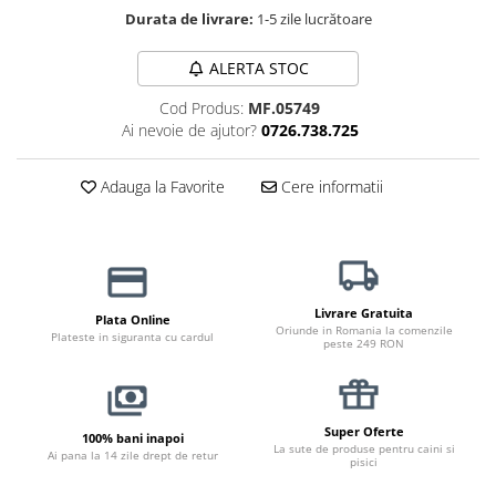
Haine Câini
Zgărzi & Hamuri
Durata de livrare:
1-5 zile lucrătoare
ALERTA STOC
Cod Produs:
MF.05749
Ai nevoie de ajutor?
0726.738.725
Adauga la Favorite
Cere informatii
Livrare Gratuita
Plata Online
Oriunde in Romania la comenzile
Plateste in siguranta cu cardul
peste 249 RON
Super Oferte
100% bani inapoi
La sute de produse pentru caini si
Ai pana la 14 zile drept de retur
pisici