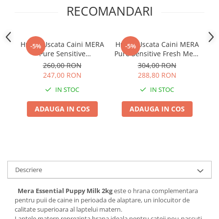
RECOMANDARI
Hrana Uscata Caini MERA
Hrana Uscata Caini MERA
Hr
-5%
-5%
Pure Sensitive
Pure Sensitive Fresh Meat
Pu
Medium/Maxi Adult
Medium/Maxi Adult
M
260,00 RON
304,00 RON
Curcan si Orez 12,5kg
Curcan si Cartof 12,5kg
247,00 RON
288,80 RON
IN STOC
IN STOC
ADAUGA IN COS
ADAUGA IN COS
Descriere
Mera Essential Puppy Milk 2kg
este o hrana complementara
pentru puii de caine in perioada de alaptare, un inlocuitor de
calitate superioara al laptelui matern.
Laptele matern reprezinta hrana ideala pentru cateii nou-nascuti,