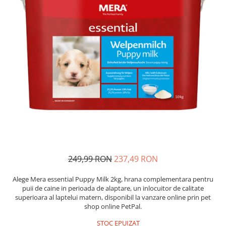
Proteice
Pernuțe
Cremoase
Semi-umede
Semi-umede
Proteice
Pernuțe
Umede
Îngrijire Câini
Îngrijire Pisici
Covorașe Igienice Câini
Așternut Igienic Pisici
Igienă Câini
Igienă Pisici
Șampoane Câini
Antiparazitare Pisici
Antiparazitare Câini
Vitamine Pisici
Vitamine Câini
Perii & Piepteni Pisici
Perii & Piepteni
Accesorii Pisici
Accesorii Câini
Culcușuri & Saltele Pisici
249,99 RON
237,49 RON
Culcușuri & Saltele Câini
Ansambluri Pisici
Castroane și Adapatori
Castroane & Adapatori Pisici
Alege Mera essential Puppy Milk 2kg, hrana complementara pentru
puii de caine in perioada de alaptare, un inlocuitor de calitate
Cuști și Genți
Cuști & Genți Pisici
superioara al laptelui matern, disponibil la vanzare online prin pet
Zgărzi, Lese & Hamuri
Litiere Pisici
shop online PetPal.
Jucării Câini
Jucării Pisici
STOC EPUIZAT