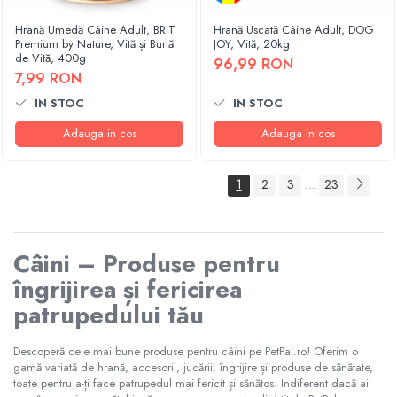
Hrană Umedă Câine Adult, BRIT
Hrană Uscată Câine Adult, DOG
Premium by Nature, Vită și Burtă
JOY, Vită, 20kg
de Vită, 400g
96,99 RON
7,99 RON
IN STOC
IN STOC
Adauga in cos
Adauga in cos
1
2
3
23
...
Câini – Produse pentru
îngrijirea și fericirea
patrupedului tău
Descoperă cele mai bune produse pentru câini pe PetPal.ro! Oferim o
gamă variată de hrană, accesorii, jucării, îngrijire și produse de sănătate,
toate pentru a-ți face patrupedul mai fericit și sănătos. Indiferent dacă ai