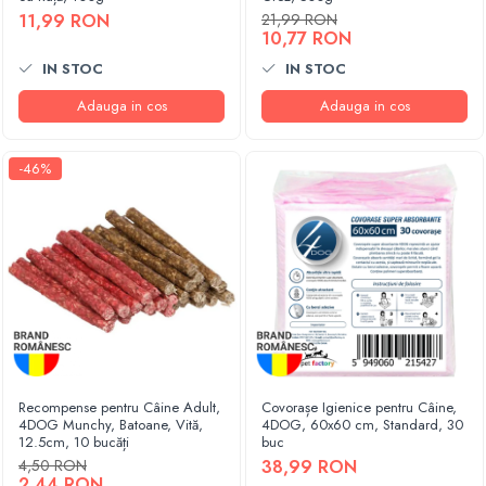
11,99 RON
21,99 RON
10,77 RON
IN STOC
IN STOC
Adauga in cos
Adauga in cos
-46%
Recompense pentru Câine Adult,
Covorașe Igienice pentru Câine,
4DOG Munchy, Batoane, Vită,
4DOG, 60x60 cm, Standard, 30
12.5cm, 10 bucăți
buc
4,50 RON
38,99 RON
2,44 RON