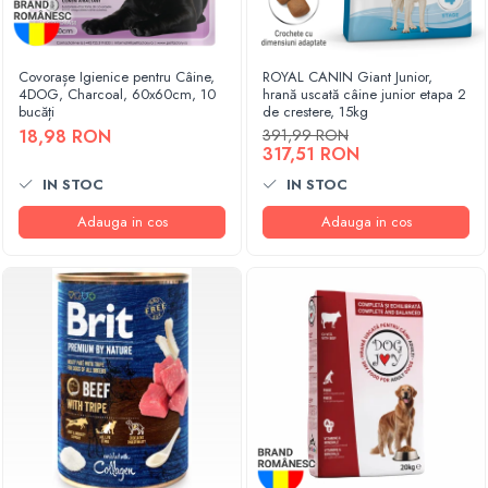
Covorașe Igienice pentru Câine,
ROYAL CANIN Giant Junior,
4DOG, Charcoal, 60x60cm, 10
hrană uscată câine junior etapa 2
bucăți
de crestere, 15kg
18,98 RON
391,99 RON
317,51 RON
IN STOC
IN STOC
Adauga in cos
Adauga in cos