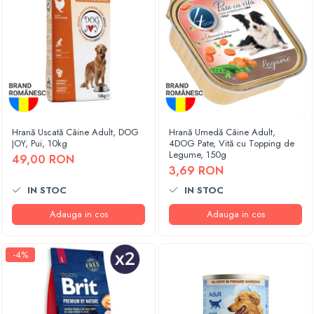
Hrană Uscată Câine Adult, DOG
Hrană Umedă Câine Adult,
JOY, Pui, 10kg
4DOG Pate, Vită cu Topping de
Legume, 150g
49,00 RON
3,69 RON
IN STOC
IN STOC
Adauga in cos
Adauga in cos
-4%