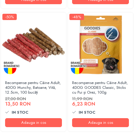
-50%
-48%
Recompense pentru Câine Adult,
Recompense pentru Câine Adult,
4DOG Munchy, Batoane, Vită,
4DOG GOODIES Classic, Sticks
12.5cm, 100 bucăți
cu Pui și Orez, 100g
27,00 RON
11,99 RON
13,50 RON
6,23 RON
IN STOC
IN STOC
Adauga in cos
Adauga in cos