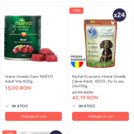
-10%
Hrana Umeda Caini NUEVO
Pachet Economic Hrană Umedă
Adult Vita 800g
Câine Adult, 4DOG, Pui în sos,
24x100g
15,00 RON
47,99 RON
43,19 RON
IN STOC
IN STOC
Adauga in cos
Adauga in cos
-10%