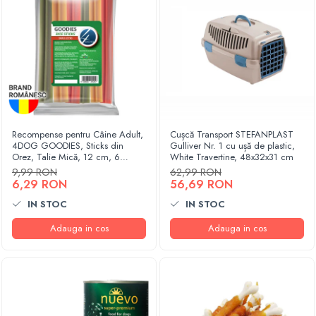
Recompense pentru Câine Adult,
Cușcă Transport STEFANPLAST
4DOG GOODIES, Sticks din
Gulliver Nr. 1 cu ușă de plastic,
Orez, Talie Mică, 12 cm, 6
White Travertine, 48x32x31 cm
bucăți/pungă
9,99 RON
62,99 RON
6,29 RON
56,69 RON
IN STOC
IN STOC
Adauga in cos
Adauga in cos