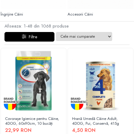
Haine Câini
Zgărzi & Hamuri
Îngrijire Câini
Accesorii Câini
Afiseaza:
1-
48
din
1068
produse
Filtre
Covorașe Igienice pentru Câine,
Hrană Umedă Câine Adult,
4DOG, 60x90cm, 10 bucăți
4DOG, Pui, Conservă, 415g
22,99 RON
4,50 RON