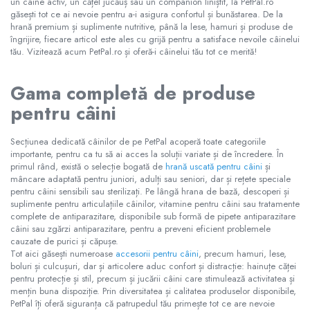
un câine activ, un cățel jucăuș sau un companion liniștit, la PetPal.ro
găsești tot ce ai nevoie pentru a-i asigura confortul și bunăstarea. De la
hrană premium și suplimente nutritive, până la lese, hamuri și produse de
îngrijire, fiecare articol este ales cu grijă pentru a satisface nevoile câinelui
tău. Vizitează acum PetPal.ro și oferă-i câinelui tău tot ce merită!
Gama completă de produse
pentru câini
Secțiunea dedicată câinilor de pe PetPal acoperă toate categoriile
importante, pentru ca tu să ai acces la soluții variate și de încredere. În
primul rând, există o selecție bogată de
hrană uscată pentru câini
și
mâncare adaptată pentru juniori, adulți sau seniori, dar și rețete speciale
pentru câini sensibili sau sterilizați. Pe lângă hrana de bază, descoperi și
suplimente pentru articulațiile câinilor, vitamine pentru câini sau tratamente
complete de antiparazitare, disponibile sub formă de pipete antiparazitare
câini sau zgărzi antiparazitare, pentru a preveni eficient problemele
cauzate de purici și căpușe.
Tot aici găsești numeroase
accesorii pentru câini
, precum hamuri, lese,
boluri și culcușuri, dar și articolere aduc confort și distracție: hainuțe căței
pentru protecție și stil, precum și jucării câini care stimulează activitatea și
mențin buna dispoziție. Prin diversitatea și calitatea produselor disponibile,
PetPal îți oferă siguranța că patrupedul tău primește tot ce are nevoie