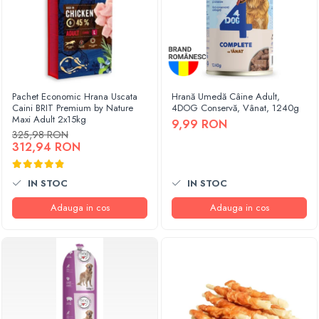
Pachet Economic Hrana Uscata
Hrană Umedă Câine Adult,
Caini BRIT Premium by Nature
4DOG Conservă, Vânat, 1240g
Maxi Adult 2x15kg
9,99 RON
325,98 RON
312,94 RON
IN STOC
IN STOC
Adauga in cos
Adauga in cos