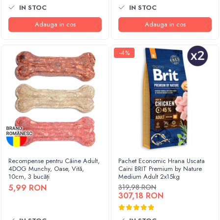
IN STOC
IN STOC
Adauga in cos
Adauga in cos
-4%
Recompense pentru Câine Adult,
Pachet Economic Hrana Uscata
4DOG Munchy, Oase, Vită,
Caini BRIT Premium by Nature
10cm, 3 bucăți
Medium Adult 2x15kg
5,99 RON
319,98 RON
307,18 RON