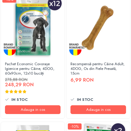
Pachet Economic Covorașe
Recompensă pentru Câine Adult,
Igienice pentru Câine, 4DOG,
4DOG, Os din Piele Presată,
60x90cm, 12x10 bucăți
15cm
275,88 RON
6,99 RON
248,29 RON
IN STOC
IN STOC
Adauga in cos
Adauga in cos
-10%