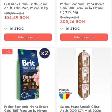
FOR DOG Hrană Uscată Câine
Pachet Economic Hrana Uscata
Adult, Talie Mică, Pasăre, 10kg
Caini BRIT Premium by Nature
Light 2x15kg
109,99 RON
104,49 RON
317,98 RON
305,26 RON
IN STOC
IN STOC
Adauga in cos
Adauga in cos
-4%
Pachet Economic Hrana Uscata
Salam, Hrană Umedă Câine
Caini BRIT Premium by Nature
Adult, DOG JOY, Miel, 900g