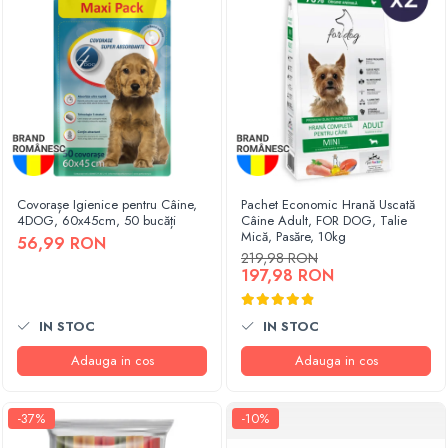
Covorașe Igienice pentru Câine,
Pachet Economic Hrană Uscată
4DOG, 60x45cm, 50 bucăți
Câine Adult, FOR DOG, Talie
Mică, Pasăre, 10kg
56,99 RON
219,98 RON
197,98 RON
IN STOC
IN STOC
Adauga in cos
Adauga in cos
-37%
-10%