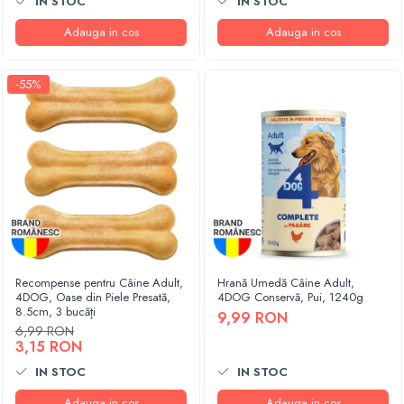
IN STOC
IN STOC
Adauga in cos
Adauga in cos
-55%
Recompense pentru Câine Adult,
Hrană Umedă Câine Adult,
4DOG, Oase din Piele Presată,
4DOG Conservă, Pui, 1240g
8.5cm, 3 bucăți
9,99 RON
6,99 RON
3,15 RON
IN STOC
IN STOC
Adauga in cos
Adauga in cos