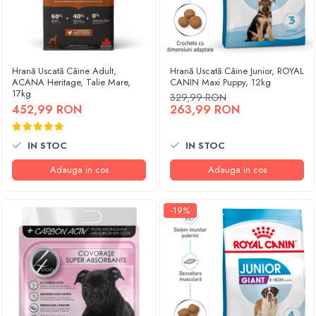
Hrană Uscată Câine Adult,
Hrană Uscată Câine Junior, ROYAL
ACANA Heritage, Talie Mare,
CANIN Maxi Puppy, 12kg
17kg
329,99 RON
452,99 RON
263,99 RON
IN STOC
IN STOC
Adauga in cos
Adauga in cos
-19%