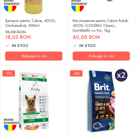
Șampon pentru Câine, 4DOG,
Recompense pentru Câine Adult,
Clorhexidină, 500ml
4DOG GOODIES Classic,
Dumbbells cu Pui, 1kg
18,98 RON
18,03 RON
60,00 RON
IN STOC
IN STOC
Adauga in cos
Adauga in cos
-5%
-4%