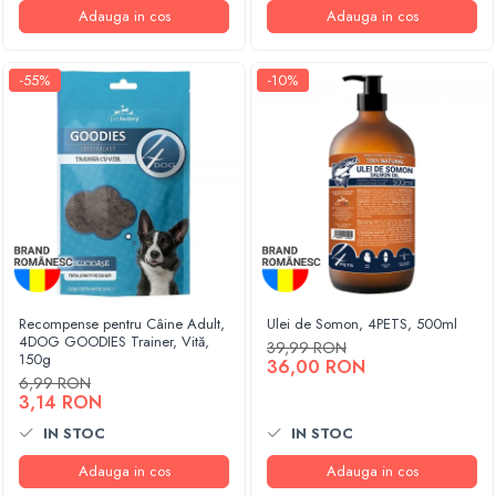
Adauga in cos
Adauga in cos
-55%
-10%
Recompense pentru Câine Adult,
Ulei de Somon, 4PETS, 500ml
4DOG GOODIES Trainer, Vită,
39,99 RON
150g
36,00 RON
6,99 RON
3,14 RON
IN STOC
IN STOC
Adauga in cos
Adauga in cos