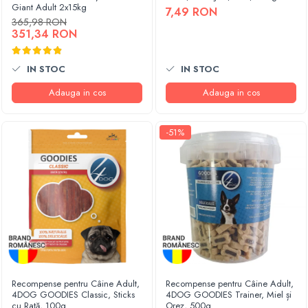
Giant Adult 2x15kg
7,49 RON
365,98 RON
351,34 RON
IN STOC
IN STOC
Adauga in cos
Adauga in cos
-51%
Recompense pentru Câine Adult,
Recompense pentru Câine Adult,
4DOG GOODIES Classic, Sticks
4DOG GOODIES Trainer, Miel și
cu Rață, 100g
Orez, 500g