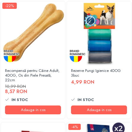
-22%
Recompensă pentru Câine Adult,
Rezerve Pungi Igienice 4DOG
4DOG, Os din Piele Presată,
3buc
22cm
4,99 RON
10,99 RON
8,57 RON
IN STOC
IN STOC
Adauga in cos
Adauga in cos
-4%