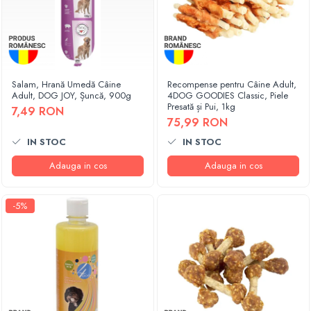
Salam, Hrană Umedă Câine
Recompense pentru Câine Adult,
Adult, DOG JOY, Șuncă, 900g
4DOG GOODIES Classic, Piele
Presată și Pui, 1kg
7,49 RON
75,99 RON
IN STOC
IN STOC
Adauga in cos
Adauga in cos
-5%