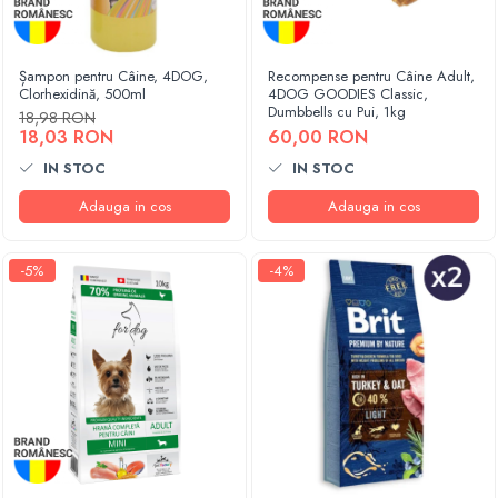
Șampon pentru Câine, 4DOG,
Recompense pentru Câine Adult,
Clorhexidină, 500ml
4DOG GOODIES Classic,
Dumbbells cu Pui, 1kg
18,98 RON
18,03 RON
60,00 RON
IN STOC
IN STOC
Adauga in cos
Adauga in cos
-5%
-4%