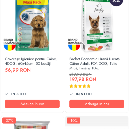
Covorașe Igienice pentru Câine,
Pachet Economic Hrană Uscată
4DOG, 60x45cm, 50 bucăți
Câine Adult, FOR DOG, Talie
Mică, Pasăre, 10kg
56,99 RON
219,98 RON
197,98 RON
IN STOC
IN STOC
Adauga in cos
Adauga in cos
-37%
-10%