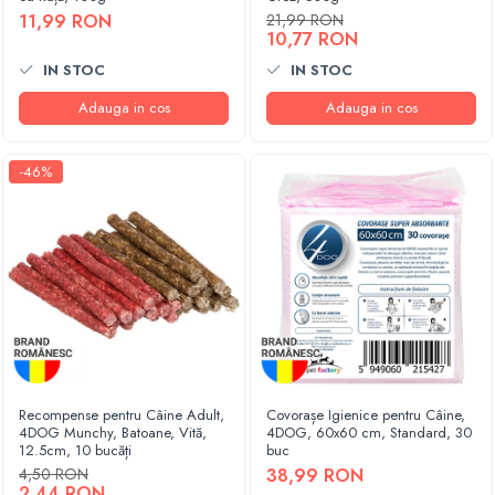
11,99 RON
21,99 RON
10,77 RON
IN STOC
IN STOC
Adauga in cos
Adauga in cos
-46%
Recompense pentru Câine Adult,
Covorașe Igienice pentru Câine,
4DOG Munchy, Batoane, Vită,
4DOG, 60x60 cm, Standard, 30
12.5cm, 10 bucăți
buc
4,50 RON
38,99 RON
2,44 RON