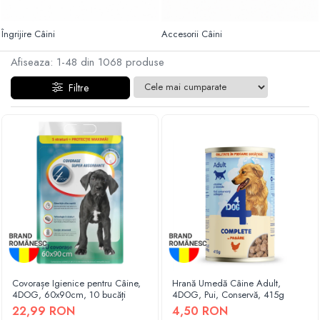
Haine Câini
Zgărzi & Hamuri
Îngrijire Câini
Accesorii Câini
Afiseaza:
1-
48
din
1068
produse
Filtre
Covorașe Igienice pentru Câine,
Hrană Umedă Câine Adult,
4DOG, 60x90cm, 10 bucăți
4DOG, Pui, Conservă, 415g
22,99 RON
4,50 RON