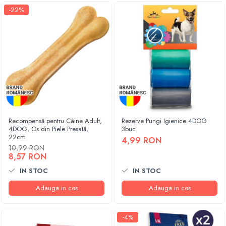
-22%
Recompensă pentru Câine Adult,
Rezerve Pungi Igienice 4DOG
4DOG, Os din Piele Presată,
3buc
22cm
4,99 RON
10,99 RON
8,57 RON
IN STOC
IN STOC
Adauga in cos
Adauga in cos
-4%