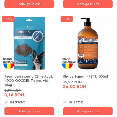
Adauga in cos
Adauga in cos
-55%
-10%
Recompense pentru Câine Adult,
Ulei de Somon, 4PETS, 500ml
4DOG GOODIES Trainer, Vită,
39,99 RON
150g
36,00 RON
6,99 RON
3,14 RON
IN STOC
IN STOC
Adauga in cos
Adauga in cos