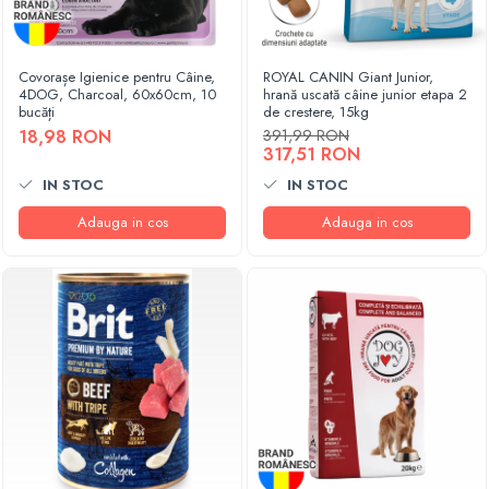
Covorașe Igienice pentru Câine,
ROYAL CANIN Giant Junior,
4DOG, Charcoal, 60x60cm, 10
hrană uscată câine junior etapa 2
bucăți
de crestere, 15kg
18,98 RON
391,99 RON
317,51 RON
IN STOC
IN STOC
Adauga in cos
Adauga in cos