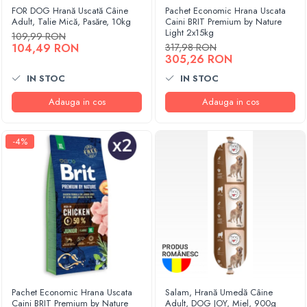
FOR DOG Hrană Uscată Câine
Pachet Economic Hrana Uscata
Adult, Talie Mică, Pasăre, 10kg
Caini BRIT Premium by Nature
Light 2x15kg
109,99 RON
104,49 RON
317,98 RON
305,26 RON
IN STOC
IN STOC
Adauga in cos
Adauga in cos
-4%
Pachet Economic Hrana Uscata
Salam, Hrană Umedă Câine
Caini BRIT Premium by Nature
Adult, DOG JOY, Miel, 900g