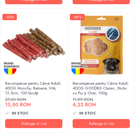
-50%
-48%
Recompense pentru Câine Adult,
Recompense pentru Câine Adult,
4DOG Munchy, Batoane, Vită,
4DOG GOODIES Classic, Sticks
12.5cm, 100 bucăți
cu Pui și Orez, 100g
27,00 RON
11,99 RON
13,50 RON
6,23 RON
IN STOC
IN STOC
Adauga in cos
Adauga in cos