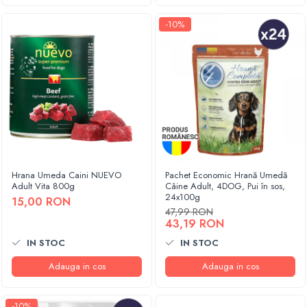
-10%
Hrana Umeda Caini NUEVO
Pachet Economic Hrană Umedă
Adult Vita 800g
Câine Adult, 4DOG, Pui în sos,
24x100g
15,00 RON
47,99 RON
43,19 RON
IN STOC
IN STOC
Adauga in cos
Adauga in cos
-10%