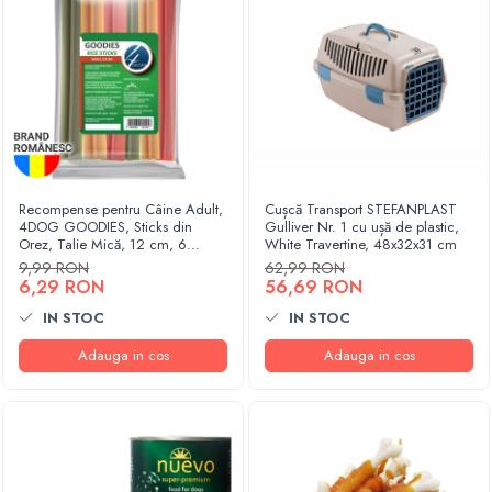
Recompense pentru Câine Adult,
Cușcă Transport STEFANPLAST
4DOG GOODIES, Sticks din
Gulliver Nr. 1 cu ușă de plastic,
Orez, Talie Mică, 12 cm, 6
White Travertine, 48x32x31 cm
bucăți/pungă
9,99 RON
62,99 RON
6,29 RON
56,69 RON
IN STOC
IN STOC
Adauga in cos
Adauga in cos