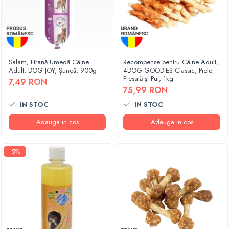
Salam, Hrană Umedă Câine
Recompense pentru Câine Adult,
Adult, DOG JOY, Șuncă, 900g
4DOG GOODIES Classic, Piele
Presată și Pui, 1kg
7,49 RON
75,99 RON
IN STOC
IN STOC
Adauga in cos
Adauga in cos
-5%