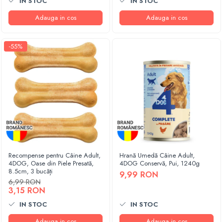
IN STOC
IN STOC
Adauga in cos
Adauga in cos
-55%
Recompense pentru Câine Adult,
Hrană Umedă Câine Adult,
4DOG, Oase din Piele Presată,
4DOG Conservă, Pui, 1240g
8.5cm, 3 bucăți
9,99 RON
6,99 RON
3,15 RON
IN STOC
IN STOC
Adauga in cos
Adauga in cos