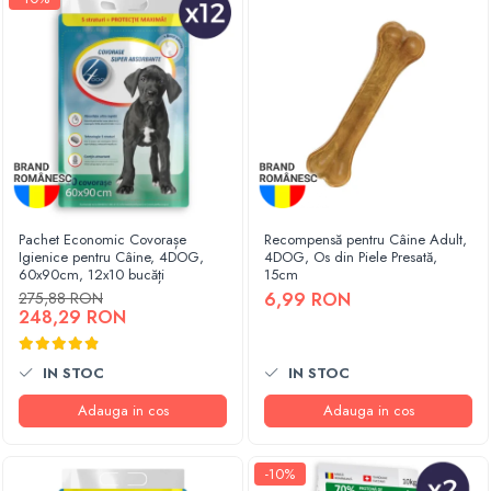
Pachet Economic Covorașe
Recompensă pentru Câine Adult,
Igienice pentru Câine, 4DOG,
4DOG, Os din Piele Presată,
60x90cm, 12x10 bucăți
15cm
275,88 RON
6,99 RON
248,29 RON
IN STOC
IN STOC
Adauga in cos
Adauga in cos
-10%