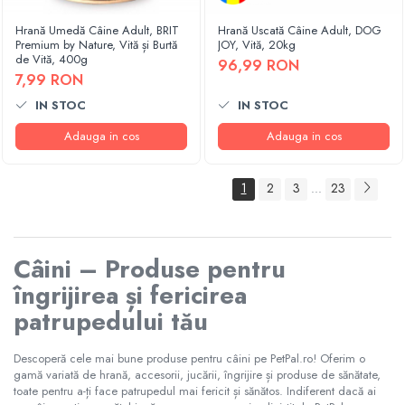
Hrană Umedă Câine Adult, BRIT
Hrană Uscată Câine Adult, DOG
Premium by Nature, Vită și Burtă
JOY, Vită, 20kg
de Vită, 400g
96,99 RON
7,99 RON
IN STOC
IN STOC
Adauga in cos
Adauga in cos
1
2
3
23
...
Câini – Produse pentru
îngrijirea și fericirea
patrupedului tău
Descoperă cele mai bune produse pentru câini pe PetPal.ro! Oferim o
gamă variată de hrană, accesorii, jucării, îngrijire și produse de sănătate,
toate pentru a-ți face patrupedul mai fericit și sănătos. Indiferent dacă ai