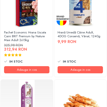
Pachet Economic Hrana Uscata
Hrană Umedă Câine Adult,
Caini BRIT Premium by Nature
4DOG Conservă, Vânat, 1240g
Maxi Adult 2x15kg
9,99 RON
325,98 RON
312,94 RON
IN STOC
IN STOC
Adauga in cos
Adauga in cos