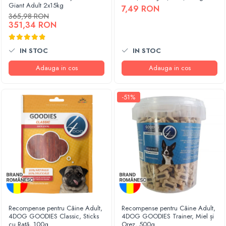
Giant Adult 2x15kg
7,49 RON
365,98 RON
351,34 RON
IN STOC
IN STOC
Adauga in cos
Adauga in cos
-51%
Recompense pentru Câine Adult,
Recompense pentru Câine Adult,
4DOG GOODIES Classic, Sticks
4DOG GOODIES Trainer, Miel și
cu Rață, 100g
Orez, 500g