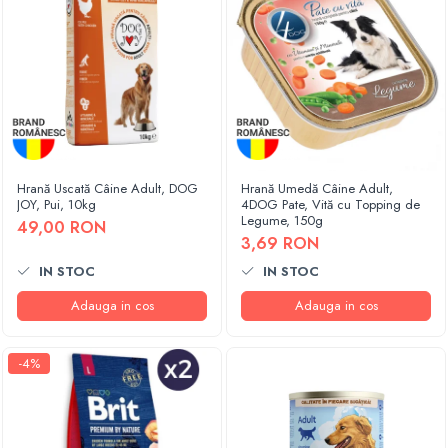
Hrană Uscată Câine Adult, DOG
Hrană Umedă Câine Adult,
JOY, Pui, 10kg
4DOG Pate, Vită cu Topping de
Legume, 150g
49,00 RON
3,69 RON
IN STOC
IN STOC
Adauga in cos
Adauga in cos
-4%