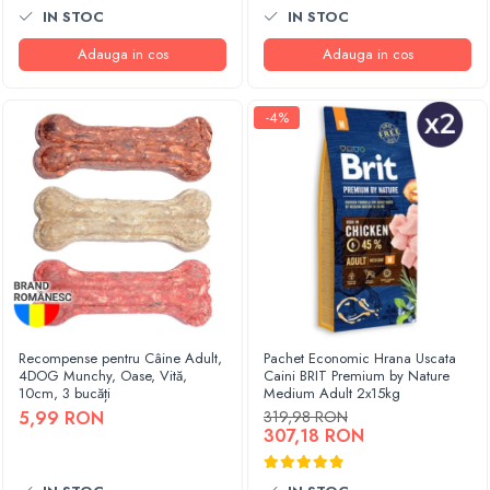
IN STOC
IN STOC
Adauga in cos
Adauga in cos
-4%
Recompense pentru Câine Adult,
Pachet Economic Hrana Uscata
4DOG Munchy, Oase, Vită,
Caini BRIT Premium by Nature
10cm, 3 bucăți
Medium Adult 2x15kg
5,99 RON
319,98 RON
307,18 RON