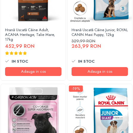
Hrană Uscată Câine Adult,
Hrană Uscată Câine Junior, ROYAL
ACANA Heritage, Talie Mare,
CANIN Maxi Puppy, 12kg
17kg
329,99 RON
452,99 RON
263,99 RON
IN STOC
IN STOC
Adauga in cos
Adauga in cos
-19%