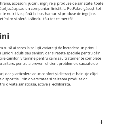
nă, accesorii, jucării, îngrijire și produse de sănătate, toate
ățel jucăuș sau un companion liniștit, la PetPal.ro găsești tot
te nutritive, până la lese, hamuri și produse de îngrijire,
etPal.ro și oferă-i câinelui tău tot ce merită!
ini
tu să ai acces la soluții variate și de încredere. În primul
niori, adulți sau seniori, dar și rețete speciale pentru câini
ațiile câinilor, vitamine pentru câini sau tratamente complete
parazitare, pentru a preveni eficient problemele cauzate de
ri, dar și articolere aduc confort și distracție: hainuțe căței
a dispoziție. Prin diversitatea și calitatea produselor
ru o viață sănătoasă, activă și echilibrată.