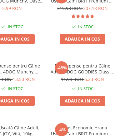
4DOG Munchy, Oase,
Uscata Caini BRIT Premium by
, 10cm, 3 bucăți
Nature Medium Adult 2x15kg
5,99 RON
319,98 RON
307,18 RON
IN STOC
IN STOC
AUGA IN COS
ADAUGA IN COS
ense pentru Câine
Recompense pentru Câine
-48%
t, 4DOG Munchy,
Adult, 4DOG GOODIES Classic,
, Vită, 12.5cm, 100
Sticks cu Pui și Orez, 100g
0 RON
13,50 RON
11,99 RON
6,23 RON
bucăți
IN STOC
IN STOC
AUGA IN COS
ADAUGA IN COS
scată Câine Adult,
Pachet Economic Hrana
-4%
 JOY, Vită, 10kg
Uscata Caini BRIT Premium by
Nature Maxi/Giant Senior