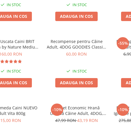
IN STOC
IN STOC
AUGA IN COS
ADAUGA IN COS
AD
Uscata Caini BRIT
Recompense pentru Câine
Recomp
-55%
 by Nature Medium
Adult, 4DOG GOODIES Classic,
Adul
Adult 15kg
Copan de Pui, 1kg
Tra
160,00 RON
60,00 RON
6,9
IN STOC
IN STOC
AUGA IN COS
ADAUGA IN COS
AD
Umeda Caini NUEVO
Pachet Economic Hrană
Pachet
-10%
-10%
ult Vita 800g
Umedă Câine Adult, 4DOG,
Igienice
Pui în sos, 24x100g
60x90
15,00 RON
47,99 RON
43,19 RON
275,8