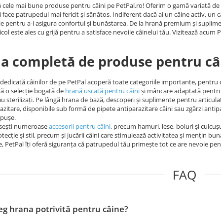
cele mai bune produse pentru câini pe PetPal.ro! Oferim o gamă variată de hra
i face patrupedul mai fericit și sănătos. Indiferent dacă ai un câine activ, un c
ie pentru a-i asigura confortul și bunăstarea. De la hrană premium și suplimen
icol este ales cu grijă pentru a satisface nevoile câinelui tău. Vizitează acum P
 completă de produse pentru câ
dedicată câinilor de pe PetPal acoperă toate categoriile importante, pentru ca 
tă o selecție bogată de
hrană uscată pentru câini
și mâncare adaptată pentru ju
sau sterilizați. Pe lângă hrana de bază, descoperi și suplimente pentru articul
azitare, disponibile sub formă de pipete antiparazitare câini sau zgărzi anti
ăpușe.
găsești numeroase
accesorii pentru câini
, precum hamuri, lese, boluri și culcușu
tecție și stil, precum și jucării câini care stimulează activitatea și mențin bun
e, PetPal îți oferă siguranța că patrupedul tău primește tot ce are nevoie pent
FAQ
g hrana potrivită pentru câine?