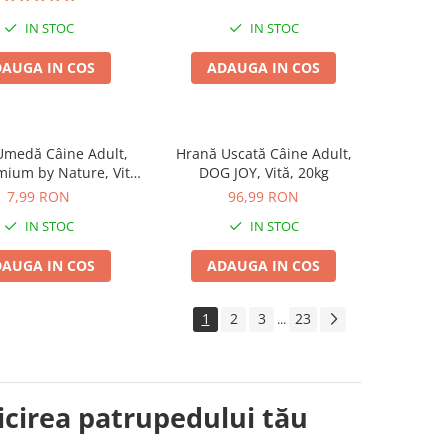
IN STOC
IN STOC
AUGA IN COS
ADAUGA IN COS
Umedă Câine Adult,
Hrană Uscată Câine Adult,
mium by Nature, Vită
DOG JOY, Vită, 20kg
rtă de Vită, 400g
7,99 RON
96,99 RON
IN STOC
IN STOC
AUGA IN COS
ADAUGA IN COS
1
2
3
23
...
ricirea patrupedului tău