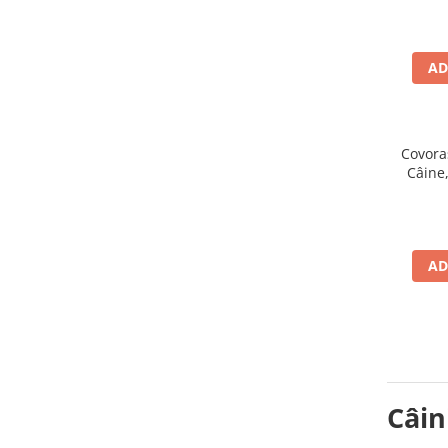
AD
Covora
Câine
60x
AD
Câin