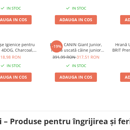
IN STOC
IN STOC
AUGA IN COS
ADAUGA IN COS
AD
șe Igienice pentru
ROYAL CANIN Giant Junior,
Hrană 
-19%
, 4DOG, Charcoal,
hrană uscată câine junior
BRIT Pre
60cm, 10 bucăți
etapa 2 de crestere, 15kg
și Bu
18,98 RON
391,99 RON
317,51 RON
IN STOC
IN STOC
AUGA IN COS
ADAUGA IN COS
AD
i – Produse pentru îngrijirea și fe