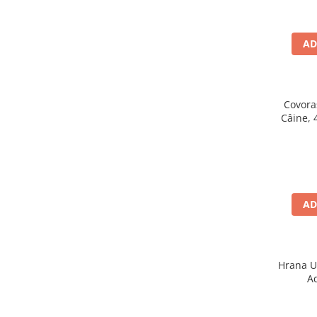
Batoane Rozătoare
Îngrijire Rozătoare
AD
Așternut Igienic Rozătoare
Cuști Rozătoare
Pești
Acvarii
Covora
Câine, 
Accesorii Acvarii
Hrană
Hrană Pești
Hrană Broaște Țestoase
Întreținere Acvariu
AD
Tratament Apă
Hrana 
Ad