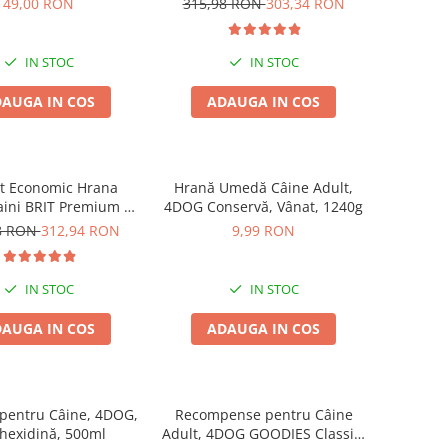
49,00 RON
315,98 RON
303,34 RON
2x15kg
IN STOC
IN STOC
AUGA IN COS
ADAUGA IN COS
t Economic Hrana
Hrană Umedă Câine Adult,
aini BRIT Premium by
4DOG Conservă, Vânat, 1240g
 Maxi Adult 2x15kg
8 RON
312,94 RON
9,99 RON
IN STOC
IN STOC
AUGA IN COS
ADAUGA IN COS
pentru Câine, 4DOG,
Recompense pentru Câine
hexidină, 500ml
Adult, 4DOG GOODIES Classic,