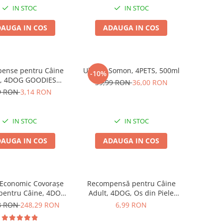
bucăți
IN STOC
IN STOC
AUGA IN COS
ADAUGA IN COS
ense pentru Câine
Ulei de Somon, 4PETS, 500ml
-10%
t, 4DOG GOODIES
39,99 RON
36,00 RON
iner, Vită, 150g
9 RON
3,14 RON
IN STOC
IN STOC
AUGA IN COS
ADAUGA IN COS
 Economic Covorașe
Recompensă pentru Câine
 pentru Câine, 4DOG,
Adult, 4DOG, Os din Piele
cm, 12x10 bucăți
Presată, 15cm
8 RON
248,29 RON
6,99 RON