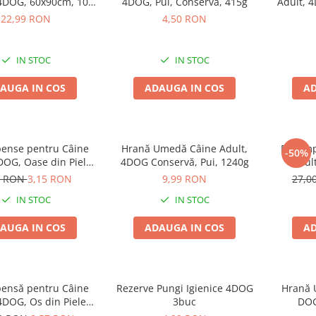
4DOG, 60x90cm, 10
4DOG, Pui, Conservă, 415g
Adult, 
bucăți
Vită
22,99 RON
4,50 RON
IN STOC
IN STOC
AUGA IN COS
ADAUGA IN COS
AD
ense pentru Câine
Hrană Umedă Câine Adult,
Recomp
-50%
DOG, Oase din Piele
4DOG Conservă, Pui, 1240g
Adul
ă, 8.5cm, 3 bucăți
Batoane
9 RON
3,15 RON
9,99 RON
27,0
IN STOC
IN STOC
AUGA IN COS
ADAUGA IN COS
AD
ensă pentru Câine
Rezerve Pungi Igienice 4DOG
Hrană U
4DOG, Os din Piele
3buc
DOG
resată, 22cm