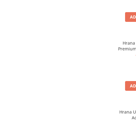
Zgărzi & Hamuri
Păsări
AD
Hrană Păsări
Meniuri Păsări
Suplimente Nutritive
Hrana 
Delicii Păsări
Premium
Batoane
Îngrijire Păsări
Așternut Igienic Păsări
Colivii
AD
Colivii
Rozătoare
Hrană Rozătoare
Hrana 
Fân Rozătoare
Ad
Meniuri Rozătoare
Delicii Rozătoare