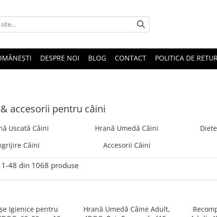
OMÂNEȘTI
DESPRE NOI
BLOG
CONTACT
POLITICA DE RETU
& accesorii pentru câini
nă Uscată Câini
Hrană Umedă Câini
Diete
ngrijire Câini
Accesorii Câini
1-
48
din
1068
produse
șe Igienice pentru
Hrană Umedă Câine Adult,
Recomp