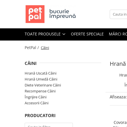
Toate Produsele
Câini
TOATE PRODUSELE
OFERTE SPECIALE
MĂRCI R
Hrană Uscată Câini
Câine Junior
PetPal /
Câini
Câine Adult
Câine Senior
Hrană 
CÂINI
Hrană Umedă Câini
Hrană Uscată Câini
Hra
Câine Junior
Hrană Umedă Câini
Câine Adult
Î
Diete Veterinare Câini
Recompense Câini
Diete Veterinare Câini
Afiseaza:
Îngrijire Câini
Uscată
Accesorii Câini
Umedă
PRODUCATORI
Recompense Câini
Covora
Biscuiți