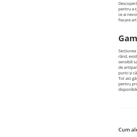
Descoperă 
pentru a-ț
ce ai nevo
fiecare art
Gama
Secțiunea 
rând, exis
sensibili 
de antipar
purici și c
Tot aici 
pentru pro
disponibil
Cum ale