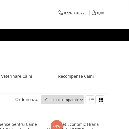
0726.738.725
0,00
R
 Veterinare Câini
Recompense Câini
Ordoneaza:
ense pentru Câine
Pachet Economic Hrana
-4%