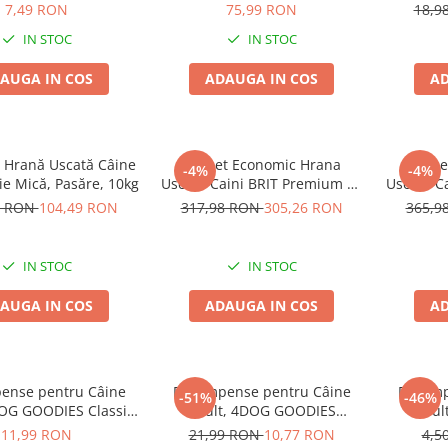
Piele Presată și Pui, 1kg
7,49 RON
75,99 RON
18,9
IN STOC
IN STOC
AUGA IN COS
ADAUGA IN COS
AD
Hrană Uscată Câine
Pachet Economic Hrana
Pache
-4%
-4%
lie Mică, Pasăre, 10kg
Uscata Caini BRIT Premium by
Uscata C
Nature Light 2x15kg
Nature 
9 RON
104,49 RON
317,98 RON
305,26 RON
365,9
IN STOC
IN STOC
AUGA IN COS
ADAUGA IN COS
AD
ense pentru Câine
Recompense pentru Câine
Recomp
-51%
-46%
DOG GOODIES Classic,
Adult, 4DOG GOODIES
Adul
ks cu Rață, 100g
Trainer, Miel și Orez, 500g
Batoan
11,99 RON
21,99 RON
10,77 RON
4,5