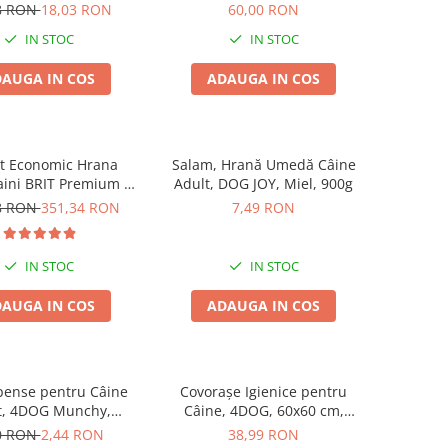
Dumbbells cu Pui, 1kg
8 RON
18,03 RON
60,00 RON
IN STOC
IN STOC
AUGA IN COS
ADAUGA IN COS
t Economic Hrana
Salam, Hrană Umedă Câine
aini BRIT Premium by
Adult, DOG JOY, Miel, 900g
Giant Adult 2x15kg
8 RON
351,34 RON
7,49 RON
IN STOC
IN STOC
AUGA IN COS
ADAUGA IN COS
ense pentru Câine
Covorașe Igienice pentru
t, 4DOG Munchy,
Câine, 4DOG, 60x60 cm,
e, Vită, 12.5cm, 10
Standard, 30 buc
0 RON
2,44 RON
38,99 RON