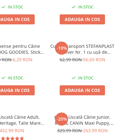
IN STOC
IN STOC
AUGA IN COS
ADAUGA IN COS
ense pentru Câine
Cușcă Transport STEFANPLAST
-10%
DOG GOODIES, Sticks
Gulliver Nr. 1 cu ușă de
 Talie Mică, 12 cm, 6
plastic, White Travertine,
9 RON
6,29 RON
62,99 RON
56,69 RON
bucăți/pungă
48x32x31 cm
IN STOC
IN STOC
AUGA IN COS
ADAUGA IN COS
scată Câine Adult,
Hrană Uscată Câine Junior,
-20%
ritage, Talie Mare,
ROYAL CANIN Maxi Puppy,
17kg
12kg
452,99 RON
329,99 RON
263,99 RON