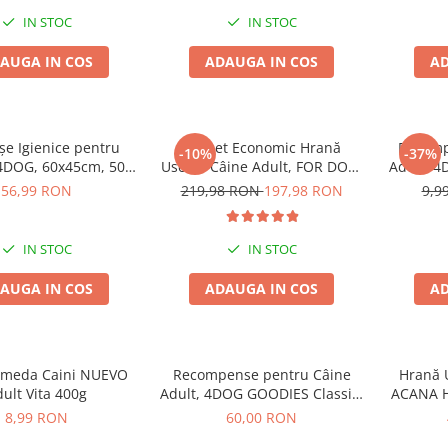
IN STOC
IN STOC
AUGA IN COS
ADAUGA IN COS
AD
șe Igienice pentru
Pachet Economic Hrană
Recomp
-10%
-37%
4DOG, 60x45cm, 50
Uscată Câine Adult, FOR DOG,
Adult, 4
bucăți
Talie Mică, Pasăre, 10kg
din Orez,
56,99 RON
219,98 RON
197,98 RON
9,9
IN STOC
IN STOC
AUGA IN COS
ADAUGA IN COS
AD
Umeda Caini NUEVO
Recompense pentru Câine
Hrană U
ult Vita 400g
Adult, 4DOG GOODIES Classic,
ACANA He
Os din Calciu cu Pui, 1kg
8,99 RON
60,00 RON