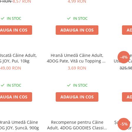
99 RON
8,57 RON
4,99 RON
IN STOC
IN STOC
AUGA IN COS
ADAUGA IN COS
AD
scată Câine Adult,
Hrană Umedă Câine Adult,
Pache
-4%
 JOY, Pui, 10kg
4DOG Pate, Vită cu Topping de
Uscata C
Legume, 150g
Nature
49,00 RON
3,69 RON
325,9
IN STOC
IN STOC
AUGA IN COS
ADAUGA IN COS
AD
Hrană Umedă Câine
Recompense pentru Câine
Șampon 
-5%
OG JOY, Șuncă, 900g
Adult, 4DOG GOODIES Classic,
Clor