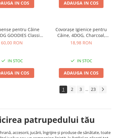
AUGA IN COS
ADAUGA IN COS
ense pentru Câine
Covorașe Igienice pentru
DOG GOODIES Classic,
Câine, 4DOG, Charcoal,
 Calciu cu Pui, 1kg
60x60cm, 10 bucăți
60,00 RON
18,98 RON
IN STOC
IN STOC
AUGA IN COS
ADAUGA IN COS
1
2
3
23
...
ricirea patrupedului tău
nă, accesorii, jucării, îngrijire și produse de sănătate, toate