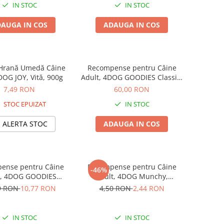
IN STOC
IN STOC
AUGA IN COS
ADAUGA IN COS
 Hrană Umedă Câine
Recompense pentru Câine
DOG JOY, Vită, 900g
Adult, 4DOG GOODIES Classic,
Dumbbells cu Pui, 1kg
7,49 RON
60,00 RON
STOC EPUIZAT
IN STOC
ALERTA STOC
ADAUGA IN COS
ense pentru Câine
Recompense pentru Câine
-46%
t, 4DOG GOODIES
Adult, 4DOG Munchy,
, Miel și Orez, 500g
Batoane, Vită, 12.5cm, 10
9 RON
10,77 RON
4,50 RON
2,44 RON
bucăți
IN STOC
IN STOC