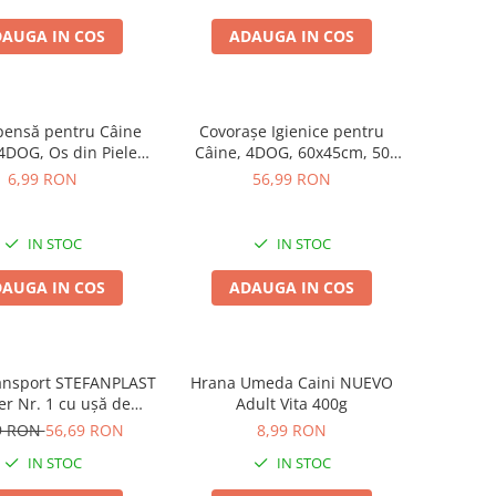
AUGA IN COS
ADAUGA IN COS
ensă pentru Câine
Covorașe Igienice pentru
 4DOG, Os din Piele
Câine, 4DOG, 60x45cm, 50
resată, 15cm
bucăți
6,99 RON
56,99 RON
IN STOC
IN STOC
AUGA IN COS
ADAUGA IN COS
ansport STEFANPLAST
Hrana Umeda Caini NUEVO
er Nr. 1 cu ușă de
Adult Vita 400g
, White Travertine,
9 RON
56,69 RON
8,99 RON
48x32x31 cm
IN STOC
IN STOC