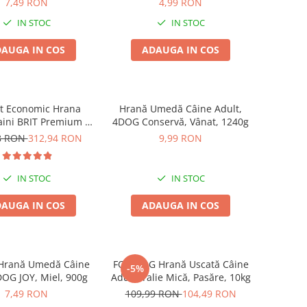
7,49 RON
4,99 RON
IN STOC
IN STOC
AUGA IN COS
ADAUGA IN COS
t Economic Hrana
Hrană Umedă Câine Adult,
aini BRIT Premium by
4DOG Conservă, Vânat, 1240g
 Maxi Adult 2x15kg
8 RON
312,94 RON
9,99 RON
IN STOC
IN STOC
AUGA IN COS
ADAUGA IN COS
 Hrană Umedă Câine
FOR DOG Hrană Uscată Câine
-5%
DOG JOY, Miel, 900g
Adult, Talie Mică, Pasăre, 10kg
7,49 RON
109,99 RON
104,49 RON