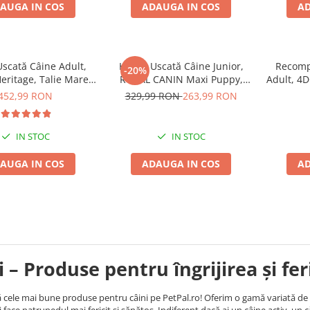
AUGA IN COS
ADAUGA IN COS
AD
scată Câine Adult,
Hrană Uscată Câine Junior,
Recomp
-20%
ritage, Talie Mare,
ROYAL CANIN Maxi Puppy,
Adult, 4
17kg
12kg
Os din
452,99 RON
329,99 RON
263,99 RON
IN STOC
IN STOC
AUGA IN COS
ADAUGA IN COS
AD
i – Produse pentru îngrijirea și fe
cele mai bune produse pentru câini pe PetPal.ro! Oferim o gamă variată de hra