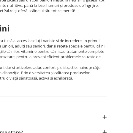
ățel jucăuș sau un companion liniștit, la PetPal.ro găsești tot
te nutritive, până la lese, hamuri și produse de îngrijire,
etPal.ro și oferă-i câinelui tău tot ce merită!
ini
tu să ai acces la soluții variate și de încredere. În primul
niori, adulți sau seniori, dar și rețete speciale pentru câini
ațiile câinilor, vitamine pentru câini sau tratamente complete
parazitare, pentru a preveni eficient problemele cauzate de
ri, dar și articolere aduc confort și distracție: hainuțe căței
a dispoziție. Prin diversitatea și calitatea produselor
ru o viață sănătoasă, activă și echilibrată.
limentare?