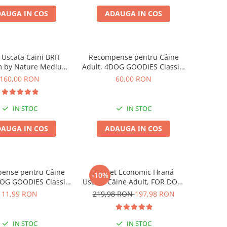
AUGA IN COS
ADAUGA IN COS
Uscata Caini BRIT
Recompense pentru Câine
 by Nature Medium
Adult, 4DOG GOODIES Classic,
Adult 15kg
Copan de Pui, 1kg
160,00 RON
60,00 RON
IN STOC
IN STOC
AUGA IN COS
ADAUGA IN COS
ense pentru Câine
Pachet Economic Hrană
-10%
DOG GOODIES Classic,
Uscată Câine Adult, FOR DOG,
Piele Presată, 100g
Talie Mică, Pasăre, 10kg
11,99 RON
219,98 RON
197,98 RON
IN STOC
IN STOC