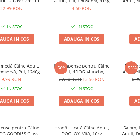
4DOG, 60x90cm, 10
4DOG, Pui, Conservă, 415g
Adult, 
bucăți
Vită
22,99 RON
4,50 RON
IN STOC
IN STOC
AUGA IN COS
ADAUGA IN COS
AD
medă Câine Adult,
Recompense pentru Câine
Recomp
-50%
-55%
nservă, Pui, 1240g
Adult, 4DOG Munchy,
Adult, 
Batoane, Vită, 12.5cm, 100
Presat
9,99 RON
27,00 RON
13,50 RON
6,9
bucăți
IN STOC
IN STOC
AUGA IN COS
ADAUGA IN COS
AD
ense pentru Câine
Hrană Uscată Câine Adult,
Salam,
DOG GOODIES Classic,
DOG JOY, Vită, 10kg
Adult, D
cu Pui și Orez, 100g