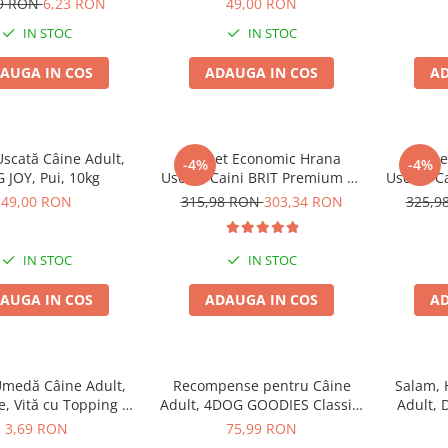
99 RON
6,23 RON
49,00 RON
IN STOC
IN STOC
AUGA IN COS
ADAUGA IN COS
AD
scată Câine Adult,
Pachet Economic Hrana
Pache
-4%
-4%
 JOY, Pui, 10kg
Uscata Caini BRIT Premium by
Uscata C
Nature Maxi/Giant Senior
Nature
49,00 RON
315,98 RON
303,34 RON
325,9
2x15kg
IN STOC
IN STOC
AUGA IN COS
ADAUGA IN COS
AD
medă Câine Adult,
Recompense pentru Câine
Salam,
, Vită cu Topping de
Adult, 4DOG GOODIES Classic,
Adult, 
egume, 150g
Piele Presată și Pui, 1kg
3,69 RON
75,99 RON