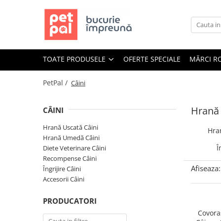
Toate Produsele
Câini
TOATE PRODUSELE
OFERTE SPECIALE
MĂRCI R
Hrană Uscată Câini
Câine Junior
PetPal /
Câini
Câine Adult
Câine Senior
Hrană 
CÂINI
Hrană Umedă Câini
Hrană Uscată Câini
Hra
Câine Junior
Hrană Umedă Câini
Câine Adult
Î
Diete Veterinare Câini
Recompense Câini
Diete Veterinare Câini
Afiseaza:
Îngrijire Câini
Uscată
Accesorii Câini
Umedă
PRODUCATORI
Recompense Câini
Covora
Biscuiți