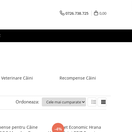
0726.738.725
0,00
R
 Veterinare Câini
Recompense Câini
Ordoneaza:
ense pentru Câine
Pachet Economic Hrana
-4%