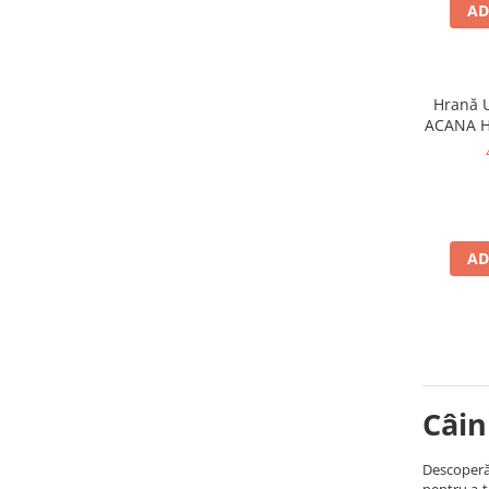
AD
Hrană U
ACANA He
AD
Câin
Descoperă 