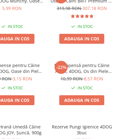
4DOG Munchy, Oase,
Uscata Caini BRIT Premium by
, 10cm, 3 bucăți
Nature Medium Adult 2x15kg
5,99 RON
319,98 RON
307,18 RON
IN STOC
IN STOC
AUGA IN COS
ADAUGA IN COS
ense pentru Câine
Recompensă pentru Câine
-22%
4DOG, Oase din Piele
Adult, 4DOG, Os din Piele
ă, 8.5cm, 3 bucăți
Presată, 22cm
9 RON
3,15 RON
10,99 RON
8,57 RON
IN STOC
IN STOC
AUGA IN COS
ADAUGA IN COS
 Hrană Umedă Câine
Rezerve Pungi Igienice 4DOG
OG JOY, Șuncă, 900g
3buc