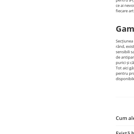
pentru a-ț
ce ai nevo
fiecare art
Gama
Secțiunea 
rând, exis
sensibili 
de antipar
purici și c
Tot aici 
pentru pro
disponibil
Cum ale
Există 