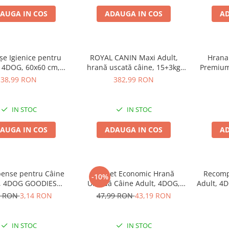
AUGA IN COS
ADAUGA IN COS
AD
șe Igienice pentru
ROYAL CANIN Maxi Adult,
Hrana 
, 4DOG, 60x60 cm,
hrană uscată câine, 15+3kg
Premium
andard, 30 buc
CADOU
38,99 RON
382,99 RON
IN STOC
IN STOC
AUGA IN COS
ADAUGA IN COS
AD
ense pentru Câine
Pachet Economic Hrană
Recomp
-10%
t, 4DOG GOODIES
Umedă Câine Adult, 4DOG,
Adult, 4
iner, Vită, 150g
Pui în sos, 24x100g
Sticks 
9 RON
3,14 RON
47,99 RON
43,19 RON
IN STOC
IN STOC