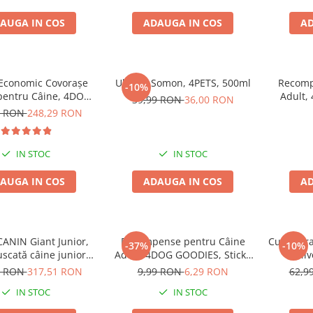
AUGA IN COS
ADAUGA IN COS
AD
Economic Covorașe
Ulei de Somon, 4PETS, 500ml
Recomp
-10%
 pentru Câine, 4DOG,
Adult,
39,99 RON
36,00 RON
cm, 12x10 bucăți
P
8 RON
248,29 RON
IN STOC
IN STOC
AUGA IN COS
ADAUGA IN COS
AD
ANIN Giant Junior,
Recompense pentru Câine
Cușcă Tr
-37%
-10%
scată câine junior
Adult, 4DOG GOODIES, Sticks
Gulliv
 de crestere, 15kg
din Orez, Talie Mică, 12 cm, 6
plastic
9 RON
317,51 RON
9,99 RON
6,29 RON
62,9
bucăți/pungă
IN STOC
IN STOC