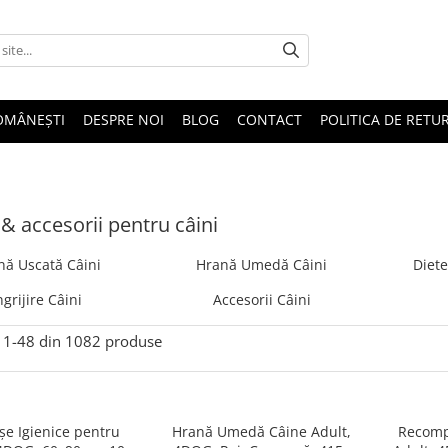
OMÂNEȘTI
DESPRE NOI
BLOG
CONTACT
POLITICA DE RETU
& accesorii pentru câini
nă Uscată Câini
Hrană Umedă Câini
Diete
ngrijire Câini
Accesorii Câini
1-
48
din
1082
produse
șe Igienice pentru
Hrană Umedă Câine Adult,
Recomp