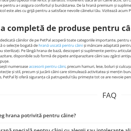
i face patrupedul mai fericit și sănătos. Indiferent dacă ai un câine activ, un c
ie pentru a-i asigura confortul și bunăstarea. De la hrană premium și suplimen
icol este ales cu grijă pentru a satisface nevoile câinelui tău. Vizitează acum P
 completă de produse pentru câ
dedicată câinilor de pe PetPal acoperă toate categoriile importante, pentru ca 
tă o selecție bogată de
hrană uscată pentru câini
și mâncare adaptată pentru ju
sau sterilizați. Pe lângă hrana de bază, descoperi și suplimente pentru articul
azitare, disponibile sub formă de pipete antiparazitare câini sau zgărzi anti
ăpușe.
găsești numeroase
accesorii pentru câini
, precum hamuri, lese, boluri și culcușu
tecție și stil, precum și jucării câini care stimulează activitatea și mențin bun
e, PetPal îți oferă siguranța că patrupedul tău primește tot ce are nevoie pent
FAQ
g hrana potrivită pentru câine?
hrană specială pentru câini cu alergii sau intoleranțe a