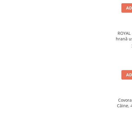
Zgărzi & Hamuri
AD
Păsări
Hrană Păsări
Meniuri Păsări
ROYAL 
Suplimente Nutritive
hrană u
Delicii Păsări
Batoane
Îngrijire Păsări
Așternut Igienic Păsări
AD
Colivii
Colivii
Rozătoare
Covora
Hrană Rozătoare
Câine, 
Fân Rozătoare
Meniuri Rozătoare
Delicii Rozătoare