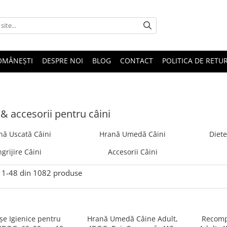
OMÂNEȘTI
DESPRE NOI
BLOG
CONTACT
POLITICA DE RETU
& accesorii pentru câini
nă Uscată Câini
Hrană Umedă Câini
Diete
ngrijire Câini
Accesorii Câini
1-
48
din
1082
produse
șe Igienice pentru
Hrană Umedă Câine Adult,
Recomp