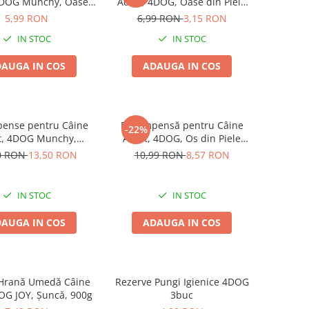
4DOG Munchy, Oase,
Adult, 4DOG, Oase din Piele
, 10cm, 3 bucăți
Presată, 8.5cm, 3 bucăți
5,99 RON
6,99 RON
3,15 RON
IN STOC
IN STOC
AUGA IN COS
ADAUGA IN COS
ense pentru Câine
Recompensă pentru Câine
-22%
t, 4DOG Munchy,
Adult, 4DOG, Os din Piele
, Vită, 12.5cm, 100
Presată, 22cm
0 RON
13,50 RON
10,99 RON
8,57 RON
bucăți
IN STOC
IN STOC
AUGA IN COS
ADAUGA IN COS
 Hrană Umedă Câine
Rezerve Pungi Igienice 4DOG
OG JOY, Șuncă, 900g
3buc