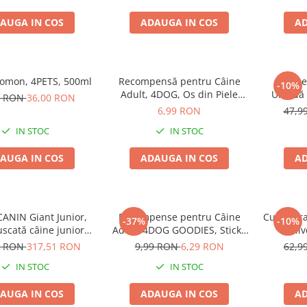
AUGA IN COS
ADAUGA IN COS
AD
Somon, 4PETS, 500ml
Recompensă pentru Câine
Pache
-10%
Adult, 4DOG, Os din Piele
Umedă 
9 RON
36,00 RON
Presată, 15cm
Pui
6,99 RON
47,9
IN STOC
IN STOC
AUGA IN COS
ADAUGA IN COS
AD
ANIN Giant Junior,
Recompense pentru Câine
Cușcă Tr
-37%
-10%
scată câine junior
Adult, 4DOG GOODIES, Sticks
Gulliv
 de crestere, 15kg
din Orez, Talie Mică, 12 cm, 6
plastic
9 RON
317,51 RON
9,99 RON
6,29 RON
62,9
bucăți/pungă
IN STOC
IN STOC
AUGA IN COS
ADAUGA IN COS
AD