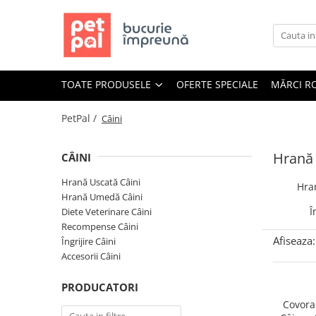
Toate Produsele
Câini
TOATE PRODUSELE
OFERTE SPECIALE
MĂRCI R
Hrană Uscată Câini
Câine Junior
PetPal /
Câini
Câine Adult
Câine Senior
Hrană 
CÂINI
Hrană Umedă Câini
Hrană Uscată Câini
Hra
Câine Junior
Hrană Umedă Câini
Câine Adult
Î
Diete Veterinare Câini
Recompense Câini
Diete Veterinare Câini
Afiseaza:
Îngrijire Câini
Uscată
Accesorii Câini
Umedă
PRODUCATORI
Recompense Câini
Covora
Biscuiți