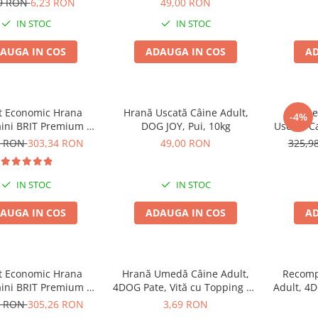
99 RON
6,23 RON
49,00 RON
IN STOC
IN STOC
AUGA IN COS
ADAUGA IN COS
AD
t Economic Hrana
Hrană Uscată Câine Adult,
Pache
-4%
aini BRIT Premium by
DOG JOY, Pui, 10kg
Uscata C
 Maxi/Giant Senior
Nature
8 RON
303,34 RON
49,00 RON
325,9
2x15kg
IN STOC
IN STOC
AUGA IN COS
ADAUGA IN COS
AD
t Economic Hrana
Hrană Umedă Câine Adult,
Recomp
aini BRIT Premium by
4DOG Pate, Vită cu Topping de
Adult, 4
re Light 2x15kg
Legume, 150g
Piele 
8 RON
305,26 RON
3,69 RON