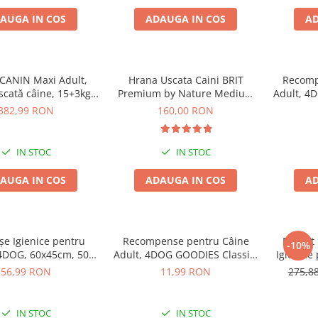
AUGA IN COS
ADAUGA IN COS
AD
CANIN Maxi Adult,
Hrana Uscata Caini BRIT
Recomp
scată câine, 15+3kg
Premium by Nature Medium
Adult, 4
CADOU
Adult 15kg
Cop
382,99 RON
160,00 RON
IN STOC
IN STOC
AUGA IN COS
ADAUGA IN COS
AD
șe Igienice pentru
Recompense pentru Câine
Pachet
-10%
4DOG, 60x45cm, 50
Adult, 4DOG GOODIES Classic,
Igienice
bucăți
Sticks Piele Presată, 100g
60x90
56,99 RON
11,99 RON
275,8
IN STOC
IN STOC