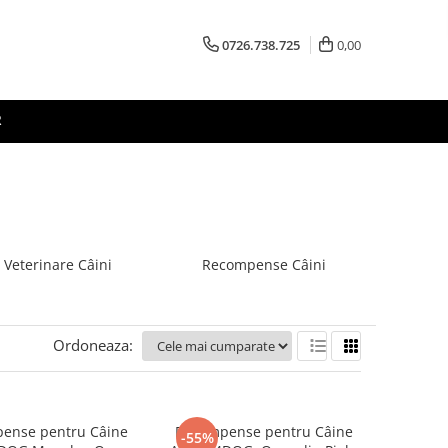
0726.738.725
0,00
R
 Veterinare Câini
Recompense Câini
Ordoneaza:
ense pentru Câine
Recompense pentru Câine
-55%