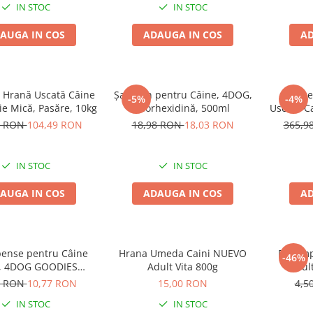
IN STOC
IN STOC
AUGA IN COS
ADAUGA IN COS
AD
Hrană Uscată Câine
Șampon pentru Câine, 4DOG,
Pache
-5%
-4%
lie Mică, Pasăre, 10kg
Clorhexidină, 500ml
Uscata C
Nature 
9 RON
104,49 RON
18,98 RON
18,03 RON
365,9
IN STOC
IN STOC
AUGA IN COS
ADAUGA IN COS
AD
ense pentru Câine
Hrana Umeda Caini NUEVO
Recomp
-46%
t, 4DOG GOODIES
Adult Vita 800g
Adul
, Miel și Orez, 500g
Batoan
9 RON
10,77 RON
15,00 RON
4,5
IN STOC
IN STOC