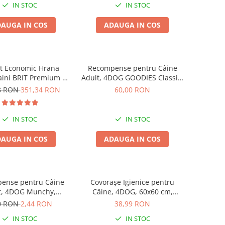
IN STOC
IN STOC
AUGA IN COS
ADAUGA IN COS
t Economic Hrana
Recompense pentru Câine
aini BRIT Premium by
Adult, 4DOG GOODIES Classic,
Giant Adult 2x15kg
Dumbbells cu Pui, 1kg
8 RON
351,34 RON
60,00 RON
IN STOC
IN STOC
AUGA IN COS
ADAUGA IN COS
ense pentru Câine
Covorașe Igienice pentru
t, 4DOG Munchy,
Câine, 4DOG, 60x60 cm,
e, Vită, 12.5cm, 10
Standard, 30 buc
0 RON
2,44 RON
38,99 RON
bucăți
IN STOC
IN STOC