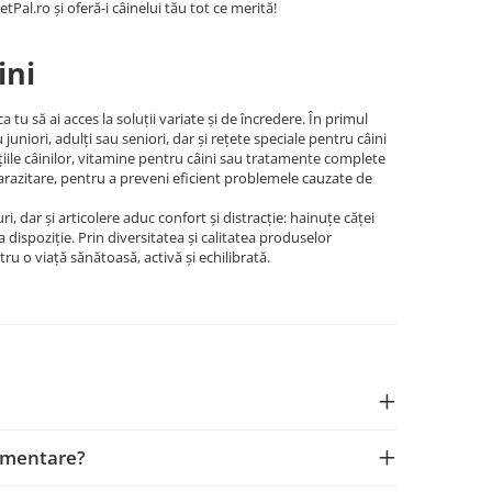
etPal.ro și oferă-i câinelui tău tot ce merită!
ini
tu să ai acces la soluții variate și de încredere. În primul
niori, adulți sau seniori, dar și rețete speciale pentru câini
ațiile câinilor, vitamine pentru câini sau tratamente complete
parazitare, pentru a preveni eficient problemele cauzate de
ri, dar și articolere aduc confort și distracție: hainuțe căței
a dispoziție. Prin diversitatea și calitatea produselor
ru o viață sănătoasă, activă și echilibrată.
limentare?