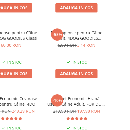
AUGA IN COS
ADAUGA IN COS
ense pentru Câine
Recompense pentru Câine
-55%
DOG GOODIES Classic,
Adult, 4DOG GOODIES
an de Pui, 1kg
Trainer, Vită, 150g
60,00 RON
6,99 RON
3,14 RON
IN STOC
IN STOC
AUGA IN COS
ADAUGA IN COS
 Economic Covorașe
Pachet Economic Hrană
-10%
 pentru Câine, 4DOG,
Uscată Câine Adult, FOR DOG,
cm, 12x10 bucăți
Talie Mică, Pasăre, 10kg
8 RON
248,29 RON
219,98 RON
197,98 RON
IN STOC
IN STOC