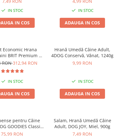
7,49 RON
4,99 RON
IN STOC
IN STOC
AUGA IN COS
ADAUGA IN COS
t Economic Hrana
Hrană Umedă Câine Adult,
aini BRIT Premium by
4DOG Conservă, Vânat, 1240g
 Maxi Adult 2x15kg
8 RON
312,94 RON
9,99 RON
IN STOC
IN STOC
AUGA IN COS
ADAUGA IN COS
ense pentru Câine
Salam, Hrană Umedă Câine
DOG GOODIES Classic,
Adult, DOG JOY, Miel, 900g
Presată și Pui, 1kg
75,99 RON
7,49 RON