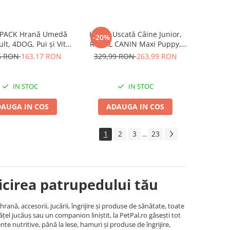
ACK Hrană Umedă
Hrană Uscată Câine Junior,
-20%
lt, 4DOG, Pui și Vită,
ROYAL CANIN Maxi Puppy,
96x100g
12kg
6 RON
163,17 RON
329,99 RON
263,99 RON
IN STOC
IN STOC
AUGA IN COS
ADAUGA IN COS
1
2
3
23
...
ricirea patrupedului tău
nă, accesorii, jucării, îngrijire și produse de sănătate, toate
ățel jucăuș sau un companion liniștit, la PetPal.ro găsești tot
te nutritive, până la lese, hamuri și produse de îngrijire,