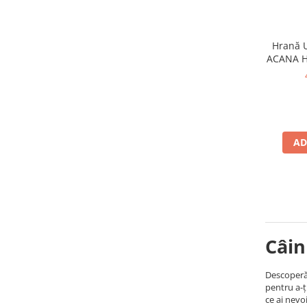
Hrană U
ACANA He
AD
Câin
Descoperă 
pentru a-ț
ce ai nevo