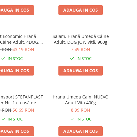
AUGA IN COS
ADAUGA IN COS
t Economic Hrană
Salam, Hrană Umedă Câine
Câine Adult, 4DOG,
Adult, DOG JOY, Vită, 900g
 în sos, 24x100g
9 RON
43,19 RON
7,49 RON
IN STOC
IN STOC
AUGA IN COS
ADAUGA IN COS
ansport STEFANPLAST
Hrana Umeda Caini NUEVO
er Nr. 1 cu ușă de
Adult Vita 400g
, White Travertine,
9 RON
56,69 RON
8,99 RON
48x32x31 cm
IN STOC
IN STOC
AUGA IN COS
ADAUGA IN COS