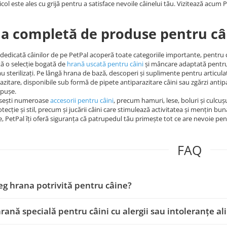
icol este ales cu grijă pentru a satisface nevoile câinelui tău. Vizitează acum P
 completă de produse pentru câ
dedicată câinilor de pe PetPal acoperă toate categoriile importante, pentru ca 
tă o selecție bogată de
hrană uscată pentru câini
și mâncare adaptată pentru ju
sau sterilizați. Pe lângă hrana de bază, descoperi și suplimente pentru articul
azitare, disponibile sub formă de pipete antiparazitare câini sau zgărzi anti
ăpușe.
găsești numeroase
accesorii pentru câini
, precum hamuri, lese, boluri și culcușu
tecție și stil, precum și jucării câini care stimulează activitatea și mențin bun
e, PetPal îți oferă siguranța că patrupedul tău primește tot ce are nevoie pent
FAQ
g hrana potrivită pentru câine?
hrană specială pentru câini cu alergii sau intoleranțe a