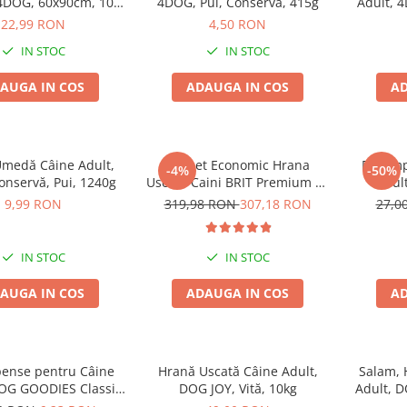
4DOG, 60x90cm, 10
4DOG, Pui, Conservă, 415g
Adult, 
bucăți
Vită
22,99 RON
4,50 RON
IN STOC
IN STOC
AUGA IN COS
ADAUGA IN COS
AD
medă Câine Adult,
Pachet Economic Hrana
Recomp
-4%
-50%
nservă, Pui, 1240g
Uscata Caini BRIT Premium by
Adul
Nature Medium Adult 2x15kg
Batoane
9,99 RON
319,98 RON
307,18 RON
27,0
IN STOC
IN STOC
AUGA IN COS
ADAUGA IN COS
AD
ense pentru Câine
Hrană Uscată Câine Adult,
Salam,
DOG GOODIES Classic,
DOG JOY, Vită, 10kg
Adult, D
cu Pui și Orez, 100g