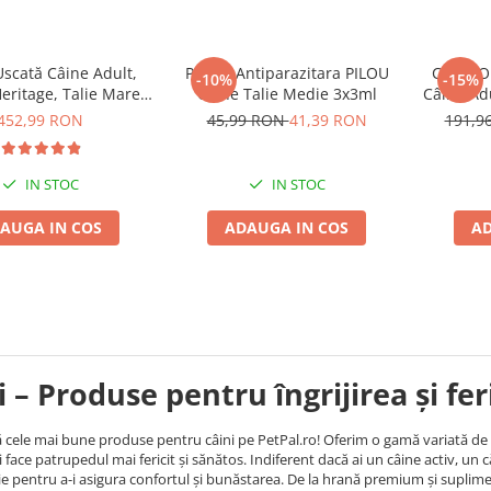
scată Câine Adult,
Pipeta Antiparazitara PILOU
COMBOP
-10%
-15%
ritage, Talie Mare,
Caine Talie Medie 3x3ml
Câine Adu
17kg
452,99 RON
45,99 RON
41,39 RON
191,9
IN STOC
IN STOC
AUGA IN COS
ADAUGA IN COS
AD
i – Produse pentru îngrijirea și fe
cele mai bune produse pentru câini pe PetPal.ro! Oferim o gamă variată de hra
i face patrupedul mai fericit și sănătos. Indiferent dacă ai un câine activ, un c
ie pentru a-i asigura confortul și bunăstarea. De la hrană premium și suplimen