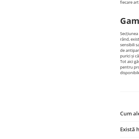
fiecare art
Gama
Secțiunea 
rând, exis
sensibili 
de antipar
purici și c
Tot aici 
pentru pro
disponibil
Cum ale
Există 