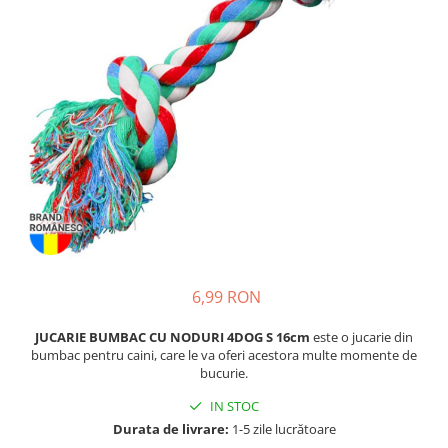
Piele Presată
Proteice
Cremoase
Semi-umede
Pernuțe
Îngrijire Câini
Covorașe Igienice Câini
Igienă Câini
Șampoane Câini
Antiparazitare Câini
Vitamine Câini
6,99 RON
Perii & Piepteni
Accesorii Câini
JUCARIE BUMBAC CU NODURI 4DOG S 16cm
este o jucarie din
bumbac pentru caini, care le va oferi acestora multe momente de
Culcușuri & Saltele Câini
bucurie.
Castroane și Adapatori
IN STOC
Cuști și Genți
Durata de livrare:
1-5 zile lucrătoare
Zgărzi, Lese & Hamuri