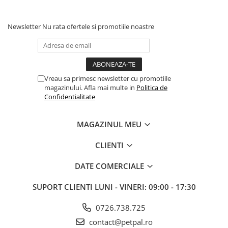
Batoane Rozătoare
Îngrijire Rozătoare
Newsletter
Nu rata ofertele si promotiile noastre
Așternut Igienic Rozătoare
Cuști Rozătoare
Pești
Acvarii
Vreau sa primesc newsletter cu promotiile
magazinului. Afla mai multe in
Politica de
Accesorii Acvarii
Confidentialitate
Hrană
Hrană Pești
MAGAZINUL MEU
Hrană Broaște Țestoase
CLIENTI
Întreținere Acvariu
Tratament Apă
DATE COMERCIALE
SUPORT CLIENTI
LUNI - VINERI: 09:00 - 17:30
0726.738.725
contact@petpal.ro