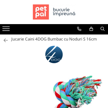
Toate Produsele
Câini
Hrană Uscată Câini
Jucarie Caini 4DOG Bumbac cu Noduri S 16cm
Câine Junior
Câine Adult
Câine Senior
Hrană Umedă Câini
Câine Junior
Câine Adult
Diete Veterinare Câini
Uscată
Umedă
Recompense Câini
Biscuiți