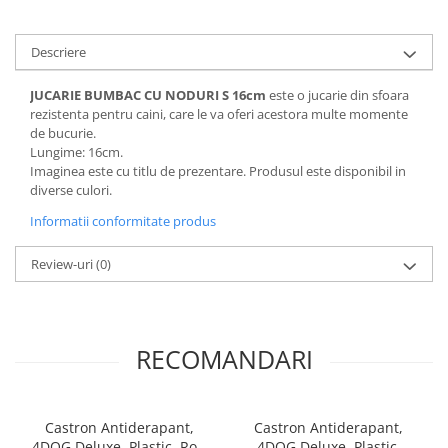
Pernuțe
Semi-umede
Descriere
Proteice
Umede
JUCARIE BUMBAC CU NODURI S 16cm
este o jucarie din sfoara
Îngrijire Pisici
rezistenta pentru caini, care le va oferi acestora multe momente
de bucurie.
Așternut Igienic Pisici
Lungime: 16cm.
Igienă Pisici
Imaginea este cu titlu de prezentare. Produsul este disponibil in
diverse culori.
Antiparazitare Pisici
Informatii conformitate produs
Vitamine Pisici
Perii & Piepteni Pisici
Review-uri
(0)
Accesorii Pisici
Culcușuri & Saltele Pisici
Ansambluri Pisici
RECOMANDARI
Castroane & Adapatori Pisici
Cuști & Genți Pisici
Litiere Pisici
Castron Antiderapant,
Castron Antiderapant,
Jucării Pisici
4DOG Deluxe, Plastic, Roz,
4DOG Deluxe, Plastic,