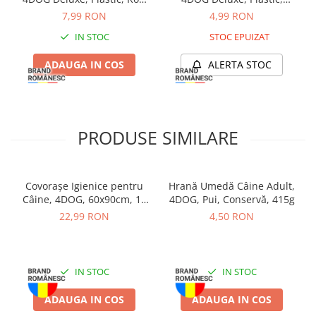
Zgărzi & Hamuri
0.85L
Albastru, 0.2L
7,99 RON
4,99 RON
Păsări
IN STOC
STOC EPUIZAT
Hrană Păsări
ADAUGA IN COS
ALERTA STOC
Meniuri Păsări
Suplimente Nutritive
Delicii Păsări
Batoane
PRODUSE SIMILARE
Îngrijire Păsări
Așternut Igienic Păsări
Colivii
Covorașe Igienice pentru
Hrană Umedă Câine Adult,
Câine, 4DOG, 60x90cm, 10
4DOG, Pui, Conservă, 415g
Colivii
bucăți
22,99 RON
4,50 RON
Rozătoare
Hrană Rozătoare
Fân Rozătoare
IN STOC
IN STOC
Meniuri Rozătoare
ADAUGA IN COS
ADAUGA IN COS
Delicii Rozătoare