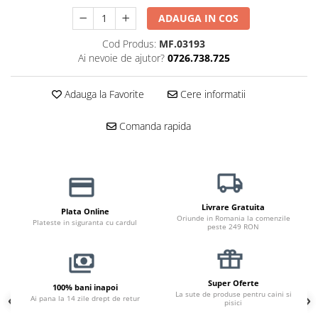
Jucării Câini
ADAUGA IN COS
Haine Câini
Cod Produs:
MF.03193
Pisici
Ai nevoie de ajutor?
0726.738.725
Hrană Uscată Pisică
Pisică Junior
Adauga la Favorite
Cere informatii
Pisică Adult
Comanda rapida
Pisică Senior
Hrană Umedă Pisică
Pisică Junior
Pisică Adult
Pisică Senior
Livrare Gratuita
Plata Online
Oriunde in Romania la comenzile
Plateste in siguranta cu cardul
Diete Veterinare Pisică
peste 249 RON
Uscată
Umedă
Recompense Pisici
Super Oferte
100% bani inapoi
La sute de produse pentru caini si
Ai pana la 14 zile drept de retur
pisici
Cremoase