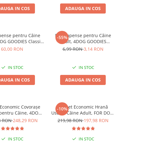
AUGA IN COS
ADAUGA IN COS
ense pentru Câine
Recompense pentru Câine
-55%
DOG GOODIES Classic,
Adult, 4DOG GOODIES
an de Pui, 1kg
Trainer, Vită, 150g
60,00 RON
6,99 RON
3,14 RON
IN STOC
IN STOC
AUGA IN COS
ADAUGA IN COS
 Economic Covorașe
Pachet Economic Hrană
-10%
 pentru Câine, 4DOG,
Uscată Câine Adult, FOR DOG,
cm, 12x10 bucăți
Talie Mică, Pasăre, 10kg
8 RON
248,29 RON
219,98 RON
197,98 RON
IN STOC
IN STOC