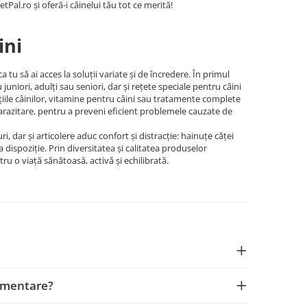
etPal.ro și oferă-i câinelui tău tot ce merită!
ini
tu să ai acces la soluții variate și de încredere. În primul
niori, adulți sau seniori, dar și rețete speciale pentru câini
ațiile câinilor, vitamine pentru câini sau tratamente complete
parazitare, pentru a preveni eficient problemele cauzate de
ri, dar și articolere aduc confort și distracție: hainuțe căței
a dispoziție. Prin diversitatea și calitatea produselor
ru o viață sănătoasă, activă și echilibrată.
limentare?