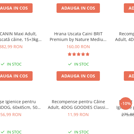
AUGA IN COS
ADAUGA IN COS
AD
CANIN Maxi Adult,
Hrana Uscata Caini BRIT
Recomp
scată câine, 15+3kg
Premium by Nature Medium
Adult, 4
CADOU
Adult 15kg
Cop
382,99 RON
160,00 RON
IN STOC
IN STOC
AUGA IN COS
ADAUGA IN COS
AD
șe Igienice pentru
Recompense pentru Câine
Pachet
-10%
4DOG, 60x45cm, 50
Adult, 4DOG GOODIES Classic,
Igienice
bucăți
Sticks Piele Presată, 100g
60x90
56,99 RON
11,99 RON
275,8
IN STOC
IN STOC