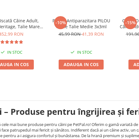
scată Câine Adult,
Pipeta Antiparazitara PILOU
COMBOP
-10%
-15%
ritage, Talie Mare,
Caine Talie Medie 3x3ml
Câine Adu
17kg
452,99 RON
45,99 RON
41,39 RON
191,9
IN STOC
IN STOC
AUGA IN COS
ADAUGA IN COS
AD
i – Produse pentru îngrijirea și fe
cele mai bune produse pentru câini pe PetPal.ro! Oferim o gamă variată de hra
i face patrupedul mai fericit și sănătos. Indiferent dacă ai un câine activ, un c
ie pentru a-i asigura confortul și bunăstarea. De la hrană premium și suplimen