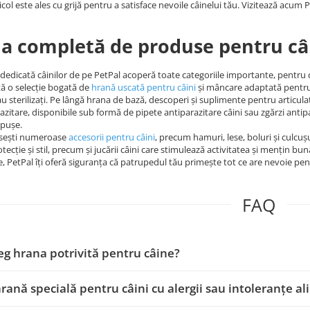
icol este ales cu grijă pentru a satisface nevoile câinelui tău. Vizitează acum P
 completă de produse pentru câ
dedicată câinilor de pe PetPal acoperă toate categoriile importante, pentru ca 
tă o selecție bogată de
hrană uscată pentru câini
și mâncare adaptată pentru ju
sau sterilizați. Pe lângă hrana de bază, descoperi și suplimente pentru articul
azitare, disponibile sub formă de pipete antiparazitare câini sau zgărzi anti
ăpușe.
găsești numeroase
accesorii pentru câini
, precum hamuri, lese, boluri și culcușu
tecție și stil, precum și jucării câini care stimulează activitatea și mențin bun
e, PetPal îți oferă siguranța că patrupedul tău primește tot ce are nevoie pent
FAQ
g hrana potrivită pentru câine?
hrană specială pentru câini cu alergii sau intoleranțe a