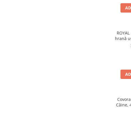
Zgărzi & Hamuri
AD
Păsări
Hrană Păsări
Meniuri Păsări
ROYAL 
Suplimente Nutritive
hrană u
Delicii Păsări
Batoane
Îngrijire Păsări
Așternut Igienic Păsări
AD
Colivii
Colivii
Rozătoare
Covora
Hrană Rozătoare
Câine, 
Fân Rozătoare
Meniuri Rozătoare
Delicii Rozătoare