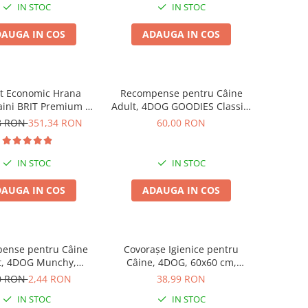
IN STOC
IN STOC
AUGA IN COS
ADAUGA IN COS
t Economic Hrana
Recompense pentru Câine
aini BRIT Premium by
Adult, 4DOG GOODIES Classic,
Giant Adult 2x15kg
Dumbbells cu Pui, 1kg
8 RON
351,34 RON
60,00 RON
IN STOC
IN STOC
AUGA IN COS
ADAUGA IN COS
ense pentru Câine
Covorașe Igienice pentru
t, 4DOG Munchy,
Câine, 4DOG, 60x60 cm,
e, Vită, 12.5cm, 10
Standard, 30 buc
0 RON
2,44 RON
38,99 RON
bucăți
IN STOC
IN STOC