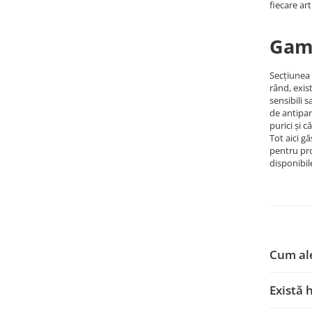
fiecare art
Gama
Secțiunea 
rând, exis
sensibili 
de antipar
purici și c
Tot aici 
pentru pro
disponibil
Cum ale
Există 