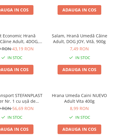
AUGA IN COS
ADAUGA IN COS
t Economic Hrană
Salam, Hrană Umedă Câine
Câine Adult, 4DOG,
Adult, DOG JOY, Vită, 900g
 în sos, 24x100g
9 RON
43,19 RON
7,49 RON
IN STOC
IN STOC
AUGA IN COS
ADAUGA IN COS
ansport STEFANPLAST
Hrana Umeda Caini NUEVO
er Nr. 1 cu ușă de
Adult Vita 400g
, White Travertine,
9 RON
56,69 RON
8,99 RON
48x32x31 cm
IN STOC
IN STOC
AUGA IN COS
ADAUGA IN COS