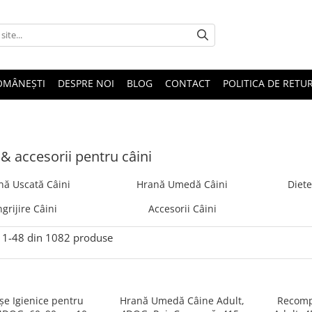
OMÂNEȘTI
DESPRE NOI
BLOG
CONTACT
POLITICA DE RETU
& accesorii pentru câini
nă Uscată Câini
Hrană Umedă Câini
Diete
ngrijire Câini
Accesorii Câini
1-
48
din
1082
produse
șe Igienice pentru
Hrană Umedă Câine Adult,
Recomp