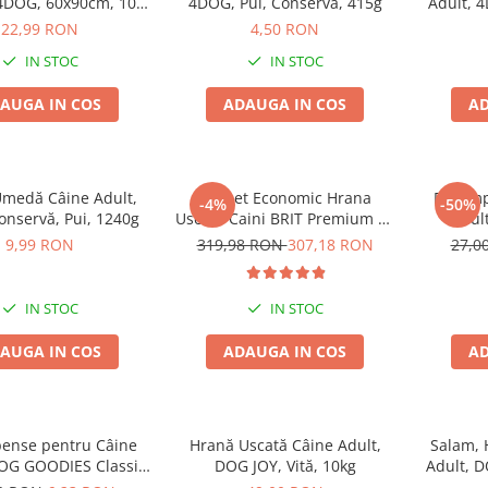
4DOG, 60x90cm, 10
4DOG, Pui, Conservă, 415g
Adult, 
bucăți
Vită
22,99 RON
4,50 RON
IN STOC
IN STOC
AUGA IN COS
ADAUGA IN COS
AD
medă Câine Adult,
Pachet Economic Hrana
Recomp
-4%
-50%
nservă, Pui, 1240g
Uscata Caini BRIT Premium by
Adul
Nature Medium Adult 2x15kg
Batoane
9,99 RON
319,98 RON
307,18 RON
27,0
IN STOC
IN STOC
AUGA IN COS
ADAUGA IN COS
AD
ense pentru Câine
Hrană Uscată Câine Adult,
Salam,
DOG GOODIES Classic,
DOG JOY, Vită, 10kg
Adult, D
cu Pui și Orez, 100g