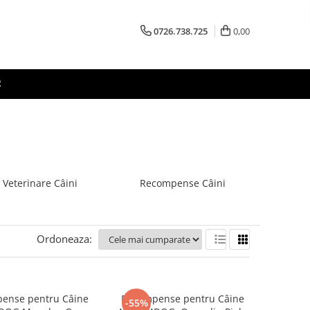
0726.738.725
0,00
R
 Veterinare Câini
Recompense Câini
Ordoneaza:
ense pentru Câine
Recompense pentru Câine
-55%