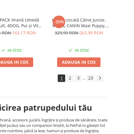
ACK Hrană Umedă
Hrană Uscată Câine Junior,
-20%
lt, 4DOG, Pui și Vită,
ROYAL CANIN Maxi Puppy,
96x100g
12kg
6 RON
163,17 RON
329,99 RON
263,99 RON
IN STOC
IN STOC
AUGA IN COS
ADAUGA IN COS
1
2
3
23
...
ricirea patrupedului tău
nă, accesorii, jucării, îngrijire și produse de sănătate, toate
ățel jucăuș sau un companion liniștit, la PetPal.ro găsești tot
te nutritive, până la lese, hamuri și produse de îngrijire,