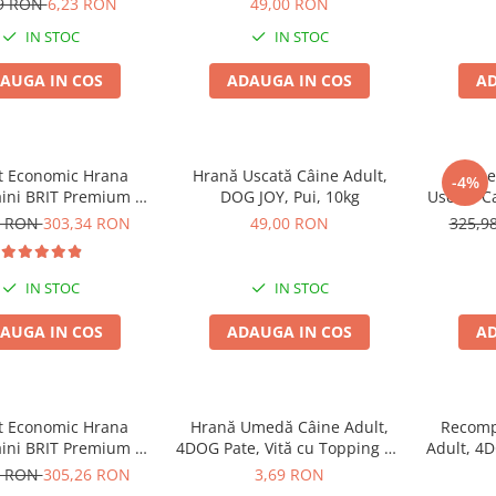
99 RON
6,23 RON
49,00 RON
IN STOC
IN STOC
AUGA IN COS
ADAUGA IN COS
AD
t Economic Hrana
Hrană Uscată Câine Adult,
Pache
-4%
aini BRIT Premium by
DOG JOY, Pui, 10kg
Uscata C
 Maxi/Giant Senior
Nature
8 RON
303,34 RON
49,00 RON
325,9
2x15kg
IN STOC
IN STOC
AUGA IN COS
ADAUGA IN COS
AD
t Economic Hrana
Hrană Umedă Câine Adult,
Recomp
aini BRIT Premium by
4DOG Pate, Vită cu Topping de
Adult, 4
re Light 2x15kg
Legume, 150g
Piele 
8 RON
305,26 RON
3,69 RON