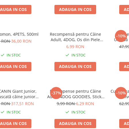
AUGA IN COS
ADAUGA IN COS
AD
Somon, 4PETS, 500ml
Recompensă pentru Câine
Pache
-10%
Adult, 4DOG, Os din Piele
Umedă 
9 RON
36,00 RON
Presată, 15cm
Pui
6,99 RON
47,9
IN STOC
IN STOC
AUGA IN COS
ADAUGA IN COS
AD
ANIN Giant Junior,
Recompense pentru Câine
Cușcă Tr
-37%
-10%
scată câine junior
Adult, 4DOG GOODIES, Sticks
Gulliv
 de crestere, 15kg
din Orez, Talie Mică, 12 cm, 6
plastic
9 RON
317,51 RON
9,99 RON
6,29 RON
62,9
bucăți/pungă
IN STOC
IN STOC
AUGA IN COS
ADAUGA IN COS
AD