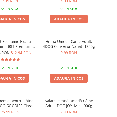
7,49 RON
4,99 RON
IN STOC
IN STOC
AUGA IN COS
ADAUGA IN COS
t Economic Hrana
Hrană Umedă Câine Adult,
aini BRIT Premium by
4DOG Conservă, Vânat, 1240g
 Maxi Adult 2x15kg
8 RON
312,94 RON
9,99 RON
IN STOC
IN STOC
AUGA IN COS
ADAUGA IN COS
ense pentru Câine
Salam, Hrană Umedă Câine
DOG GOODIES Classic,
Adult, DOG JOY, Miel, 900g
Presată și Pui, 1kg
75,99 RON
7,49 RON