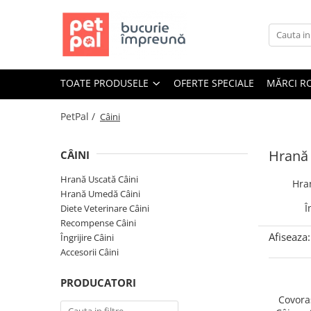
Toate Produsele
Câini
TOATE PRODUSELE
OFERTE SPECIALE
MĂRCI R
Hrană Uscată Câini
Câine Junior
PetPal /
Câini
Câine Adult
Câine Senior
Hrană 
CÂINI
Hrană Umedă Câini
Hrană Uscată Câini
Hra
Câine Junior
Hrană Umedă Câini
Câine Adult
Î
Diete Veterinare Câini
Recompense Câini
Diete Veterinare Câini
Afiseaza:
Îngrijire Câini
Uscată
Accesorii Câini
Umedă
PRODUCATORI
Recompense Câini
Covora
Biscuiți