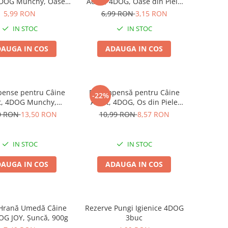
4DOG Munchy, Oase,
Adult, 4DOG, Oase din Piele
, 10cm, 3 bucăți
Presată, 8.5cm, 3 bucăți
5,99 RON
6,99 RON
3,15 RON
IN STOC
IN STOC
AUGA IN COS
ADAUGA IN COS
ense pentru Câine
Recompensă pentru Câine
-22%
t, 4DOG Munchy,
Adult, 4DOG, Os din Piele
, Vită, 12.5cm, 100
Presată, 22cm
0 RON
13,50 RON
10,99 RON
8,57 RON
bucăți
IN STOC
IN STOC
AUGA IN COS
ADAUGA IN COS
 Hrană Umedă Câine
Rezerve Pungi Igienice 4DOG
OG JOY, Șuncă, 900g
3buc