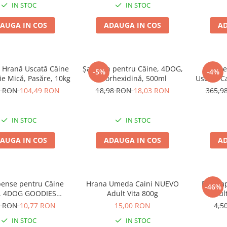
IN STOC
IN STOC
AUGA IN COS
ADAUGA IN COS
AD
Hrană Uscată Câine
Șampon pentru Câine, 4DOG,
Pache
-5%
-4%
lie Mică, Pasăre, 10kg
Clorhexidină, 500ml
Uscata C
Nature 
9 RON
104,49 RON
18,98 RON
18,03 RON
365,9
IN STOC
IN STOC
AUGA IN COS
ADAUGA IN COS
AD
ense pentru Câine
Hrana Umeda Caini NUEVO
Recomp
-46%
t, 4DOG GOODIES
Adult Vita 800g
Adul
, Miel și Orez, 500g
Batoan
9 RON
10,77 RON
15,00 RON
4,5
IN STOC
IN STOC