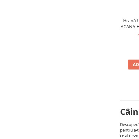
Hrană U
ACANA He
AD
Câin
Descoperă 
pentru a-ț
ce ai nevo