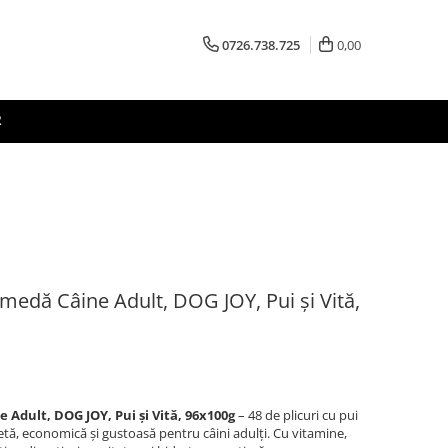
0726.738.725
0,00
R
ă Câine Adult, DOG JOY, Pui și Vită,
ult, DOG JOY, Pui și Vită, 96x100g
– 48 de plicuri cu pui
etă, economică și gustoasă pentru câini adulți. Cu vitamine,