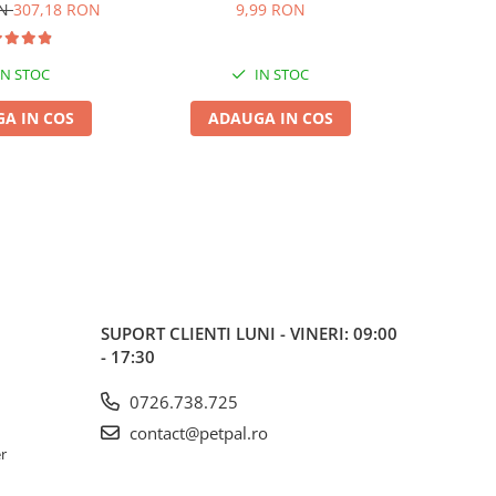
dult 2x15kg
Presată
ON
307,18 RON
9,99 RON
6,99
IN STOC
IN STOC
A IN COS
ADAUGA IN COS
ADA
SUPORT CLIENTI
LUNI - VINERI: 09:00
- 17:30
0726.738.725
contact@petpal.ro
er