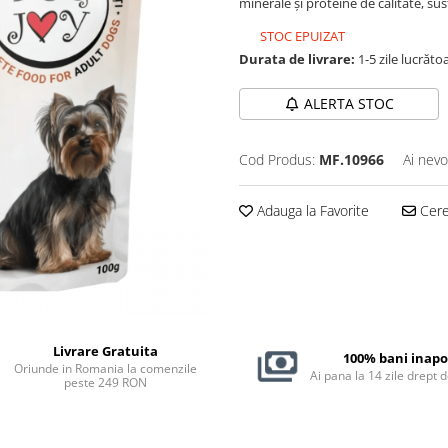
minerale și proteine de calitate, su
STOC EPUIZAT
Durata de livrare:
1-5 zile lucrăto
ALERTA STOC
Cod Produs:
MF.10966
Ai nevo
Adauga la Favorite
Cere 
Livrare Gratuita
100% bani inapo
Oriunde in Romania la comenzile
Ai pana la 14 zile drept 
peste 249 RON