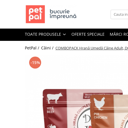
Toate Produsele
Câini
TOATE PRODUSELE
OFERTE SPECIALE
MĂRCI R
Hrană Uscată Câini
Câine Junior
PetPal /
Câini /
COMBOPACK Hrană Umedă Câine Adult, DOG 
Câine Adult
Câine Senior
-15%
Hrană Umedă Câini
Câine Junior
Câine Adult
Diete Veterinare Câini
Uscată
Umedă
Recompense Câini
Biscuiți