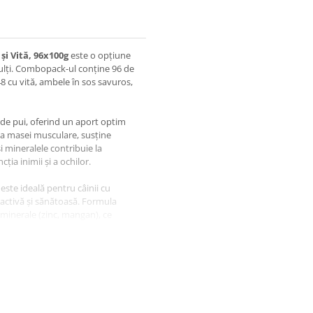
i Vită, 96x100g
este o opțiune
adulți. Combopack-ul conține 96 de
48 cu vită, ambele în sos savuros,
e pui, oferind un aport optim
ea masei musculare, susține
 mineralele contribuie la
cția inimii și a ochilor.
ste ideală pentru câinii cu
ă activă și sănătoasă. Formula
i minerale (zinc, mangan), ce
ijinind hidratarea corectă și
stibilă fac din acest combopack o
tru câini sănătoși și fericiți!