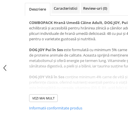
Jucării Câini
Caracteristici
Review-uri
(0)
Descriere
Haine Câini
Pisici
COMBOPACK Hrană Umedă Câine Adult, DOG JOY, Pui ș
echilibrată și accesibilă pentru hrănirea zilnică a câinilor 
Hrană Uscată Pisică
plicuri individuale de hrană umedă delicioasă: 48 cu pui și 
Pisică Junior
pentru o varietate gustoasă și nutritivă.
Pisică Adult
DOG JOY Pui în Sos
este formulată cu minimum 5% carne d
Pisică Senior
de proteine animale de calitate. Aceasta sprijină menținer
Hrană Umedă Pisică
metabolismul și oferă energie pe termen lung. Vitaminele și
sănătatea digestivă, a pielii și a blănii, iar taurina susține fun
Pisică Junior
Pisică Adult
DOG JOY Vită în Sos
conține minimum 4% carne de vită și e
preferințe clasice, oferind nutrienți esențiali pentru o viaț
Pisică Senior
este îmbogățită cu cereale, vitamine (D3, E, B1, acid folic) ș
Diete Veterinare Pisică
contribuie la sănătatea generală a câinelui.
VEZI MAI MULT
Uscată
Ambele sortimente au un conținut de umiditate de 82%, spr
Umedă
Informatii conformitate produs
prevenind afecțiunile urinare. Textura moale și aroma irezi
Recompense Pisici
alegere excelentă, chiar și pentru câinii mofturoși.
Cremoase
DOG JOY – hrană gustoasă, echilibrată și accesibilă, pen