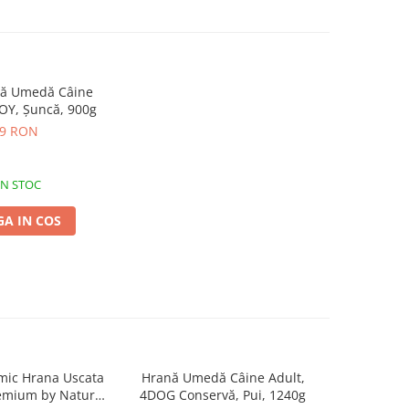
nă Umedă Câine
OY, Șuncă, 900g
49 RON
IN STOC
A IN COS
mic Hrana Uscata
Hrană Umedă Câine Adult,
Recompe
-55%
remium by Nature
4DOG Conservă, Pui, 1240g
Adult, 4D