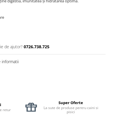
sține digestia, imunitatea și hidratarea optimă.
are
ie de ajutor?
0726.738.725
informatii
Super Oferte
i
La sute de produse pentru caini si
de retur
pisici