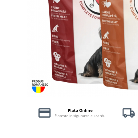
Piele Presată
Proteice
Cremoase
Semi-umede
Pernuțe
Îngrijire Câini
Covorașe Igienice Câini
Igienă Câini
Șampoane Câini
Antiparazitare Câini
Vitamine Câini
Perii & Piepteni
Accesorii Câini
Plata Online
Culcușuri & Saltele Câini
Plateste in siguranta cu cardul
Castroane și Adapatori
Cuști și Genți
Zgărzi, Lese & Hamuri