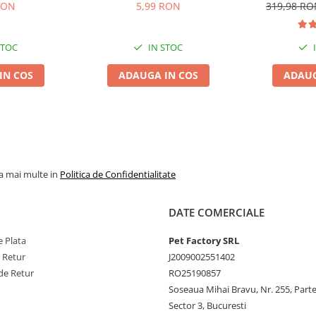
Vită, 10cm, 3 bucăți
Medium A
RON
5,99 RON
319,98 R
dult, Vită în
STOC
IN STOC
IN COS
ADAUGA IN COS
ADAUG
carne de vită), cereale,
, grăsimi brute – 4,00%, fibre
, vitamina E (3a700) – 19 mg,
 – 0,60 mg, acid folic (3a316) –
la mai multe in
Politica de Confidentialitate
at de zinc heptahidrat 3b604) –
1,33 mg.
DATE COMERCIALE
 Plata
Pet Factory SRL
e Retur
J2009002551402
de Retur
RO25190857
Soseaua Mihai Bravu, Nr. 255, Part
Sector 3, Bucuresti