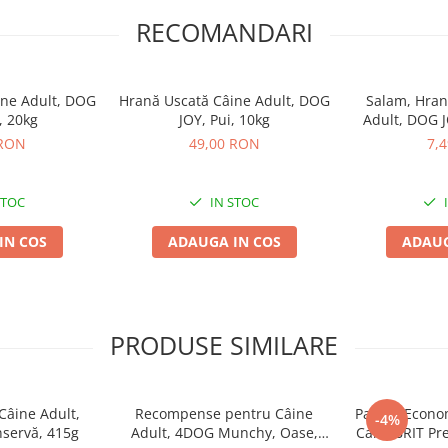
RECOMANDARI
Hrană Umedă
și Vită,
ine Adult, DOG
Hrană Uscată Câine Adult, DOG
Salam, Hra
, 20kg
JOY, Pui, 10kg
Adult, DOG J
 RON
49,00 RON
7,
dult, Pui în Sos,
STOC
IN STOC
pui în fiecare bucățică), cereale,
IN COS
ADAUGA IN COS
ADAUG
, grăsimi brute – 4,00%, fibre
PRODUSE SIMILARE
, vitamina E (3a700) – 19 mg,
 – 0,60 mg, acid folic (3a316) –
at de zinc heptahidrat 3b604) –
1,33 mg.
âine Adult,
Recompense pentru Câine
Pachet Econo
-4%
nservă, 415g
Adult, 4DOG Munchy, Oase,
Caini BRIT P