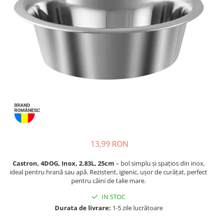
Piele Presată
Proteice
Cremoase
Semi-umede
Pernuțe
Îngrijire Câini
Covorașe Igienice Câini
Igienă Câini
Șampoane Câini
Antiparazitare Câini
Vitamine Câini
13,99 RON
Perii & Piepteni
Accesorii Câini
Castron, 4DOG, Inox, 2.83L, 25cm
– bol simplu și spațios din inox,
ideal pentru hrană sau apă. Rezistent, igienic, ușor de curățat, perfect
Culcușuri & Saltele Câini
pentru câini de talie mare.
Castroane și Adapatori
IN STOC
Cuști și Genți
Durata de livrare:
1-5 zile lucrătoare
Zgărzi, Lese & Hamuri