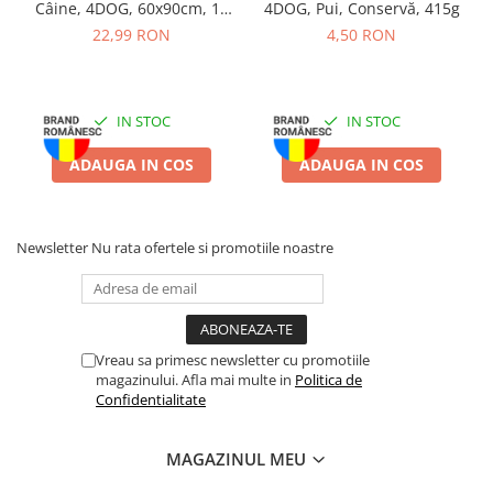
Câine, 4DOG, 60x90cm, 10
4DOG, Pui, Conservă, 415g
Batoane Rozătoare
bucăți
22,99 RON
4,50 RON
Îngrijire Rozătoare
Așternut Igienic Rozătoare
Cuști Rozătoare
IN STOC
IN STOC
Pești
Acvarii
ADAUGA IN COS
ADAUGA IN COS
Accesorii Acvarii
Hrană
Newsletter
Nu rata ofertele si promotiile noastre
Hrană Pești
Hrană Broaște Țestoase
Întreținere Acvariu
Tratament Apă
Vreau sa primesc newsletter cu promotiile
magazinului. Afla mai multe in
Politica de
Confidentialitate
MAGAZINUL MEU