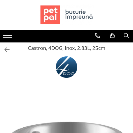
Toate Produsele
Câini
Hrană Uscată Câini
Castron, 4DOG, Inox, 2.83L, 25cm
Câine Junior
Câine Adult
Câine Senior
Hrană Umedă Câini
Câine Junior
Câine Adult
Diete Veterinare Câini
Uscată
Umedă
Recompense Câini
Biscuiți