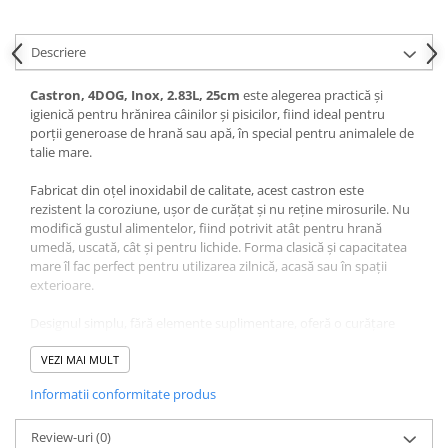
Pernuțe
Semi-umede
Descriere
Proteice
Umede
Castron, 4DOG, Inox, 2.83L, 25cm
este alegerea practică și
Îngrijire Pisici
igienică pentru hrănirea câinilor și pisicilor, fiind ideal pentru
porții generoase de hrană sau apă, în special pentru animalele de
Așternut Igienic Pisici
talie mare.
Igienă Pisici
Fabricat din oțel inoxidabil de calitate, acest castron este
Antiparazitare Pisici
rezistent la coroziune, ușor de curățat și nu reține mirosurile. Nu
Vitamine Pisici
modifică gustul alimentelor, fiind potrivit atât pentru hrană
umedă, uscată, cât și pentru lichide. Forma clasică și capacitatea
Perii & Piepteni Pisici
mare îl fac perfect pentru utilizarea zilnică, acasă sau în spații
Accesorii Pisici
exterioare.
Culcușuri & Saltele Pisici
Designul simplu, fără elemente suplimentare, oferă o curățare
Ansambluri Pisici
rapidă și o utilizare practică în orice context. Este o opțiune
Castroane & Adapatori Pisici
durabilă, ideală pentru stăpânii care caută un recipient eficient și
VEZI MAI MULT
de încredere pentru animalul lor de companie.
Cuști & Genți Pisici
Informatii conformitate produs
Litiere Pisici
Caracteristici Castron,
Jucării Pisici
Review-uri
(0)