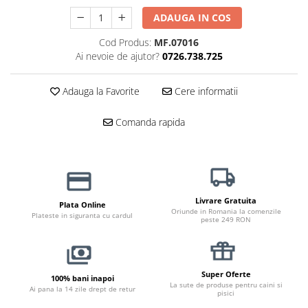
Jucării Câini
ADAUGA IN COS
Haine Câini
Cod Produs:
MF.07016
Pisici
Ai nevoie de ajutor?
0726.738.725
Hrană Uscată Pisică
Pisică Junior
Adauga la Favorite
Cere informatii
Pisică Adult
Comanda rapida
Pisică Senior
Hrană Umedă Pisică
Pisică Junior
Pisică Adult
Pisică Senior
Livrare Gratuita
Plata Online
Oriunde in Romania la comenzile
Plateste in siguranta cu cardul
Diete Veterinare Pisică
peste 249 RON
Uscată
Umedă
Recompense Pisici
Super Oferte
100% bani inapoi
La sute de produse pentru caini si
Ai pana la 14 zile drept de retur
pisici
Cremoase