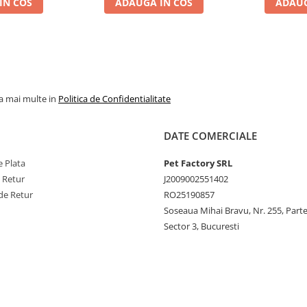
IN COS
ADAUGA IN COS
ADAUG
la mai multe in
Politica de Confidentialitate
DATE COMERCIALE
 Plata
Pet Factory SRL
e Retur
J2009002551402
de Retur
RO25190857
Soseaua Mihai Bravu, Nr. 255, Part
Sector 3, Bucuresti