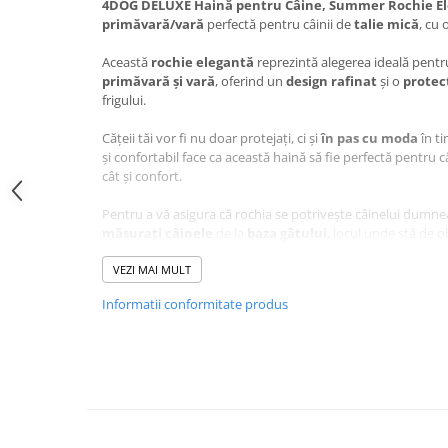
4DOG DELUXE Haină pentru Câine, Summer Rochie El
Jucării Câini
primăvară/vară
perfectă pentru câinii de
talie mică
, cu 
Haine Câini
Această
rochie elegantă
reprezintă alegerea ideală pent
Pisici
primăvară și vară
, oferind un
design rafinat
și o
protec
Hrană Uscată Pisică
frigului.
Pisică Junior
Cățeii tăi vor fi nu doar protejați, ci și
în pas cu moda
în ti
Pisică Adult
și confortabil face ca această haină să fie perfectă pentru câi
cât și confort.
Pisică Senior
Hrană Umedă Pisică
Pentru a vă asigura că rochia se potrivește câinelui dum
măsurați câinele
de la
baza gâtului
, locul unde stă de o
Pisică Junior
Pisică Adult
VEZI MAI MULT
Caracteristici principale
Pisică Senior
Informatii conformitate produs
Haină pentru Câine, Sum
Diete Veterinare Pisică
Elegance, 30 cm:
Uscată
Umedă
Recompense Pisici
Lungime de 30 cm
, ideală pentru câinii de
talie mică
Cremoase
Rochie elegantă
pentru zilele răcoroase de primăvară/va