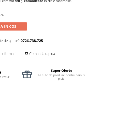
ii care vor
stil
și
comoditate
în zilele răcoroase.
are
A IN COS
ie de ajutor?
0726.738.725
informatii
Comanda rapida
Super Oferte
i
La sute de produse pentru caini si
de retur
pisici