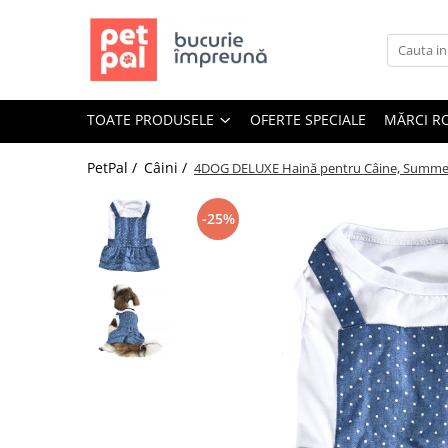
Toate Produsele
Câini
TOATE PRODUSELE
OFERTE SPECIALE
MĂRCI R
Hrană Uscată Câini
Câine Junior
PetPal /
Câini /
4DOG DELUXE Haină pentru Câine, Summer
Câine Adult
Câine Senior
-25%
Hrană Umedă Câini
Câine Junior
Câine Adult
Diete Veterinare Câini
Uscată
Umedă
Recompense Câini
Biscuiți