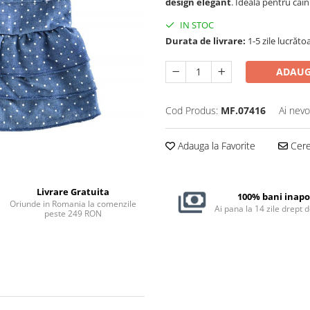
design elegant
. Ideală pentru câin
IN STOC
Durata de livrare:
1-5 zile lucrăto
ADAUG
Cod Produs:
MF.07416
Ai nevo
Adauga la Favorite
Cere 
Livrare Gratuita
100% bani inapo
Oriunde in Romania la comenzile
Ai pana la 14 zile drept 
peste 249 RON