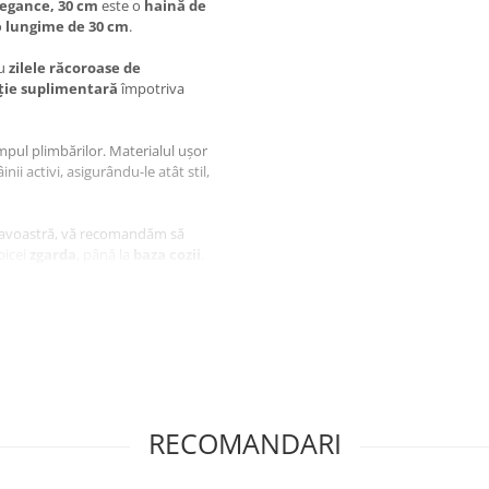
egance, 30 cm
este o
haină de
o
lungime de 30 cm
.
ru
zilele răcoroase de
ție suplimentară
împotriva
mpul plimbărilor. Materialul ușor
nii activi, asigurându-le atât stil,
neavoastră, vă recomandăm să
bicei
zgarda
, până la
baza cozii
.
 4DOG DELUXE
mer Rochie
RECOMANDARI
ră