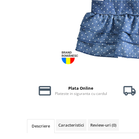
Piele Presată
Proteice
Cremoase
Semi-umede
Pernuțe
Îngrijire Câini
Covorașe Igienice Câini
Igienă Câini
Șampoane Câini
Antiparazitare Câini
Vitamine Câini
Plata Online
Plateste in siguranta cu cardul
Perii & Piepteni
Accesorii Câini
Culcușuri & Saltele Câini
Castroane și Adapatori
Caracteristici
Review-uri
(0)
Descriere
Cuști și Genți
Zgărzi, Lese & Hamuri