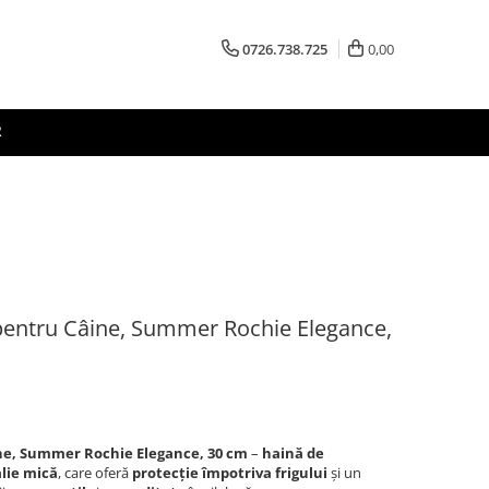
0726.738.725
0,00
R
ntru Câine, Summer Rochie Elegance,
e, Summer Rochie Elegance, 30 cm
–
haină de
alie mică
, care oferă
protecție împotriva frigului
și un