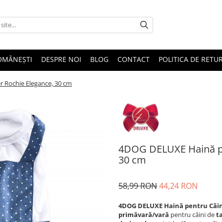
OMÂNEȘTI
DESPRE NOI
BLOG
CONTACT
POLITICA DE RETU
 Rochie Elegance, 30 cm
4DOG DELUXE Haină pe
30 cm
58,99 RON
44,24 RON
4DOG DELUXE Haină pentru Câin
primăvară/vară
pentru câini de
t