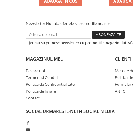
ADAUGA IN COS
ADAUGA 
Zgărzi & Hamuri
Păsări
Hrană Păsări
Newsletter
Nu rata ofertele si promotiile noastre
Meniuri Păsări
Suplimente Nutritive
Vreau sa primesc newsletter cu promotiile magazinului. Af
Delicii Păsări
Batoane
MAGAZINUL MEU
CLIENTI
Îngrijire Păsări
Așternut Igienic Păsări
Despre noi
Metode de
Termeni si Conditii
Politica d
Colivii
Politica de Confidentialitate
Formular 
Colivii
Politica de livrare
ANPC
Rozătoare
Contact
Hrană Rozătoare
SOCIAL
URMARESTE-NE IN SOCIAL MEDIA
Fân Rozătoare
Meniuri Rozătoare
Delicii Rozătoare