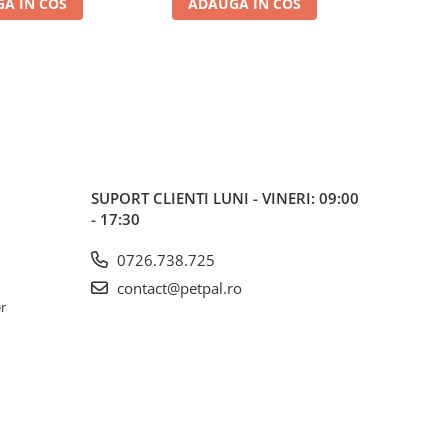
A IN COS
ADAUGA IN COS
ADA
SUPORT CLIENTI
LUNI - VINERI: 09:00
- 17:30
0726.738.725
contact@petpal.ro
er