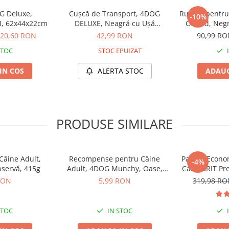
să fie la modă
frigului
G Deluxe,
Cușcă de Transport, 4DOG
Rucsac pentru
-10%
 de zi cu zi
M, 62x44x22cm
DELUXE, Neagră cu Ușă
Oxford, Neg
Fuchsia, 49x35x32.5cm –
20,60 RON
42,99 RON
90,99 R
DELISTAT
STOC
STOC EPUIZAT
IN COS
trucțiunile de întreținere
de
ALERTA STOC
ADAUG
rilor
și să o
uscați
PRODUSE SIMILARE
âine Adult,
Recompense pentru Câine
Pachet Econo
-4%
nservă, 415g
Adult, 4DOG Munchy, Oase,
Caini BRIT P
Vită, 10cm, 3 bucăți
Medium A
RON
5,99 RON
319,98 R
STOC
IN STOC