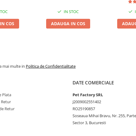
STOC
IN STOC
 o
cârpă umedă
sau spălați-o
suce natural
.
IN COS
ADAUGA IN COS
ADAUG
la mai multe in
Politica de Confidentialitate
DATE COMERCIALE
 Plata
Pet Factory SRL
e Retur
J2009002551402
de Retur
RO25190857
Soseaua Mihai Bravu, Nr. 255, Part
Sector 3, Bucuresti