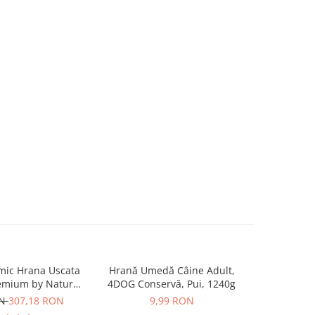
mic Hrana Uscata
Hrană Umedă Câine Adult,
Recompe
-55%
remium by Nature
4DOG Conservă, Pui, 1240g
Adult, 4D
dult 2x15kg
Presată
ON
307,18 RON
9,99 RON
6,99