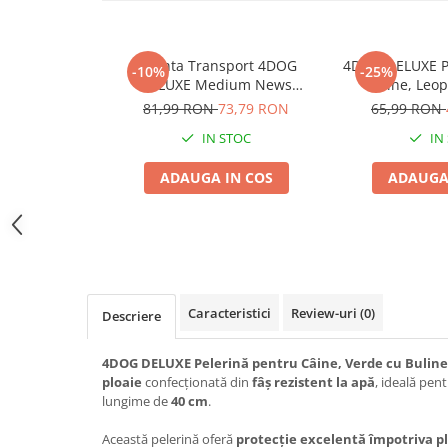
Jucării Câini
Haine Câini
Geanta Transport 4DOG
4DOG DELUXE Pe
-10%
-25%
Pisici
DELUXE Medium News
Câine, Leop
Hrană Uscată Pisică
40x21x22
81,99 RON
73,79 RON
65,99 RON
Pisică Junior
IN STOC
IN
Pisică Adult
ADAUGA IN COS
ADAUGA
Pisică Senior
Hrană Umedă Pisică
Pisică Junior
Pisică Adult
Pisică Senior
Caracteristici
Review-uri
(0)
Descriere
Diete Veterinare Pisică
Uscată
4DOG DELUXE Pelerină pentru Câine, Verde cu Buline
Umedă
ploaie
confecționată din
fâș rezistent la apă
, ideală pent
Recompense Pisici
lungime de
40 cm
.
Cremoase
Această pelerină oferă
protecție excelentă împotriva pl