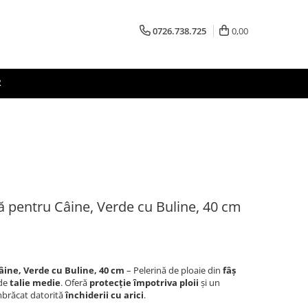
0726.738.725
0,00
R
pentru Câine, Verde cu Buline, 40 cm
ine, Verde cu Buline, 40 cm
– Pelerină de ploaie din
fâș
 de
talie medie
. Oferă
protecție împotriva ploii
și un
mbrăcat datorită
închiderii cu arici
.