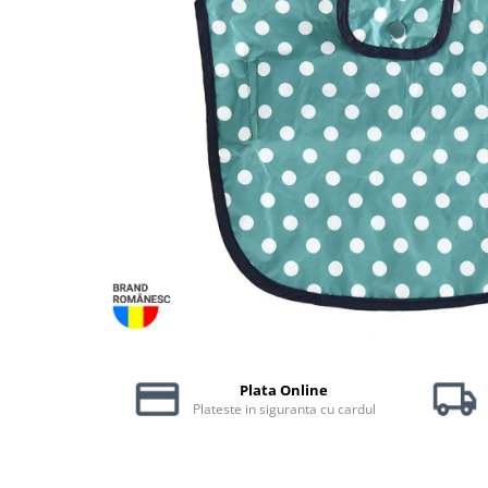
Piele Presată
Proteice
Cremoase
Semi-umede
Pernuțe
Îngrijire Câini
Covorașe Igienice Câini
Igienă Câini
Șampoane Câini
Antiparazitare Câini
Vitamine Câini
Perii & Piepteni
Accesorii Câini
Plata Online
Culcușuri & Saltele Câini
Plateste in siguranta cu cardul
Castroane și Adapatori
Cuști și Genți
Zgărzi, Lese & Hamuri