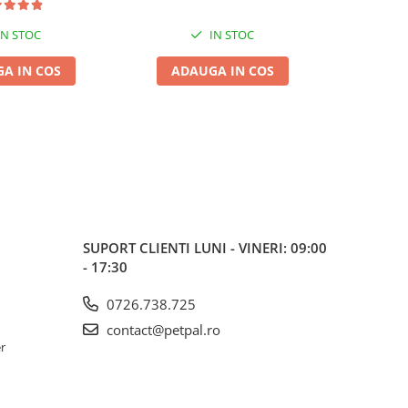
IN STOC
IN STOC
A IN COS
ADAUGA IN COS
ADA
SUPORT CLIENTI
LUNI - VINERI: 09:00
- 17:30
0726.738.725
contact@petpal.ro
er