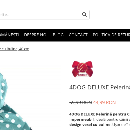
OMÂNEȘTI
DESPRE NOI
BLOG
CONTACT
POLITICA DE RETU
 cu Buline, 40 cm
4DOG DELUXE Pelerină 
59,99 RON
44,99 RON
4DOG DELUXE Pelerină pentru Câ
impermeabil
, ideală pentru câinii
design vesel cu buline
. Ușor de î