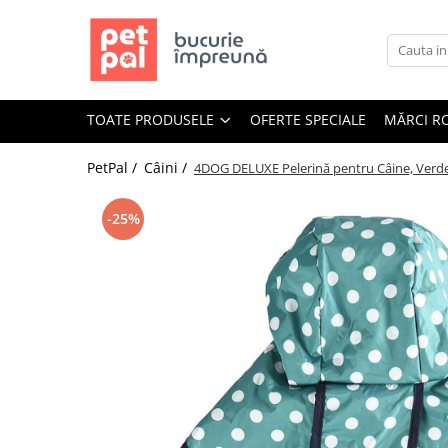
Toate Produsele
Câini
TOATE PRODUSELE
OFERTE SPECIALE
MĂRCI R
Hrană Uscată Câini
Câine Junior
PetPal /
Câini /
4DOG DELUXE Pelerină pentru Câine, Verde
Câine Adult
Câine Senior
-25%
Hrană Umedă Câini
Câine Junior
Câine Adult
Diete Veterinare Câini
Uscată
Umedă
Recompense Câini
Biscuiți