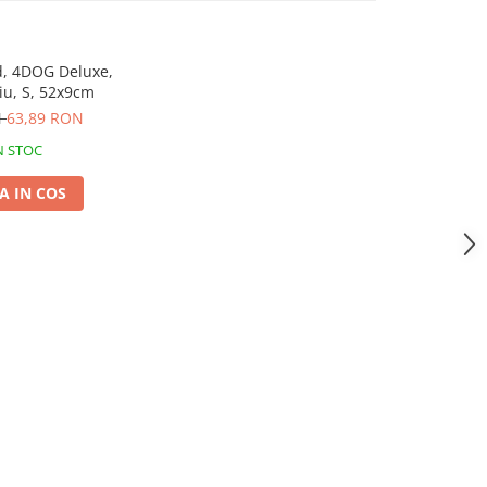
d, 4DOG Deluxe,
niu, S, 52x9cm
N
63,89 RON
N STOC
 IN COS