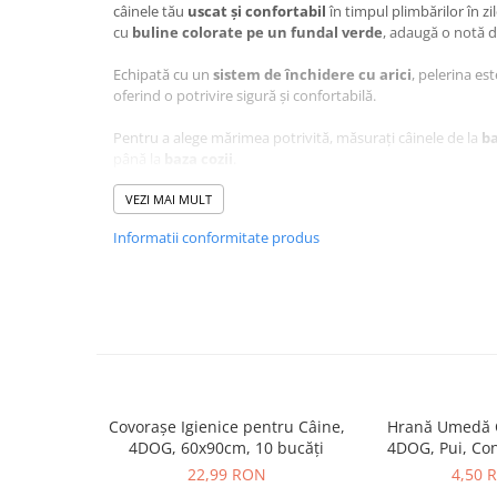
Pernuțe
câinele tău
uscat și confortabil
în timpul plimbărilor în zi
cu
buline colorate pe un fundal verde
, adaugă o notă 
Semi-umede
Proteice
Echipată cu un
sistem de închidere cu arici
, pelerina es
oferind o potrivire sigură și confortabilă.
Umede
Îngrijire Pisici
Pentru a alege mărimea potrivită, măsurați câinele de la
ba
până la
baza cozii
.
Așternut Igienic Pisici
Igienă Pisici
VEZI MAI MULT
Antiparazitare Pisici
Caracteristici principale
Informatii conformitate produs
Vitamine Pisici
Pelerină pentru Câine, Ve
Perii & Piepteni Pisici
40 cm:
Accesorii Pisici
Culcușuri & Saltele Pisici
Lungime de 40 cm
, ideală pentru câinii de
talie medie
Ansambluri Pisici
Protecție împotriva ploii
datorită materialului
imperme
Castroane & Adapatori Pisici
Design vesel cu buline
pentru un plus de stil
Sistem de închidere cu arici
, pentru o fixare sigură și ra
Cuști & Genți Pisici
Covorașe Igienice pentru Câine,
Hrană Umedă C
Ușor de întreținut
și de curățat
4DOG, 60x90cm, 10 bucăți
4DOG, Pui, Co
Litiere Pisici
22,99 RON
4,50 
Jucării Pisici