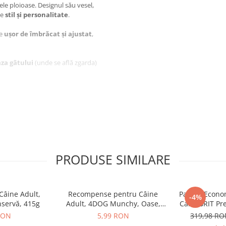
lele ploioase. Designul său vesel,
de
stil și personalitate
.
te
ușor de îmbrăcat și ajustat
,
za gâtului
(unde se află zgarda)
 4DOG DELUXE
rde cu Buline,
PRODUSE SIMILARE
abil
din fâș
pidă
âine Adult,
Recompense pentru Câine
Pachet Econo
-4%
nservă, 415g
Adult, 4DOG Munchy, Oase,
Caini BRIT P
Vită, 10cm, 3 bucăți
Medium A
RON
5,99 RON
319,98 R