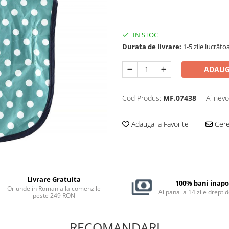
IN STOC
Durata de livrare:
1-5 zile lucrăto
ADAUG
Cod Produs:
MF.07438
Ai nevo
Adauga la Favorite
Cere 
Livrare Gratuita
100% bani inapo
Oriunde in Romania la comenzile
Ai pana la 14 zile drept 
peste 249 RON
RECOMANDARI