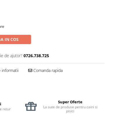
are
A IN COS
ie de ajutor?
0726.738.725
informatii
Comanda rapida
Super Oferte
i
La sute de produse pentru caini si
de retur
pisici