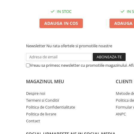
Întreținere:
Zgărzi & Hamuri
IN STOC
IN 
Păsări
Pentru o durată de viață îndelungată, curățați pelerina cu
Hrană Păsări
conform
instrucțiunilor de pe etichetă
. Lăsați-o să se
u
ADAUGA IN COS
ADAUGA 
Meniuri Păsări
Suplimente Nutritive
Delicii Păsări
Newsletter
Nu rata ofertele si promotiile noastre
Batoane
Îngrijire Păsări
Vreau sa primesc newsletter cu promotiile magazinului. Af
Așternut Igienic Păsări
Colivii
MAGAZINUL MEU
CLIENTI
Colivii
Despre noi
Metode de
Rozătoare
Termeni si Conditii
Politica d
Hrană Rozătoare
Politica de Confidentialitate
Formular 
Fân Rozătoare
Politica de livrare
ANPC
Meniuri Rozătoare
Contact
Delicii Rozătoare