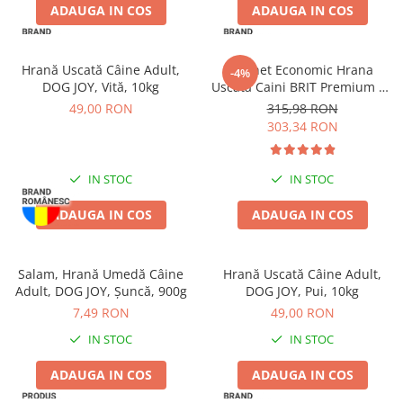
Pernuțe
ADAUGA IN COS
ADAUGA IN COS
Semi-umede
Proteice
Hrană Uscată Câine Adult,
Pachet Economic Hrana
-4%
Umede
DOG JOY, Vită, 10kg
Uscata Caini BRIT Premium by
Îngrijire Pisici
Nature Maxi/Giant Senior
49,00 RON
315,98 RON
2x15kg
303,34 RON
Așternut Igienic Pisici
Igienă Pisici
Antiparazitare Pisici
IN STOC
IN STOC
Vitamine Pisici
ADAUGA IN COS
ADAUGA IN COS
Perii & Piepteni Pisici
Accesorii Pisici
Salam, Hrană Umedă Câine
Hrană Uscată Câine Adult,
Culcușuri & Saltele Pisici
Adult, DOG JOY, Șuncă, 900g
DOG JOY, Pui, 10kg
Ansambluri Pisici
7,49 RON
49,00 RON
Castroane & Adapatori Pisici
IN STOC
IN STOC
Cuști & Genți Pisici
Litiere Pisici
ADAUGA IN COS
ADAUGA IN COS
Jucării Pisici