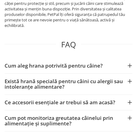
căței pentru protecție și stil, precum și jucării câini care stimulează
activitatea și mențin buna dispoziție. Prin diversitatea și calitatea
produselor disponibile, PetPal îți oferă siguranța că patrupedul tău
primește tot ce are nevoie pentru o viață sănătoasă, activă și
echilibrată.
FAQ
Cum aleg hrana potrivită pentru câine?
Există hrană specială pentru câini cu alergii sau
intoleranțe alimentare?
Ce accesorii esențiale ar trebui să am acasă?
Cum pot monitoriza greutatea câinelui prin
alimentație și suplimente?