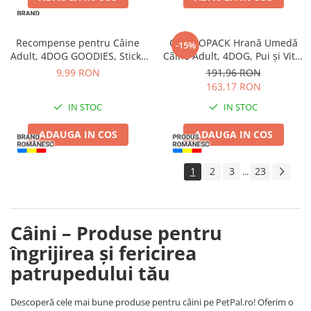
Recompense pentru Câine
COMBOPACK Hrană Umedă
-15%
Adult, 4DOG GOODIES, Sticks
Câine Adult, 4DOG, Pui și Vită,
din Orez, Talie Mică, 12 cm, 6
96x100g
9,99 RON
191,96 RON
bucăți/pungă
163,17 RON
IN STOC
IN STOC
ADAUGA IN COS
ADAUGA IN COS
1
2
3
23
...
Câini – Produse pentru
îngrijirea și fericirea
patrupedului tău
Descoperă cele mai bune produse pentru câini pe PetPal.ro! Oferim o