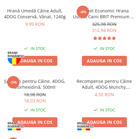
Zgărzi & Hamuri
Hrană Umedă Câine Adult,
Pachet Economic Hrana
-4%
Păsări
4DOG Conservă, Vânat, 1240g
Uscata Caini BRIT Premium by
Hrană Păsări
Nature Maxi Adult 2x15kg
9,99 RON
325,98 RON
Meniuri Păsări
312,94 RON
Suplimente Nutritive
Delicii Păsări
IN STOC
IN STOC
Batoane
ADAUGA IN COS
ADAUGA IN COS
Îngrijire Păsări
Așternut Igienic Păsări
Șampon pentru Câine, 4DOG,
Recompense pentru Câine
Colivii
-5%
Clorhexidină, 500ml
Adult, 4DOG Munchy,
Colivii
Batoane, Vită, 12.5cm, 10
18,98 RON
4,50 RON
bucăți
Rozătoare
18,03 RON
Hrană Rozătoare
IN STOC
IN STOC
Fân Rozătoare
ADAUGA IN COS
ADAUGA IN COS
Meniuri Rozătoare
Delicii Rozătoare