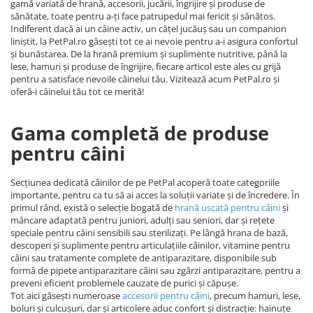
gamă variată de hrană, accesorii, jucării, îngrijire și produse de
sănătate, toate pentru a-ți face patrupedul mai fericit și sănătos.
Indiferent dacă ai un câine activ, un cățel jucăuș sau un companion
liniștit, la PetPal.ro găsești tot ce ai nevoie pentru a-i asigura confortul
și bunăstarea. De la hrană premium și suplimente nutritive, până la
lese, hamuri și produse de îngrijire, fiecare articol este ales cu grijă
pentru a satisface nevoile câinelui tău. Vizitează acum PetPal.ro și
oferă-i câinelui tău tot ce merită!
Gama completă de produse
pentru câini
Secțiunea dedicată câinilor de pe PetPal acoperă toate categoriile
importante, pentru ca tu să ai acces la soluții variate și de încredere. În
primul rând, există o selecție bogată de
hrană uscată pentru câini
și
mâncare adaptată pentru juniori, adulți sau seniori, dar și rețete
speciale pentru câini sensibili sau sterilizați. Pe lângă hrana de bază,
descoperi și suplimente pentru articulațiile câinilor, vitamine pentru
câini sau tratamente complete de antiparazitare, disponibile sub
formă de pipete antiparazitare câini sau zgărzi antiparazitare, pentru a
preveni eficient problemele cauzate de purici și căpușe.
Tot aici găsești numeroase
accesorii pentru câini
, precum hamuri, lese,
boluri și culcușuri, dar și articolere aduc confort și distracție: hainuțe