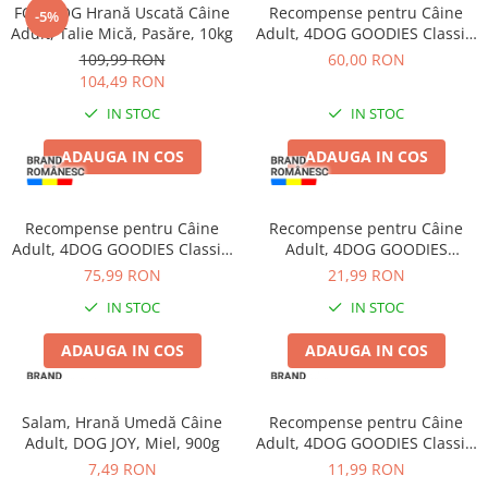
FOR DOG Hrană Uscată Câine
Batoane Rozătoare
Recompense pentru Câine
-5%
Adult, Talie Mică, Pasăre, 10kg
Adult, 4DOG GOODIES Classic,
Îngrijire Rozătoare
Dumbbells cu Pui, 1kg
109,99 RON
60,00 RON
Așternut Igienic Rozătoare
104,49 RON
Cuști Rozătoare
IN STOC
IN STOC
Pești
ADAUGA IN COS
ADAUGA IN COS
Acvarii
Accesorii Acvarii
Hrană
Recompense pentru Câine
Recompense pentru Câine
Adult, 4DOG GOODIES Classic,
Adult, 4DOG GOODIES
Hrană Pești
Piele Presată și Pui, 1kg
Trainer, Miel și Orez, 500g
75,99 RON
21,99 RON
Hrană Broaște Țestoase
IN STOC
IN STOC
Întreținere Acvariu
Tratament Apă
ADAUGA IN COS
ADAUGA IN COS
Salam, Hrană Umedă Câine
Recompense pentru Câine
Adult, DOG JOY, Miel, 900g
Adult, 4DOG GOODIES Classic,
Sticks cu Rață, 100g
7,49 RON
11,99 RON