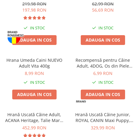
Talie Mică, Pasăre, 10kg
ușă de plastic, White
219,98 RON
62,99 RON
Travertine, 48x32x31 cm
197,98 RON
56,69 RON
IN STOC
IN STOC
ADAUGA IN COS
ADAUGA IN COS
Hrana Umeda Caini NUEVO
Recompensă pentru Câine
Adult Vita 400g
Adult, 4DOG, Os din Piele
Presată, 15cm
8,99 RON
6,99 RON
IN STOC
IN STOC
ADAUGA IN COS
ADAUGA IN COS
Hrană Uscată Câine Adult,
Hrană Uscată Câine Junior,
ACANA Heritage, Talie Mare,
ROYAL CANIN Maxi Puppy,
17kg
12kg
452,99 RON
329,99 RON