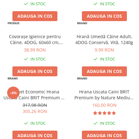
IN STOC
IN STOC
ADAUGA IN COS
ADAUGA IN COS
Covorașe Igienice pentru
Hrană Umedă Câine Adult,
Câine, 4DOG, 60x60 cm,
4DOG Conservă, Vită, 1240g
Standard, 30 buc
38,99 RON
9,99 RON
IN STOC
IN STOC
ADAUGA IN COS
ADAUGA IN COS
Pachet Economic Hrana
Hrana Uscata Caini BRIT
-4%
Uscata Caini BRIT Premium by
Premium by Nature Medium
Nature Light 2x15kg
Adult 15kg
317,98 RON
160,00 RON
305,26 RON
IN STOC
IN STOC
ADAUGA IN COS
ADAUGA IN COS