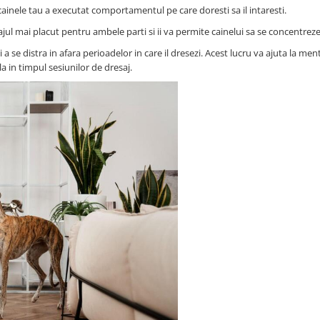
ainele tau a executat comportamentul pe care doresti sa il intaresti.
jul mai placut pentru ambele parti si ii va permite cainelui sa se concentrez
i a se distra in afara perioadelor in care il dresezi. Acest lucru va ajuta la me
a in timpul sesiunilor de dresaj.