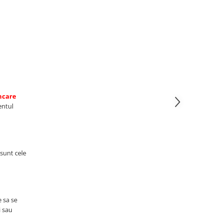
care
entul
 sunt cele
 sa se
i sau