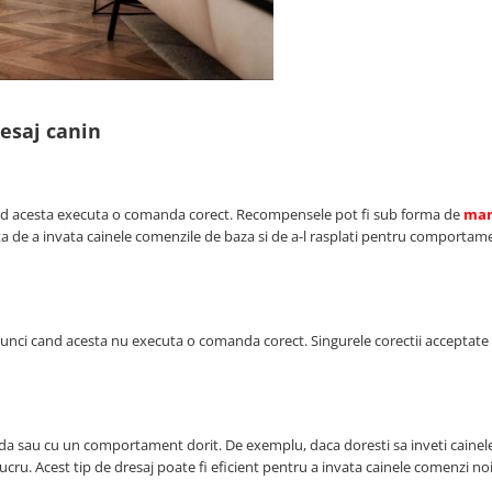
resaj canin
and acesta executa o comanda corect. Recompensele pot fi sub forma de
man
ta de a invata cainele comenzile de baza si de a-l rasplati pentru comportam
i atunci cand acesta nu executa o comanda corect. Singurele corectii acceptate
anda sau cu un comportament dorit. De exemplu, daca doresti sa inveti cainele
ucru. Acest tip de dresaj poate fi eficient pentru a invata cainele comenzi no