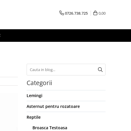
0726.738.725
0,00
R
Categorii
Lemingi
Asternut pentru rozatoare
Reptile
Broasca Testoasa