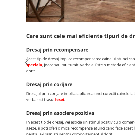
Batoane Rozătoare
Îngrijire Rozătoare
Așternut Igienic Rozătoare
Cuști Rozătoare
Care sunt cele mai eficiente tipuri de d
Pești
Acvarii
Dresaj prin recompensare
Accesorii Acvarii
Acest tip de dresaj implica recompensarea cainelui atunci c
Hrană
speciala
, joaca sau multumiri verbale. Este o metoda eficien
Hrană Pești
dorit.
Hrană Broaște Țestoase
Dresaj prin corijare
Întreținere Acvariu
Dresajul prin corijare implica aplicarea unei corectii cainelu
Tratament Apă
verbale si trasul
lesei
.
Dresaj prin asociere pozitiva
In acest tip de dresaj, vei asocia un stimul pozitiv cu o com
aseze, ii poti oferi o mica recompensa atunci cand face acest l
pentru a-l rasplati pentru comportamentul dorit.