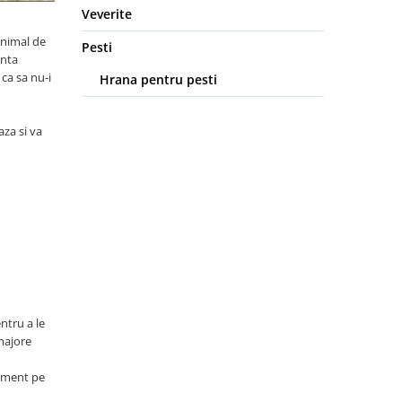
Veverite
animal de
Pesti
enta
 ca sa nu-i
Hrana pentru pesti
za si va
ntru a le
 majore
tament pe