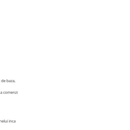
 de baza,
uta comenzi
nelui inca