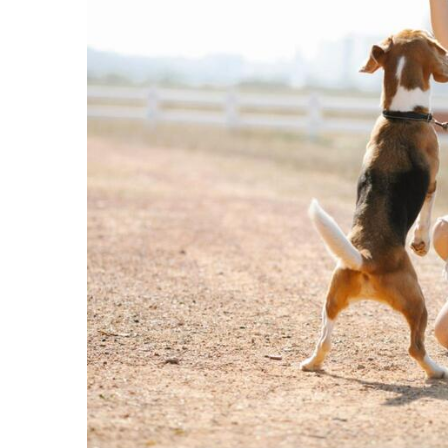
Piele Presată
Proteice
Cremoase
Semi-umede
Pernuțe
Îngrijire Câini
Covorașe Igienice Câini
Igienă Câini
Șampoane Câini
Antiparazitare Câini
Vitamine Câini
Perii & Piepteni
Accesorii Câini
Culcușuri & Saltele Câini
Castroane și Adapatori
Cuști și Genți
Zgărzi, Lese & Hamuri