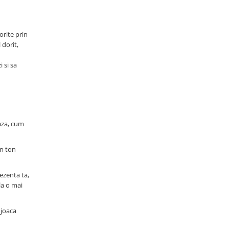
orite prin
dorit,
 si sa
aza, cum
un ton
rezenta ta,
la o mai
 joaca