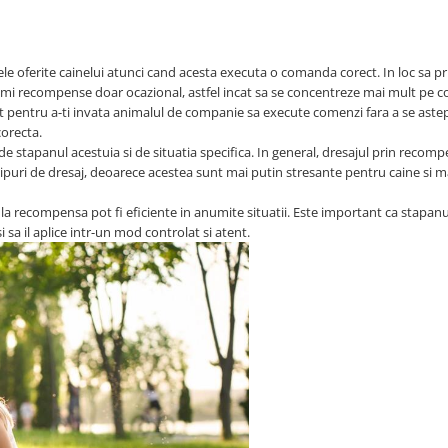
le oferite cainelui atunci cand acesta executa o comanda corect. In loc sa p
mi recompense doar ocazional, astfel incat sa se concentreze mai mult pe 
nt pentru a-ti invata animalul de companie sa execute comenzi fara a se aste
orecta.
 de stapanul acestuia si de situatia specifica. In general, dresajul prin recom
 tipuri de dresaj, deoarece acestea sunt mai putin stresante pentru caine si m
 la recompensa pot fi eficiente in anumite situatii. Este important ca stapanu
i sa il aplice intr-un mod controlat si atent.