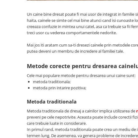
Jucării Câini
Un caine bine dresat poate fi mai usor de integrat in familie 
Haine Câini
haita, cainele se simte cel mai bine atunci cand isi cunoaste lo
Pisici
creeaza confuzie in mintea unui catel, asa ca trebuie sa fii ferm 
Hrană Uscată Pisică
treci usor cu vederea comportamentele nedorite.
Pisică Junior
Mai jos iti aratam cum sa-ti dresezi cainele prin metodele co
Pisică Adult
putea deveni un membru de incredere al familiei tale.
Pisică Senior
Hrană Umedă Pisică
Metode corecte pentru dresarea cainel
Pisică Junior
Cele mai populare metode pentru dresarea unui caine sunt:
Pisică Adult
metoda traditionala;
metoda prin intarire pozitiva;
Pisică Senior
Diete Veterinare Pisică
Metoda traditionala
Uscată
Metoda traditionala de dresaj a cainilor implica utilizarea de
Umedă
preveni pe cele nepotrivite. Aceasta poate include corectii fizi
Recompense Pisici
care trebuie luate in considerare.
In primul rand, metoda traditionala poate crea un mediu de
Cremoase
termen lung. De asemenea, va genera probleme de incredere si