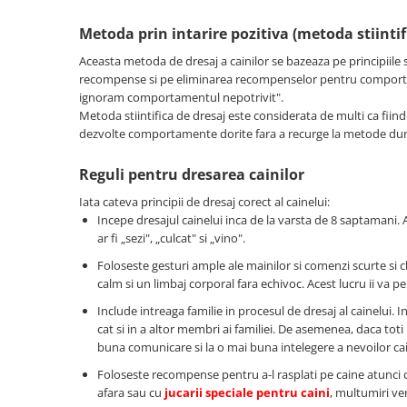
Pernuțe
Semi-umede
Metoda prin intarire pozitiva (metoda stiintif
Proteice
Aceasta metoda de dresaj a cainilor se bazeaza pe principiile 
Umede
recompense si pe eliminarea recompenselor pentru comportam
ignoram comportamentul nepotrivit".
Îngrijire Pisici
Metoda stiintifica de dresaj este considerata de multi ca fiind
Așternut Igienic Pisici
dezvolte comportamente dorite fara a recurge la metode dur
Igienă Pisici
Reguli pentru dresarea cainilor
Antiparazitare Pisici
Vitamine Pisici
Iata cateva principii de dresaj corect al cainelui:
Incepe dresajul cainelui inca de la varsta de 8 saptamani
Perii & Piepteni Pisici
ar fi „sezi", „culcat" si „vino".
Accesorii Pisici
Foloseste gesturi ample ale mainilor si comenzi scurte si
Culcușuri & Saltele Pisici
calm si un limbaj corporal fara echivoc. Acest lucru ii va 
Ansambluri Pisici
Include intreaga familie in procesul de dresaj al cainelui. 
Castroane & Adapatori Pisici
cat si in a altor membri ai familiei. De asemenea, daca toti
buna comunicare si la o mai buna intelegere a nevoilor ca
Cuști & Genți Pisici
Litiere Pisici
Foloseste recompense pentru a-l rasplati pe caine atunci
afara sau cu
jucarii speciale pentru caini
, multumiri ve
Jucării Pisici