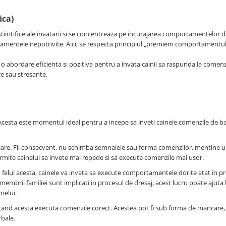
ica)
stiintifice ale invatarii si se concentreaza pe incurajarea comportamentelor d
entele nepotrivite. Aici, se respecta principiul „premiem comportamentul 
 o abordare eficienta si pozitiva pentru a invata cainii sa raspunda la comenzi
e sau stresante.
. Acesta este momentul ideal pentru a incepe sa inveti cainele comenzile de b
 clare. Fii consecvent, nu schimba semnalele sau forma comenzilor, mentine 
permite cainelui sa invete mai repede si sa execute comenzile mai usor.
In felul acesta, cainele va invata sa execute comportamentele dorite atat in p
 membrii familiei sunt implicati in procesul de dresaj, acest lucru poate ajuta 
inelui.
 cand acesta executa comenzile corect. Acestea pot fi sub forma de mancare,
rbale.