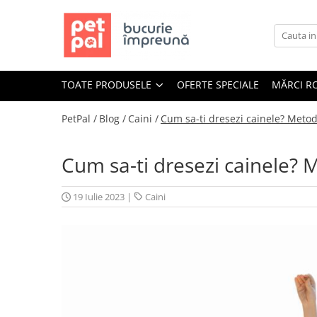
Toate Produsele
Câini
TOATE PRODUSELE
OFERTE SPECIALE
MĂRCI R
Hrană Uscată Câini
Câine Junior
PetPal /
Blog /
Caini /
Cum sa-ti dresezi cainele? Metode 
Câine Adult
Câine Senior
Cum sa-ti dresezi cainele? Me
Hrană Umedă Câini
Câine Junior
19 Iulie 2023
|
Caini
Câine Adult
Diete Veterinare Câini
Uscată
Umedă
Recompense Câini
Biscuiți