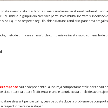
si poate avea o viata mai fericita si mai sanatoasa decat unul nedresat. Fiind 
cul si limitele in grupul din care face parte. Prea multa libertate si inconsecv
si sa il ajuti sa respecte regulile, chiar si atunci cand ti se pare prea dragalas
recte, metode prin care animalul de companie va invata rapid comenzile de ba
ui
recompense
sau pedepse pentru a incuraja comportamentele dorite sau pe
ce si, cu toate ca poate fi eficienta in unele cazuri, exista unele dezavantaje
 invatare stresant pentru caine, ceea ce poate duce la probleme de compor
 respect intre caine si stapan.