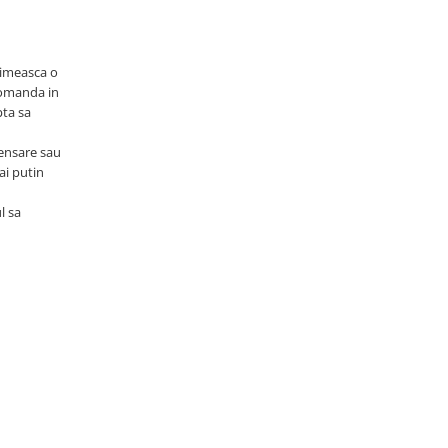
rimeasca o
comanda in
pta sa
pensare sau
ai putin
l sa