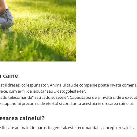
n caine
 cat il dresezi corespunzator. Animalul tau de companie poate invata comenzi
lexe, cum ar fi „da labuta" sau „rostogoleste-te".
„adu telecomanda" sau „adu sosetele". Capacitatea de a invata si de a exec
e stapanului precum si de efortul si constanta acestuia in dresarea cainelui.
resarea cainelui?
e fiecare animalut in parte. In general, este recomandat sa incepi dresajul cai