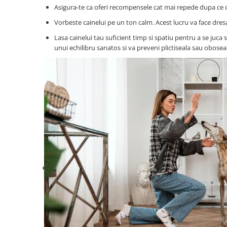
Zgărzi & Hamuri
Asigura-te ca oferi recompensele cat mai repede dupa ce c
Păsări
Vorbeste cainelui pe un ton calm. Acest lucru va face dresa
Hrană Păsări
Lasa cainelui tau suficient timp si spatiu pentru a se juca s
unui echilibru sanatos si va preveni plictiseala sau oboseal
Meniuri Păsări
Suplimente Nutritive
Delicii Păsări
Batoane
Îngrijire Păsări
Așternut Igienic Păsări
Colivii
Colivii
Rozătoare
Hrană Rozătoare
Fân Rozătoare
Meniuri Rozătoare
Delicii Rozătoare