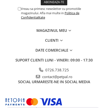
min. 12%, Fibre brute max. 4%, Umiditate max. 11%, Calciu min.
1%, Fosfor min. 0,9%, Sodiu min. 0,6%, Energie metabolizabilă:
Vreau sa primesc newsletter cu promotiile
3500 Kcal/kg
magazinului. Afla mai multe in
Politica de
Confidentialitate
Mod de utilizare:
Rația zilnică trebuie ajustată în funcție de
vârsta, greutatea și nivelul de activitate al câinelui. Asigurați
întotdeauna apă proaspătă la discreție.
MAGAZINUL MEU
Depozitare:
A se păstra într-un loc uscat și răcoros, ferit de
CLIENTI
lumina directă a soarelui.
DATE COMERCIALE
SUPORT CLIENTI
LUNI - VINERI: 09:00 - 17:30
0726.738.725
contact@petpal.ro
SOCIAL
URMARESTE-NE IN SOCIAL MEDIA