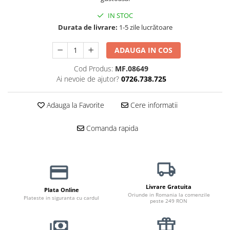
Haine Câini
Zgărzi & Hamuri
IN STOC
Durata de livrare:
1-5 zile lucrătoare
ADAUGA IN COS
Cod Produs:
MF.08649
Ai nevoie de ajutor?
0726.738.725
Adauga la Favorite
Cere informatii
Comanda rapida
Livrare Gratuita
Plata Online
Oriunde in Romania la comenzile
Plateste in siguranta cu cardul
peste 249 RON