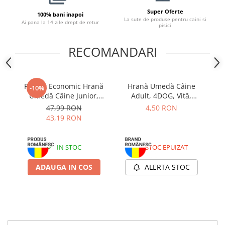
Super Oferte
100% bani inapoi
La sute de produse pentru caini si
Ai pana la 14 zile drept de retur
pisici
RECOMANDARI
Pachet Economic Hrană
Hrană Umedă Câine
-10%
Umedă Câine Junior,
Adult, 4DOG, Vită,
4DOG, Pui în sos, 24x100g
Conservă, 415g
47,99 RON
4,50 RON
43,19 RON
IN STOC
STOC EPUIZAT
ADAUGA IN COS
ALERTA STOC