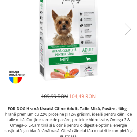
Proteice
Pernuțe
Cremoase
Semi-umede
Semi-umede
Proteice
Pernuțe
Umede
Îngrijire Câini
Îngrijire Pisici
Covorașe Igienice Câini
Așternut Igienic Pisici
Igienă Câini
Igienă Pisici
Șampoane Câini
Antiparazitare Pisici
Antiparazitare Câini
Vitamine Pisici
Vitamine Câini
Perii & Piepteni Pisici
Perii & Piepteni
Accesorii Pisici
Accesorii Câini
Culcușuri & Saltele Pisici
109,99 RON
104,49 RON
Culcușuri & Saltele Câini
Ansambluri Pisici
Castroane și Adapatori
Castroane & Adapatori Pisici
FOR DOG Hrană Uscată Câine Adult, Talie Mică, Pasăre, 10kg
–
hrană premium cu 22% proteine și 12% grăsimi, ideală pentru câinii de
Cuști și Genți
Cuști & Genți Pisici
talie mică. Conține carne de pasăre, proteine hidrolizate, Omega-3 &
Zgărzi, Lese & Hamuri
Litiere Pisici
Omega-6, L-Carnitină și Biotină pentru o digestie optimă, energie
susținută și o blană sănătoasă. Oferă câinelui tău o nutriție completă și
Jucării Câini
Jucării Pisici
gustoasă!