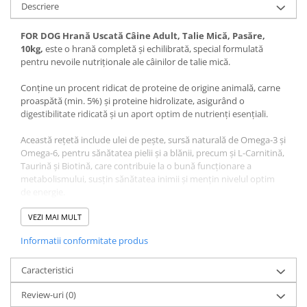
Descriere
FOR DOG Hrană Uscată Câine Adult, Talie Mică, Pasăre,
10kg,
este o hrană completă și echilibrată, special formulată
pentru nevoile nutriționale ale câinilor de talie mică.
Conține un procent ridicat de proteine de origine animală, carne
proaspătă (min. 5%) și proteine hidrolizate, asigurând o
digestibilitate ridicată și un aport optim de nutrienți esențiali.
Această rețetă include ulei de pește, sursă naturală de Omega-3 și
Omega-6, pentru sănătatea pielii și a blănii, precum și L-Carnitină,
Taurină și Biotină, care contribuie la o bună funcționare a
metabolismului, susțin sănătatea inimii și mențin nivelul optim
de energie.
Formula este îmbogățită cu minerale chelatate și vitamine
VEZI MAI MULT
esențiale pentru susținerea sistemului imunitar, a sănătății
Informatii conformitate produs
dentare și a oaselor puternice. Cu un conținut echilibrat de
proteine (22%) și grăsimi (12%), această hrană este ideală pentru
menținerea masei musculare și a unei greutăți optime la câinii de
Caracteristici
talie mică.
Review-uri
(0)