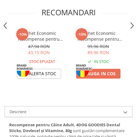
RECOMANDARI
Pachet Economic
Pachet Economic
-10%
-10%
Recompense pentru
Recompense pentru
Câine Adult, 4DOG
Câine Adult, 4DOG
47,94 RON
99,96 RON
GOODIES Dental Sticks,
GOODIES Bakery, Kurtos,
43,15 RON
89,96 RON
Dovlecel și Vitamine,
Piele Presată și Pui,
STOC EPUIZAT
IN STOC
6x80g
5x120g
ALERTA STOC
ADAUGA IN COS
Descriere
Recompense pentru Câine Adult, 4DOG GOODIES Dental
Sticks, Dovlecel și Vitamine, 80g
sunt gustări complementare
100% naturale, potrivite pentru câinii de orice talie și vârstă.