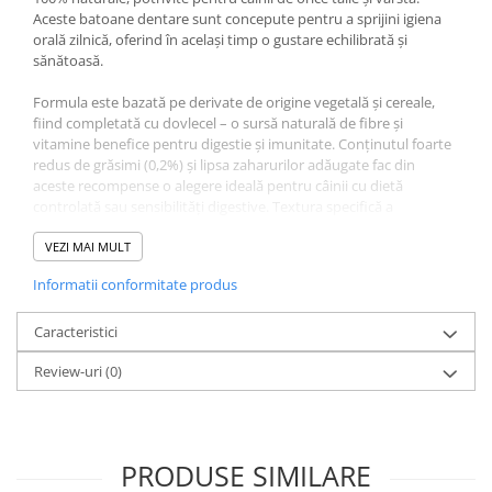
Aceste batoane dentare sunt concepute pentru a sprijini igiena
orală zilnică, oferind în același timp o gustare echilibrată și
sănătoasă.
Formula este bazată pe derivate de origine vegetală și cereale,
fiind completată cu dovlecel – o sursă naturală de fibre și
vitamine benefice pentru digestie și imunitate. Conținutul foarte
redus de grăsimi (0,2%) și lipsa zaharurilor adăugate fac din
aceste recompense o alegere ideală pentru câinii cu dietă
controlată sau sensibilități digestive. Textura specifică a
batonului ajută la curățarea danturii prin mestecare, contribuind
astfel la igiena orală.
VEZI MAI MULT
Informatii conformitate produs
Produsul mai conține sirop de malt, uleiuri, grăsimi, glicerină și
sorbitol, pentru a oferi o textură atrăgătoare și o prospețime de
durată, fără a compromite naturalitatea ingredientelor.
Caracteristici
Review-uri
(0)
Compoziție Recompense
pentru Câine Adult, 4DOG
GOODIES Dental Sticks,
PRODUSE SIMILARE