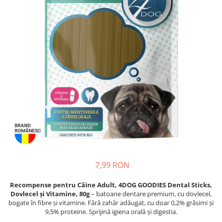
Proteice
Pernuțe
Cremoase
Semi-umede
Semi-umede
Proteice
Pernuțe
Umede
Îngrijire Câini
Îngrijire Pisici
Covorașe Igienice Câini
Așternut Igienic Pisici
Igienă Câini
Igienă Pisici
Șampoane Câini
Antiparazitare Pisici
Antiparazitare Câini
Vitamine Pisici
Vitamine Câini
Perii & Piepteni Pisici
Perii & Piepteni
Accesorii Pisici
Accesorii Câini
Culcușuri & Saltele Pisici
Culcușuri & Saltele Câini
Ansambluri Pisici
7,99 RON
Castroane și Adapatori
Castroane & Adapatori Pisici
Recompense pentru Câine Adult, 4DOG GOODIES Dental Sticks,
Cuști și Genți
Cuști & Genți Pisici
Dovlecel și Vitamine, 80g
– batoane dentare premium, cu dovlecel,
Zgărzi, Lese & Hamuri
Litiere Pisici
bogate în fibre și vitamine. Fără zahăr adăugat, cu doar 0,2% grăsimi și
9,5% proteine. Sprijină igiena orală și digestia.
Jucării Câini
Jucării Pisici