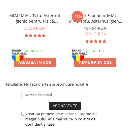
Dovlecel și Vitamine, 80g:
MIAU MIAU Tofu, Așternut
Pachet Economic MIAU
-15%
Ingrediente:
Derivate de origine vegetală, cereale, sirop de malt,
Igienic pentru Pisică,
MIAU Tofu, Așternut Igienic
dovlecel, uleiuri și grăsimi, glicerină, sorbitol, minerale.
Lavandă, 6L
pentru Pisică, Lavandă,
31,99 RON
191,94 RON
6x6L
163,15 RON
Valori analitice:
Proteină 9,5%, Grăsimi 0,2%, Fibre 1,5%,
Umiditate 14%.
IN STOC
IN STOC
Mod de utilizare:
Se oferă ca gustare între mesele principale.
Asigurați acces permanent la apă proaspătă. Supravegheați
ADAUGA IN COS
ADAUGA IN COS
câinele în timpul consumului.
Depozitare:
A se păstra într-un loc uscat și răcoros. Produsul nu
este destinat consumului uman.
Newsletter
Nu rata ofertele si promotiile noastre
Vreau sa primesc newsletter cu promotiile
magazinului. Afla mai multe in
Politica de
Confidentialitate