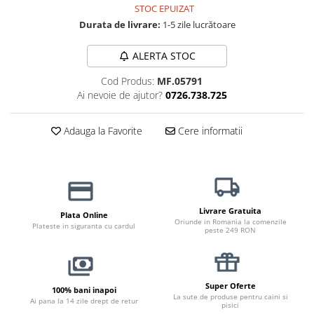
Haine Câini
Zgărzi & Hamuri
STOC EPUIZAT
Durata de livrare:
1-5 zile lucrătoare
ALERTA STOC
Cod Produs:
MF.05791
Ai nevoie de ajutor?
0726.738.725
Adauga la Favorite
Cere informatii
Livrare Gratuita
Plata Online
Oriunde in Romania la comenzile
Plateste in siguranta cu cardul
peste 249 RON
Super Oferte
100% bani inapoi
La sute de produse pentru caini si
Ai pana la 14 zile drept de retur
pisici