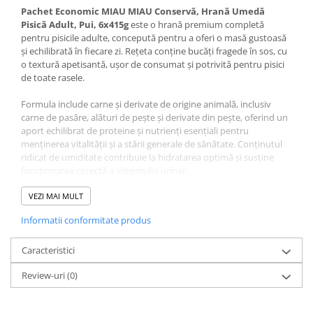
Pachet Economic MIAU MIAU Conservă, Hrană Umedă
Pisică Adult, Pui, 6x415g
este o hrană premium completă
pentru pisicile adulte, concepută pentru a oferi o masă gustoasă
și echilibrată în fiecare zi. Rețeta conține bucăți fragede în sos, cu
o textură apetisantă, ușor de consumat și potrivită pentru pisici
de toate rasele.
Formula include carne și derivate de origine animală, inclusiv
carne de pasăre, alături de pește și derivate din pește, oferind un
aport echilibrat de proteine și nutrienți esențiali pentru
menținerea vitalității și a stării generale de sănătate. Conținutul
ridicat de umiditate contribuie la hidratarea optimă și susține
funcționarea corectă a sistemului urinar.
Această hrană este îmbogățită cu vitamine și minerale esențiale,
VEZI MAI MULT
inclusiv taurină, un aminoacid indispensabil pentru sănătatea
Informatii conformitate produs
inimii și a vederii la pisici. Formula simplă și echilibrată o face
ideală pentru alimentația zilnică.
Caracteristici
Compoziție Pachet
Review-uri
(0)
Economic MIAU MIAU