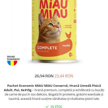
Proteice
Pernuțe
Cremoase
Semi-umede
Semi-umede
Proteice
Pernuțe
Umede
Îngrijire Câini
Îngrijire Pisici
Covorașe Igienice Câini
Așternut Igienic Pisici
Igienă Câini
Igienă Pisici
Șampoane Câini
Antiparazitare Pisici
Antiparazitare Câini
Vitamine Pisici
Vitamine Câini
Perii & Piepteni Pisici
Perii & Piepteni
Accesorii Pisici
Accesorii Câini
Culcușuri & Saltele Pisici
26,94 RON
23,44 RON
Culcușuri & Saltele Câini
Ansambluri Pisici
Castroane și Adapatori
Castroane & Adapatori Pisici
Pachet Economic MIAU MIAU Conservă, Hrană Umedă Pisică
Adult, Pui, 6x415g
– hrană premium, completă și echilibrată cu bucăți
Cuști și Genți
Cuști & Genți Pisici
de carne de pui în sos delicios. Bogată în proteine, grăsimi esențiale și
Zgărzi, Lese & Hamuri
Litiere Pisici
taurină, această hrană susține sănătatea și vitalitatea pisicii tale.
Jucării Câini
Jucării Pisici
IN STOC