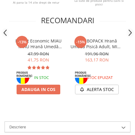
La sute de produse pentru caini si
Ai pana la 14 zile drept de retur
pisici
RECOMANDARI
Pachet Economic MIAU
COMBOPACK Hrană
-13%
-15%
MIAU Hrană Umedă
Umedă Pisică Adult, MIAU
Um
Pisică Adult, Somon în
MIAU, Pui, Curcan, Vită și
47,99 RON
191,96 RON
sos, 24x100g
Rață, 96x100g
S
41,75 RON
163,17 RON
IN STOC
STOC EPUIZAT
ADAUGA IN COS
ALERTA STOC
Descriere