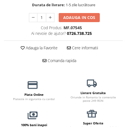
Haine Câini
Zgărzi & Hamuri
Durata de livrare:
1-5 zile lucrătoare
ADAUGA IN COS
Cod Produs:
MF.07545
Ai nevoie de ajutor?
0726.738.725
Adauga la Favorite
Cere informatii
Comanda rapida
Livrare Gratuita
Plata Online
Oriunde in Romania la comenzile
Plateste in siguranta cu cardul
peste 249 RON
Super Oferte
100% bani inapoi