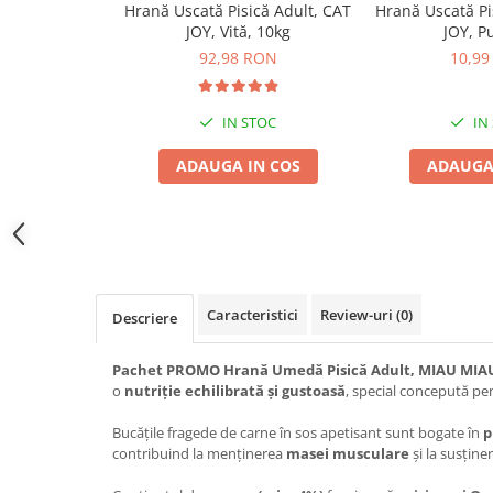
Hrană Uscată Pisică Adult, CAT
Hrană Uscată Pi
Jucării Câini
JOY, Vită, 10kg
JOY, Pu
Haine Câini
92,98 RON
10,99
Pisici
Hrană Uscată Pisică
IN STOC
IN
Pisică Junior
ADAUGA IN COS
ADAUGA
Pisică Adult
Pisică Senior
Hrană Umedă Pisică
Pisică Junior
Pisică Adult
Caracteristici
Review-uri
(0)
Descriere
Pisică Senior
Diete Veterinare Pisică
Pachet PROMO Hrană Umedă Pisică Adult, MIAU MIAU,
Uscată
o
nutriție echilibrată și gustoasă
, special concepută pen
Umedă
Bucățile fragede de carne în sos apetisant sunt bogate în
p
Recompense Pisici
contribuind la menținerea
masei musculare
și la susține
Cremoase