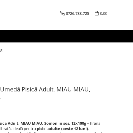
0726.738.725
0,00
R
0g
Umedă Pisică Adult, MIAU MIAU,
g
că Adult, MIAU MIAU, Somon în sos, 12x100g
– hrană
librată, ideală pentru
pisici adulte (peste 12 luni)
.