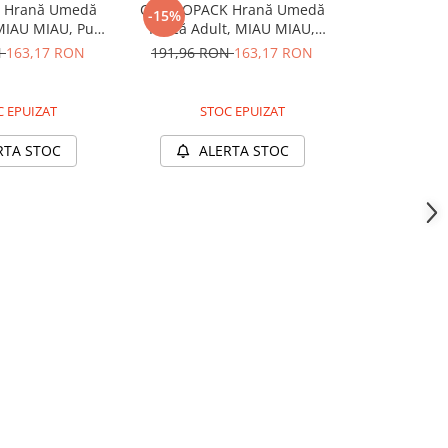
Hrană Umedă
COMBOPACK Hrană Umedă
Pachet E
-15%
-5%
 MIAU MIAU, Pui,
Pisică Adult, MIAU MIAU,
Umedă Pisi
on și Iepure,
Curcan, Somon, Vită și Rață,
MIAU, Vită ș
N
163,17 RON
191,96 RON
163,17 RON
30,99 R
x100g
96x100g
1
 EPUIZAT
STOC EPUIZAT
RTA STOC
ALERTA STOC
ADAUG