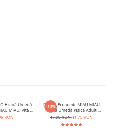
MO Hrană Umedă
Pachet Economic MIAU MIAU
Pachet E
-13%
-13%
MIAU MIAU, Vită în
Hrană Umedă Pisică Adult,
Hrană Um
 12x100g
Somon în sos, 24x100g
Sterilizată
98 RON
47,99 RON
41,75 RON
47,99