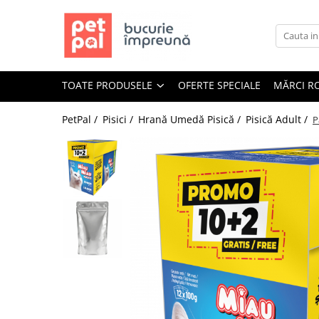
Toate Produsele
Câini
TOATE PRODUSELE
OFERTE SPECIALE
MĂRCI R
Hrană Uscată Câini
Câine Junior
PetPal /
Pisici /
Hrană Umedă Pisică /
Pisică Adult /
P
Câine Adult
Câine Senior
Hrană Umedă Câini
Câine Junior
Câine Adult
Diete Veterinare Câini
Uscată
Umedă
Recompense Câini
Biscuiți