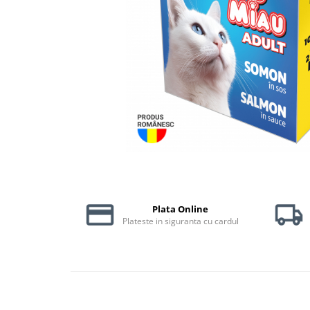
Piele Presată
Proteice
Cremoase
Semi-umede
Pernuțe
Îngrijire Câini
Covorașe Igienice Câini
Igienă Câini
Șampoane Câini
Antiparazitare Câini
Vitamine Câini
Plata Online
Perii & Piepteni
Plateste in siguranta cu cardul
Accesorii Câini
Culcușuri & Saltele Câini
Castroane și Adapatori
Cuști și Genți
Zgărzi, Lese & Hamuri