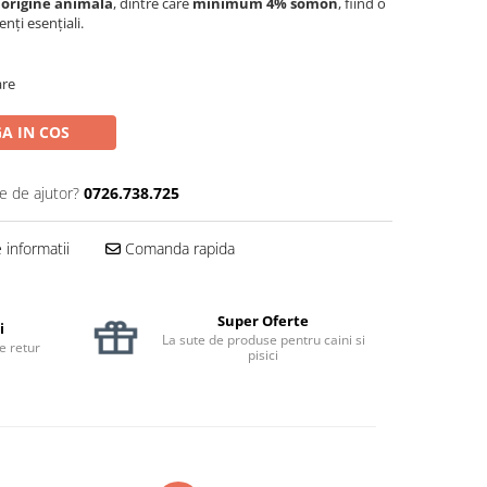
 origine animală
, dintre care
minimum 4% somon
, fiind o
nți esențiali.
are
A IN COS
e de ajutor?
0726.738.725
informatii
Comanda rapida
Super Oferte
i
La sute de produse pentru caini si
de retur
pisici