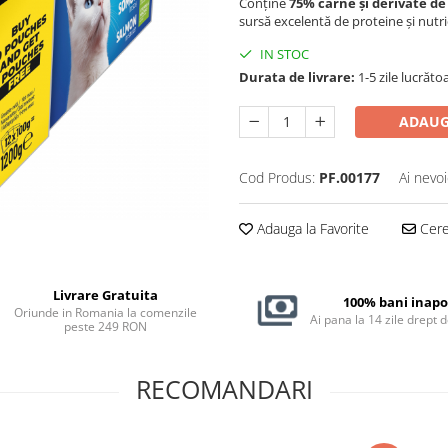
Conține
75% carne și derivate de
sursă excelentă de proteine și nutrie
IN STOC
Durata de livrare:
1-5 zile lucrăto
ADAUG
Cod Produs:
PF.00177
Ai nevoi
Adauga la Favorite
Cere 
Livrare Gratuita
100% bani inapo
Oriunde in Romania la comenzile
Ai pana la 14 zile drept 
peste 249 RON
RECOMANDARI