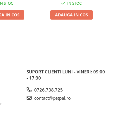
IN STOC
IN STOC
A IN COS
ADAUGA IN COS
ADA
SUPORT CLIENTI
LUNI - VINERI: 09:00
- 17:30
0726.738.725
contact@petpal.ro
er