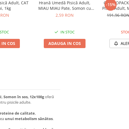
sică Adult, CAT
Hrană Umedă Pisică Adult,
COMBOPACK 
-15%
i, 1kg
MIAU MIAU Pate, Somon cu
Pisică Adult,
Topping de Iaurt, 100g
Curcan, Som
 RON
2,59 RON
191,96 RO
96
 STOC
IN STOC
STOC
 IN COS
ADAUGA IN COS
ALE
 Somon în sos, 12x100g
oferă
tru pisicile adulte.
roteine de calitate
,
rea
unui metabolism sănătos
.