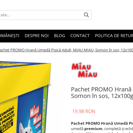
OMÂNEȘTI
DESPRE NOI
BLOG
CONTACT
POLITICA DE RETU
achet PROMO Hrană Umedă Pisică Adult, MIAU MIAU, Somon în sos, 12x10
Pachet PROMO Hrană 
Somon în sos, 12x100
19,98 RON
Pachet PROMO Hrană Umedă Pisi
umedă
premium
, completă și echi