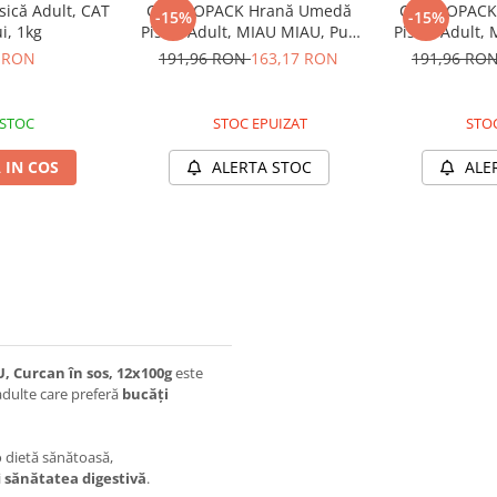
sică Adult, CAT
COMBOPACK Hrană Umedă
COMBOPACK 
-15%
-15%
i, 1kg
Pisică Adult, MIAU MIAU, Pui,
Pisică Adult,
Curcan, Somon și Iepure,
Curcan, Vită ș
 RON
191,96 RON
163,17 RON
191,96 RO
96x100g
 STOC
STOC EPUIZAT
STOC
 IN COS
ALERTA STOC
ALE
 Curcan în sos, 12x100g
este
 adulte care preferă
bucăți
 dietă sănătoasă,
i
sănătatea digestivă
.