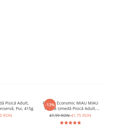
 Pisică Adult,
Pachet Economic MIAU MIAU
Pachet P
-13%
servă, Pui, 415g
Hrană Umedă Pisică Adult,
Pisică Adul
Somon în sos, 24x100g
s
50 RON
47,99 RON
41,75 RON