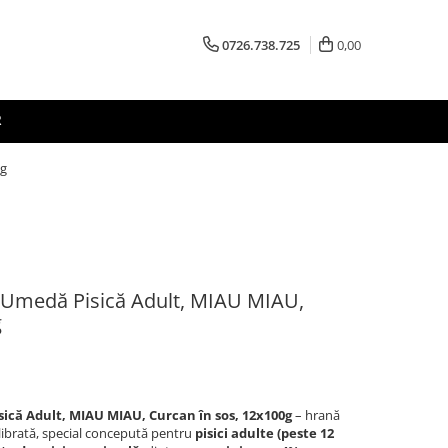
0726.738.725
0,00
R
0g
Umedă Pisică Adult, MIAU MIAU,
g
ă Adult, MIAU MIAU, Curcan în sos, 12x100g
– hrană
ilibrată, special concepută pentru
pisici adulte (peste 12