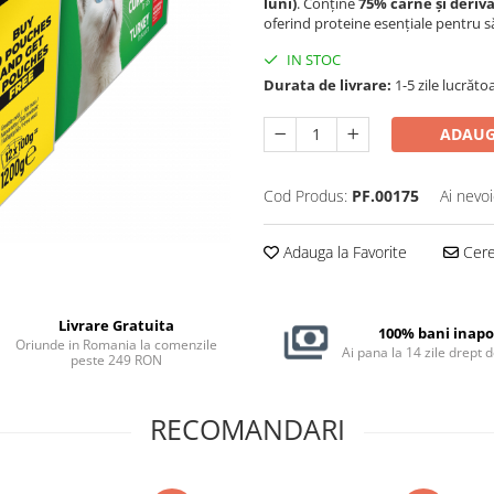
luni)
. Conține
75% carne și deriv
oferind proteine esențiale pentru sănă
IN STOC
Durata de livrare:
1-5 zile lucrăto
ADAUG
Cod Produs:
PF.00175
Ai nevoi
Adauga la Favorite
Cere 
Livrare Gratuita
100% bani inapo
Oriunde in Romania la comenzile
Ai pana la 14 zile drept 
peste 249 RON
RECOMANDARI