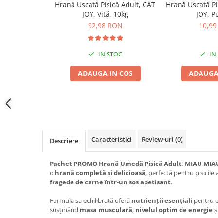
Hrană Uscată Pisică Adult, CAT
Hrană Uscată Pi
Jucării Câini
JOY, Vită, 10kg
JOY, Pu
Haine Câini
92,98 RON
10,99
Pisici
Hrană Uscată Pisică
IN STOC
IN
Pisică Junior
ADAUGA IN COS
ADAUGA
Pisică Adult
Pisică Senior
Hrană Umedă Pisică
Pisică Junior
Pisică Adult
Caracteristici
Review-uri
(0)
Descriere
Pisică Senior
Diete Veterinare Pisică
Pachet PROMO Hrană Umedă Pisică Adult, MIAU MIAU,
Uscată
o
hrană completă și delicioasă
, perfectă pentru pisicile
Umedă
fragede de carne într-un sos apetisant
.
Recompense Pisici
Formula sa echilibrată oferă
nutrienții esențiali
pentru o
Cremoase
susținând
masa musculară
,
nivelul optim de energie
ș