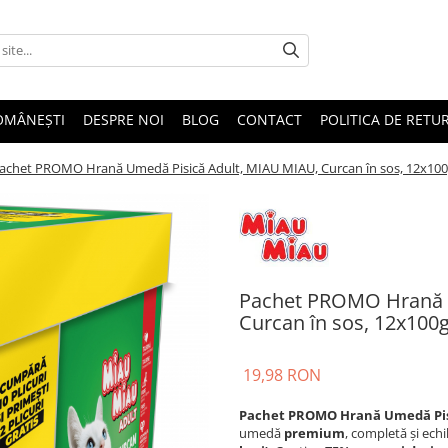
OMÂNEȘTI
DESPRE NOI
BLOG
CONTACT
POLITICA DE RETU
achet PROMO Hrană Umedă Pisică Adult, MIAU MIAU, Curcan în sos, 12x10
Pachet PROMO Hrană 
Curcan în sos, 12x100
19,98 RON
Pachet PROMO Hrană Umedă Pisic
umedă
premium
, completă și ech