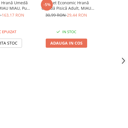
Hrană Umedă
Pachet Economic Hrană
Pachet E
-5%
-5%
 MIAU MIAU, Pui,
Umedă Pisică Adult, MIAU
Umedă Pisi
i Iepure, 96x100g
MIAU, Ton și Somon în Supă,
MIAU Care S
N
163,17 RON
30,99 RON
29,44 RON
27,98 R
12x85g
1
 EPUIZAT
IN STOC
RTA STOC
ADAUGA IN COS
ADAUG