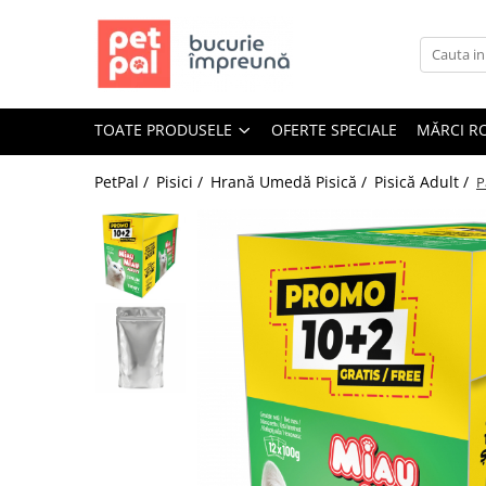
Toate Produsele
Câini
TOATE PRODUSELE
OFERTE SPECIALE
MĂRCI R
Hrană Uscată Câini
Câine Junior
PetPal /
Pisici /
Hrană Umedă Pisică /
Pisică Adult /
P
Câine Adult
Câine Senior
Hrană Umedă Câini
Câine Junior
Câine Adult
Diete Veterinare Câini
Uscată
Umedă
Recompense Câini
Biscuiți