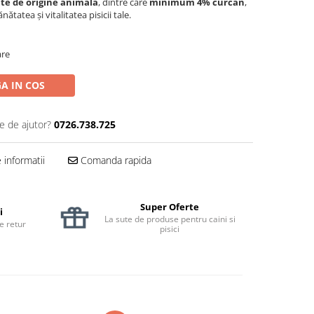
ate de origine animală
, dintre care
minimum 4% curcan
,
tatea și vitalitatea pisicii tale.
are
A IN COS
e de ajutor?
0726.738.725
informatii
Comanda rapida
Super Oferte
i
La sute de produse pentru caini si
de retur
pisici