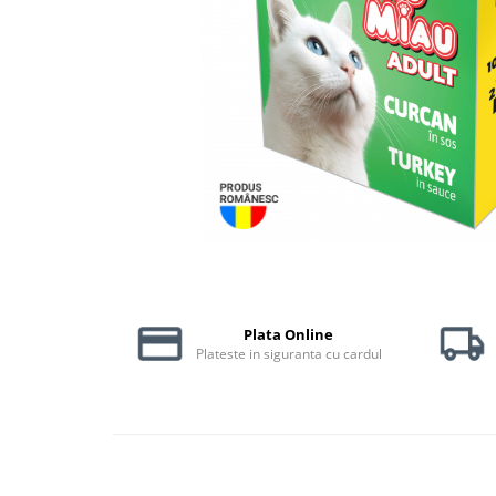
Piele Presată
Proteice
Cremoase
Semi-umede
Pernuțe
Îngrijire Câini
Covorașe Igienice Câini
Igienă Câini
Șampoane Câini
Antiparazitare Câini
Vitamine Câini
Plata Online
Perii & Piepteni
Plateste in siguranta cu cardul
Accesorii Câini
Culcușuri & Saltele Câini
Castroane și Adapatori
Cuști și Genți
Zgărzi, Lese & Hamuri