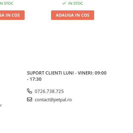
IN STOC
IN STOC
A IN COS
ADAUGA IN COS
ADA
SUPORT CLIENTI
LUNI - VINERI: 09:00
- 17:30
0726.738.725
contact@petpal.ro
er