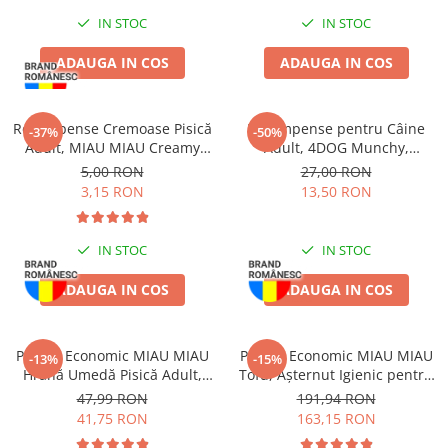
IN STOC
IN STOC
ADAUGA IN COS
ADAUGA IN COS
Recompense Cremoase Pisică
Recompense pentru Câine
-37%
-50%
Adult, MIAU MIAU Creamy
Adult, 4DOG Munchy,
Snacks, Pui, 4x15g
Batoane, Vită, 12.5cm, 100
5,00 RON
27,00 RON
bucăți
3,15 RON
13,50 RON
IN STOC
IN STOC
ADAUGA IN COS
ADAUGA IN COS
Pachet Economic MIAU MIAU
Pachet Economic MIAU MIAU
-13%
-15%
Hrană Umedă Pisică Adult,
Tofu, Așternut Igienic pentru
Sterilizată, Pui în sos, 24x100g
Pisică, Baby Powder, 6x6L
47,99 RON
191,94 RON
41,75 RON
163,15 RON