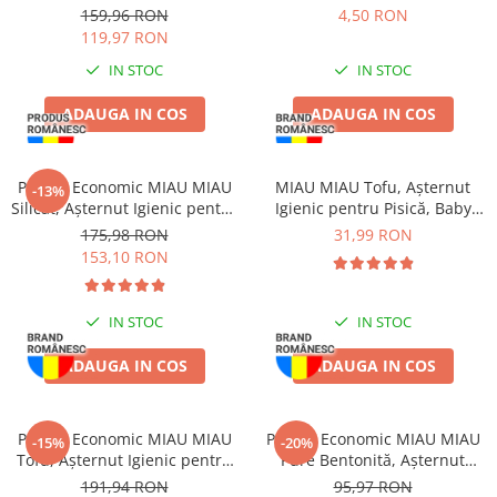
Vită, Curcan și Somon, 96x85g
415g
159,96 RON
4,50 RON
119,97 RON
IN STOC
IN STOC
ADAUGA IN COS
ADAUGA IN COS
Pachet Economic MIAU MIAU
MIAU MIAU Tofu, Așternut
-13%
Silicat, Așternut Igienic pentru
Igienic pentru Pisică, Baby
Pisică, Maxi, 2x15L
Powder, 6L
175,98 RON
31,99 RON
153,10 RON
IN STOC
IN STOC
ADAUGA IN COS
ADAUGA IN COS
Pachet Economic MIAU MIAU
Pachet Economic MIAU MIAU
-15%
-20%
Tofu, Așternut Igienic pentru
Pure Bentonită, Așternut
Pisică, Aloe Vera, 6x6L
Igienic pentru Pisică, Lavandă,
191,94 RON
95,97 RON