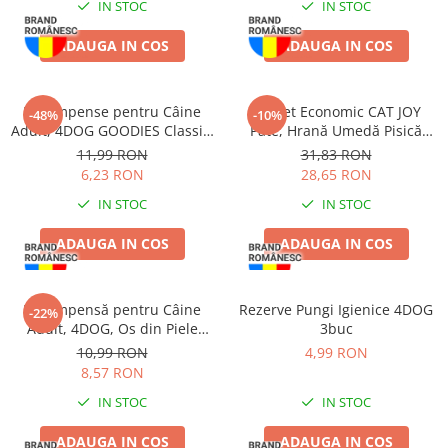
IN STOC
IN STOC
ADAUGA IN COS
ADAUGA IN COS
Recompense pentru Câine
Pachet Economic CAT JOY
-48%
-10%
Adult, 4DOG GOODIES Classic,
Pate, Hrană Umedă Pisică
Sticks cu Pui și Orez, 100g
Adult, Pește, 16x100g
11,99 RON
31,83 RON
6,23 RON
28,65 RON
IN STOC
IN STOC
ADAUGA IN COS
ADAUGA IN COS
Recompensă pentru Câine
Rezerve Pungi Igienice 4DOG
-22%
Adult, 4DOG, Os din Piele
3buc
Presată, 22cm
10,99 RON
4,99 RON
8,57 RON
IN STOC
IN STOC
ADAUGA IN COS
ADAUGA IN COS