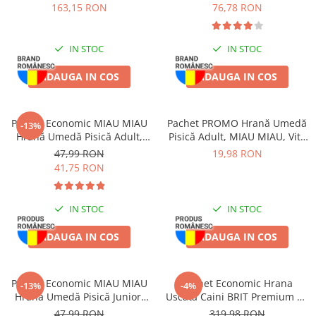
4x5L
163,15 RON
76,78 RON
IN STOC
IN STOC
ADAUGA IN COS
ADAUGA IN COS
Pachet Economic MIAU MIAU
Pachet PROMO Hrană Umedă
-13%
Hrană Umedă Pisică Adult,
Pisică Adult, MIAU MIAU, Vită
Somon în sos, 24x100g
în sos, 12x100g
47,99 RON
19,98 RON
41,75 RON
IN STOC
IN STOC
ADAUGA IN COS
ADAUGA IN COS
Pachet Economic MIAU MIAU
Pachet Economic Hrana
-13%
-4%
Hrană Umedă Pisică Junior,
Uscata Caini BRIT Premium by
Pui în sos, 24x100g
Nature Medium Adult 2x15kg
47,99 RON
319,98 RON