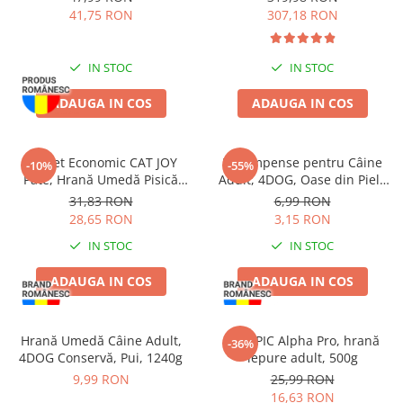
41,75 RON
307,18 RON
IN STOC
IN STOC
ADAUGA IN COS
ADAUGA IN COS
Pachet Economic CAT JOY
Recompense pentru Câine
-10%
-55%
Pate, Hrană Umedă Pisică
Adult, 4DOG, Oase din Piele
Adult, Pasăre, 16x100g
Presată, 8.5cm, 3 bucăți
31,83 RON
6,99 RON
28,65 RON
3,15 RON
IN STOC
IN STOC
ADAUGA IN COS
ADAUGA IN COS
Hrană Umedă Câine Adult,
CUNIPIC Alpha Pro, hrană
-36%
4DOG Conservă, Pui, 1240g
iepure adult, 500g
9,99 RON
25,99 RON
16,63 RON