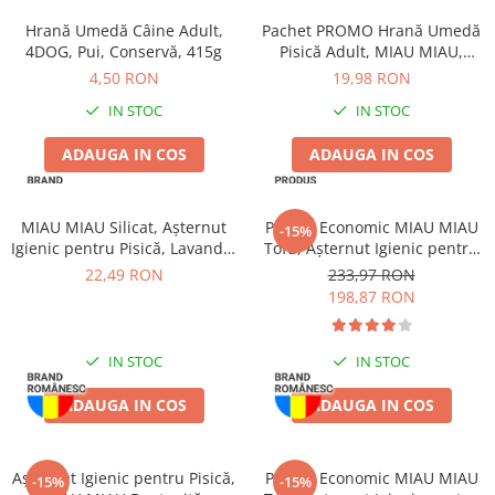
Hrană Umedă Câine Adult,
Pachet PROMO Hrană Umedă
4DOG, Pui, Conservă, 415g
Pisică Adult, MIAU MIAU,
Somon în sos, 12x100g
4,50 RON
19,98 RON
IN STOC
IN STOC
ADAUGA IN COS
ADAUGA IN COS
MIAU MIAU Silicat, Așternut
Pachet Economic MIAU MIAU
-15%
Igienic pentru Pisică, Lavandă,
Tofu, Așternut Igienic pentru
3.8L
Pisică, Maxi, Vanilie, 3x15L
22,49 RON
233,97 RON
198,87 RON
IN STOC
IN STOC
ADAUGA IN COS
ADAUGA IN COS
Așternut Igienic pentru Pisică,
Pachet Economic MIAU MIAU
-15%
-15%