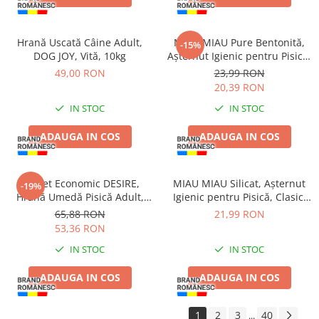
Hrană Uscată Câine Adult,
MIAU MIAU Pure Bentonită,
-15%
DOG JOY, Vită, 10kg
Așternut Igienic pentru Pisică,
Lavandă, 5L
49,00 RON
23,99 RON
20,39 RON
IN STOC
IN STOC
ADAUGA IN COS
ADAUGA IN COS
Pachet Economic DESIRE,
MIAU MIAU Silicat, Așternut
-19%
Hrană Umedă Pisică Adult,
Igienic pentru Pisică, Clasic,
Ton File și Creveți în Supă,
3.8L
65,88 RON
21,99 RON
12x70g
53,36 RON
IN STOC
IN STOC
ADAUGA IN COS
ADAUGA IN COS
1
2
3
40
...