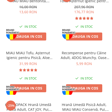
MIAU MIAU Bentonită,
Tofu, Așternut Igienic pentru
Lavandă, 5kg
Pisică, Fresh, 4x10L
16,00 RON
207,96 RON
13,60 RON
176,77 RON
IN STOC
IN STOC
ADAUGA IN COS
ADAUGA IN COS
MIAU MIAU Tofu, Așternut
Recompense pentru Câine
Igienic pentru Pisică, Aloe
Adult, 4DOG Munchy, Oase,
Vera, 6L
Vită, 10cm, 3 bucăți
31,99 RON
5,99 RON
IN STOC
IN STOC
ADAUGA IN COS
ADAUGA IN COS
COMBOPACK Hrană Umedă
Hrană Umedă Pisică Adult,
-25%
Pisică Adult, CAT JOY, Pui,
MIAU MIAU Conservă, Pui,