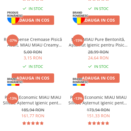
IN STOC
IN STOC
ADAUGA IN COS
ADAUGA IN COS
Recompense Cremoase Pisică
MIAU MIAU Pure Bentonită,
-37%
-15%
Adult, MIAU MIAU Creamy
Așternut Igienic pentru Pisică,
Snacks, Rață, 4x15g
Lavandă, 5kg
5,00 RON
28,99 RON
3,15 RON
24,64 RON
IN STOC
IN STOC
ADAUGA IN COS
ADAUGA IN COS
Pachet Economic MIAU MIAU
Pachet Economic MIAU MIAU
-13%
-13%
Silicat, Așternut Igienic pentru
Silicat, Așternut Igienic pentru
Pisică, Clumping, 6x5L
Pisică, Lavandă, 6x5L
185,94 RON
173,94 RON
161,77 RON
151,33 RON