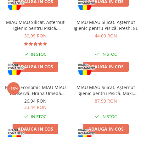
ADAUGA IN COS
ADAUGA IN COS
Haine Câini
Zgărzi & Hamuri
MIAU MIAU Silicat, Așternut
MIAU MIAU Silicat, Așternut
Igienic pentru Pisică,
Igienic pentru Pisică, Fresh, 8L
Clumping, 5L
30,99 RON
44,00 RON
IN STOC
IN STOC
ADAUGA IN COS
ADAUGA IN COS
Pachet Economic MIAU MIAU
MIAU MIAU Silicat, Așternut
-13%
Conservă, Hrană Umedă
Igienic pentru Pisică, Maxi,
Pisică Adult, Pui, 6x415g
15L
26,94 RON
87,99 RON
23,44 RON
IN STOC
IN STOC
ADAUGA IN COS
ADAUGA IN COS